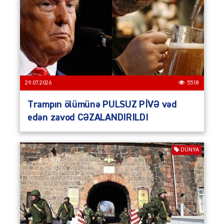
29.07.2026
5518
Trampın ölümünə PULSUZ PİVƏ vəd
edən zavod CƏZALANDIRILDI
DÜNYA