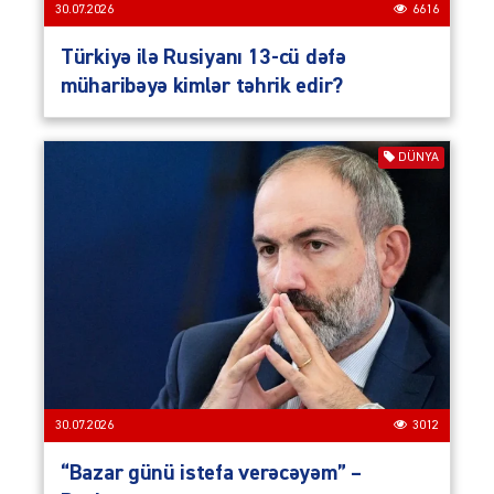
30.07.2026
6616
Türkiyə ilə Rusiyanı 13-cü dəfə
müharibəyə kimlər təhrik edir?
DÜNYA
30.07.2026
3012
“Bazar günü istefa verəcəyəm” –