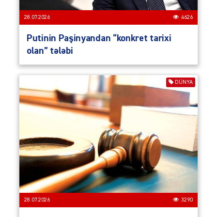
28.07.2026
4626
Putinin Paşinyandan “konkret tarixi
olan” tələbi
DÜNYA
28.07.2026
3290