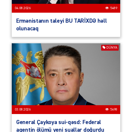
04.08.2026
5489
Ermənistanın taleyi BU TARİXDƏ həll
olunacaq
DÜNYA
03.08.2026
5498
General Çaykoya sui-qəsd: Federal
agentin ölümü yeni suallar doğurdu