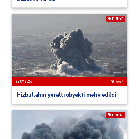
DÜNYA
29.07.2026
6624
Hizbullahın yeraltı obyekti məhv edildi
DÜNYA