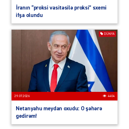
İranın “proksi vasitəsilə proksi” sxemi
ifşa olundu
DÜNYA
29.07.2026
4404
Netanyahu meydan oxudu: O şəhərə
gedirəm!