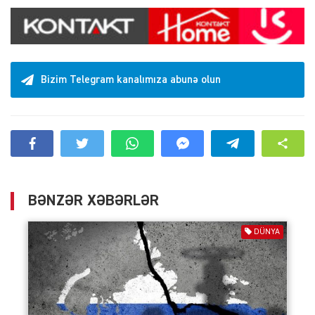
Bizim Telegram kanalımıza abunə olun
BƏNZƏR XƏBƏRLƏR
DÜNYA