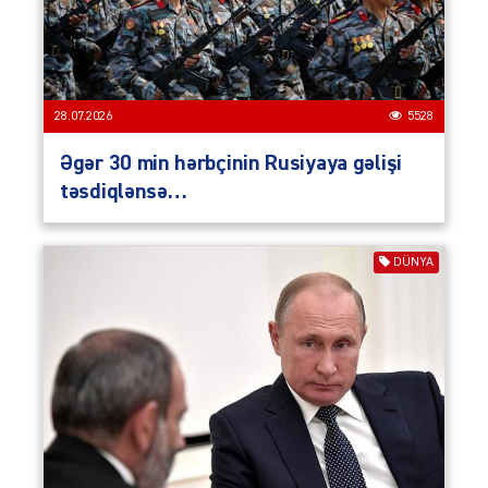
28.07.2026
5528
Əgər 30 min hərbçinin Rusiyaya gəlişi
təsdiqlənsə…
DÜNYA