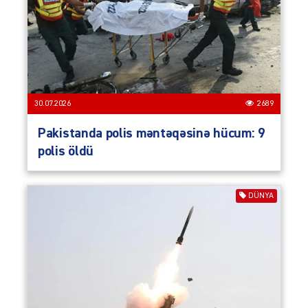
30.07.2026
2689
Pakistanda polis məntəqəsinə hücum: 9
polis öldü
DÜNYA