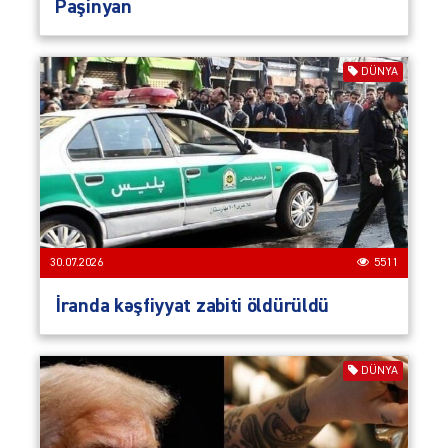
Paşinyan
DÜNYA
30.07.2026
5511
İranda kəşfiyyat zabiti öldürüldü
DÜNYA