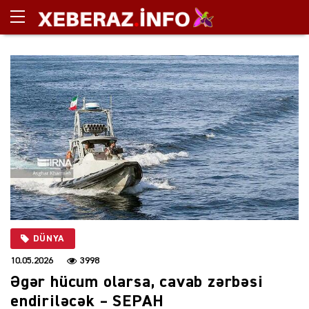
DÜNYA
10.05.2026
3998
Əgər hücum olarsa, cavab zərbəsi
endiriləcək – SEPAH