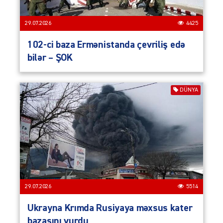
29.07.2026
4425
102-ci baza Ermənistanda çevriliş edə
bilər – ŞOK
DÜNYA
29.07.2026
5514
Ukrayna Krımda Rusiyaya məxsus kater
bazasını vurdu