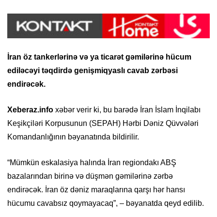
İran öz tankerlərinə və ya ticarət gəmilərinə hücum
ediləcəyi təqdirdə genişmiqyaslı cavab zərbəsi
endirəcək.
Xeberaz.info
xəbər verir ki, bu barədə İran İslam İnqilabı
Keşikçiləri Korpusunun (SEPAH) Hərbi Dəniz Qüvvələri
Komandanlığının bəyanatında bildirilir.
“Mümkün eskalasiya halında İran regiondakı ABŞ
bazalarından birinə və düşmən gəmilərinə zərbə
endirəcək. İran öz dəniz maraqlarına qarşı hər hansı
hücumu cavabsız qoymayacaq”, – bəyanatda qeyd edilib.