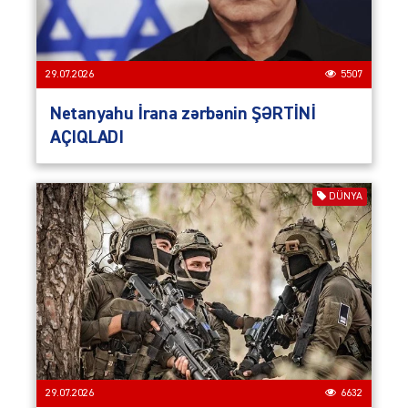
29.07.2026
5507
Netanyahu İrana zərbənin ŞƏRTİNİ
AÇIQLADI
DÜNYA
29.07.2026
6632