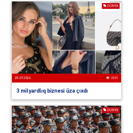
DÜNYA
28.07.2026
3391
3 milyardlıq biznesi üzə çıxdı
DÜNYA