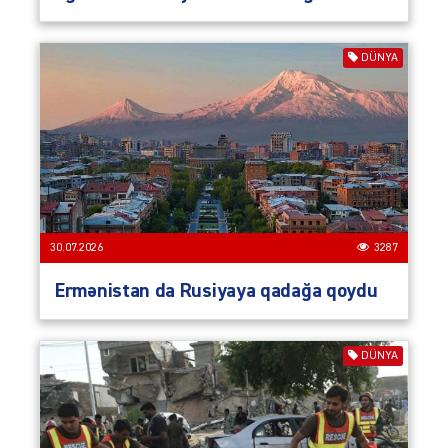
DÜNYA
30.07.2026
3287
Ermənistan da Rusiyaya qadağa qoydu
DÜNYA