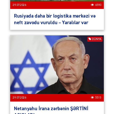
29.07.2026
6590
Rusiyada daha bir logistika mərkəzi və
neft zavodu vuruldu – Yaralılar var
DÜNYA
29.07.2026
5513
Netanyahu İrana zərbənin ŞƏRTİNİ