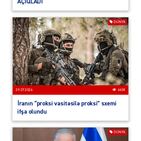
AÇIQLADI
DÜNYA
29.07.2026
6638
İranın “proksi vasitəsilə proksi” sxemi
ifşa olundu
DÜNYA