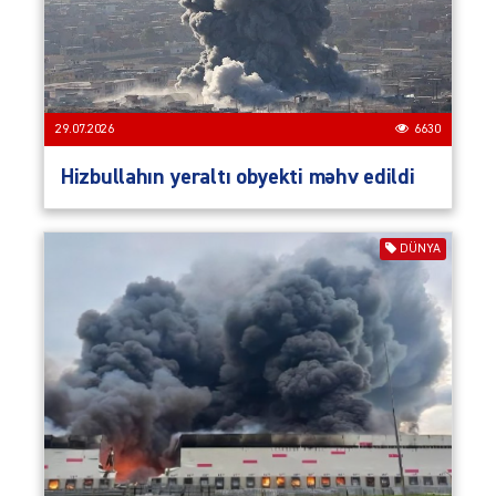
29.07.2026
6630
Hizbullahın yeraltı obyekti məhv edildi
DÜNYA