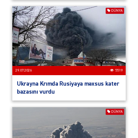
DÜNYA
29.07.2026
5519
Ukrayna Krımda Rusiyaya məxsus kater
bazasını vurdu
DÜNYA