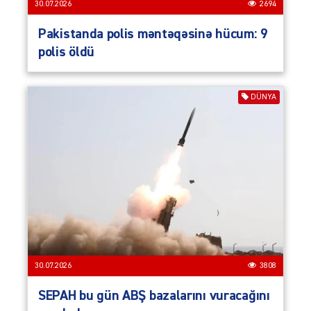
30.07.2026
2694
Pakistanda polis məntəqəsinə hücum: 9
polis öldü
DÜNYA
30.07.2026
3808
SEPAH bu gün ABŞ bazalarını vuracağını