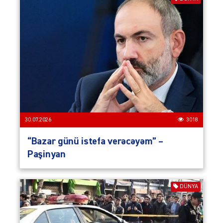
30.07.2026
3018
“Bazar günü istefa verəcəyəm” –
Paşinyan
DÜNYA