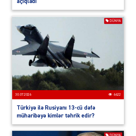
açıqladı
DÜNYA
30.07.2026
6622
Türkiyə ilə Rusiyanı 13-cü dəfə
müharibəyə kimlər təhrik edir?
DÜNYA