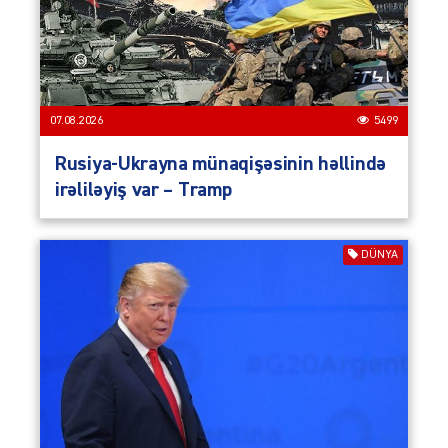
07.08.2026
5499
Rusiya-Ukrayna münaqişəsinin həllində
irəliləyiş var – Tramp
DÜNYA