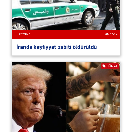
30.07.2026
5517
İranda kəşfiyyat zabiti öldürüldü
DÜNYA