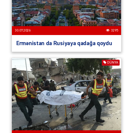
30.07.2026
3295
Ermənistan da Rusiyaya qadağa qoydu
DÜNYA