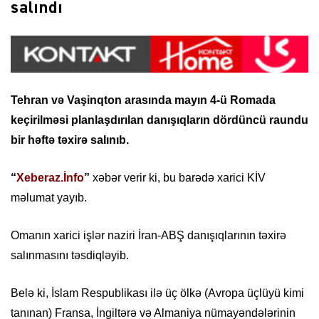
salındı
Tehran və Vaşinqton arasında mayın 4-ü Romada
keçirilməsi planlaşdırılan danışıqların dördüncü raundu
bir həftə təxirə salınıb.
“
Xeberaz.İnfo
”
xəbər verir ki, bu barədə xarici KİV
məlumat yayıb.
Omanın xarici işlər naziri İran-ABŞ danışıqlarının təxirə
salınmasını təsdiqləyib.
Belə ki, İslam Respublikası ilə üç ölkə (Avropa üçlüyü kimi
tanınan) Fransa, İngiltərə və Almaniya nümayəndələrinin