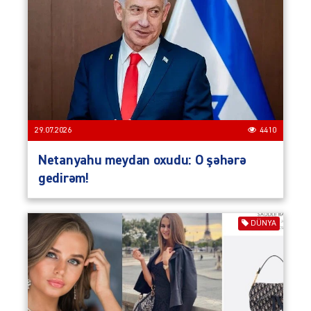
29.07.2026
4410
Netanyahu meydan oxudu: O şəhərə
gedirəm!
DÜNYA