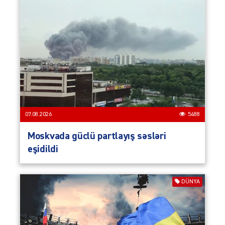
07.08.2026
5488
Moskvada güclü partlayış səsləri
eşidildi
DÜNYA