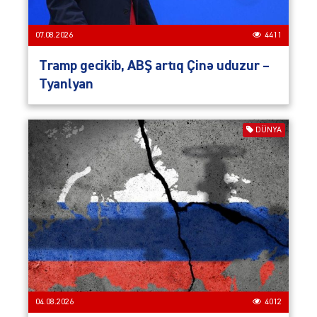
07.08.2026
4411
Tramp gecikib, ABŞ artıq Çinə uduzur –
Tyanlyan
DÜNYA
04.08.2026
4012