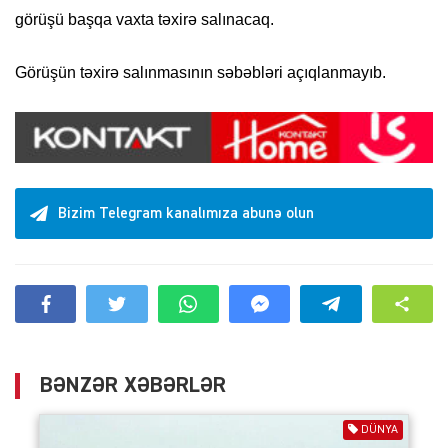
görüşü başqa vaxta təxirə salınacaq.
Görüşün təxirə salınmasının səbəbləri açıqlanmayıb.
Bizim Telegram kanalımıza abunə olun
BƏNZƏR XƏBƏRLƏR
DÜNYA