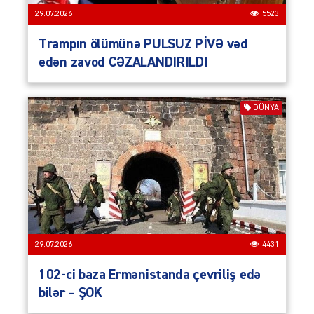
29.07.2026
5523
Trampın ölümünə PULSUZ PİVƏ vəd
edən zavod CƏZALANDIRILDI
DÜNYA
29.07.2026
4431
102-ci baza Ermənistanda çevriliş edə
bilər – ŞOK