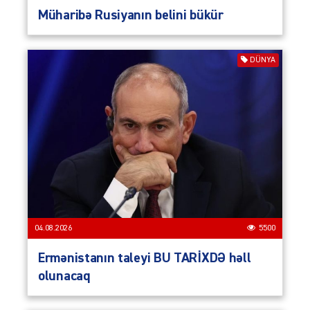
Müharibə Rusiyanın belini bükür
DÜNYA
04.08.2026
5500
Ermənistanın taleyi BU TARİXDƏ həll
olunacaq