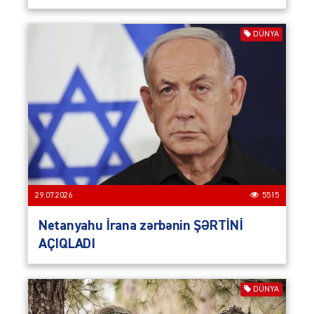
DÜNYA
29.07.2026
5515
Netanyahu İrana zərbənin ŞƏRTİNİ
AÇIQLADI
DÜNYA