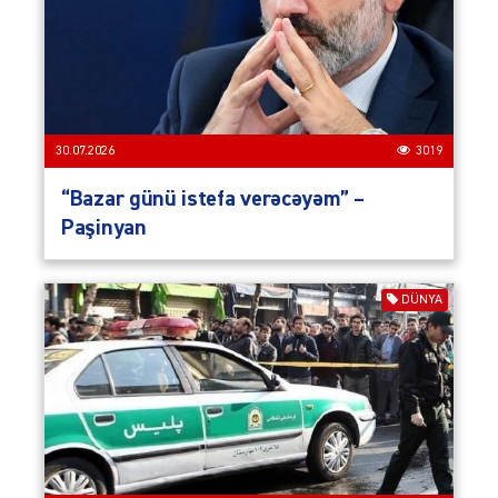
30.07.2026
3019
“Bazar günü istefa verəcəyəm” –
Paşinyan
DÜNYA