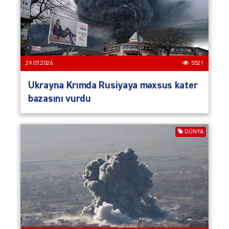
29.07.2026
5521
Ukrayna Krımda Rusiyaya məxsus kater
bazasını vurdu
DÜNYA