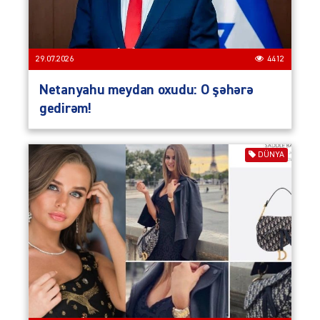
29.07.2026
4412
Netanyahu meydan oxudu: O şəhərə
gedirəm!
DÜNYA