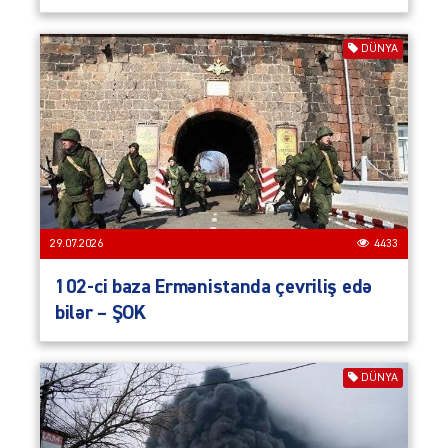
DÜNYA
29.07.2026
4433
102-ci baza Ermənistanda çevriliş edə
bilər – ŞOK
DÜNYA