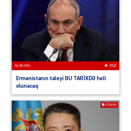
04.08.2026
5502
Ermənistanın taleyi BU TARİXDƏ həll
olunacaq
DÜNYA