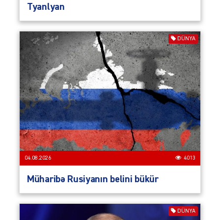
Tyanlyan
DÜNYA
04.08.2026
4013
Müharibə Rusiyanın belini bükür
DÜNYA