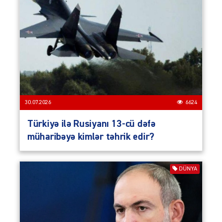
30.07.2026
6624
Türkiyə ilə Rusiyanı 13-cü dəfə
müharibəyə kimlər təhrik edir?
DÜNYA