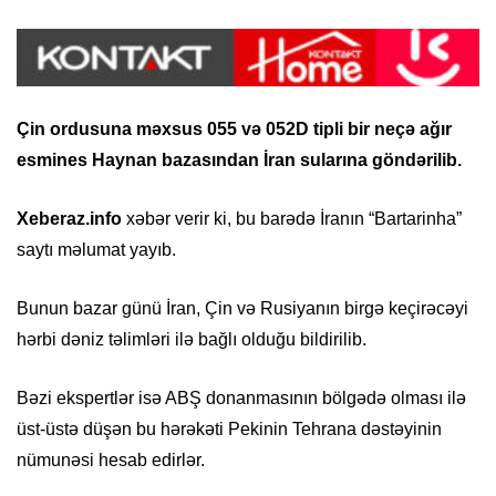
Çin ordusuna məxsus 055 və 052D tipli bir neçə ağır
esmines Haynan bazasından İran sularına göndərilib.
Xeberaz.info
xəbər verir ki, bu barədə İranın “Bartarinha”
saytı məlumat yayıb.
Bunun bazar günü İran, Çin və Rusiyanın birgə keçirəcəyi
hərbi dəniz təlimləri ilə bağlı olduğu bildirilib.
Bəzi ekspertlər isə ABŞ donanmasının bölgədə olması ilə
üst-üstə düşən bu hərəkəti Pekinin Tehrana dəstəyinin
nümunəsi hesab edirlər.