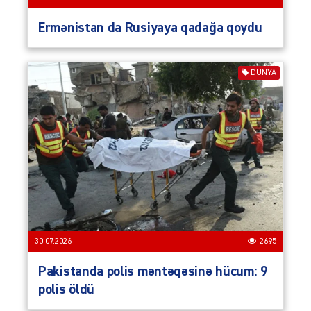
Ermənistan da Rusiyaya qadağa qoydu
DÜNYA
30.07.2026
2695
Pakistanda polis məntəqəsinə hücum: 9
polis öldü