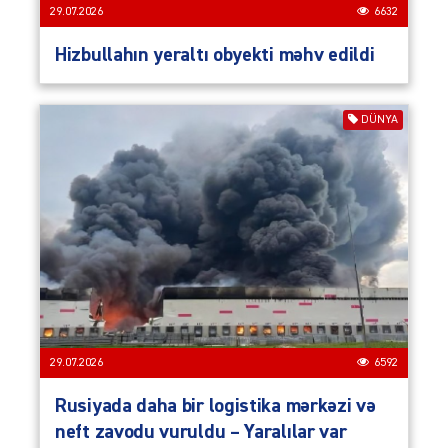
29.07.2026
6632
Hizbullahın yeraltı obyekti məhv edildi
DÜNYA
29.07.2026
6592
Rusiyada daha bir logistika mərkəzi və
neft zavodu vuruldu – Yaralılar var