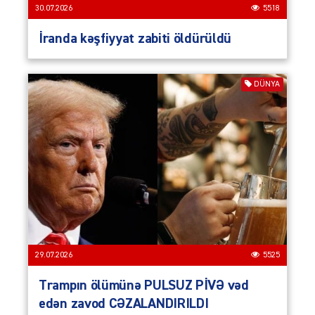
30.07.2026
5518
İranda kəşfiyyat zabiti öldürüldü
DÜNYA
29.07.2026
5525
Trampın ölümünə PULSUZ PİVƏ vəd
edən zavod CƏZALANDIRILDI