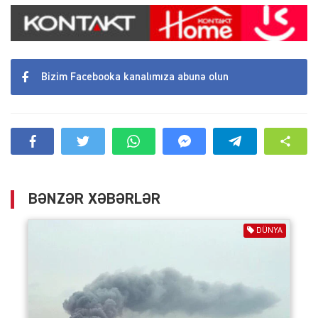
Bizim Facebooka kanalımıza abunə olun
BƏNZƏR XƏBƏRLƏR
DÜNYA