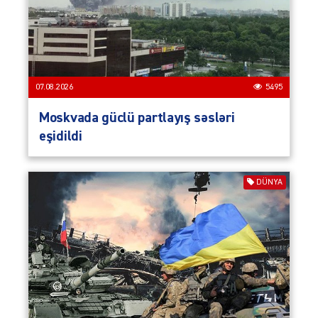
07.08.2026
5495
Moskvada güclü partlayış səsləri
eşidildi
DÜNYA