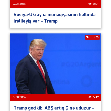
07.08.2026
5507
Rusiya-Ukrayna münaqişəsinin həllində
irəliləyiş var – Tramp
DÜNYA
07.08.2026
4419
Tramp gecikib, ABŞ artıq Çinə uduzur –