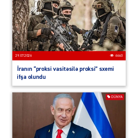
29.07.2026
6640
İranın “proksi vasitəsilə proksi” sxemi
ifşa olundu
DÜNYA