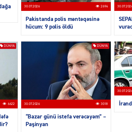
ŞOU-B
dağa
30.07.2026
2694
30.07.202
Pakistanda polis məntəqəsinə
SEPA
hücum: 9 polis öldü
vurac
DÜNYA
DÜNYA
CƏMIY
30.07.202
CƏMIY
İrand
6622
30.07.2026
3018
dəfə
“Bazar günü istefa verəcəyəm” –
dir?
Paşinyan
CƏMIY