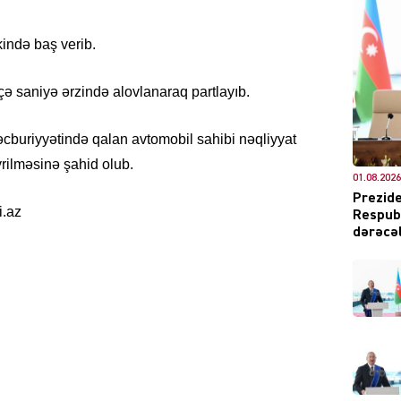
ində baş verib.
eçə saniyə ərzində alovlanaraq partlayıb.
DÜNYA
cburiyyətində qalan avtomobil sahibi nəqliyyat
rilməsinə şahid olub.
01.08.2026
Prezide
i.az
Respubl
CƏMIY
dərəcəl
XARİCİ