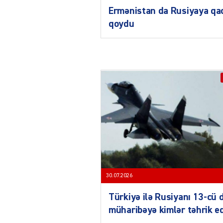
Ermənistan da Rusiyaya qa
qoydu
30.07.2026
Türkiyə ilə Rusiyanı 13-cü 
müharibəyə kimlər təhrik e