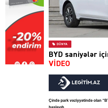
DÜNYA
BYD saniyələr iç
VİDEO
Çində park vəziyyətində olan “BY
başlayıb.