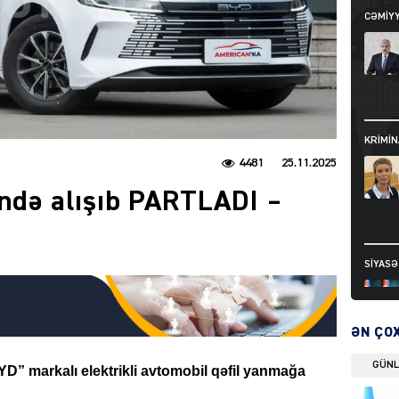
CƏMIY
KRIMIN
4481
25.11.2025
ində alışıb PARTLADI –
SIYAS
ƏN ÇO
GÜN
D” markalı elektrikli avtomobil qəfil yanmağa
DÜNYA