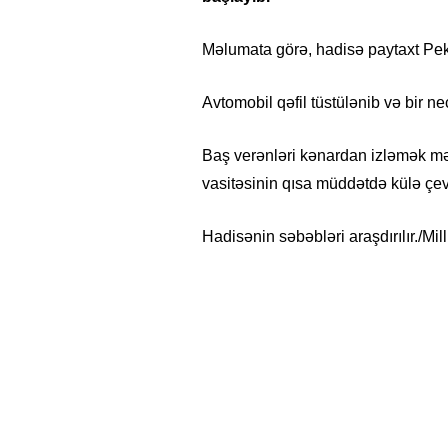
Məlumata görə, hadisə paytaxt Pek
Avtomobil qəfil tüstülənib və bir n
Baş verənləri kənardan izləmək mə
vasitəsinin qısa müddətdə külə çev
Hadisənin səbəbləri araşdırılır./Mill