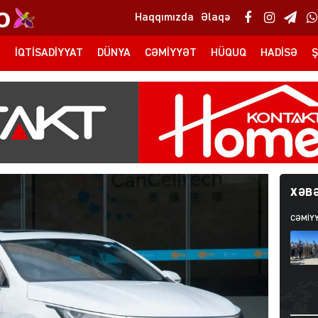
Haqqımızda
Əlaqə
T
İQTISADIYYAT
DÜNYA
CƏMIYYƏT
HÜQUQ
HADISƏ
Ş
XƏBƏ
CƏMIY