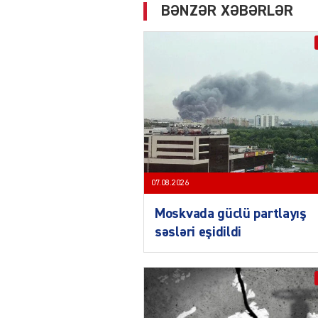
BƏNZƏR XƏBƏRLƏR
07.08.2026
Moskvada güclü partlayış
səsləri eşidildi