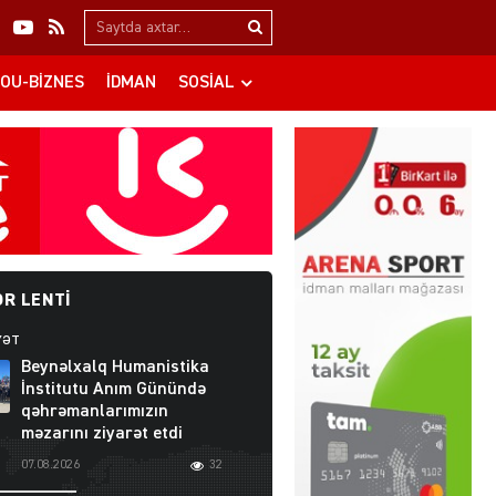
Search…
OU-BIZNES
İDMAN
SOSIAL
R LENTI
YƏT
Beynəlxalq Humanistika
İnstitutu Anım Günündə
qəhrəmanlarımızın
məzarını ziyarət etdi
07.08.2026
32