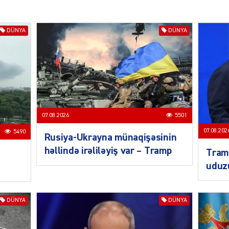
DÜNYA
DÜNYA
KRIMIN
07.08.2026
5501
SOSIAL
07.08.202
5490
Rusiya-Ukrayna münaqişəsinin
həllində irəliləyiş var – Tramp
Tramp
uduz
KRIMIN
DÜNYA
DÜNYA