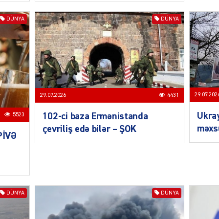
DÜNYA
DÜNYA
MANŞE
29.07.202
29.07.2026
4431
Ukra
102-ci baza Ermənistanda
5523
məxsu
çevriliş edə bilər – ŞOK
SIYAS
PİVƏ
DÜNYA
DÜNYA
DÜNYA