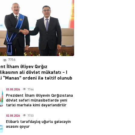
Moskvada güclü partlayış
səsləri eşidildi
07.08.2026
5490
Rusiya-Ukrayna
münaqişəsinin həllində
irəliləyiş var – Tramp
07.08.2026
7756
5501
nt İlham Əliyev Qırğız
ikasının ali dövlət mükafatı – I
YƏT
i “Manas” ordeni ilə təltif olunub
Prezident 2 fərman
imzaladı
03.08.2026
7744
Prezident İlham Əliyevin Qırğızıstana
07.08.2026
5490
dövlət səfəri münasibətlərdə yeni
tarixi mərhələ kimi dəyərləndirilir
 SİYASƏT
02.08.2026
7733
Tehran və İrəvandan
Etibarlı tərəfdaşlıq uğurlu gələcəyin
“Tramp yolu”na HƏMLƏ –
əsasını qoyur
REAKSİYA