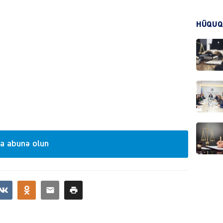
HÜQUQ
KRIMIN
HADIS
a abunə olun
DÜNYA
HADIS