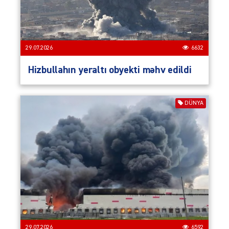
29.07.2026
6632
Hizbullahın yeraltı obyekti məhv edildi
DÜNYA
29.07.2026
6592