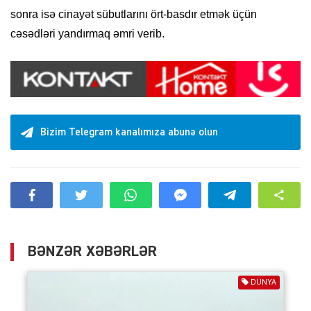
sonra isə cinayət sübutlarını ört-basdır etmək üçün
cəsədləri yandırmaq əmri verib.
Bizim Telegram kanalımıza abunə olun
BƏNZƏR XƏBƏRLƏR
DÜNYA