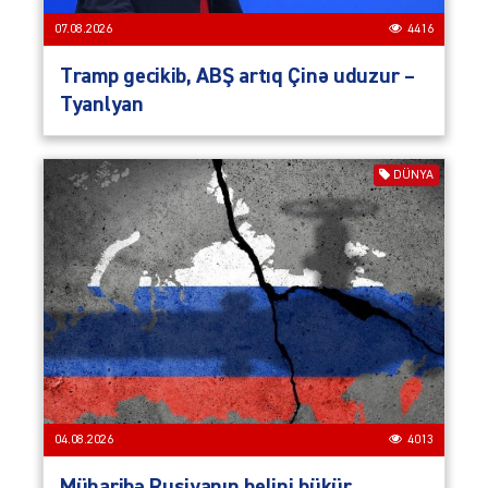
07.08.2026
4416
Tramp gecikib, ABŞ artıq Çinə uduzur –
Tyanlyan
DÜNYA
04.08.2026
4013
Müharibə Rusiyanın belini bükür