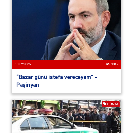
30.07.2026
3019
“Bazar günü istefa verəcəyəm” –
Paşinyan
DÜNYA