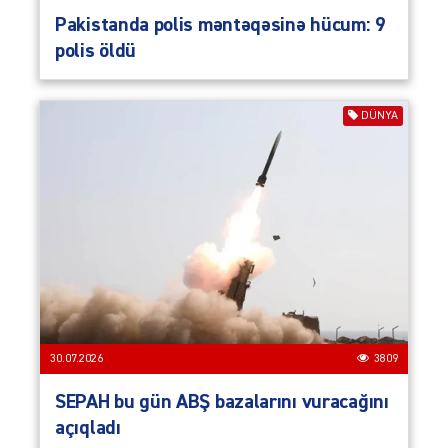
Pakistanda polis məntəqəsinə hücum: 9
polis öldü
DÜNYA
30.07.2026
3809
SEPAH bu gün ABŞ bazalarını vuracağını
açıqladı