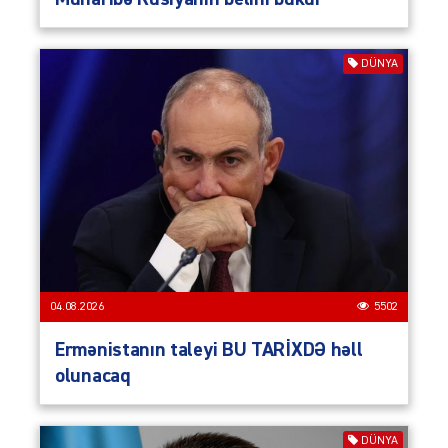
DÜNYA
04.08.2026
5502
Ermənistanın taleyi BU TARİXDƏ həll
olunacaq
DÜNYA