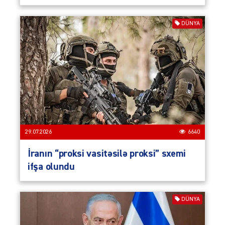
DÜNYA
29.07.2026
6640
İranın “proksi vasitəsilə proksi” sxemi
ifşa olundu
DÜNYA