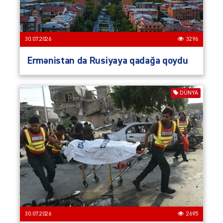
30.07.2026
3296
Ermənistan da Rusiyaya qadağa qoydu
DÜNYA
30.07.2026
2695