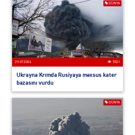
DÜNYA
29.07.2026
5521
Ukrayna Krımda Rusiyaya məxsus kater
bazasını vurdu
DÜNYA