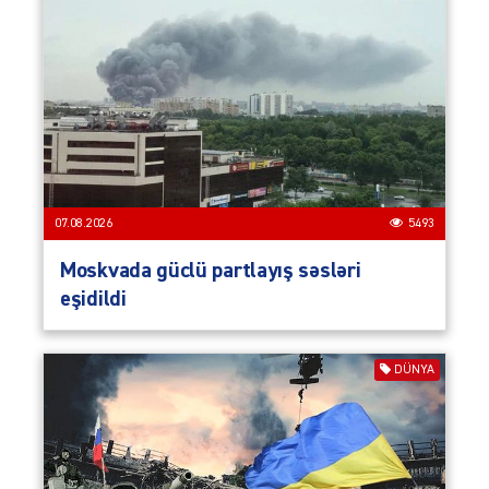
07.08.2026
5493
Moskvada güclü partlayış səsləri
eşidildi
DÜNYA