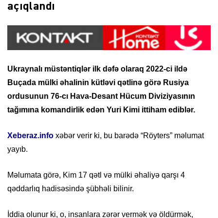
açıqlandı
Ukraynalı müstəntiqlər ilk dəfə olaraq 2022-ci ildə
Buçada mülki əhalinin kütləvi qətlinə görə Rusiya
ordusunun 76-cı Hava-Desant Hücum Diviziyasının
tağımına komandirlik edən Yuri Kimi ittiham ediblər.
Xeberaz.info
xəbər verir ki, bu barədə “Röyters” məlumat
yayıb.
Məlumata görə, Kim 17 qətl və mülki əhaliyə qarşı 4
qəddarlıq hadisəsində şübhəli bilinir.
İddia olunur ki, o, insanlara zərər vermək və öldürmək,