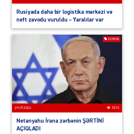
Rusiyada daha bir logistika mərkəzi və
neft zavodu vuruldu – Yaralılar var
DÜNYA
29.07.2026
5515
Netanyahu İrana zərbənin ŞƏRTİNİ
AÇIQLADI