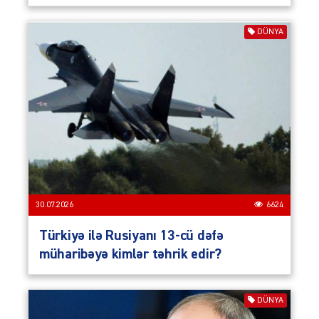
DÜNYA
30.07.2026
6624
Türkiyə ilə Rusiyanı 13-cü dəfə
müharibəyə kimlər təhrik edir?
DÜNYA