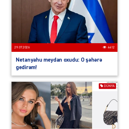
29.07.2026
4412
Netanyahu meydan oxudu: O şəhərə
gedirəm!
DÜNYA