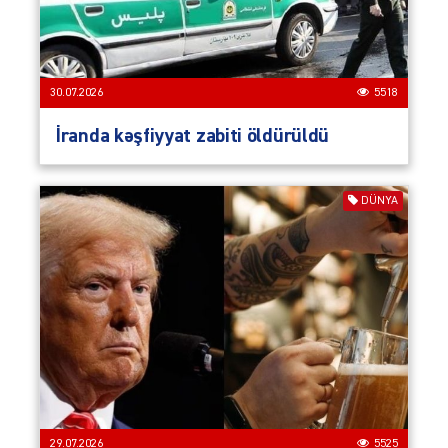
30.07.2026
5518
İranda kəşfiyyat zabiti öldürüldü
DÜNYA
29.07.2026
5525