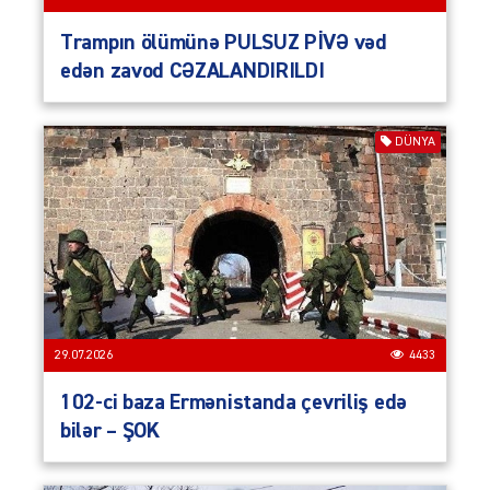
Trampın ölümünə PULSUZ PİVƏ vəd
edən zavod CƏZALANDIRILDI
DÜNYA
29.07.2026
4433
102-ci baza Ermənistanda çevriliş edə
bilər – ŞOK