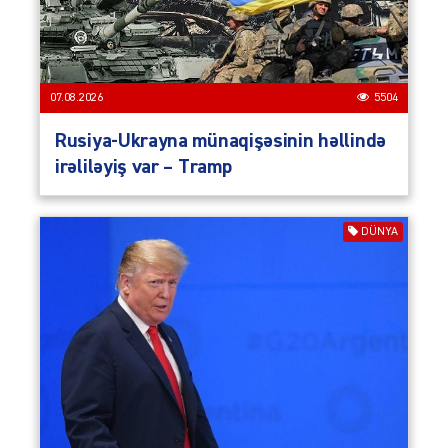
07.08.2026
5504
Rusiya-Ukrayna münaqişəsinin həllində
irəliləyiş var – Tramp
DÜNYA