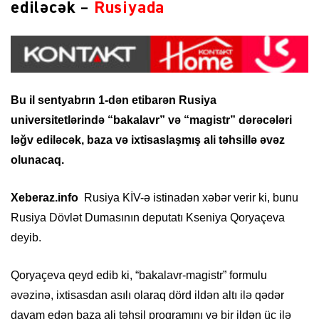
ediləcək –
Rusiyada
Bu il sentyabrın 1-dən etibarən Rusiya
universitetlərində “bakalavr” və “magistr” dərəcələri
ləğv ediləcək, baza və ixtisaslaşmış ali təhsillə əvəz
olunacaq.
Xeberaz.info
Rusiya KİV-ə istinadən xəbər verir ki, bunu
Rusiya Dövlət Dumasının deputatı Kseniya Qoryaçeva
deyib.
Qoryaçeva qeyd edib ki, “bakalavr-magistr” formulu
əvəzinə, ixtisasdan asılı olaraq dörd ildən altı ilə qədər
davam edən baza ali təhsil proqramını və bir ildən üç ilə