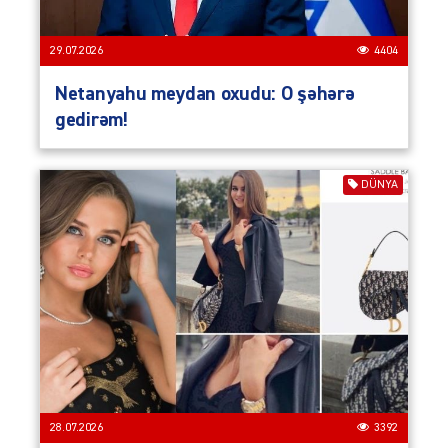
29.07.2026
4404
Netanyahu meydan oxudu: O şəhərə
gedirəm!
DÜNYA
28.07.2026
3392