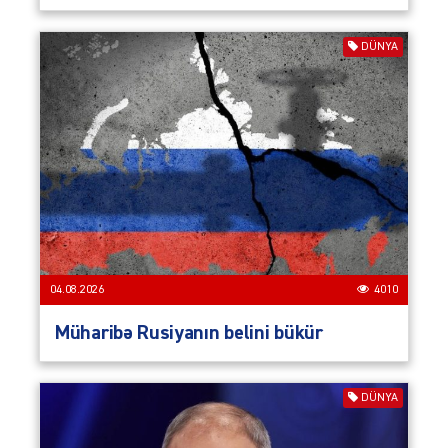
DÜNYA
04.08.2026
4010
Müharibə Rusiyanın belini bükür
DÜNYA