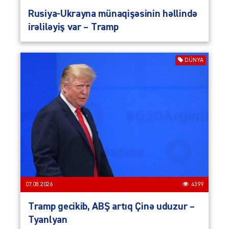
Rusiya-Ukrayna münaqişəsinin həllində
irəliləyiş var – Tramp
DÜNYA
07.08.2026
4399
Tramp gecikib, ABŞ artıq Çinə uduzur –
Tyanlyan