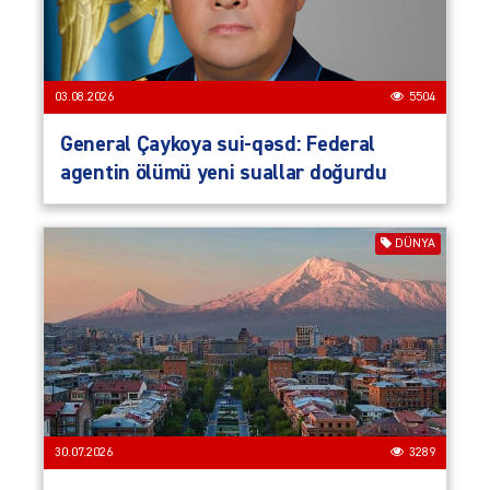
03.08.2026
5504
General Çaykoya sui-qəsd: Federal
agentin ölümü yeni suallar doğurdu
DÜNYA
30.07.2026
3289