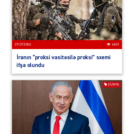
29.07.2026
6633
İranın “proksi vasitəsilə proksi” sxemi
ifşa olundu
DÜNYA