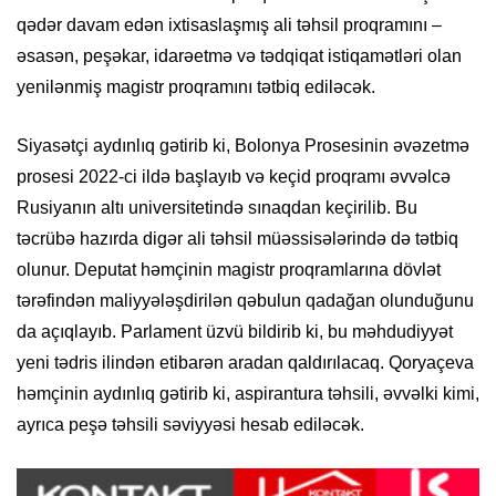
qədər davam edən ixtisaslaşmış ali təhsil proqramını –
əsasən, peşəkar, idarəetmə və tədqiqat istiqamətləri olan
yenilənmiş magistr proqramını tətbiq ediləcək.
Siyasətçi aydınlıq gətirib ki, Bolonya Prosesinin əvəzetmə
prosesi 2022-ci ildə başlayıb və keçid proqramı əvvəlcə
Rusiyanın altı universitetində sınaqdan keçirilib. Bu
təcrübə hazırda digər ali təhsil müəssisələrində də tətbiq
olunur. Deputat həmçinin magistr proqramlarına dövlət
tərəfindən maliyyələşdirilən qəbulun qadağan olunduğunu
da açıqlayıb. Parlament üzvü bildirib ki, bu məhdudiyyət
yeni tədris ilindən etibarən aradan qaldırılacaq. Qoryaçeva
həmçinin aydınlıq gətirib ki, aspirantura təhsili, əvvəlki kimi,
ayrıca peşə təhsili səviyyəsi hesab ediləcək.