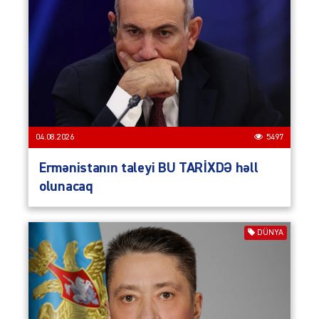
04.08.2026
5497
Ermənistanın taleyi BU TARİXDƏ həll
olunacaq
DÜNYA