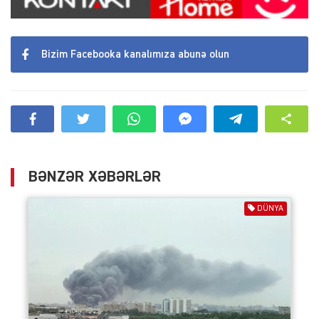
Bizim Facebooka kanalımıza abunə olun
BƏNZƏR XƏBƏRLƏR
DÜNYA