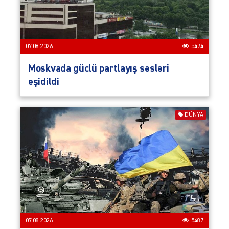
07.08.2026
5474
Moskvada güclü partlayış səsləri
eşidildi
DÜNYA
07.08.2026
5487