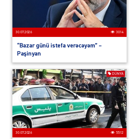
30.07.2026
3014
“Bazar günü istefa verəcəyəm” –
Paşinyan
DÜNYA
30.07.2026
5512