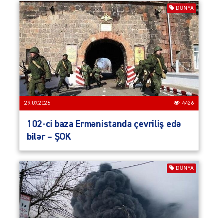
DÜNYA
29.07.2026
4426
102-ci baza Ermənistanda çevriliş edə
bilər – ŞOK
DÜNYA