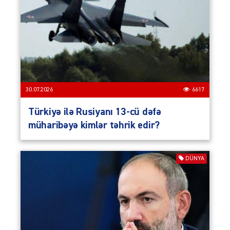
30.07.2026
6617
Türkiyə ilə Rusiyanı 13-cü dəfə
müharibəyə kimlər təhrik edir?
DÜNYA