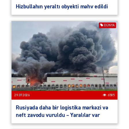
Hizbullahın yeraltı obyekti məhv edildi
DÜNYA
29.07.2026
6585
Rusiyada daha bir logistika mərkəzi və
neft zavodu vuruldu – Yaralılar var