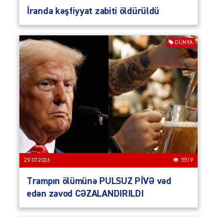
İranda kəşfiyyat zabiti öldürüldü
DÜNYA
29.07.2026
5519
Trampın ölümünə PULSUZ PİVƏ vəd
edən zavod CƏZALANDIRILDI