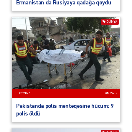
Ermənistan da Rusiyaya qadağa qoydu
DÜNYA
30.07.2026
2689
Pakistanda polis məntəqəsinə hücum: 9
polis öldü