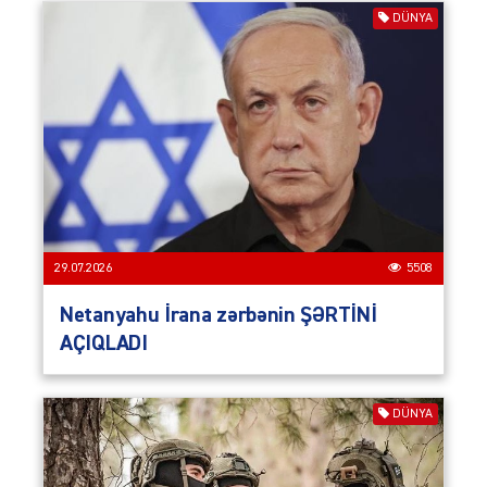
DÜNYA
29.07.2026
5508
Netanyahu İrana zərbənin ŞƏRTİNİ
AÇIQLADI
DÜNYA