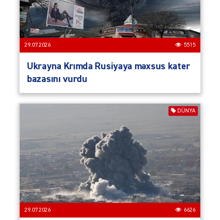
29.07.2026
5515
Ukrayna Krımda Rusiyaya məxsus kater
bazasını vurdu
DÜNYA
29.07.2026
6626