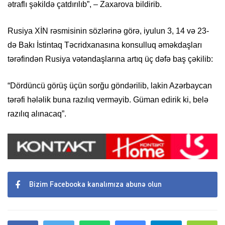
ətraflı şəkildə çatdırılıb”, – Zaxarova bildirib.
Rusiya XİN rəsmisinin sözlərinə görə, iyulun 3, 14 və 23-
də Bakı İstintaq Təcridxanasına konsulluq əməkdaşları
tərəfindən Rusiya vətəndaşlarına artıq üç dəfə baş çəkilib:
“Dördüncü görüş üçün sorğu göndərilib, lakin Azərbaycan
tərəfi hələlik buna razılıq verməyib. Güman edirik ki, belə
razılıq alınacaq”.
Bizim Facebooka kanalımıza abunə olun