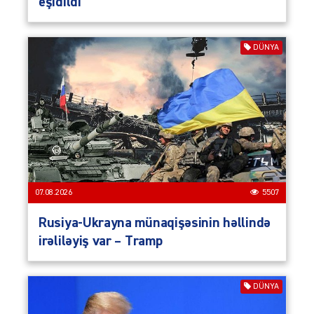
eşidildi
DÜNYA
07.08.2026
5507
Rusiya-Ukrayna münaqişəsinin həllində
irəliləyiş var – Tramp
DÜNYA