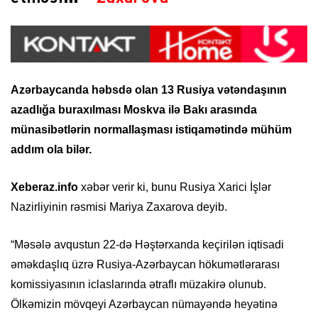
Azərbaycanda həbsdə olan 13 Rusiya vətəndaşının
azadlığa buraxılması Moskva ilə Bakı arasında
münasibətlərin normallaşması istiqamətində mühüm
addım ola bilər.
Xeberaz.info
xəbər verir ki, bunu Rusiya Xarici İşlər
Nazirliyinin rəsmisi Mariya Zaxarova deyib.
“Məsələ avqustun 22-də Həştərxanda keçirilən iqtisadi
əməkdaşlıq üzrə Rusiya-Azərbaycan hökumətlərarası
komissiyasının iclaslarında ətraflı müzakirə olunub.
Ölkəmizin mövqeyi Azərbaycan nümayəndə heyətinə