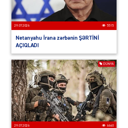
29.07.2026
5515
Netanyahu İrana zərbənin ŞƏRTİNİ
AÇIQLADI
DÜNYA
29.07.2026
6640