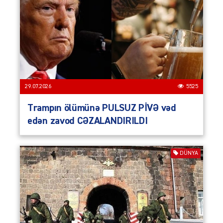
29.07.2026
5525
Trampın ölümünə PULSUZ PİVƏ vəd
edən zavod CƏZALANDIRILDI
DÜNYA