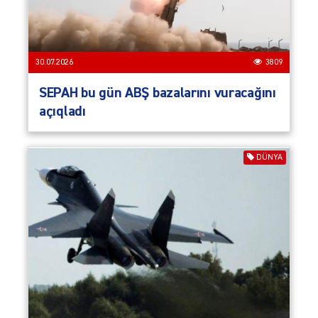
30.07.2026
3809
SEPAH bu gün ABŞ bazalarını vuracağını
açıqladı
DÜNYA