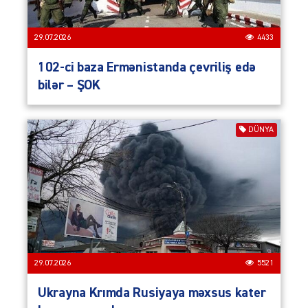
29.07.2026
4433
102-ci baza Ermənistanda çevriliş edə
bilər – ŞOK
DÜNYA
29.07.2026
5521
Ukrayna Krımda Rusiyaya məxsus kater