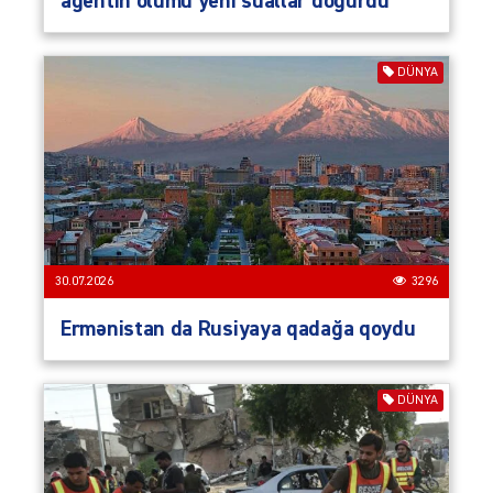
agentin ölümü yeni suallar doğurdu
DÜNYA
30.07.2026
3296
Ermənistan da Rusiyaya qadağa qoydu
DÜNYA