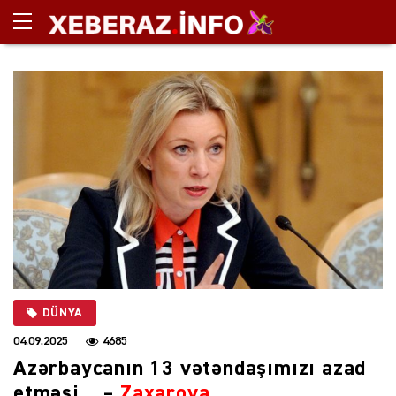
DÜNYA
04.09.2025
4685
Azərbaycanın 13 vətəndaşımızı azad
etməsi… –
Zaxarova