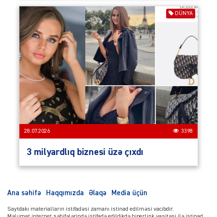
DÜNYA
28.07.2026
3398
3 milyardlıq biznesi üzə çıxdı
Ana səhifə
Haqqımızda
Əlaqə
Media üçün
Saytdakı materialların istifadəsi zamanı istinad edilməsi vacibdir.
Məlumat internet səhifələrində istifadə edildikdə hiperlink vasitəsi ilə istinad