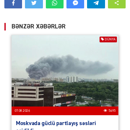
BƏNZƏR XƏBƏRLƏR
DÜNYA
07.08.2026
5495
Moskvada güclü partlayış səsləri