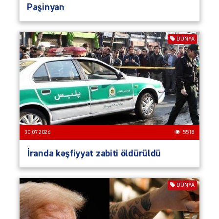
Paşinyan
DÜNYA
30.07.2026
5518
İranda kəşfiyyat zabiti öldürüldü
DÜNYA