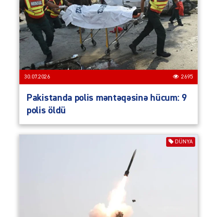
30.07.2026
2695
Pakistanda polis məntəqəsinə hücum: 9
polis öldü
DÜNYA