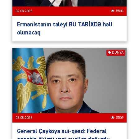
04.08.2026
5502
Ermənistanın taleyi BU TARİXDƏ həll
olunacaq
DÜNYA
03.08.2026
5509
General Çaykoya sui-qəsd: Federal