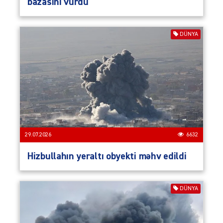
bazasını vurdu
DÜNYA
29.07.2026
6632
Hizbullahın yeraltı obyekti məhv edildi
DÜNYA