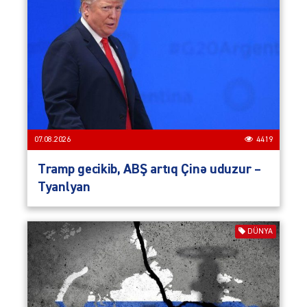
07.08.2026
4419
Tramp gecikib, ABŞ artıq Çinə uduzur –
Tyanlyan
DÜNYA