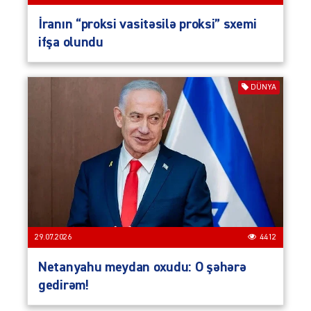
İranın “proksi vasitəsilə proksi” sxemi
ifşa olundu
DÜNYA
29.07.2026
4412
Netanyahu meydan oxudu: O şəhərə
gedirəm!