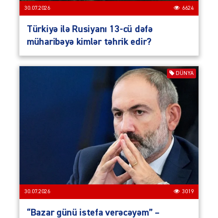
30.07.2026
6624
Türkiyə ilə Rusiyanı 13-cü dəfə
müharibəyə kimlər təhrik edir?
DÜNYA
30.07.2026
3019
“Bazar günü istefa verəcəyəm” –