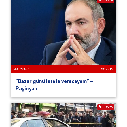
DÜNYA
30.07.2026
3019
“Bazar günü istefa verəcəyəm” –
Paşinyan
DÜNYA