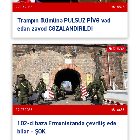
29.07.2026
5525
Trampın ölümünə PULSUZ PİVƏ vəd
edən zavod CƏZALANDIRILDI
DÜNYA
29.07.2026
4433
102-ci baza Ermənistanda çevriliş edə
bilər – ŞOK