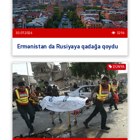
30.07.2026
3296
Ermənistan da Rusiyaya qadağa qoydu
DÜNYA