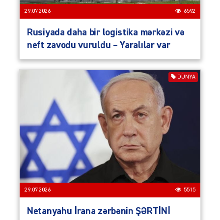
29.07.2026
6592
Rusiyada daha bir logistika mərkəzi və
neft zavodu vuruldu – Yaralılar var
DÜNYA
29.07.2026
5515
Netanyahu İrana zərbənin ŞƏRTİNİ