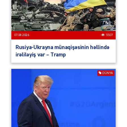
07.08.2026
5507
Rusiya-Ukrayna münaqişəsinin həllində
irəliləyiş var – Tramp
DÜNYA