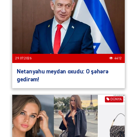
29.07.2026
4412
Netanyahu meydan oxudu: O şəhərə
gedirəm!
DÜNYA