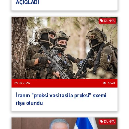
AÇIQLADI
DÜNYA
29.07.2026
6640
İranın “proksi vasitəsilə proksi” sxemi
ifşa olundu
DÜNYA