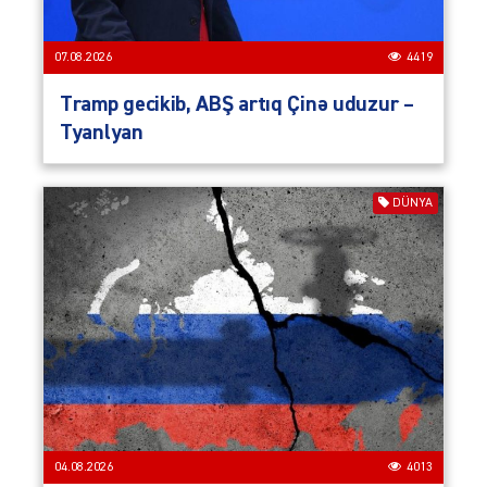
07.08.2026
4419
Tramp gecikib, ABŞ artıq Çinə uduzur –
Tyanlyan
DÜNYA
04.08.2026
4013