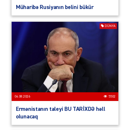
Müharibə Rusiyanın belini bükür
DÜNYA
04.08.2026
5502
Ermənistanın taleyi BU TARİXDƏ həll
olunacaq