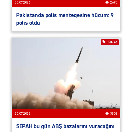
30.07.2026
2695
Pakistanda polis məntəqəsinə hücum: 9
polis öldü
DÜNYA
30.07.2026
3809
SEPAH bu gün ABŞ bazalarını vuracağını