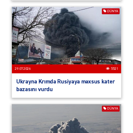
DÜNYA
29.07.2026
5521
Ukrayna Krımda Rusiyaya məxsus kater
bazasını vurdu
DÜNYA