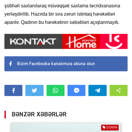
şübhəli saxlanılaraq müvəqqəti saxlama təcridxanasına
yerləşdirilib. Hazırda bir sıra zəruri istintaq hərəkətləri
aparılır. Qadının bu hərəkətinin səbəbləri açıqlanmayıb.
Bizim Facebooka kanalımıza abunə olun
BƏNZƏR XƏBƏRLƏR
DÜNYA