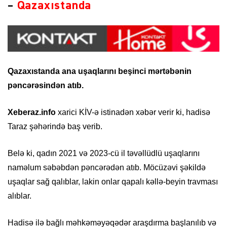
–
Qazaxıstanda
Qazaxıstanda ana uşaqlarını beşinci mərtəbənin
pəncərəsindən atıb.
Xeberaz.info
xarici KİV-ə istinadən xəbər verir ki, hadisə
Taraz şəhərində baş verib.
Belə ki, qadın 2021 və 2023-cü il təvəllüdlü uşaqlarını
naməlum səbəbdən pəncərədən atıb. Möcüzəvi şəkildə
uşaqlar sağ qalıblar, lakin onlar qapalı kəllə-beyin travması
alıblar.
Hadisə ilə bağlı məhkəməyəqədər araşdırma başlanılıb və