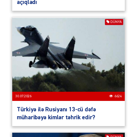
açıqladı
DÜNYA
30.07.2026
6624
Türkiyə ilə Rusiyanı 13-cü dəfə
müharibəyə kimlər təhrik edir?