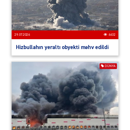
29.07.2026
6632
Hizbullahın yeraltı obyekti məhv edildi
DÜNYA