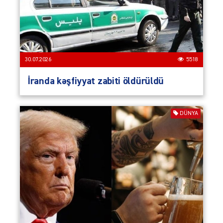
30.07.2026
5518
İranda kəşfiyyat zabiti öldürüldü
DÜNYA