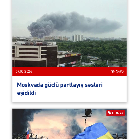
07.08.2026
5495
Moskvada güclü partlayış səsləri
eşidildi
DÜNYA