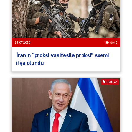
29.07.2026
6640
İranın “proksi vasitəsilə proksi” sxemi
ifşa olundu
DÜNYA