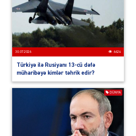
30.07.2026
6624
Türkiyə ilə Rusiyanı 13-cü dəfə
müharibəyə kimlər təhrik edir?
DÜNYA