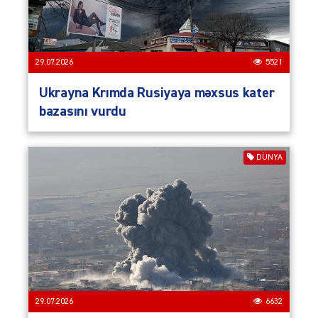
29.07.2026
5521
Ukrayna Krımda Rusiyaya məxsus kater
bazasını vurdu
DÜNYA
29.07.2026
6632