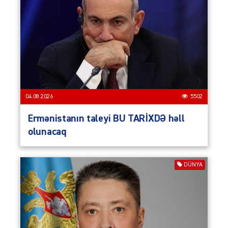
04.08.2026
5502
Ermənistanın taleyi BU TARİXDƏ həll
olunacaq
DÜNYA