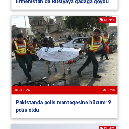
Ermənistan da Rusiyaya qadağa qoydu
DÜNYA
30.07.2026
2695
Pakistanda polis məntəqəsinə hücum: 9
polis öldü
DÜNYA