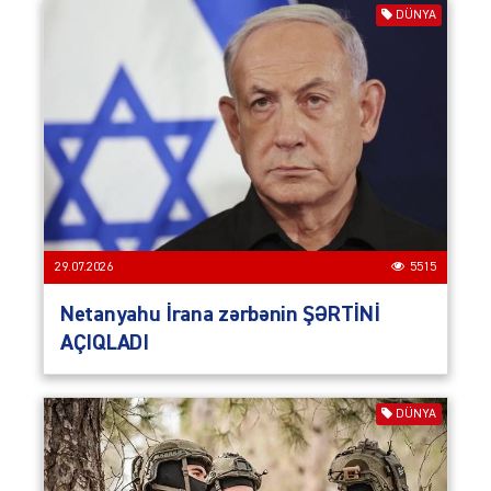
DÜNYA
29.07.2026
5515
Netanyahu İrana zərbənin ŞƏRTİNİ
AÇIQLADI
DÜNYA