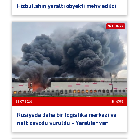
Hizbullahın yeraltı obyekti məhv edildi
DÜNYA
29.07.2026
6592
Rusiyada daha bir logistika mərkəzi və
neft zavodu vuruldu – Yaralılar var