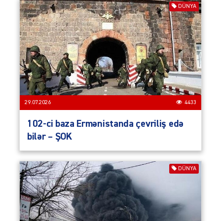
DÜNYA
29.07.2026
4433
102-ci baza Ermənistanda çevriliş edə
bilər – ŞOK
DÜNYA