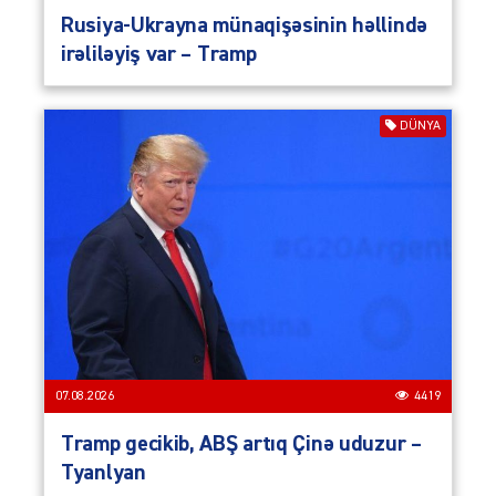
Rusiya-Ukrayna münaqişəsinin həllində
irəliləyiş var – Tramp
DÜNYA
07.08.2026
4419
Tramp gecikib, ABŞ artıq Çinə uduzur –
Tyanlyan