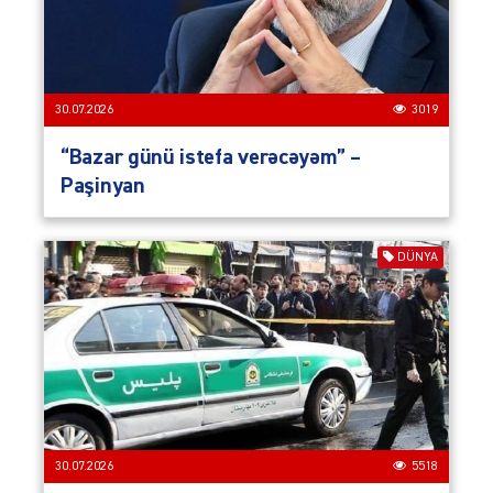
30.07.2026
3019
“Bazar günü istefa verəcəyəm” –
Paşinyan
DÜNYA
30.07.2026
5518