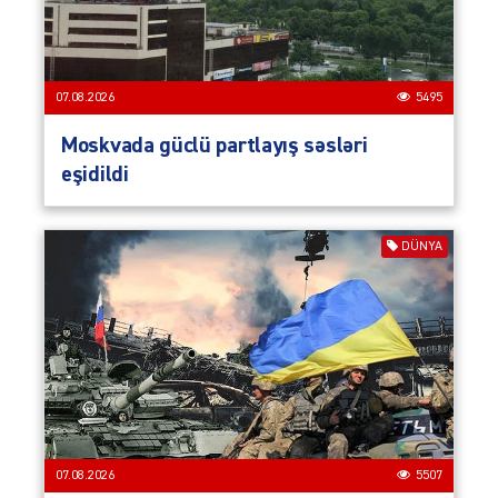
07.08.2026
5495
Moskvada güclü partlayış səsləri
eşidildi
DÜNYA
07.08.2026
5507