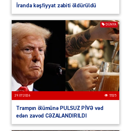
İranda kəşfiyyat zabiti öldürüldü
DÜNYA
29.07.2026
5525
Trampın ölümünə PULSUZ PİVƏ vəd
edən zavod CƏZALANDIRILDI