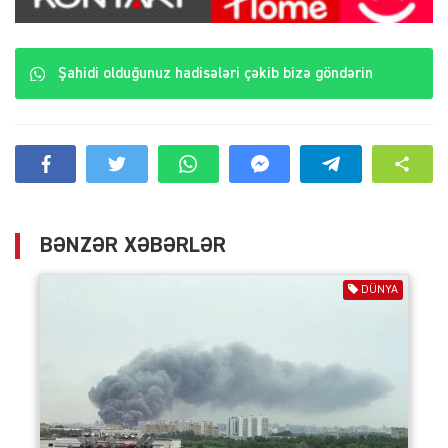
Şahidi olduğunuz hadisələri çəkib bizə göndərin
BƏNZƏR XƏBƏRLƏR
DÜNYA