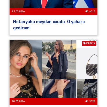
29.07.2026
4412
Netanyahu meydan oxudu: O şəhərə
gedirəm!
DÜNYA
28.07.2026
3398