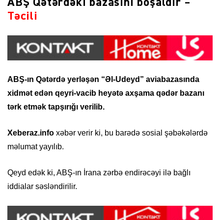
ABŞ Qətərdəki bazasını boşaldır –
Təcili
ABŞ-ın Qətərdə yerləşən “Əl-Udeyd” aviabazasında
xidmət edən qeyri-vacib heyətə axşama qədər bazanı
tərk etmək tapşırığı verilib.
Xeberaz.info
xəbər verir ki, bu barədə sosial şəbəkələrdə
məlumat yayılıb.
Qeyd edək ki, ABŞ-ın İrana zərbə endirəcəyi ilə bağlı
iddialar səsləndirilir.