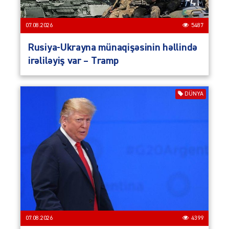
07.08.2026
5487
Rusiya-Ukrayna münaqişəsinin həllində
irəliləyiş var – Tramp
DÜNYA
07.08.2026
4399