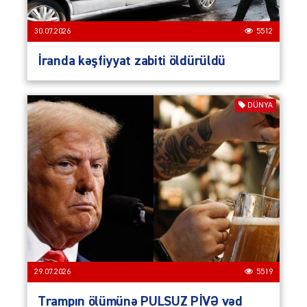
30.07.2026
5512
İranda kəşfiyyat zabiti öldürüldü
DÜNYA
29.07.2026
5519
Trampın ölümünə PULSUZ PİVƏ vəd