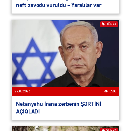
neft zavodu vuruldu – Yaralılar var
DÜNYA
29.07.2026
5508
Netanyahu İrana zərbənin ŞƏRTİNİ
AÇIQLADI
DÜNYA