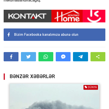
məlumatlandıracağıq.
Bizim Facebooka kanalımıza abunə olun
BƏNZƏR XƏBƏRLƏR
DÜNYA