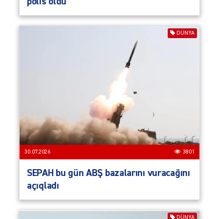
polis öldü
DÜNYA
30.07.2026
3801
SEPAH bu gün ABŞ bazalarını vuracağını
açıqladı
DÜNYA