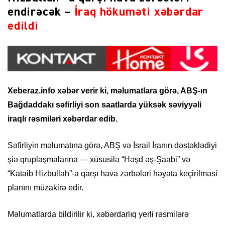
endirəcək –
İraq hökuməti xəbərdar
edildi
Xeberaz.info xəbər verir ki, məlumatlara görə, ABŞ-ın
Bağdaddakı səfirliyi son saatlarda yüksək səviyyəli
iraqlı rəsmiləri xəbərdar edib.
Səfirliyin məlumatına görə, ABŞ və İsrail İranın dəstəklədiyi
şiə qruplaşmalarına — xüsusilə “Həşd əş-Şaabi” və
“Kataib Hizbullah”-a qarşı hava zərbələri həyata keçirilməsi
planını müzakirə edir.
Məlumatlarda bildirilir ki, xəbərdarlıq yerli rəsmilərə