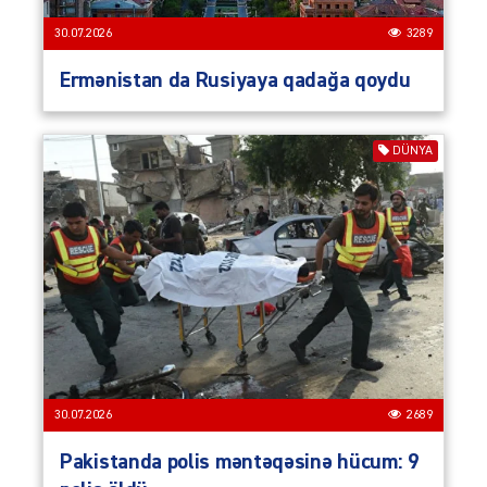
30.07.2026
3289
Ermənistan da Rusiyaya qadağa qoydu
DÜNYA
30.07.2026
2689
Pakistanda polis məntəqəsinə hücum: 9