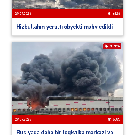
29.07.2026
6626
Hizbullahın yeraltı obyekti məhv edildi
DÜNYA
29.07.2026
6585
Rusiyada daha bir logistika mərkəzi və