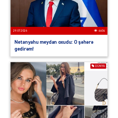
29.07.2026
4404
Netanyahu meydan oxudu: O şəhərə
gedirəm!
DÜNYA