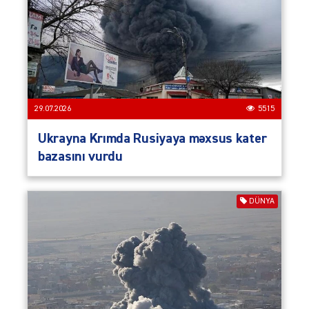
29.07.2026
5515
Ukrayna Krımda Rusiyaya məxsus kater
bazasını vurdu
DÜNYA