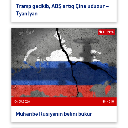
Tramp gecikib, ABŞ artıq Çinə uduzur –
Tyanlyan
DÜNYA
04.08.2026
4010
Müharibə Rusiyanın belini bükür