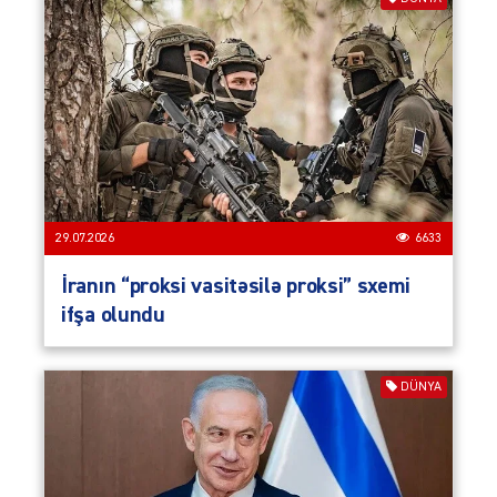
29.07.2026
6633
İranın “proksi vasitəsilə proksi” sxemi
ifşa olundu
DÜNYA