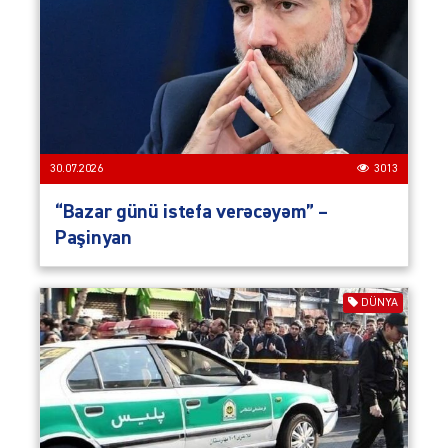
30.07.2026
3013
“Bazar günü istefa verəcəyəm” –
Paşinyan
DÜNYA