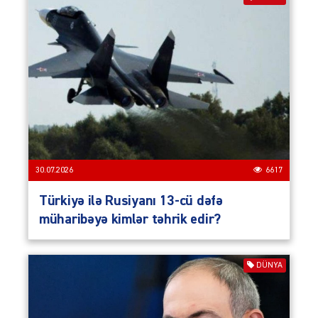
30.07.2026
6617
Türkiyə ilə Rusiyanı 13-cü dəfə
müharibəyə kimlər təhrik edir?
DÜNYA