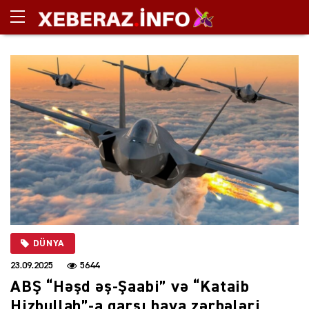
DÜNYA
23.09.2025
5644
ABŞ “Həşd əş-Şaabi” və “Kataib
Hizbullah”-a qarşı hava zərbələri