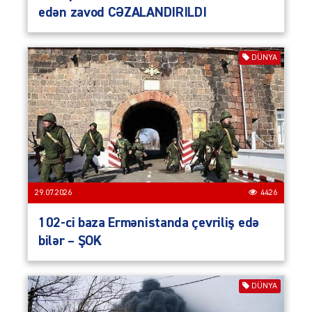
edən zavod CƏZALANDIRILDI
DÜNYA
29.07.2026
4426
102-ci baza Ermənistanda çevriliş edə
bilər – ŞOK
DÜNYA