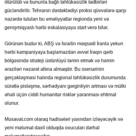
ötürülüb və bununla bağlı təhlükəsizlik tədbirləri
gücləndirilir. Tehranın dəstəklədiyi proksi qüvvələrə qarşı
nəzərdə tutulan bu əməliyyatlar regionda yeni və
genişmiqyaslı hərbi eskalasiyaya start verə bilər.
Görünən budur ki, ABŞ və İsrailin məqsədi İranla yekun
hərbi kampaniyaya başlamazdan əvvəl İraqın qərb
bölgəsində strateji üstünlüyü təmin etmək və həmin
əraziləri nəzarət altına almaqdır. Bu ssenarinin
gerçəkləşməsi halında regional təhlükəsizlik durumunda
sürətlə pisləşmə, sərhədyanı gərginliyin artması və mülki
əhali üçün ciddi humanitar risklər yaranması ehtimal
olunur.
Musavat.com olaraq hadisələri yaxından izləyəcəyik və
yeni məlumat daxil olduqda oxucuları dərhal