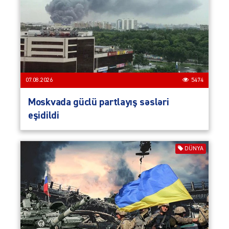
07.08.2026
5474
Moskvada güclü partlayış səsləri
eşidildi
DÜNYA