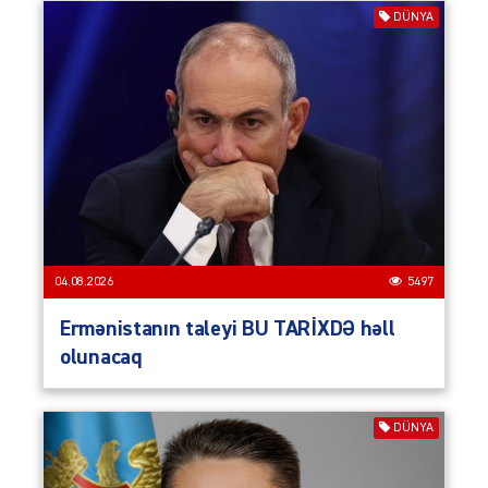
DÜNYA
04.08.2026
5497
Ermənistanın taleyi BU TARİXDƏ həll
olunacaq
DÜNYA