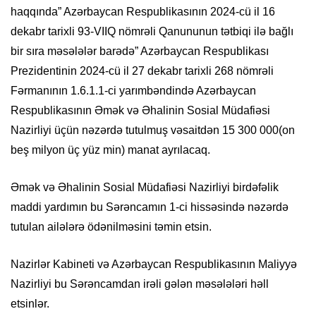
haqqında” Azərbaycan Respublikasının 2024-cü il 16
dekabr tarixli 93-VIIQ nömrəli Qanununun tətbiqi ilə bağlı
bir sıra məsələlər barədə” Azərbaycan Respublikası
Prezidentinin 2024-cü il 27 dekabr tarixli 268 nömrəli
Fərmanının 1.6.1.1-ci yarımbəndində Azərbaycan
Respublikasının Əmək və Əhalinin Sosial Müdafiəsi
Nazirliyi üçün nəzərdə tutulmuş vəsaitdən 15 300 000(on
beş milyon üç yüz min) manat ayrılacaq.
Əmək və Əhalinin Sosial Müdafiəsi Nazirliyi birdəfəlik
maddi yardımın bu Sərəncamın 1-ci hissəsində nəzərdə
tutulan ailələrə ödənilməsini təmin etsin.
Nazirlər Kabineti və Azərbaycan Respublikasının Maliyyə
Nazirliyi bu Sərəncamdan irəli gələn məsələləri həll
etsinlər.