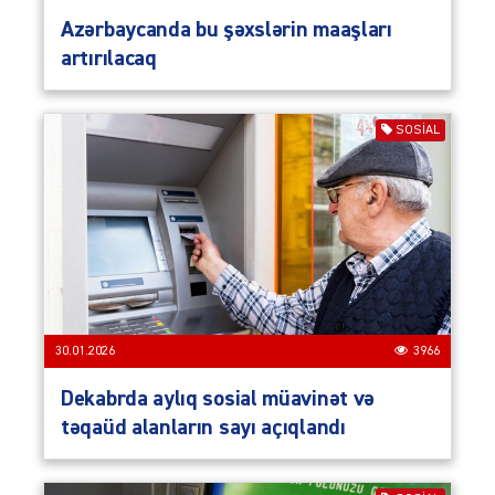
Azərbaycanda bu şəxslərin maaşları
artırılacaq
SOSIAL
30.01.2026
3966
Dekabrda aylıq sosial müavinət və
təqaüd alanların sayı açıqlandı