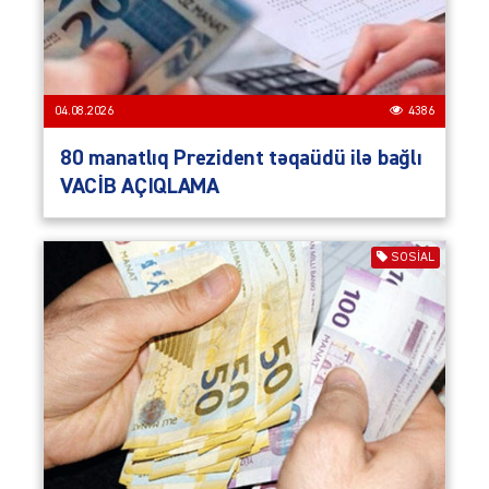
04.08.2026
4386
80 manatlıq Prezident təqaüdü ilə bağlı
VACİB AÇIQLAMA
SOSIAL