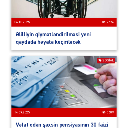
06.10.2025
2574
Əlilliyin qiymətləndirilməsi yeni
qaydada həyata keçiriləcək
SOSIAL
14.09.2025
3689
Vəfat edən şəxsin pensiyasının 30 faizi