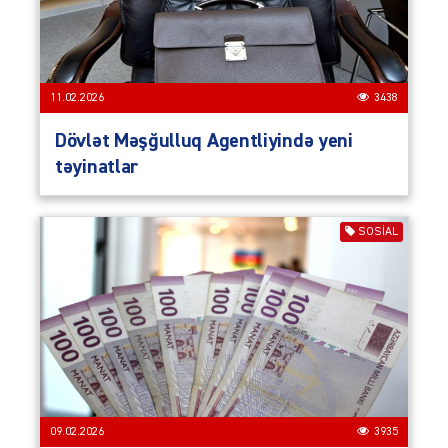
11.02.2026
3438
Dövlət Məşğulluq Agentliyində yeni
təyinatlar
SOSIAL
09.02.2026
3935