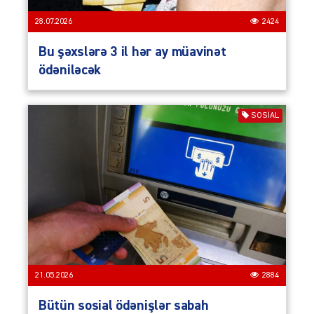
28.07.2026
2424
Bu şəxslərə 3 il hər ay müavinət
ödəniləcək
SOSIAL
21.05.2026
2884
Bütün sosial ödənişlər sabah