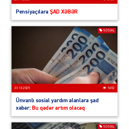
Pensiyaçılara
ŞAD XƏBƏR
SOSIAL
23.10.2025
5652
Ünvanlı sosial yardım alanlara şad
xəbər:
Bu qədər artım olacaq
SOSIAL