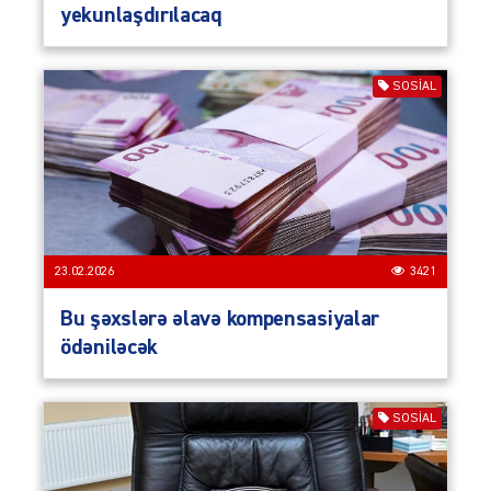
yekunlaşdırılacaq
SOSIAL
23.02.2026
3421
Bu şəxslərə əlavə kompensasiyalar
ödəniləcək
SOSIAL