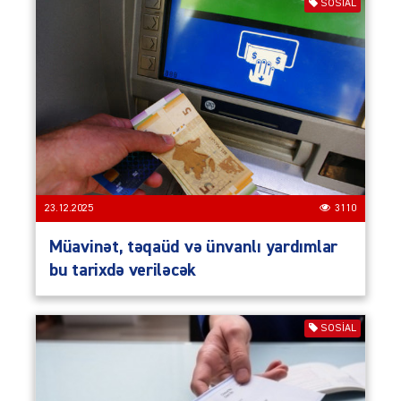
SOSIAL
23.12.2025
3110
Müavinət, təqaüd və ünvanlı yardımlar
bu tarixdə veriləcək
SOSIAL