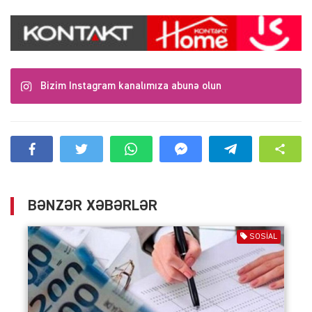
Bizim Instagram kanalımıza abunə olun
BƏNZƏR XƏBƏRLƏR
SOSIAL