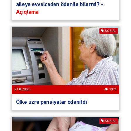
ailəyə əvvəlcədən ödənilə bilərmi? –
Açıqlama
SOSIAL
21.08.2025
3376
Ölkə üzrə pensiyalar ödənildi
SOSIAL