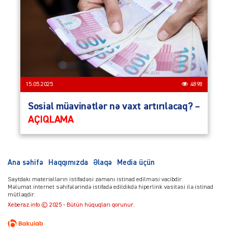
15.05.2025
4898
Sosial müavinətlər nə vaxt artırılacaq? –
AÇIQLAMA
Ana səhifə
Haqqımızda
Əlaqə
Media üçün
Saytdakı materialların istifadəsi zamanı istinad edilməsi vacibdir.
Məlumat internet səhifələrində istifadə edildikdə hiperlink vasitəsi ilə istinad
mütləqdir.
Xeberaz.info © 2025 - Bütün hüquqları qorunur.