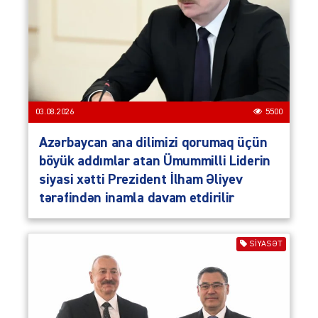
03.08.2026
5500
Azərbaycan ana dilimizi qorumaq üçün
böyük addımlar atan Ümummilli Liderin
siyasi xətti Prezident İlham Əliyev
tərəfindən inamla davam etdirilir
SIYASƏT