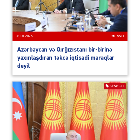
03.08.2026
5511
Azərbaycan və Qırğızıstanı bir-birinə
yaxınlaşdıran təkcə iqtisadi maraqlar
deyil
SIYASƏT