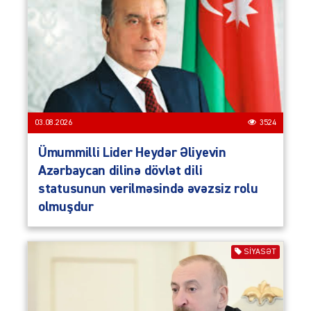
03.08.2026
3524
Ümummilli Lider Heydər Əliyevin
Azərbaycan dilinə dövlət dili
statusunun verilməsində əvəzsiz rolu
olmuşdur
SIYASƏT