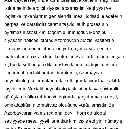
Azərbaycan regionda kommunikasiya xətlərinin açılması
istiqamətində ardıcıl siyasət aparmışdır. Nəqliyyat və
logistika imkanlarının genişləndirilməsi, iqtisadi əlaqələrin
bərpası və qarşılıqlı ticarətin təşviqi sülh prosesinin
ayrılmaz hissəsi kimi təqdim olunmuşdur. Məhz bu
siyasətin nəticəsi olaraq Azərbaycan ərazisi vasitəsilə
Ermənistana on minlərlə ton yük daşınması və enerji
məhsullarının ixracı kimi konkret iqtisadi addımlar atılmışdır
ki, bu da sülhün praktiki müstəvidə reallaşdığını göstərir.
Digər mühüm fakt ondan ibarətdir ki, Azərbaycan
beynəlxalq platformalarda da sülh gündəliyini fəal şəkildə
təşviq edir. Müxtəlif beynəlxalq təşkilatlarda və çoxtərəfli
görüşlərdə ölkə rəhbərliyi regionda qarşıdurmanın deyil,
əməkdaşlığın alternativsiz olduğunu vurğulamışdır. Bu,
Azərbaycanın yalnız regional deyil, həm də qlobal
səviyyədə məsuliyyətli tərəfdaş kimi çıxış etdiyini nümayiş