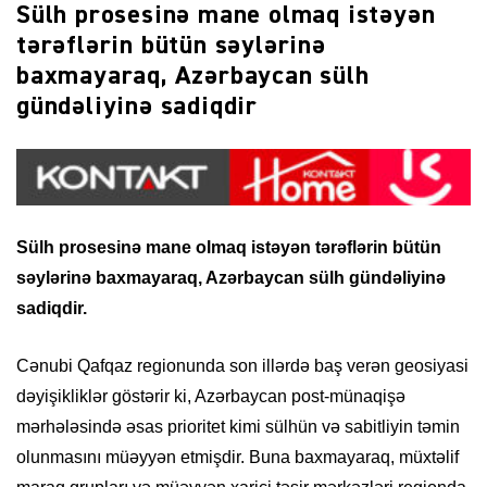
Sülh prosesinə mane olmaq istəyən
tərəflərin bütün səylərinə
baxmayaraq, Azərbaycan sülh
gündəliyinə sadiqdir
Sülh prosesinə mane olmaq istəyən tərəflərin bütün
səylərinə baxmayaraq, Azərbaycan sülh gündəliyinə
sadiqdir.
Cənubi Qafqaz regionunda son illərdə baş verən geosiyasi
dəyişikliklər göstərir ki, Azərbaycan post-münaqişə
mərhələsində əsas prioritet kimi sülhün və sabitliyin təmin
olunmasını müəyyən etmişdir. Buna baxmayaraq, müxtəlif