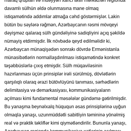
maraq qrupları və müəyyən xarici təsir mərkəzləri regionda
davamlı sülhün əldə olunmasına mane olmaq
istiqamətində addımlar atmağa cəhd göstərmişlər. Lakin
bütün bu səylərə rəğmən, Azərbaycanın rəsmi mövqeyi
dəyişməz qalaraq sülh gündəliyinə sadiqliyini açıq şəkildə
nümayiş etdirmişdir. İlk növbədə qeyd edilməlidir ki,
Azərbaycan münaqişədən sonrakı dövrdə Ermənistanla
münasibətlərin normallaşdırılması istiqamətində konkret
təşəbbüslərlə çıxış etmişdir. Sülh müqaviləsinin
hazırlanması üçün prinsiplər irəli sürülmüş, dövlətlərin
qarşılıqlı olaraq ərazi bütövlüyünü tanıması, sərhədlərin
delimitasiya və demarkasiyası, kommunikasiyaların
açılması kimi fundamental məsələlər gündəmə gətirilmişdir.
Bu yanaşma beynəlxalq hüququn əsas prinsiplərinə uyğun
olmaqla yanaşı, uzunmüddətli sabitliyin təmininə yönəlmiş
real və praktik təkliflər kimi qiymətləndirilir. Bununla yanaşı,