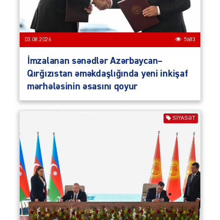
03.08.2026
5683
İmzalanan sənədlər Azərbaycan–
Qırğızıstan əməkdaşlığında yeni inkişaf
mərhələsinin əsasını qoyur
SIYASƏT