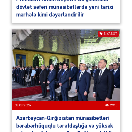
dövlət səfəri münasibətlərdə yeni tarixi
mərhələ kimi dəyərləndirilir
SIYASƏT
03.08.2026
2910
Azərbaycan-Qırğızıstan münasibətləri
bərabərhüquqlu tərəfdaşlığa və yüksək