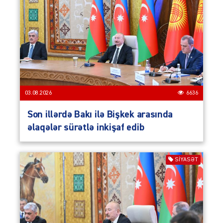
03.08.2026
6636
Son illərdə Bakı ilə Bişkek arasında
əlaqələr sürətlə inkişaf edib
SIYASƏT