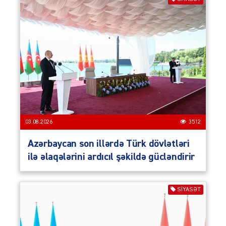
03.08.2026
3512
Azərbaycan son illərdə Türk dövlətləri
ilə əlaqələrini ardıcıl şəkildə gücləndirir
SIYASƏT