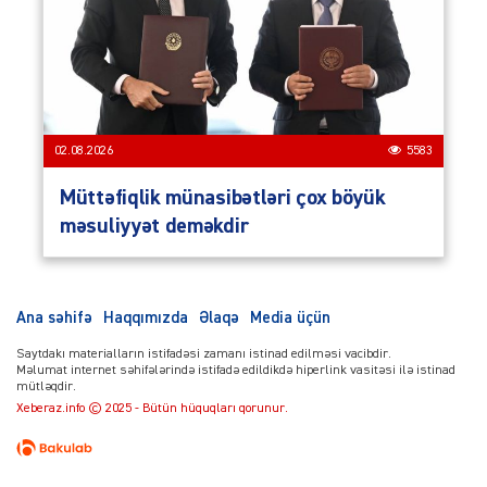
02.08.2026
5583
Müttəfiqlik münasibətləri çox böyük
məsuliyyət deməkdir
Ana səhifə
Haqqımızda
Əlaqə
Media üçün
Saytdakı materialların istifadəsi zamanı istinad edilməsi vacibdir.
Məlumat internet səhifələrində istifadə edildikdə hiperlink vasitəsi ilə istinad
mütləqdir.
Xeberaz.info © 2025 - Bütün hüquqları qorunur.