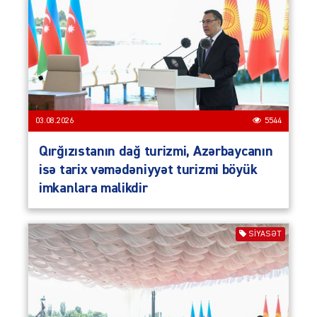
03.08.2026
5544
Qırğızıstanın dağ turizmi, Azərbaycanın
isə tarix vəmədəniyyət turizmi böyük
imkanlara malikdir
SIYASƏT