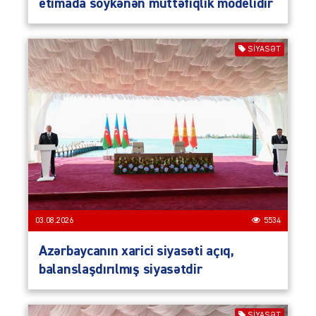
etimada söykənən müttəfiqlik modelidir
SIYASƏT
03.08.2026
5534
Azərbaycanın xarici siyasəti açıq,
balanslaşdırılmış siyasətdir
SIYASƏT