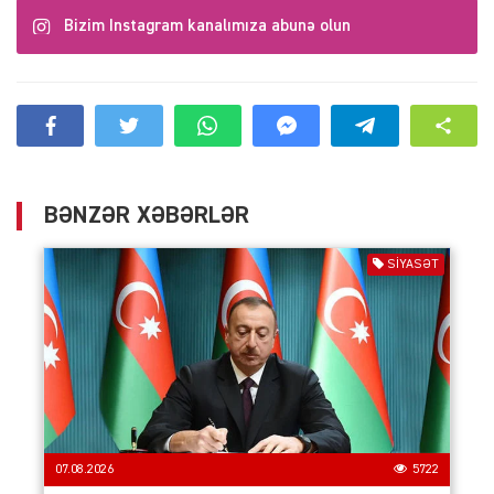
Bizim Instagram kanalımıza abunə olun
BƏNZƏR XƏBƏRLƏR
SIYASƏT
07.08.2026
5722