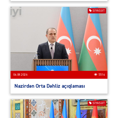
SIYASƏT
04.08.2026
5514
Nazirdən Orta Dəhliz açıqlaması
SIYASƏT