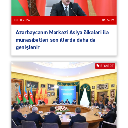
03.08.2026
5919
Azərbaycanın Mərkəzi Asiya ölkələri ilə
münasibətləri son illərdə daha da
genişlənir
SIYASƏT