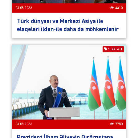
03.08.2026
4410
Türk dünyası və Mərkəzi Asiya ilə
əlaqələri ildən-ilə daha da möhkəmlənir
SIYASƏT
03.08.2026
7750
Prezident İlham Əliyevin Qırğızıstana