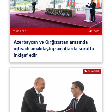
03.08.2026
6628
Azərbaycan və Qırğızıstan arasında
iqtisadi əməkdaşlıq son illərdə sürətlə
inkişaf edir
SIYASƏT