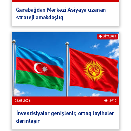
Qarabağdan Mərkəzi Asiyaya uzanan
strateji əməkdaşlıq
SIYASƏT
03.08.2026
3915
İnvestisiyalar genişlənir, ortaq layihələr
dərinləşir