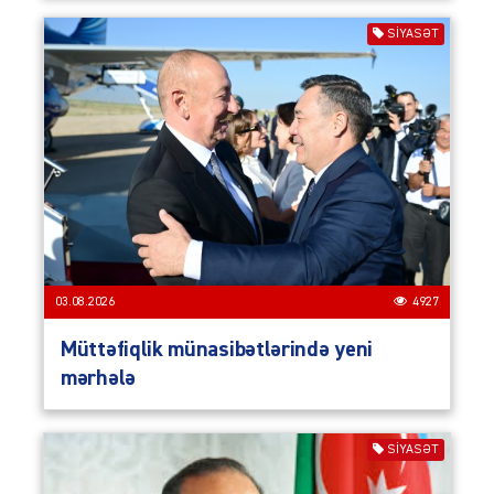
SIYASƏT
03.08.2026
4927
Müttəfiqlik münasibətlərində yeni
mərhələ
SIYASƏT