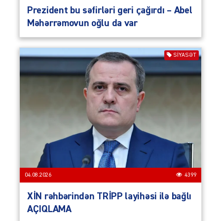
Prezident bu səfirləri geri çağırdı – Abel
Məhərrəmovun oğlu da var
SIYASƏT
04.08.2026
4399
XİN rəhbərindən TRİPP layihəsi ilə bağlı
AÇIQLAMA