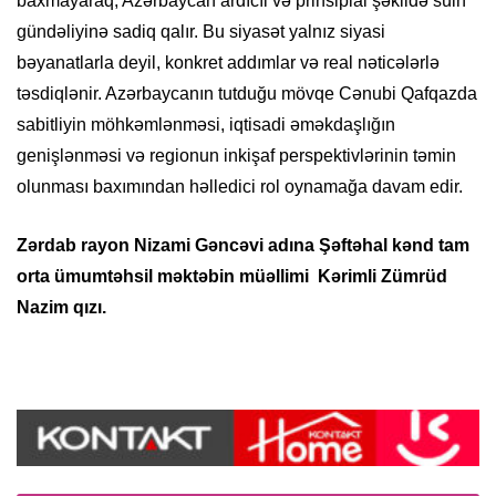
baxmayaraq, Azərbaycan ardıcıl və prinsipial şəkildə sülh
gündəliyinə sadiq qalır. Bu siyasət yalnız siyasi
bəyanatlarla deyil, konkret addımlar və real nəticələrlə
təsdiqlənir. Azərbaycanın tutduğu mövqe Cənubi Qafqazda
sabitliyin möhkəmlənməsi, iqtisadi əməkdaşlığın
genişlənməsi və regionun inkişaf perspektivlərinin təmin
olunması baxımından həlledici rol oynamağa davam edir.
Zərdab rayon Nizami Gəncəvi adına Şəftəhal kənd tam
orta ümumtəhsil məktəbin müəllimi Kərimli Zümrüd
Nazim qızı.