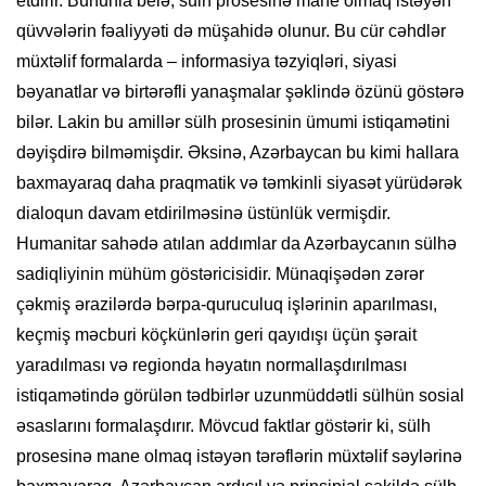
etdirir. Bununla belə, sülh prosesinə mane olmaq istəyən
qüvvələrin fəaliyyəti də müşahidə olunur. Bu cür cəhdlər
müxtəlif formalarda – informasiya təzyiqləri, siyasi
bəyanatlar və birtərəfli yanaşmalar şəklində özünü göstərə
bilər. Lakin bu amillər sülh prosesinin ümumi istiqamətini
dəyişdirə bilməmişdir. Əksinə, Azərbaycan bu kimi hallara
baxmayaraq daha praqmatik və təmkinli siyasət yürüdərək
dialoqun davam etdirilməsinə üstünlük vermişdir.
Humanitar sahədə atılan addımlar da Azərbaycanın sülhə
sadiqliyinin mühüm göstəricisidir. Münaqişədən zərər
çəkmiş ərazilərdə bərpa-quruculuq işlərinin aparılması,
keçmiş məcburi köçkünlərin geri qayıdışı üçün şərait
yaradılması və regionda həyatın normallaşdırılması
istiqamətində görülən tədbirlər uzunmüddətli sülhün sosial
əsaslarını formalaşdırır. Mövcud faktlar göstərir ki, sülh
prosesinə mane olmaq istəyən tərəflərin müxtəlif səylərinə