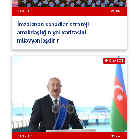
03.08.2026
5523
İmzalanan sənədlər strateji
əməkdaşlığın yol xəritəsini
müəyyənləşdirir
SIYASƏT
03.08.2026
6618