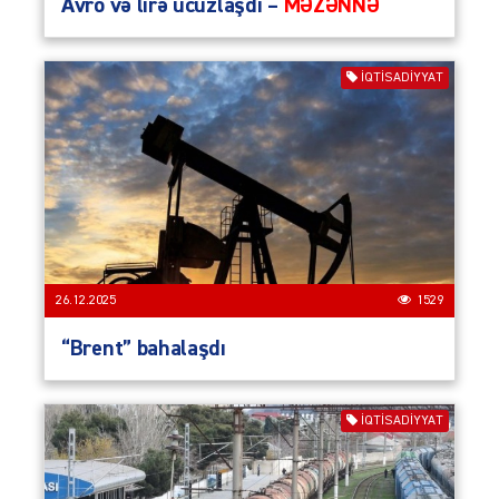
Avro və lirə ucuzlaşdı –
MƏZƏNNƏ
İQTISADIYYAT
26.12.2025
1529
“Brent” bahalaşdı
İQTISADIYYAT