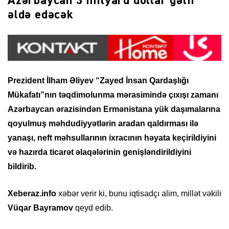
Azərbaycan 3 milyard dollar gəlir
əldə edəcək
Prezident İlham Əliyev “Zayed İnsan Qardaşlığı
Mükafatı”nın təqdimolunma mərasimində çıxışı zamanı
Azərbaycan ərazisindən Ermənistana yük daşımalarına
qoyulmuş məhdudiyyətlərin aradan qaldırması ilə
yanaşı, neft məhsullarının ixracının həyata keçirildiyini
və hazırda ticarət əlaqələrinin genişləndirildiyini
bildirib.
Xeberaz.info
xəbər verir ki, bunu iqtisadçı alim, millət vəkili
Vüqar Bayramov
qeyd edib.