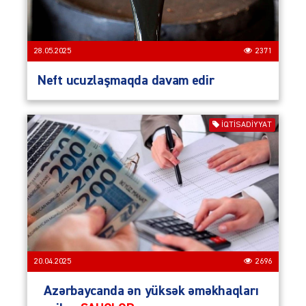
28.05.2025
2371
Neft ucuzlaşmaqda davam edir
İQTISADIYYAT
20.04.2025
2696
Azərbaycanda ən yüksək əməkhaqları