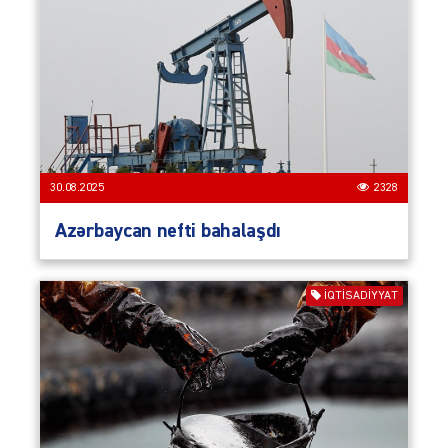
30.08.2025
2328
Azərbaycan nefti bahalaşdı
İQTISADIYYAT