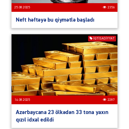
25.08.2025
2356
Neft həftəyə bu qiymətlə başladı
İQTISADIYYAT
14.08.2025
2287
Azərbaycana 23 ölkədən 33 tona yaxın
qızıl idxal edildi