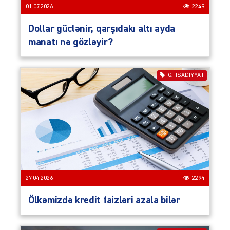
01.07.2026
2249
Dollar güclənir, qarşıdakı altı ayda
manatı nə gözləyir?
İQTISADIYYAT
27.04.2026
2294
Ölkəmizdə kredit faizləri azala bilər