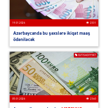
19.01.2026
2331
Azərbaycanda bu şəxslərə ikiqat maaş
ödəniləcək
İQTISADIYYAT
05.01.2026
2340