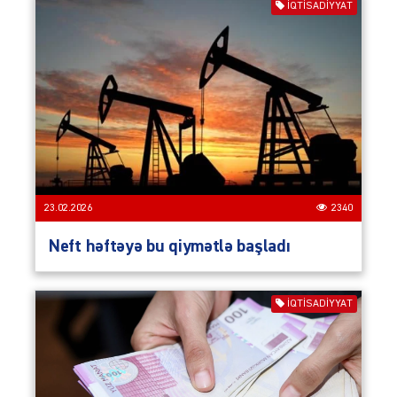
İQTISADIYYAT
23.02.2026
2340
Neft həftəyə bu qiymətlə başladı
İQTISADIYYAT