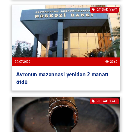
İQTISADIYYAT
24.07.2025
2360
Avronun məzənnəsi yenidən 2 manatı
ötdü
İQTISADIYYAT