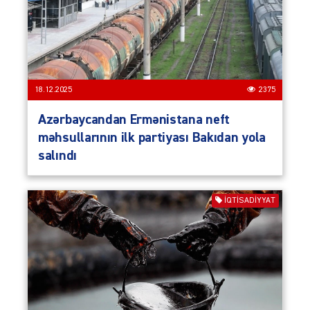
18.12.2025
2375
Azərbaycandan Ermənistana neft
məhsullarının ilk partiyası Bakıdan yola
salındı
İQTISADIYYAT