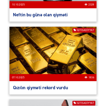
10.10.2025
2328
Neftin bu günə olan qiyməti
İQTISADIYYAT
07.10.2025
1836
Qızılın qiyməti rekord vurdu
İQTISADIYYAT