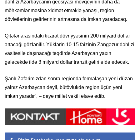
dəhlizi Azərbaycanın geosiyasi mövqeyinin daha da
möhkəmlənməsinə xidmət etməklə yanaşı, region
dövlətlərinin gəlirlərinin artmasına da imkan yaradacaq.
Qitələr arasındakı ticarət dövriyyəsinin 200 milyard dollar
artacağı gözlənilir. Yüklərin 10-15 faizinin Zəngəzur dəhlizi
vasitəsilə daşınacağı təqdirdə Azərbaycan yaxın
gələcəkdə ildə 3 milyard dollar tranzit gəliri əldə edəcək.
Şanlı Zəfərimizdən sonra regionda formalaşan yeni düzən
yalnız Azərbaycan deyil, bütövlükdə region üçün yeni
imkan yaradır”, – deyə millət vəkili əlavə edib.