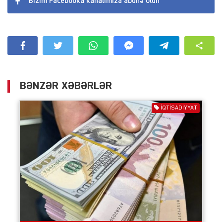
Bizim Facebooka kanalımıza abunə olun
BƏNZƏR XƏBƏRLƏR
İQTISADIYYAT