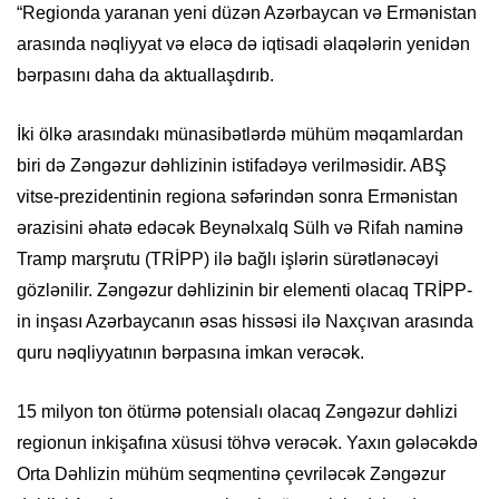
“Regionda yaranan yeni düzən Azərbaycan və Ermənistan
arasında nəqliyyat və eləcə də iqtisadi əlaqələrin yenidən
bərpasını daha da aktuallaşdırıb.
İki ölkə arasındakı münasibətlərdə mühüm məqamlardan
biri də Zəngəzur dəhlizinin istifadəyə verilməsidir. ABŞ
vitse-prezidentinin regiona səfərindən sonra Ermənistan
ərazisini əhatə edəcək Beynəlxalq Sülh və Rifah naminə
Tramp marşrutu (TRİPP) ilə bağlı işlərin sürətlənəcəyi
gözlənilir. Zəngəzur dəhlizinin bir elementi olacaq TRİPP-
in inşası Azərbaycanın əsas hissəsi ilə Naxçıvan arasında
quru nəqliyyatının bərpasına imkan verəcək.
15 milyon ton ötürmə potensialı olacaq Zəngəzur dəhlizi
regionun inkişafına xüsusi töhvə verəcək. Yaxın gələcəkdə
Orta Dəhlizin mühüm seqmentinə çevriləcək Zəngəzur