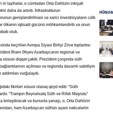
 iri layihələr, o cümlədən Orta Dəhlizin inkişafı
HADIS
ni daha da artırıb. İnfrastrukturun
HÜQUQ
orunun genişləndirilməsi və xarici investisiyaların cəlb
lər ölkənin iqtisadi gücünü möhkəmləndirib və onun
əbəb olub.
DÜNYA
xində keçirilən Avropa Siyasi Birliyi Zirvə toplantısı
zident İlham Əliyev Azərbaycanın regional və
xüsusi diqqət çəkib. Prezident çıxışında sülh
 bağlantılarının açılması və regionda davamlı sabitliyin
HADIS
n addımları vurğulayıb.
akı fikirləri xüsusi olaraq qeyd edib: “Sülh
lardır. “Trampın Beynəlxalq Sülh və Rifah Maşrutu”
KRIMIN
 birləşdirəcək və bununla yanaşı, o, Orta Dəhlizin
ənistan, həm Azərbaycan sülhün əyani nəticələrini