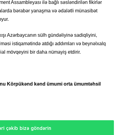
ent Assambleyası ilə bağlı səsləndirilən fikirlər
alarda bərabər yanaşma və ədalətli münasibət
SIYAS
oyur.
şı Azərbaycanın sülh gündəliyinə sadiqliyini,
lməsi istiqamətində atdığı addımları və beynəlxalq
pial mövqeyini bir daha nümayiş etdirir.
DÜNYA
onu Körpükənd kənd ümumi orta ümumtəhsil
ŞOU-B
ri çəkib bizə göndərin