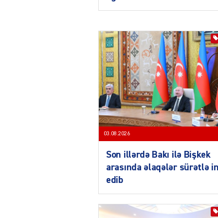
03.08.2026
Son illərdə Bakı ilə Bişkek
arasında əlaqələr sürətlə i
edib