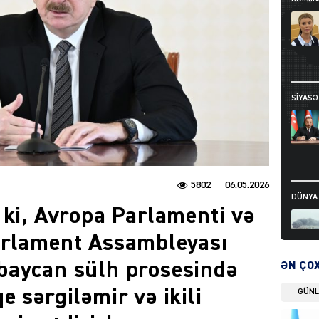
SIYAS
5802
06.05.2026
DÜNYA
 ki, Avropa Parlamenti və
arlament Assambleyası
baycan sülh prosesində
ƏN ÇO
DÜNYA
 sərgiləmir və ikili
GÜN