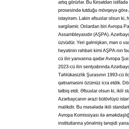
artıq görürlər. Bu fürsətdən istif
prosesində tutduğu mövqeyə görə 
istəyirəm. Lakin əfsuslar olsun ki,
sərgiləmir. Onlardan biri Avropa P
Assambleyasıdır (AŞPA). Azərbayc
üzvüdür. Yeri gəlmişkən, mən o v
heyətinin rəhbəri kimi AŞPA-nın f
cü ilin yanvarına qədər Avropa Şu
2023-cü ilin sentyabrında Azərba
Təhlükəsizlik Şurasının 1993-cü ild
qətnaməsini özümüz icra etdik. D
tətbiq etdi. Əfsuslar olsun ki, ikili
Azərbaycanın ərazi bütövlüyü istən
malikdir. Bu məsələdə ikili standart
Avropa Komissiyası ilə əməkdaşlığ
institutlarına yönəlmiş tənqidi ya