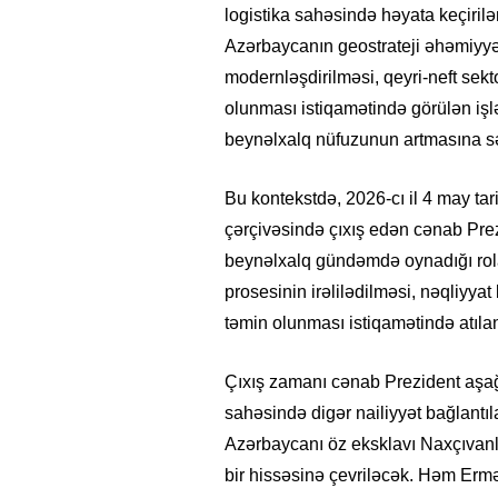
logistika sahəsində həyata keçirilən
Azərbaycanın geostrateji əhəmiyyəti
modernləşdirilməsi, qeyri-neft sekt
olunması istiqamətində görülən iş
beynəlxalq nüfuzunun artmasına s
Bu kontekstdə, 2026-cı il 4 may tari
çərçivəsində çıxış edən cənab Pre
beynəlxalq gündəmdə oynadığı rola 
prosesinin irəlilədilməsi, nəqliyyat
təmin olunması istiqamətində atıla
Çıxış zamanı cənab Prezident aşağıd
sahəsində digər nailiyyət bağlantı
Azərbaycanı öz eksklavı Naxçıvanla
bir hissəsinə çevriləcək. Həm Erm