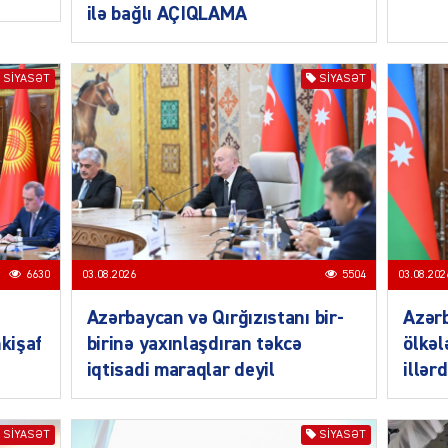
ilə bağlı AÇIQLAMA
SIYASƏT
SIYASƏT
SIYAS
DÜNYA
6630
03.08.2026
5504
03.08.202
Azərbaycan və Qırğızıstanı bir-
Azər
nkişaf
birinə yaxınlaşdıran təkcə
ölkəl
CƏMIY
iqtisadi maraqlar deyil
illər
SIYASƏT
SIYASƏT