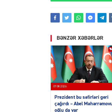
BƏNZƏR XƏBƏRLƏR
07.08.2026
Prezident bu səfirləri geri
çağırdı – Abel Məhərrəmov
oğlu da var