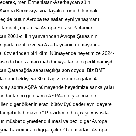
adə edərək, mən Ermənistan-Azərbaycan sülh
Avropa Komissiyasına təşəkkürümü bildirmək
 heç də bütün Avropa təsisatları eyni yanaşmanı
SOSIAL
arlamenti, digəri isə Avropa Şurası Parlament
an 2001-ci ilin yanvarından Avropa Şurasının
axt parlament üzvü və Azərbaycanın nümayəndə
əal üzvlərindən biri idim. Nümayəndə heyətimizə 2024-
rasında heç zaman məhdudiyyətlər tətbiq edilməmişdi.
KRIMIN
ycan Qarabağda separatçılığa son qoydu. Biz BMT
ə qəbul etdiyi və 30 il kağız üzərində qalan 4
örd ay sonra AŞPA nümayəndə heyətimizə sanksiyalar
 standartlar bu gün sanki AŞPA-nın iş təlimatıdır.
ilən digər ölkənin ərazi bütövlüyü qədər eyni dəyərə
CƏMIY
lar qəbuledilməzdir.” Prezidentin bu çıxışı, xüsusilə
ın müsbət qiymətləndirilməsi və bəzi digər Avropa
naşma baxımından diqqət çəkir. O cümlədən, Avropa