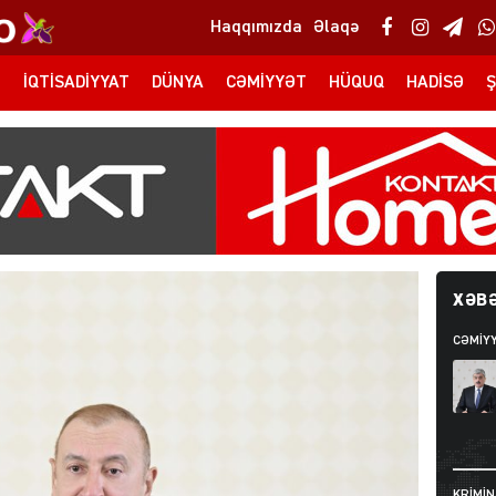
Haqqımızda
Əlaqə
T
İQTISADIYYAT
DÜNYA
CƏMIYYƏT
HÜQUQ
HADISƏ
Ş
XƏBƏ
CƏMIY
KRIMIN