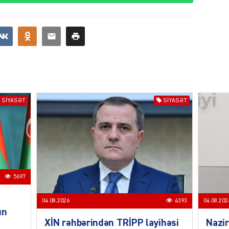
CƏMIY
CƏMIY
SIYASƏT
SIYASƏT
CƏMIY
5697
04.08.2026
4393
04.08.202
un
MANŞE
XİN rəhbərindən TRİPP layihəsi
Nazir