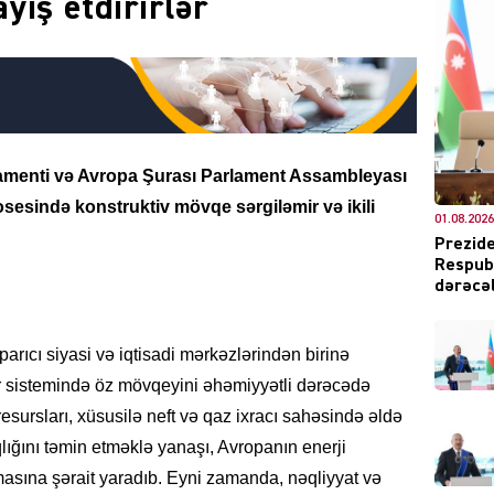
yiş etdirirlər
CƏMIY
lamenti və Avropa Şurası Parlament Assambleyası
sesində konstruktiv mövqe sərgiləmir
və ikili
01.08.2026
XARİCİ
Prezide
Respubl
dərəcəl
arıcı siyasi və iqtisadi mərkəzlərindən birinə
KRIMIN
r sistemində öz mövqeyini əhəmiyyətli dərəcədə
resursları, xüsusilə neft və qaz ixracı sahəsində əldə
qlığını təmin etməklə yanaşı, Avropanın enerji
asına şərait yaradıb. Eyni zamanda, nəqliyyat və