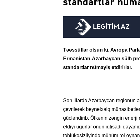
standartlar nüma
Təəssüflər olsun ki, Avropa Par
Ermənistan-Azərbaycan sülh pro
standartlar nümayiş etdirirlər.
Son illərdə Azərbaycan regionun ap
çevrilərək beynəlxalq münasibətlə
gücləndirib. Ölkənin zəngin enerji 
etdiyi uğurlar onun iqtisadi dayanı
təhlükəsizliyində mühüm rol oynam