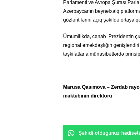
Parlamenti və Avropa Şurası Parlam
Azərbaycanın beynəlxalq platform
gözləntilərini açıq şəkildə ortaya q
Ümumilikdə, cənab Prezidentin çıxı
regional əməkdaşlığın genişləndiri
təşkilatlarla münasibətlərdə prinsi
Marusa Qasımova – Zərdab ray
məktəbinin direktoru
Şahidi olduğunuz hadisələ