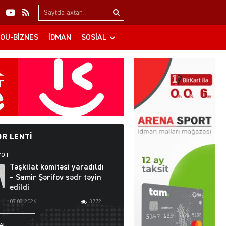
Search…
OU-BIZNES
İDMAN
SOSIAL
R LENTI
YƏT
Təşkilat komitəsi yaradıldı
– Samir Şərifov sədr təyin
edildi
07.08.2026
3772
AL