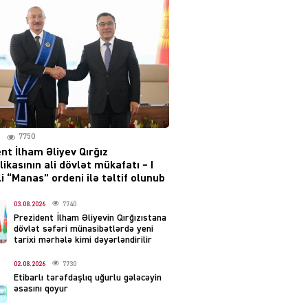
irəliləyiş var – Tramp
07.08.2026
5486
YƏT
Prezident 2 fərman
imzaladı
07.08.2026
5475
7750
 SİYASƏT
nt İlham Əliyev Qırğız
Tehran və İrəvandan
ikasının ali dövlət mükafatı – I
“Tramp yolu”na HƏMLƏ –
i “Manas” ordeni ilə təltif olunub
REAKSİYA
07.08.2026
03.08.2026
7740
5477
Prezident İlham Əliyevin Qırğızıstana
dövlət səfəri münasibətlərdə yeni
AL
tarixi mərhələ kimi dəyərləndirilir
Tərtərdəki hadisənin sirri
02.08.2026
7730
açıldı – Ər-arvadı yandırıb
Etibarlı tərəfdaşlıq uğurlu gələcəyin
evdəki pulu oğurlayıbmış
əsasını qoyur
07.08.2026
4386