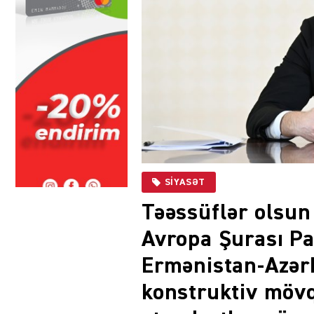
SIYASƏT
Təəssüflər olsun
Avropa Şurası P
Ermənistan-Azər
konstruktiv mövqe