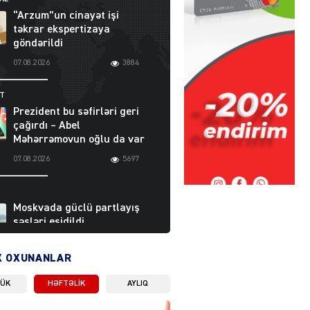
“Arzum”un cinayət işi
təkrar ekspertizaya
göndərildi
07.08.2026
3884
ƏT
Prezident bu səfirləri geri
çağırdı – Abel
Məhərrəmovun oğlu da var
07.08.2026
5697
Moskvada güclü partlayış
səsləri eşidildi
07.08.2026
5474
X OXUNANLAR
LÜK
HƏFTƏLIK
AYLIQ
Rusiya-Ukrayna
münaqişəsinin həllində