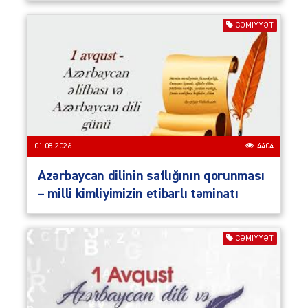
CƏMIYYƏT
01.08.2026
4404
Azərbaycan dilinin saflığının qorunması
– milli kimliyimizin etibarlı təminatı
CƏMIYYƏT