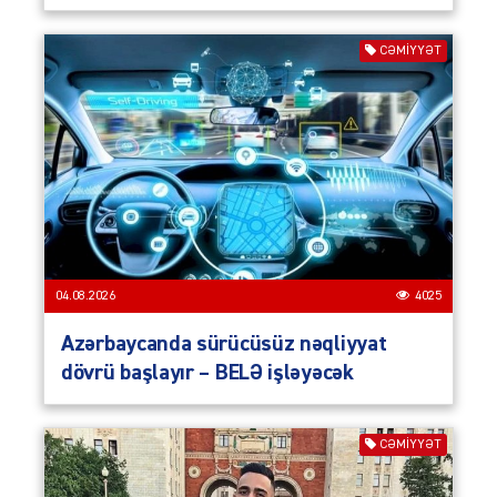
CƏMIYYƏT
04.08.2026
4025
Azərbaycanda sürücüsüz nəqliyyat
dövrü başlayır – BELƏ işləyəcək
CƏMIYYƏT