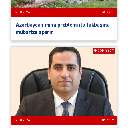
04.08.2026
4911
Azərbaycan mina problemi ilə təkbaşına
mübarizə aparır
CƏMIYYƏT
04.08.2026
4409