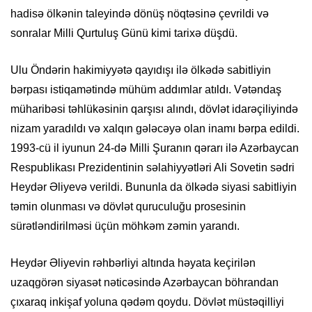
hadisə ölkənin taleyində dönüş nöqtəsinə çevrildi və
sonralar Milli Qurtuluş Günü kimi tarixə düşdü.
Ulu Öndərin hakimiyyətə qayıdışı ilə ölkədə sabitliyin
bərpası istiqamətində mühüm addımlar atıldı. Vətəndaş
müharibəsi təhlükəsinin qarşısı alındı, dövlət idarəçiliyində
nizam yaradıldı və xalqın gələcəyə olan inamı bərpa edildi.
1993-cü il iyunun 24-də Milli Şuranın qərarı ilə Azərbaycan
Respublikası Prezidentinin səlahiyyətləri Ali Sovetin sədri
Heydər Əliyevə verildi. Bununla da ölkədə siyasi sabitliyin
təmin olunması və dövlət quruculuğu prosesinin
sürətləndirilməsi üçün möhkəm zəmin yarandı.
Heydər Əliyevin rəhbərliyi altında həyata keçirilən
uzaqgörən siyasət nəticəsində Azərbaycan böhrandan
çıxaraq inkişaf yoluna qədəm qoydu. Dövlət müstəqilliyi