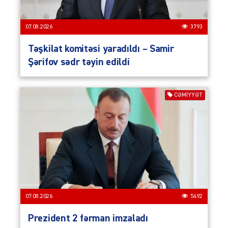
07.08.2026
3793
Təşkilat komitəsi yaradıldı – Samir
Şərifov sədr təyin edildi
CƏMIYYƏT
07.08.2026
5492
Prezident 2 fərman imzaladı