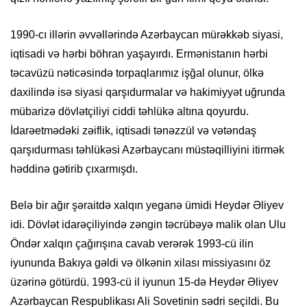
1990-cı illərin əvvəllərində Azərbaycan mürəkkəb siyasi,
iqtisadi və hərbi böhran yaşayırdı. Ermənistanın hərbi
təcavüzü nəticəsində torpaqlarımız işğal olunur, ölkə
daxilində isə siyasi qarşıdurmalar və hakimiyyət uğrunda
mübarizə dövlətçiliyi ciddi təhlükə altına qoyurdu.
İdarəetmədəki zəiflik, iqtisadi tənəzzül və vətəndaş
qarşıdurması təhlükəsi Azərbaycanı müstəqilliyini itirmək
həddinə gətirib çıxarmışdı.
Belə bir ağır şəraitdə xalqın yeganə ümidi Heydər Əliyev
idi. Dövlət idarəçiliyində zəngin təcrübəyə malik olan Ulu
Öndər xalqın çağırışına cavab verərək 1993-cü ilin
iyununda Bakıya gəldi və ölkənin xilası missiyasını öz
üzərinə götürdü. 1993-cü il iyunun 15-də Heydər Əliyev
Azərbaycan Respublikası Ali Sovetinin sədri seçildi. Bu