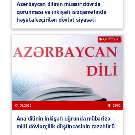
Azərbaycan dilinin müasir dövrdə
qorunması və inkişafı istiqamətində
həyata keçirilən dövlət siyasəti
CƏMIYYƏT
01.08.2026
3280
Ana dilinin inkişafı uğrunda mübarizə –
milli dövlətçilik düşüncəsinin təzahürü