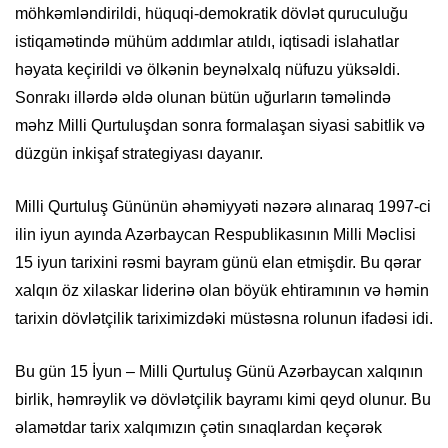
möhkəmləndirildi, hüquqi-demokratik dövlət quruculuğu
istiqamətində mühüm addımlar atıldı, iqtisadi islahatlar
həyata keçirildi və ölkənin beynəlxalq nüfuzu yüksəldi.
Sonrakı illərdə əldə olunan bütün uğurların təməlində
məhz Milli Qurtuluşdan sonra formalaşan siyasi sabitlik və
düzgün inkişaf strategiyası dayanır.
Milli Qurtuluş Gününün əhəmiyyəti nəzərə alınaraq 1997-ci
ilin iyun ayında Azərbaycan Respublikasının Milli Məclisi
15 iyun tarixini rəsmi bayram günü elan etmişdir. Bu qərar
xalqın öz xilaskar liderinə olan böyük ehtiramının və həmin
tarixin dövlətçilik tariximizdəki müstəsna rolunun ifadəsi idi.
Bu gün 15 İyun – Milli Qurtuluş Günü Azərbaycan xalqının
birlik, həmrəylik və dövlətçilik bayramı kimi qeyd olunur. Bu
əlamətdar tarix xalqımızın çətin sınaqlardan keçərək