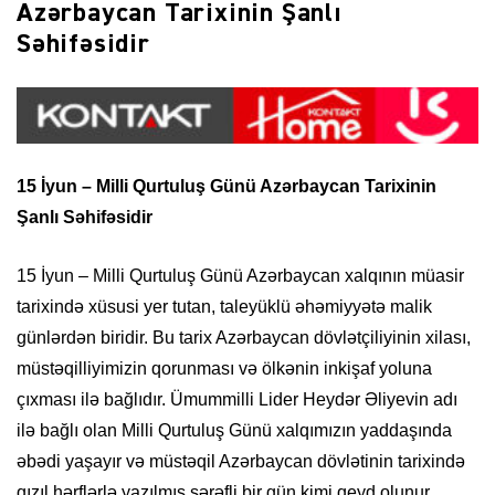
Azərbaycan Tarixinin Şanlı
Səhifəsidir
15 İyun – Milli Qurtuluş Günü Azərbaycan Tarixinin
Şanlı Səhifəsidir
15 İyun – Milli Qurtuluş Günü Azərbaycan xalqının müasir
tarixində xüsusi yer tutan, taleyüklü əhəmiyyətə malik
günlərdən biridir. Bu tarix Azərbaycan dövlətçiliyinin xilası,
müstəqilliyimizin qorunması və ölkənin inkişaf yoluna
çıxması ilə bağlıdır. Ümummilli Lider Heydər Əliyevin adı
ilə bağlı olan Milli Qurtuluş Günü xalqımızın yaddaşında
əbədi yaşayır və müstəqil Azərbaycan dövlətinin tarixində
qızıl hərflərlə yazılmış şərəfli bir gün kimi qeyd olunur.