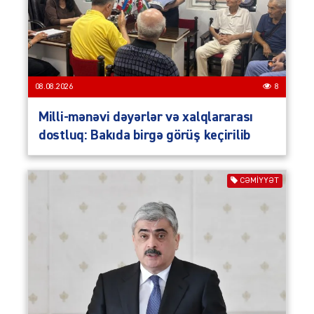
08.08.2026
8
Milli-mənəvi dəyərlər və xalqlararası
dostluq: Bakıda birgə görüş keçirilib
CƏMIYYƏT