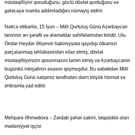
müstəqilliyini qoruduğunu, güclü dövlət qurduğunu və
gələcəyə inamla addımladığını nümayiş etdirir.
Nəticə etibarilə, 15 İyun – Milli Qurtuluş Günü Azərbaycan
tarixinin ən şərəfli və əlamətdar səhifələrindən biridir. Ulu
Öndər Heydər Əliyevin hakimiyyətə qayıdışı ölkəmizi
parçalanmaq təhlükəsindən xilas etmiş, dövlət
müstəqilliyimizin qorunmasını təmin etmiş və Azərbaycanın
bugünkü inkişafının əsasını qoymuşdur. Bu səbəbdən Milli
Qurtuluş Günü xalqımız tərəfindən daim böyük hörmət və
ehtiramla yad edilir.
Mehparə Əhmədova – Zərdab şəhər sakini, təqaüddə olan
mədəniyyət işçisi