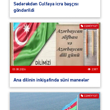
Sədərəkdən Culfaya icra başçısı
göndərildi
CƏMIYYƏT
03.08.2026
2387
Ana dilinin inkişafinda süni maneələr
CƏMIYYƏT