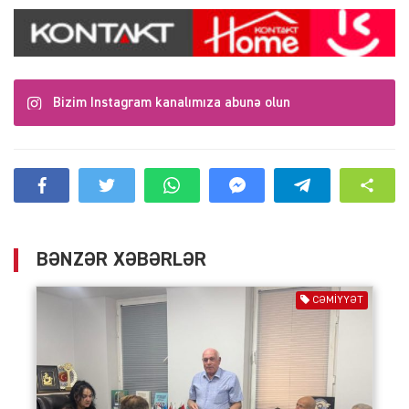
Bizim Instagram kanalımıza abunə olun
BƏNZƏR XƏBƏRLƏR
CƏMIYYƏT