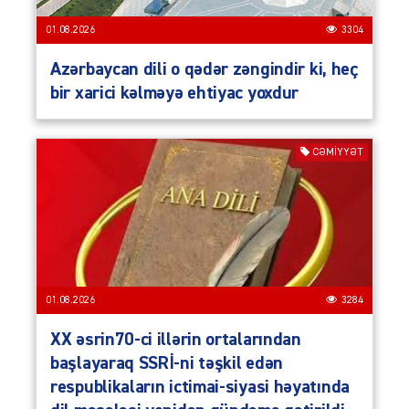
01.08.2026
3304
Azərbaycan dili o qədər zəngindir ki, heç
bir xarici kəlməyə ehtiyac yoxdur
CƏMIYYƏT
01.08.2026
3284
XX əsrin70-ci illərin ortalarından
başlayaraq SSRİ-ni təşkil edən
respublikaların ictimai-siyasi həyatında