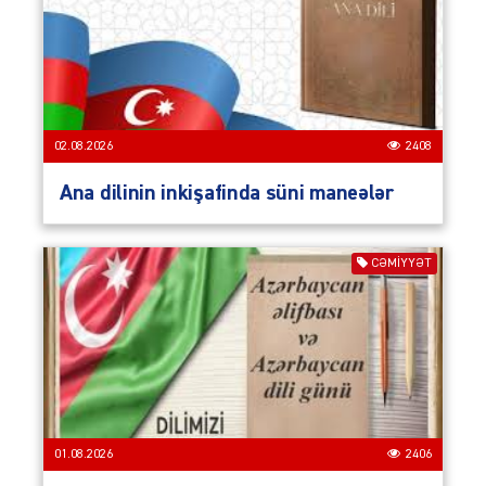
02.08.2026
2408
Ana dilinin inkişafinda süni maneələr
CƏMIYYƏT
01.08.2026
2406