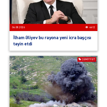
04.08.2026
4412
İlham Əliyev bu rayona yeni icra başçısı
təyin etdi
CƏMIYYƏT