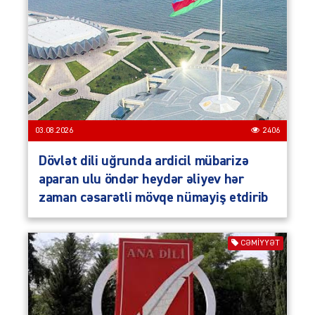
03.08.2026
2406
Dövlət dili uğrunda ardicil mübarizə
aparan ulu öndər heydər əliyev hər
zaman cəsarətli mövqe nümayiş etdirib
CƏMIYYƏT