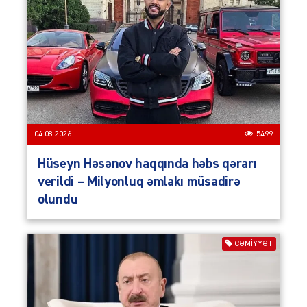
04.08.2026
5499
Hüseyn Həsənov haqqında həbs qərarı
verildi – Milyonluq əmlakı müsadirə
olundu
CƏMIYYƏT