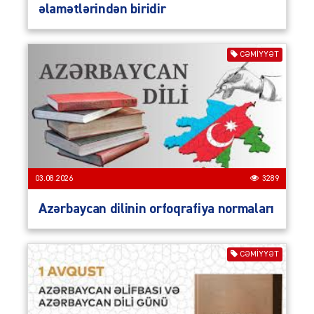
əlamətlərindən biridir
CƏMIYYƏT
03.08.2026
3289
Azərbaycan dilinin orfoqrafiya normaları
CƏMIYYƏT