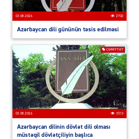
03.08.2026
2702
Azərbaycan dili gününün təsis edilməsi
CƏMIYYƏT
03.08.2026
3513
Azərbaycan dilinin dövlət dili olması
müstəqil dövlətçiliyin başlıca