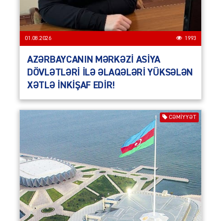
01.08.2026
1993
AZƏRBAYCANIN MƏRKƏZİ ASİYA
DÖVLƏTLƏRİ İLƏ ƏLAQƏLƏRİ YÜKSƏLƏN
XƏTLƏ İNKİŞAF EDİR!
CƏMIYYƏT