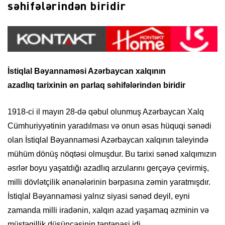
səhifələrindən biridir
İstiqlal Bəyannaməsi Azərbaycan xalqının
azadlıq
tarixinin ən parlaq səhifələrindən biridir
1918-ci il mayın 28-də qəbul olunmuş Azərbaycan Xalq
Cümhuriyyətinin yaradılması və onun əsas hüquqi sənədi
olan İstiqlal Bəyannaməsi Azərbaycan xalqının taleyində
mühüm dönüş nöqtəsi olmuşdur. Bu tarixi sənəd xalqımızın
əsrlər boyu yaşatdığı azadlıq arzularını gerçəyə çevirmiş,
milli dövlətçilik ənənələrinin bərpasına zəmin yaratmışdır.
İstiqlal Bəyannaməsi yalnız siyasi sənəd deyil, eyni
zamanda milli iradənin, xalqın azad yaşamaq əzminin və
müstəqillik düşüncəsinin təntənəsi idi.