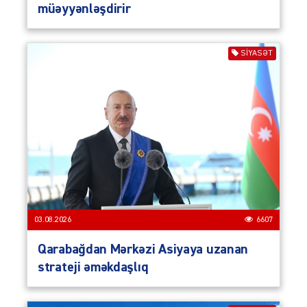
müəyyənləşdirir
SIYASƏT
03.08.2026
6607
Qarabağdan Mərkəzi Asiyaya uzanan
strateji əməkdaşlıq