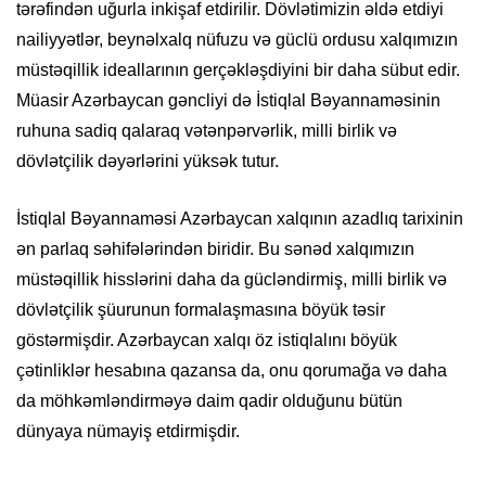
tərəfindən uğurla inkişaf etdirilir. Dövlətimizin əldə etdiyi
nailiyyətlər, beynəlxalq nüfuzu və güclü ordusu xalqımızın
müstəqillik ideallarının gerçəkləşdiyini bir daha sübut edir.
Müasir Azərbaycan gəncliyi də İstiqlal Bəyannaməsinin
ruhuna sadiq qalaraq vətənpərvərlik, milli birlik və
dövlətçilik dəyərlərini yüksək tutur.
İstiqlal Bəyannaməsi Azərbaycan xalqının azadlıq tarixinin
ən parlaq səhifələrindən biridir. Bu sənəd xalqımızın
müstəqillik hisslərini daha da gücləndirmiş, milli birlik və
dövlətçilik şüurunun formalaşmasına böyük təsir
göstərmişdir. Azərbaycan xalqı öz istiqlalını böyük
çətinliklər hesabına qazansa da, onu qorumağa və daha
da möhkəmləndirməyə daim qadir olduğunu bütün
dünyaya nümayiş etdirmişdir.