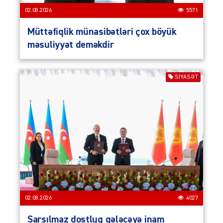
02.08.2026
5571
Müttəfiqlik münasibətləri çox böyük
məsuliyyət deməkdir
SIYASƏT
02.08.2026
4027
Sarsılmaz dostluq gələcəyə inam