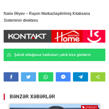
Nailə Əliyev – Rayon Mərkəzləşdirilmiş Kitabxana
Sisteminin direktoru
Şahidi olduğunuz hadisələri çəkib bizə göndərin
BƏNZƏR XƏBƏRLƏR
SIYASƏT