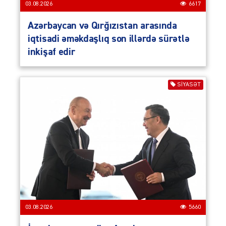
03.08.2026
6617
Azərbaycan və Qırğızıstan arasında
iqtisadi əməkdaşlıq son illərdə sürətlə
inkişaf edir
SIYASƏT
03.08.2026
5660