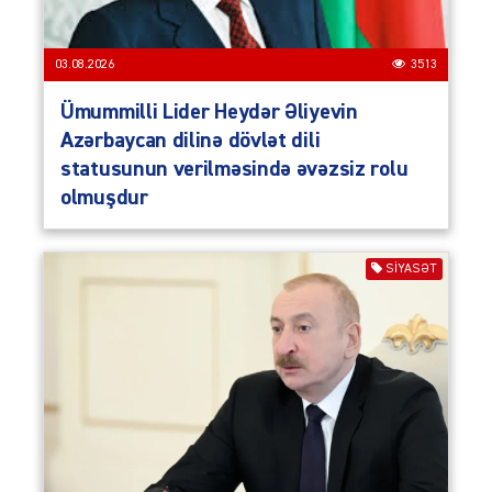
03.08.2026
3513
Ümummilli Lider Heydər Əliyevin
Azərbaycan dilinə dövlət dili
statusunun verilməsində əvəzsiz rolu
olmuşdur
SIYASƏT