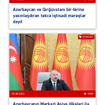
Azərbaycan və Qırğızıstanı bir-birinə
yaxınlaşdıran təkcə iqtisadi maraqlar
deyil
SIYASƏT
03.08.2026
5909
Azərbaycanın Mərkəzi Asiya ölkələri ilə