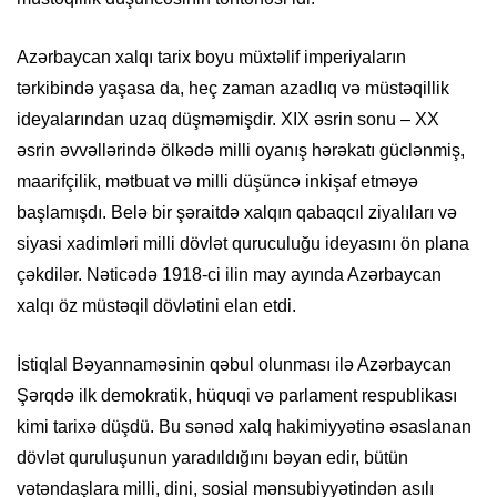
Azərbaycan xalqı tarix boyu müxtəlif imperiyaların
tərkibində yaşasa da, heç zaman azadlıq və müstəqillik
ideyalarından uzaq düşməmişdir. XIX əsrin sonu – XX
əsrin əvvəllərində ölkədə milli oyanış hərəkatı güclənmiş,
maarifçilik, mətbuat və milli düşüncə inkişaf etməyə
başlamışdı. Belə bir şəraitdə xalqın qabaqcıl ziyalıları və
siyasi xadimləri milli dövlət quruculuğu ideyasını ön plana
çəkdilər. Nəticədə 1918-ci ilin may ayında Azərbaycan
xalqı öz müstəqil dövlətini elan etdi.
İstiqlal Bəyannaməsinin qəbul olunması ilə Azərbaycan
Şərqdə ilk demokratik, hüquqi və parlament respublikası
kimi tarixə düşdü. Bu sənəd xalq hakimiyyətinə əsaslanan
dövlət quruluşunun yaradıldığını bəyan edir, bütün
vətəndaşlara milli, dini, sosial mənsubiyyətindən asılı