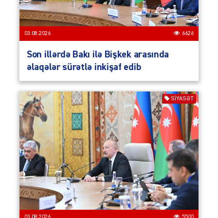
03.08.2026
6626
Son illərdə Bakı ilə Bişkek arasında
əlaqələr sürətlə inkişaf edib
SIYASƏT
03.08.2026
5500