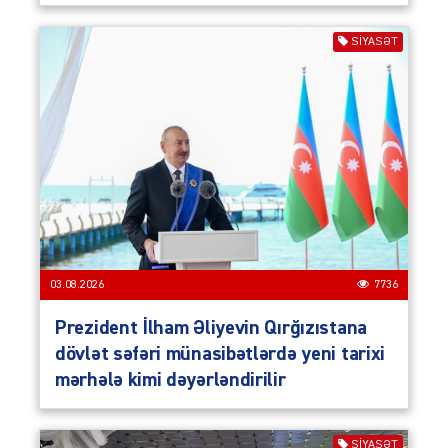
SIYASƏT
03.08.2026
7736
Prezident İlham Əliyevin Qırğızıstana
dövlət səfəri münasibətlərdə yeni tarixi
mərhələ kimi dəyərləndirilir
SIYASƏT