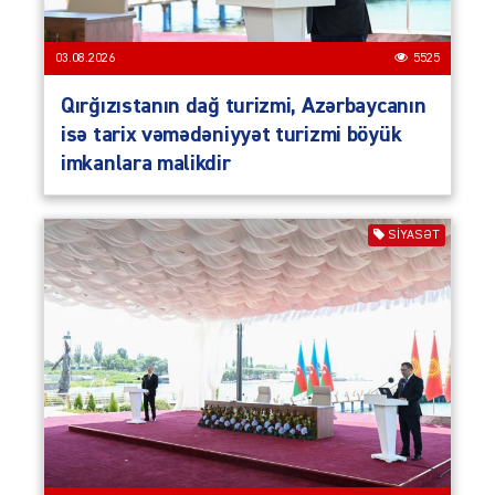
03.08.2026
5525
Qırğızıstanın dağ turizmi, Azərbaycanın
isə tarix vəmədəniyyət turizmi böyük
imkanlara malikdir
SIYASƏT