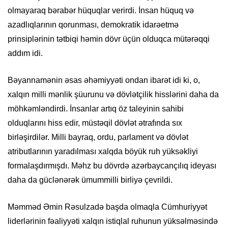
olmayaraq bərabər hüquqlar verirdi. İnsan hüquq və
azadlıqlarının qorunması, demokratik idarəetmə
prinsiplərinin tətbiqi həmin dövr üçün olduqca mütərəqqi
addım idi.
Bəyannamənin əsas əhəmiyyəti ondan ibarət idi ki, o,
xalqın milli mənlik şüurunu və dövlətçilik hisslərini daha da
möhkəmləndirdi. İnsanlar artıq öz taleyinin sahibi
olduqlarını hiss edir, müstəqil dövlət ətrafında sıx
birləşirdilər. Milli bayraq, ordu, parlament və dövlət
atributlarının yaradılması xalqda böyük ruh yüksəkliyi
formalaşdırmışdı. Məhz bu dövrdə azərbaycançılıq ideyası
daha da güclənərək ümummilli birliyə çevrildi.
Məmməd Əmin Rəsulzadə başda olmaqla Cümhuriyyət
liderlərinin fəaliyyəti xalqın istiqlal ruhunun yüksəlməsində