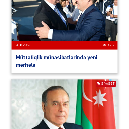
03.08.2026
4912
Müttəfiqlik münasibətlərində yeni
mərhələ
SIYASƏT