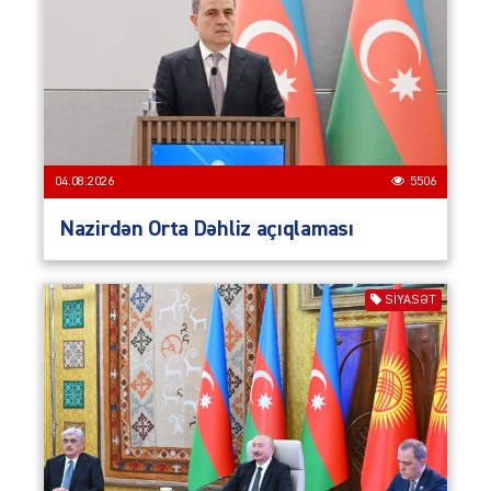
04.08.2026
5506
Nazirdən Orta Dəhliz açıqlaması
SIYASƏT