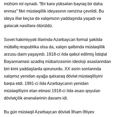
mühüm rol oynadı. “Bir kərə yüksələn bayraq bir daha
enməz” fikri müstəqillik ideyasının rəmzinə çevrildi. Bu
ideya illər keçsə də xalqımızın yaddaşında yaşadı və
gələcək nəsillərə ötürüldü.
Sovet hakimiyyəti illərində Azərbaycan formal şəkildə
müttəfiq respublika olsa da, xalqın qəlbində müstəqillik
arzusu daim yaşayırdı. 1918-ci ildə qəbul edilmiş İstiqlal
Bəyannaməsi azadlıq mübarizəsinin ideoloji əsaslarından
biri kimi yaddaşlarda qorunurdu. XX əsrin sonlarında
xalqımız yenidən ayağa qalxaraq dövlət müstəqilliyini
bərpa etdi. 1991-ci ildə Azərbaycanın yenidən
müstəqilliyini elan etməsi 1918-ci ildə əsası qoyulan
dövlətçilik ənənələrinin davamı idi.
Bu gün müstəqil Azərbaycan dövləti İlham Əliyev