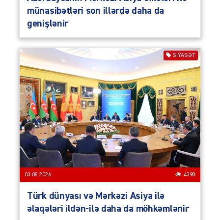
münasibətləri son illərdə daha da
genişlənir
SIYASƏT
03.08.2026
4398
Türk dünyası və Mərkəzi Asiya ilə
əlaqələri ildən-ilə daha da möhkəmlənir