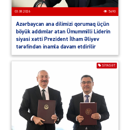
03.08.2026
5490
Azərbaycan ana dilimizi qorumaq üçün
böyük addımlar atan Ümummilli Liderin
siyasi xətti Prezident İlham Əliyev
tərəfindən inamla davam etdirilir
SIYASƏT