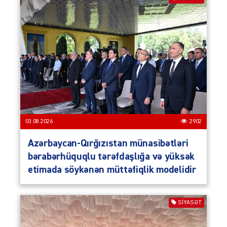
03.08.2026
2902
Azərbaycan-Qırğızıstan münasibətləri
bərabərhüquqlu tərəfdaşlığa və yüksək
etimada söykənən müttəfiqlik modelidir
SIYASƏT