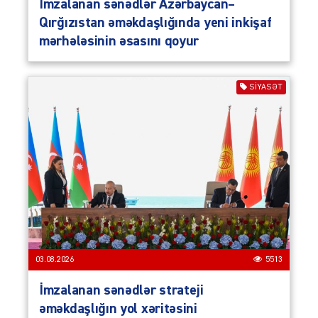
İmzalanan sənədlər Azərbaycan–
Qırğızıstan əməkdaşlığında yeni inkişaf
mərhələsinin əsasını qoyur
SIYASƏT
03.08.2026
5513
İmzalanan sənədlər strateji
əməkdaşlığın yol xəritəsini