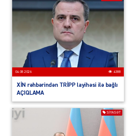
04.08.2026
4388
XİN rəhbərindən TRİPP layihəsi ilə bağlı
AÇIQLAMA
SIYASƏT