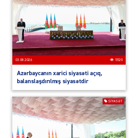
03.08.2026
5520
Azərbaycanın xarici siyasəti açıq,
balanslaşdırılmış siyasətdir
SIYASƏT