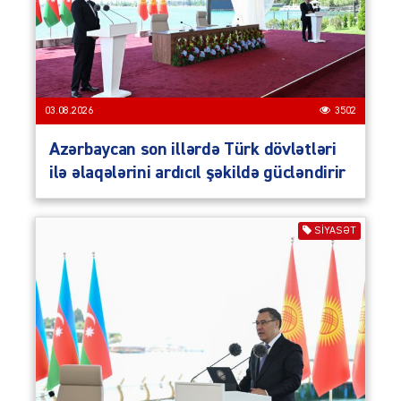
03.08.2026
3502
Azərbaycan son illərdə Türk dövlətləri
ilə əlaqələrini ardıcıl şəkildə gücləndirir
SIYASƏT