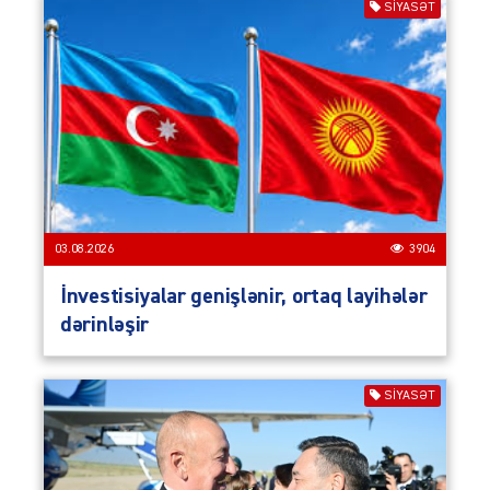
SIYASƏT
03.08.2026
3904
İnvestisiyalar genişlənir, ortaq layihələr
dərinləşir
SIYASƏT