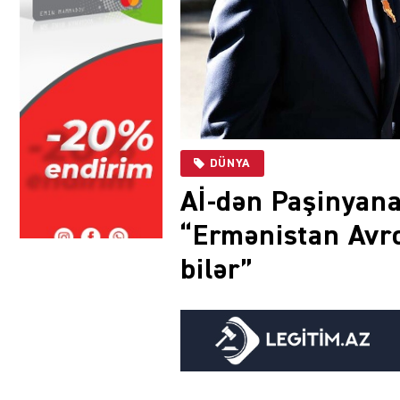
DÜNYA
Aİ-dən Paşinyana
“Ermənistan Avro
bilər”