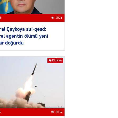
04.08.2026
4021
ƏT
6
5504
XİN rəhbərindən TRİPP
layihəsi ilə bağlı AÇIQLAMA
al Çaykoya sui-qəsd:
04.08.2026
4394
al agentin ölümü yeni
lar doğurdu
Müharibə Rusiyanın belini
bükür
DÜNYA
04.08.2026
4010
IZNES
Ekranlardan uzaq qalan
məşhur aktrisanın yeni
qazanc mənbəyi ortaya
çıxdı
04.08.2026
2176
6
3804