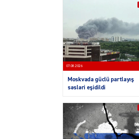
07.08.2026
Moskvada güclü partlayış
səsləri eşidildi