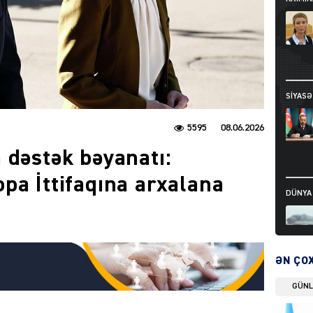
SIYAS
5595
08.06.2026
 dəstək bəyanatı:
pa İttifaqına arxalana
DÜNYA
ƏN ÇO
DÜNYA
GÜN