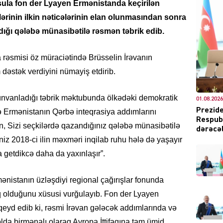
ula fon der Lyayen Ermənistanda keçirilən
rinin ilkin nəticələrinin elan olunmasından sonra
ığı qələbə münasibətilə rəsmən təbrik edib.
CƏMIY
a rəsmisi öz müraciətində Brüsselin İrəvanın
 dəstək verdiyini nümayiş etdirib.
nvanladığı təbrik məktubunda ölkədəki demokratik
01.08.2026
XARİCİ
Prezide
ə Ermənistanın Qərbə inteqrasiya addımlarını
Respubl
an, Sizi seçkilərdə qazandığınız qələbə münasibətilə
dərəcəl
iniz 2018-ci ilin məxməri inqilab ruhu hələ də yaşayır
 getdikcə daha da yaxınlaşır”.
KRIMIN
nistanın üzləşdiyi regional çağırışlar fonunda
diq olduğunu xüsusi vurğulayıb. Fon der Lyayen
qeyd edib ki, rəsmi İrəvan gələcək addımlarında və
da birmənalı olaraq Avropa İttifaqına tam ümid