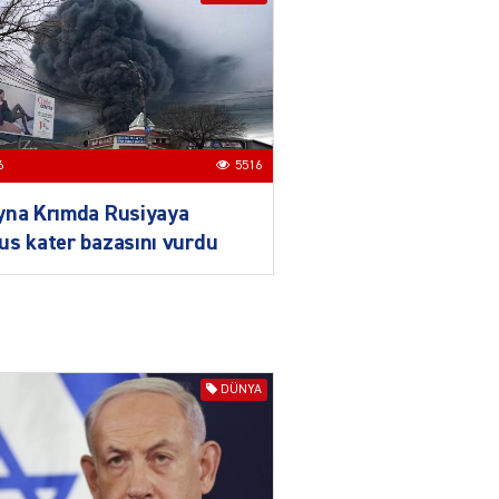
Məcəlləsində dəyişikliyi
TƏSDİQLƏDİ
04.08.2026
5505
ƏT
Nazirdən Orta Dəhliz
6
5516
açıqlaması
04.08.2026
5511
yna Krımda Rusiyaya
s kater bazasını vurdu
Ermənistanın taleyi BU
TARİXDƏ həll olunacaq
04.08.2026
5497
YƏT
DÜNYA
Sədərəkdən Culfaya icra
başçısı göndərildi
04.08.2026
4404