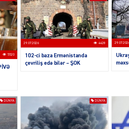
SIYAS
29.07.202
29.07.2026
4428
Ukra
102-ci baza Ermənistanda
5520
məxsu
çevriliş edə bilər – ŞOK
PİVƏ
DÜNYA
CƏMIY
DÜNYA
DÜNYA