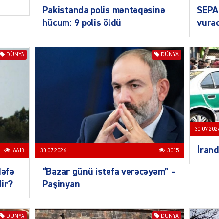
CƏMIY
Pakistanda polis məntəqəsinə
SEPA
hücum: 9 polis öldü
vurac
DÜNYA
DÜNYA
CƏMIY
30.07.202
CƏMIY
İrand
6618
30.07.2026
3015
dəfə
“Bazar günü istefa verəcəyəm” –
dir?
Paşinyan
MANŞE
DÜNYA
DÜNYA