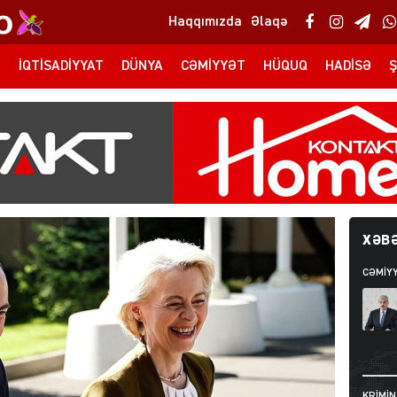
Haqqımızda
Əlaqə
T
İQTISADIYYAT
DÜNYA
CƏMIYYƏT
HÜQUQ
HADISƏ
Ş
XƏBƏ
CƏMIY
KRIMIN