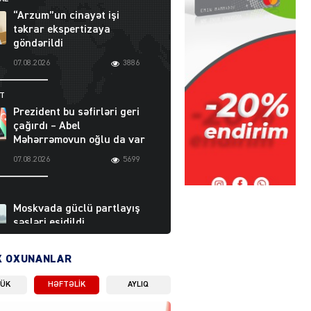
“Arzum”un cinayət işi
təkrar ekspertizaya
göndərildi
07.08.2026
3886
ƏT
Prezident bu səfirləri geri
çağırdı – Abel
Məhərrəmovun oğlu da var
07.08.2026
5699
Moskvada güclü partlayış
səsləri eşidildi
07.08.2026
5475
X OXUNANLAR
LÜK
HƏFTƏLIK
AYLIQ
Rusiya-Ukrayna
münaqişəsinin həllində