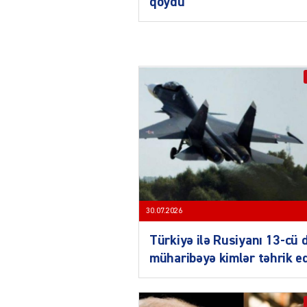
qoydu
30.07.2026
Türkiyə ilə Rusiyanı 13-cü 
müharibəyə kimlər təhrik e