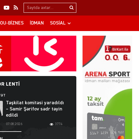
Search…
OU-BIZNES
İDMAN
SOSIAL
R LENTI
YƏT
Təşkilat komitəsi yaradıldı
– Samir Şərifov sədr təyin
edildi
07.08.2026
3774
AL