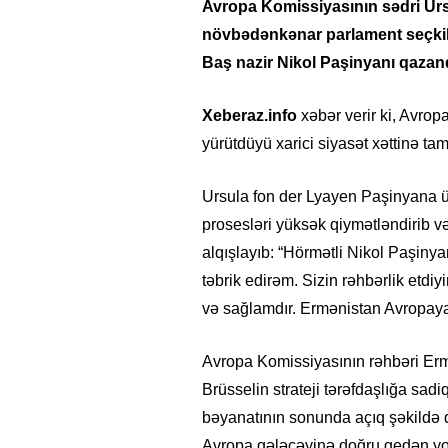
Avropa Komissiyasının sədri Urs
növbədənkənar parlament seçkilə
Baş nazir Nikol Paşinyanı qazand
Xeberaz.info
xəbər verir ki, Avrop
yürütdüyü xarici siyasət xəttinə tam
Ursula fon der Lyayen Paşinyana ü
prosesləri yüksək qiymətləndirib v
alqışlayıb: “Hörmətli Nikol Paşiny
təbrik edirəm. Sizin rəhbərlik etdiy
və sağlamdır. Ermənistan Avropaya
Avropa Komissiyasının rəhbəri Ermə
Brüsselin strateji tərəfdaşlığa sa
bəyanatının sonunda açıq şəkildə 
Avropa gələcəyinə doğru gedən yol