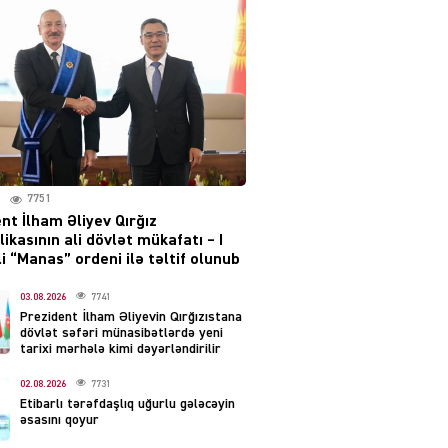
irəliləyiş var – Tramp
07.08.2026
5488
YƏT
Prezident 2 fərman
imzaladı
07.08.2026
5477
7751
 SİYASƏT
nt İlham Əliyev Qırğız
Tehran və İrəvandan
ikasının ali dövlət mükafatı – I
“Tramp yolu”na HƏMLƏ –
i “Manas” ordeni ilə təltif olunub
REAKSİYA
07.08.2026
03.08.2026
7741
5478
Prezident İlham Əliyevin Qırğızıstana
dövlət səfəri münasibətlərdə yeni
AL
tarixi mərhələ kimi dəyərləndirilir
Tərtərdəki hadisənin sirri
02.08.2026
7731
açıldı – Ər-arvadı yandırıb
Etibarlı tərəfdaşlıq uğurlu gələcəyin
evdəki pulu oğurlayıbmış
əsasını qoyur
07.08.2026
4387