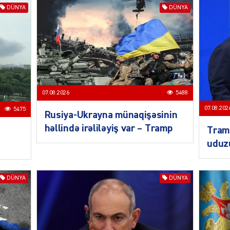
DÜNYA
DÜNYA
SOSIAL
07.08.2026
5488
07.08.202
5475
Rusiya-Ukrayna münaqişəsinin
KRIMIN
həllində irəliləyiş var – Tramp
Tramp
uduz
DÜNYA
DÜNYA
CƏMIY