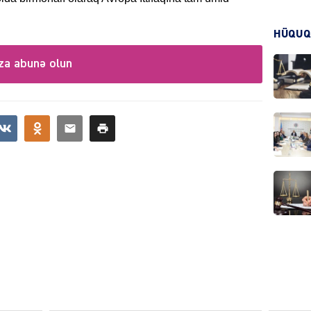
HADIS
HÜQUQ
za abunə olun
DÜNYA
HADIS
KRIMIN