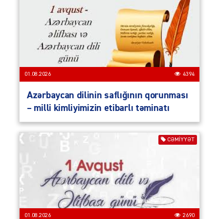
01.08.2026
4394
Azərbaycan dilinin saflığının qorunması
– milli kimliyimizin etibarlı təminatı
CƏMIYYƏT
01.08.2026
2690