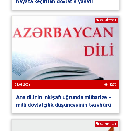
həyata keçirilən dövlət siyasəti
CƏMIYYƏT
01.08.2026
3270
Ana dilinin inkişafı uğrunda mübarizə –
milli dövlətçilik düşüncəsinin təzahürü
CƏMIYYƏT