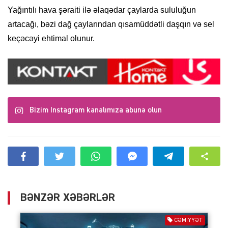
Yağıntılı hava şəraiti ilə əlaqədar çaylarda sululuğun
artacağı, bəzi dağ çaylarından qısamüddətli daşqın və sel
keçəcəyi ehtimal olunur.
Bizim Instagram kanalımıza abunə olun
BƏNZƏR XƏBƏRLƏR
CƏMIYYƏT