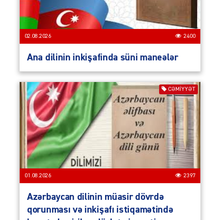
02.08.2026
2400
Ana dilinin inkişafinda süni maneələr
CƏMIYYƏT
01.08.2026
2397
Azərbaycan dilinin müasir dövrdə
qorunması və inkişafı istiqamətində