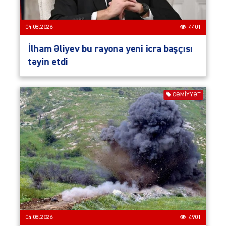
04.08.2026
4401
İlham Əliyev bu rayona yeni icra başçısı
təyin etdi
CƏMIYYƏT
04.08.2026
4901