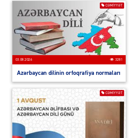
CƏMIYYƏT
03.08.2026
3281
Azərbaycan dilinin orfoqrafiya normaları
CƏMIYYƏT