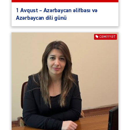
1 Avqust – Azərbaycan əlifbası və
Azərbaycan dili günü
CƏMIYYƏT