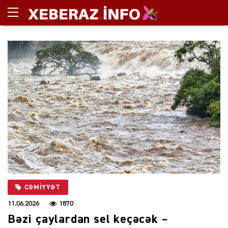
CƏMIYYƏT
11.06.2026
1870
Bəzi çaylardan sel keçəcək –