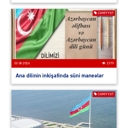
CƏMIYYƏT
03.08.2026
2379
Ana dilinin inkişafinda süni maneələr
CƏMIYYƏT