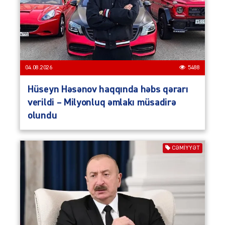
04.08.2026
5488
Hüseyn Həsənov haqqında həbs qərarı
verildi – Milyonluq əmlakı müsadirə
olundu
CƏMIYYƏT