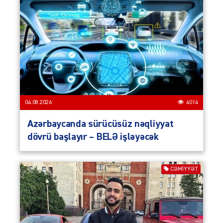
04.08.2026
4014
Azərbaycanda sürücüsüz nəqliyyat
dövrü başlayır – BELƏ işləyəcək
CƏMIYYƏT