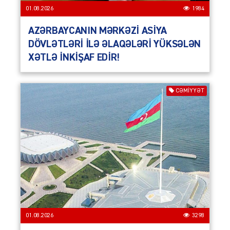
01.08.2026
1984
AZƏRBAYCANIN MƏRKƏZİ ASİYA
DÖVLƏTLƏRİ İLƏ ƏLAQƏLƏRİ YÜKSƏLƏN
XƏTLƏ İNKİŞAF EDİR!
CƏMIYYƏT
01.08.2026
3298