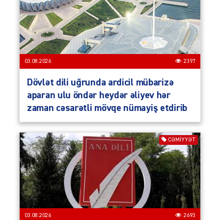
03.08.2026
2397
Dövlət dili uğrunda ardicil mübarizə
aparan ulu öndər heydər əliyev hər
zaman cəsarətli mövqe nümayiş etdirib
CƏMIYYƏT
03.08.2026
2693