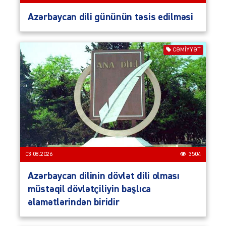
Azərbaycan dili gününün təsis edilməsi
CƏMIYYƏT
03.08.2026
3504
Azərbaycan dilinin dövlət dili olması
müstəqil dövlətçiliyin başlıca
əlamətlərindən biridir