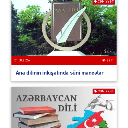
CƏMIYYƏT
01.08.2026
2911
Ana dilinin inkişafında süni maneələr
CƏMIYYƏT