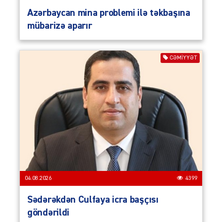
Azərbaycan mina problemi ilə təkbaşına
mübarizə aparır
CƏMIYYƏT
04.08.2026
4399
Sədərəkdən Culfaya icra başçısı
göndərildi