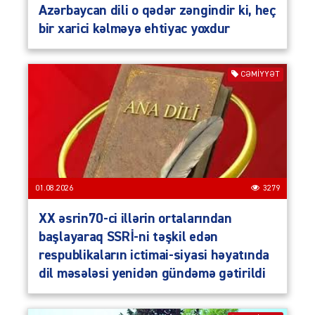
Azərbaycan dili o qədər zəngindir ki, heç
bir xarici kəlməyə ehtiyac yoxdur
CƏMIYYƏT
01.08.2026
3279
XX əsrin70-ci illərin ortalarından
başlayaraq SSRİ-ni təşkil edən
respublikaların ictimai-siyasi həyatında
dil məsələsi yenidən gündəmə gətirildi