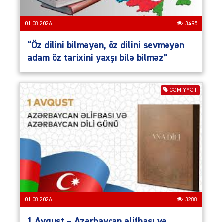
01.08.2026
3495
“Öz dilini bilməyən, öz dilini sevməyən
adam öz tarixini yaxşı bilə bilməz”
CƏMIYYƏT
01.08.2026
3288
1 Avqust – Azərbaycan əlifbası və