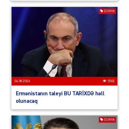
DÜNYA
04.08.2026
5502
Ermənistanın taleyi BU TARİXDƏ həll
olunacaq
DÜNYA