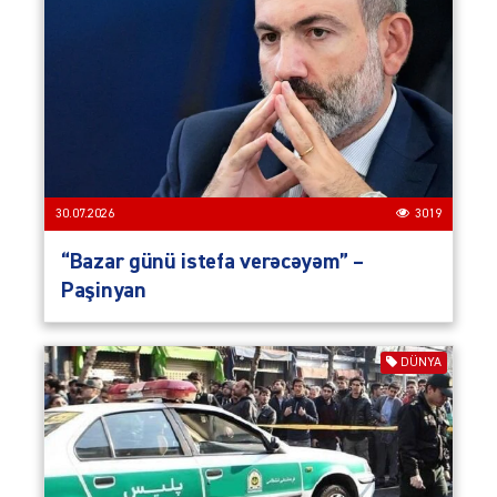
30.07.2026
3019
“Bazar günü istefa verəcəyəm” –
Paşinyan
DÜNYA