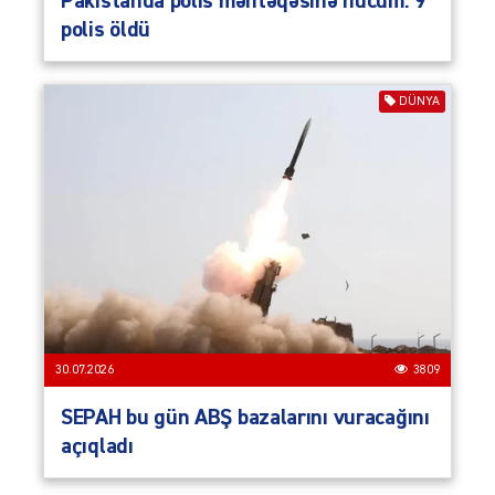
Pakistanda polis məntəqəsinə hücum: 9
polis öldü
DÜNYA
30.07.2026
3809
SEPAH bu gün ABŞ bazalarını vuracağını
açıqladı