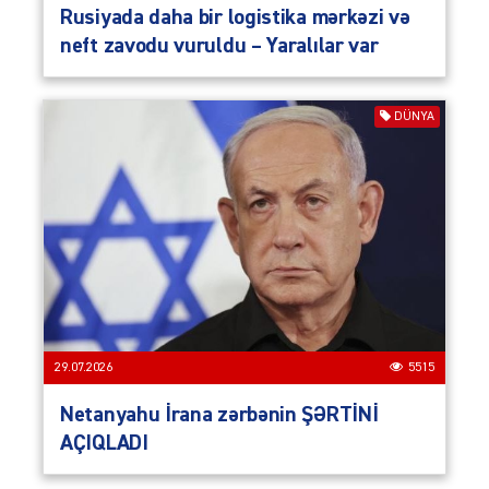
Rusiyada daha bir logistika mərkəzi və
neft zavodu vuruldu – Yaralılar var
DÜNYA
29.07.2026
5515
Netanyahu İrana zərbənin ŞƏRTİNİ
AÇIQLADI