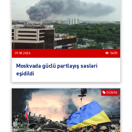
07.08.2026
5495
Moskvada güclü partlayış səsləri
eşidildi
DÜNYA