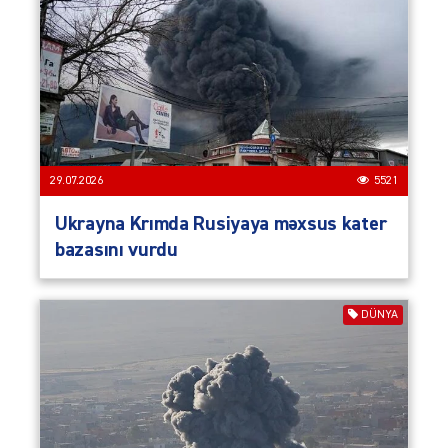
29.07.2026
5521
Ukrayna Krımda Rusiyaya məxsus kater
bazasını vurdu
DÜNYA