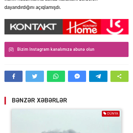
dayandırdığını açıqlamışdı.
Bizim Instagram kanalımıza abunə olun
BƏNZƏR XƏBƏRLƏR
DÜNYA