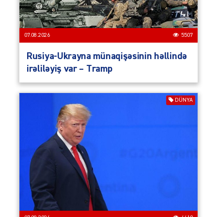
07.08.2026
5507
Rusiya-Ukrayna münaqişəsinin həllində
irəliləyiş var – Tramp
DÜNYA