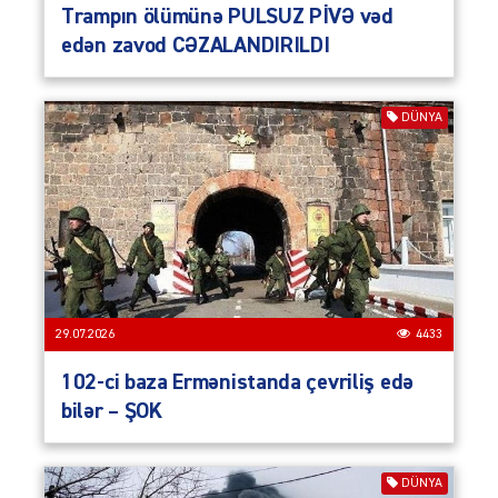
Trampın ölümünə PULSUZ PİVƏ vəd
edən zavod CƏZALANDIRILDI
DÜNYA
29.07.2026
4433
102-ci baza Ermənistanda çevriliş edə
bilər – ŞOK
DÜNYA