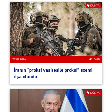
DÜNYA
29.07.2026
6640
İranın “proksi vasitəsilə proksi” sxemi
ifşa olundu
DÜNYA