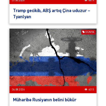
07.08.2026
4419
Tramp gecikib, ABŞ artıq Çinə uduzur –
Tyanlyan
DÜNYA
04.08.2026
4013
Müharibə Rusiyanın belini bükür