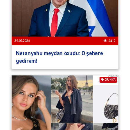
29.07.2026
4412
Netanyahu meydan oxudu: O şəhərə
gedirəm!
DÜNYA