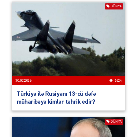
DÜNYA
30.07.2026
6624
Türkiyə ilə Rusiyanı 13-cü dəfə
müharibəyə kimlər təhrik edir?
DÜNYA