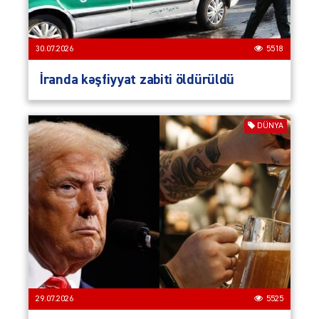
30.07.2026
5518
İranda kəşfiyyat zabiti öldürüldü
DÜNYA
29.07.2026
5525