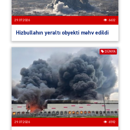
29.07.2026
6632
Hizbullahın yeraltı obyekti məhv edildi
DÜNYA
29.07.2026
6592