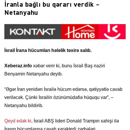
İranla bağlı bu qərarı verdik –
Netanyahu
İsrail İrana hücumları hələlik təxirə salıb.
Xeberaz.info
xəbər verir ki, bunu İsrail Baş naziri
Benyamin Netanyahu deyib.
“Əgər İran yenidən İsrailə hücum edərsə, qətiyyətlə cavab
veriləcək. Çünki İsrailin özünümüdafiə hüququ var”, –
Netanyahu bildirib.
Qeyd edək ki,
İsrail ABŞ lideri Donald Trampın xahişi ilə
İranın hücumlarına cavab xarakterli zərbələri