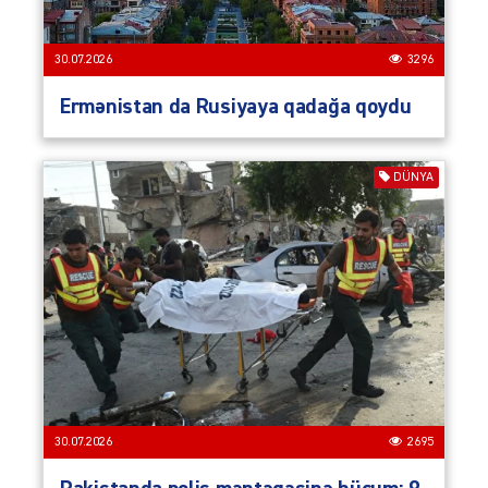
30.07.2026
3296
Ermənistan da Rusiyaya qadağa qoydu
DÜNYA
30.07.2026
2695