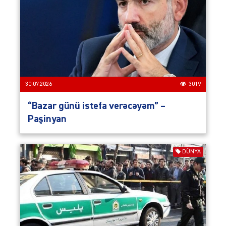
30.07.2026
3019
“Bazar günü istefa verəcəyəm” –
Paşinyan
DÜNYA