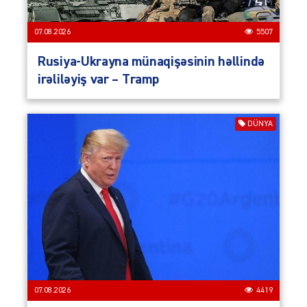
07.08.2026
5507
Rusiya-Ukrayna münaqişəsinin həllində
irəliləyiş var – Tramp
DÜNYA
07.08.2026
4419