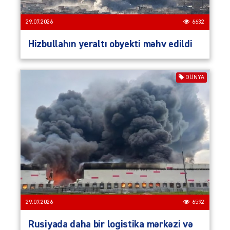
29.07.2026
6632
Hizbullahın yeraltı obyekti məhv edildi
DÜNYA
29.07.2026
6592
Rusiyada daha bir logistika mərkəzi və