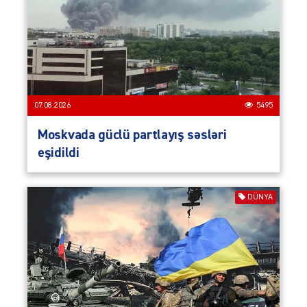
07.08.2026
5495
Moskvada güclü partlayış səsləri
eşidildi
DÜNYA