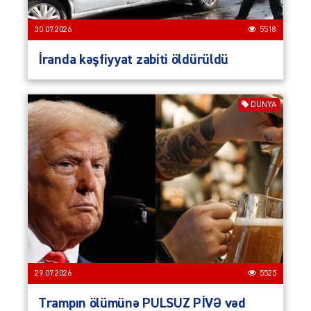
30.07.2026
5518
İranda kəşfiyyat zabiti öldürüldü
DÜNYA
29.07.2026
5525
Trampın ölümünə PULSUZ PİVƏ vəd