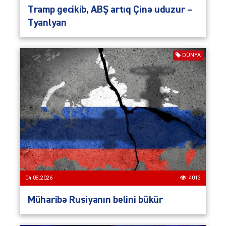
Tramp gecikib, ABŞ artıq Çinə uduzur –
Tyanlyan
DÜNYA
04.08.2026
4013
Müharibə Rusiyanın belini bükür