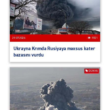
29.07.2026
5521
Ukrayna Krımda Rusiyaya məxsus kater
bazasını vurdu
DÜNYA