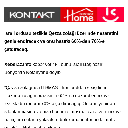
İsrail ordusu tezliklə Qəzza zolağı üzərində nəzarətini
genişləndirəcək və onu hazırkı 60%-dən 70%-ə
çatdıracaq.
Xeberaz.info
xəbər verir ki, bunu İsrail Baş naziri
Benyamin Netanyahu deyib.
“Qəzza zolağında HƏMAS-ı hər tərəfdən sıxışdırırıq.
Hazırda zolağın ərazisinin 60%-nə nəzarət edirik və
tezliklə bu rəqəmi 70%-ə çatdıracağıq. Onların yenidən
silahlanmasına və bizə hücum etməsinə icazə vermirik və
həmçinin onların yüksək rütbəli komandirlərini də məhv
edirik”, – Netanyahu bildirib.