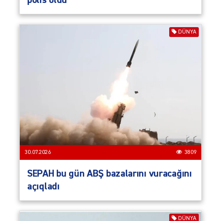
polis öldü
DÜNYA
30.07.2026
3809
SEPAH bu gün ABŞ bazalarını vuracağını
açıqladı
DÜNYA