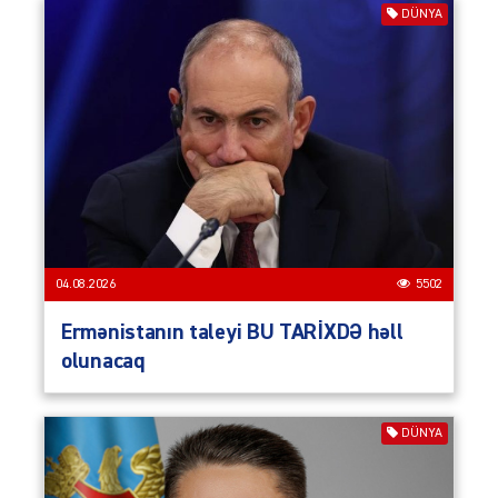
DÜNYA
04.08.2026
5502
Ermənistanın taleyi BU TARİXDƏ həll
olunacaq
DÜNYA