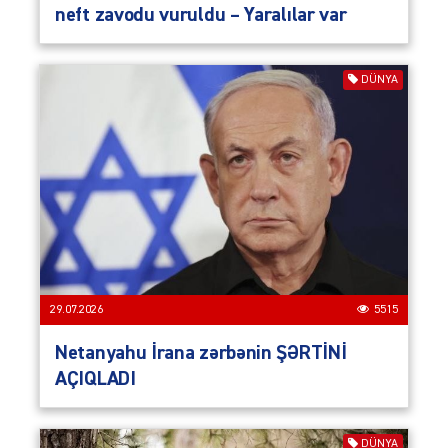
neft zavodu vuruldu – Yaralılar var
DÜNYA
29.07.2026
5515
Netanyahu İrana zərbənin ŞƏRTİNİ
AÇIQLADI
DÜNYA