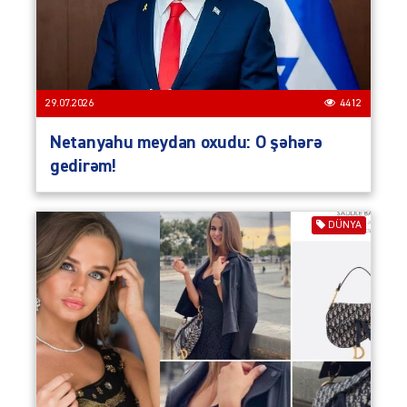
29.07.2026
4412
Netanyahu meydan oxudu: O şəhərə
gedirəm!
DÜNYA