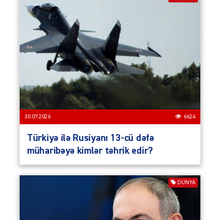
30.07.2026
6624
Türkiyə ilə Rusiyanı 13-cü dəfə
müharibəyə kimlər təhrik edir?
DÜNYA