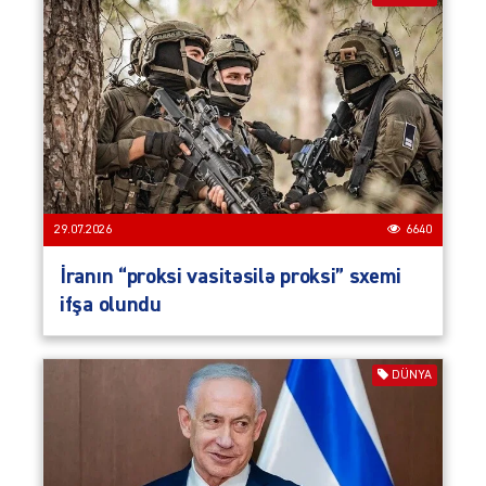
29.07.2026
6640
İranın “proksi vasitəsilə proksi” sxemi
ifşa olundu
DÜNYA