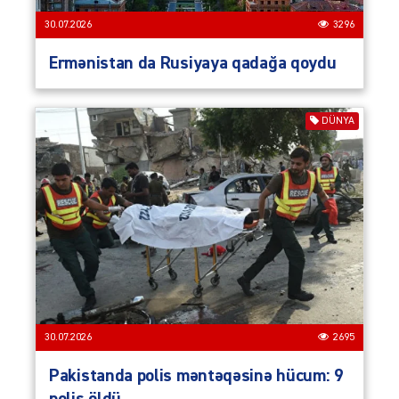
30.07.2026
3296
Ermənistan da Rusiyaya qadağa qoydu
DÜNYA
30.07.2026
2695
Pakistanda polis məntəqəsinə hücum: 9