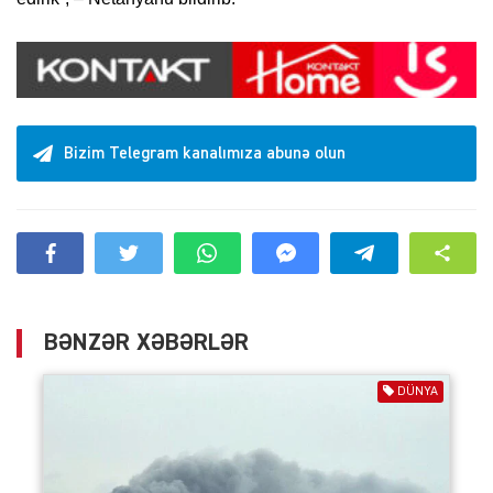
Bizim Telegram kanalımıza abunə olun
BƏNZƏR XƏBƏRLƏR
DÜNYA