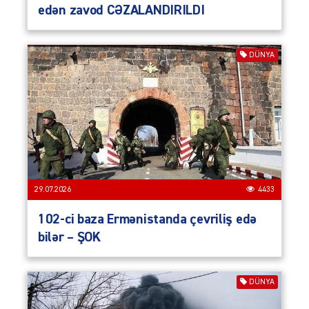
edən zavod CƏZALANDIRILDI
DÜNYA
29.07.2026
4433
102-ci baza Ermənistanda çevriliş edə
bilər – ŞOK
DÜNYA