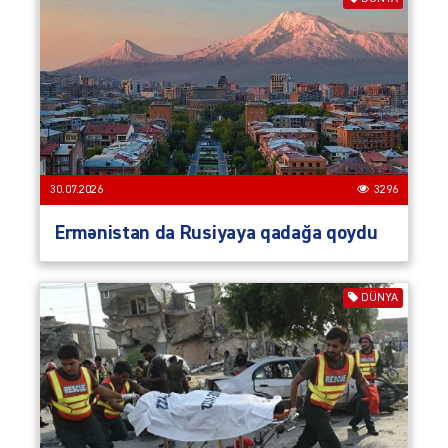
30.07.2026
3296
Ermənistan da Rusiyaya qadağa qoydu
DÜNYA