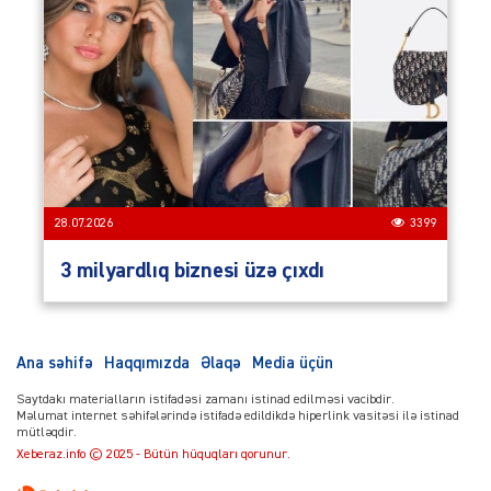
28.07.2026
3399
3 milyardlıq biznesi üzə çıxdı
Ana səhifə
Haqqımızda
Əlaqə
Media üçün
Saytdakı materialların istifadəsi zamanı istinad edilməsi vacibdir.
Məlumat internet səhifələrində istifadə edildikdə hiperlink vasitəsi ilə istinad
mütləqdir.
Xeberaz.info © 2025 - Bütün hüquqları qorunur.