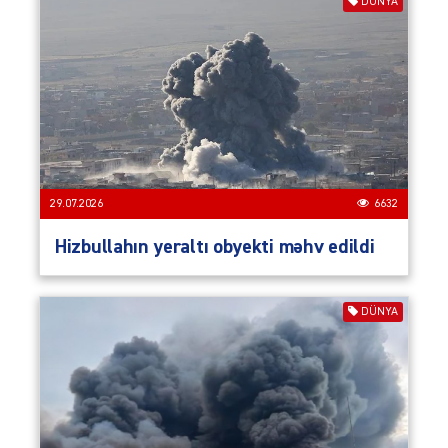
DÜNYA
29.07.2026
6632
Hizbullahın yeraltı obyekti məhv edildi
DÜNYA