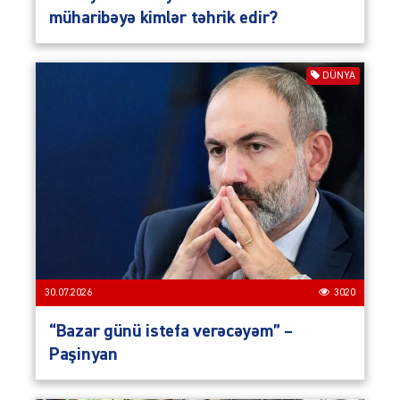
müharibəyə kimlər təhrik edir?
DÜNYA
30.07.2026
3020
“Bazar günü istefa verəcəyəm” –
Paşinyan