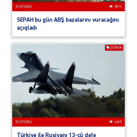
30.07.2026
3810
SEPAH bu gün ABŞ bazalarını vuracağını
açıqladı
DÜNYA
30.07.2026
6625
Türkiyə ilə Rusiyanı 13-cü dəfə