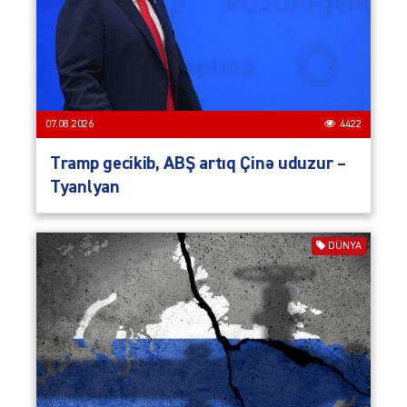
07.08.2026
4422
Tramp gecikib, ABŞ artıq Çinə uduzur –
Tyanlyan
DÜNYA