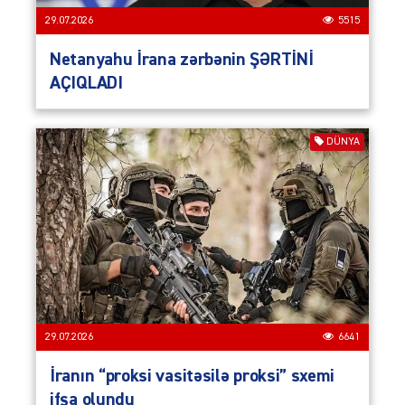
29.07.2026
5515
Netanyahu İrana zərbənin ŞƏRTİNİ
AÇIQLADI
DÜNYA
29.07.2026
6641
İranın “proksi vasitəsilə proksi” sxemi
ifşa olundu