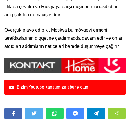
ittifaqa çevrilib və Rusiyaya qarşı düşmən münasibətini
açıq şəkildə nümayiş etdirir.
Overçuk əlavə edib ki, Moskva bu mövqeyi erməni
tərəfdaşlarının diqqətinə çatdırmaqda davam edir və onları
atdıqları addımların nəticələri barədə düşünməyə çağırır.
Bizim Youtube kanalımıza abunə olun