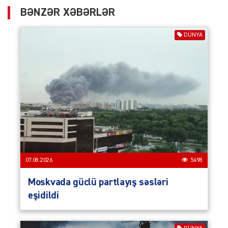
BƏNZƏR XƏBƏRLƏR
DÜNYA
07.08.2026
5498
Moskvada güclü partlayış səsləri
eşidildi