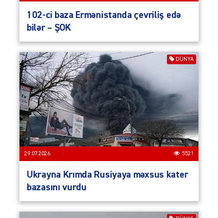
102-ci baza Ermənistanda çevriliş edə
bilər – ŞOK
DÜNYA
29.07.2026
5521
Ukrayna Krımda Rusiyaya məxsus kater
bazasını vurdu