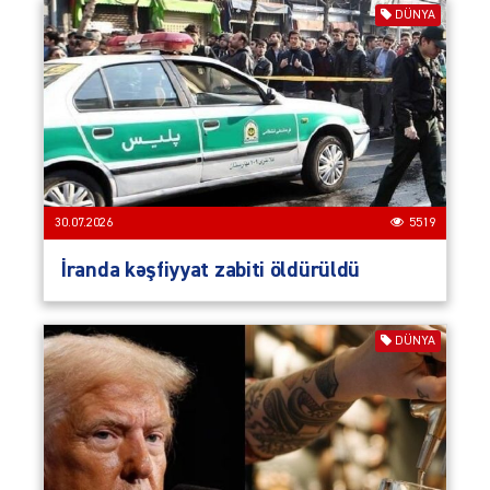
DÜNYA
30.07.2026
5519
İranda kəşfiyyat zabiti öldürüldü
DÜNYA