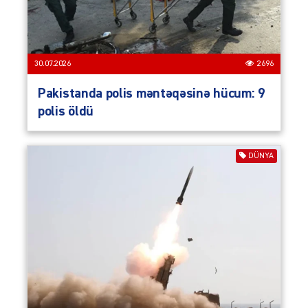
30.07.2026
2696
Pakistanda polis məntəqəsinə hücum: 9
polis öldü
DÜNYA