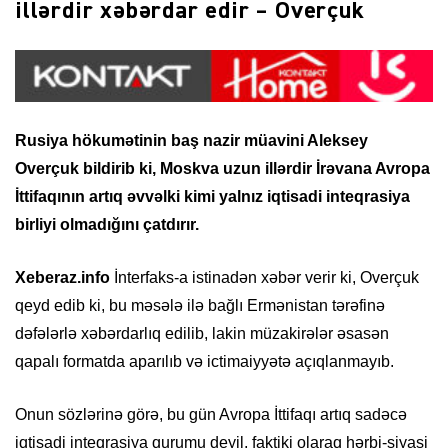
illərdir xəbərdar edir – Overçuk
Rusiya hökumətinin baş nazir müavini Aleksey
Overçuk bildirib ki, Moskva uzun illərdir İrəvana Avropa
İttifaqının artıq əvvəlki kimi yalnız iqtisadi inteqrasiya
birliyi olmadığını çatdırır.
Xeberaz.info
İnterfaks-a istinadən xəbər verir ki, Overçuk
qeyd edib ki, bu məsələ ilə bağlı Ermənistan tərəfinə
dəfələrlə xəbərdarlıq edilib, lakin müzakirələr əsasən
qapalı formatda aparılıb və ictimaiyyətə açıqlanmayıb.
Onun sözlərinə görə, bu gün Avropa İttifaqı artıq sadəcə
iqtisadi inteqrasiya qurumu deyil, faktiki olaraq hərbi-siyasi