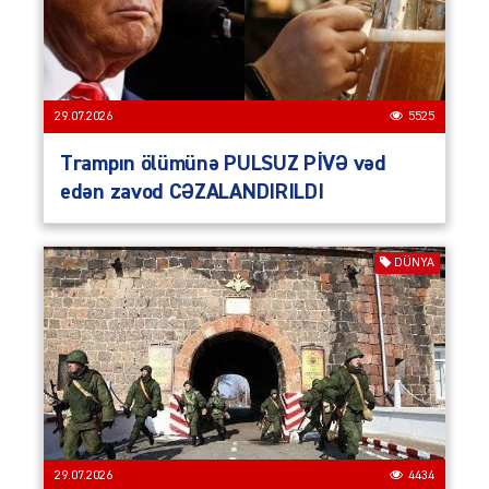
29.07.2026
5525
Trampın ölümünə PULSUZ PİVƏ vəd
edən zavod CƏZALANDIRILDI
DÜNYA
29.07.2026
4434