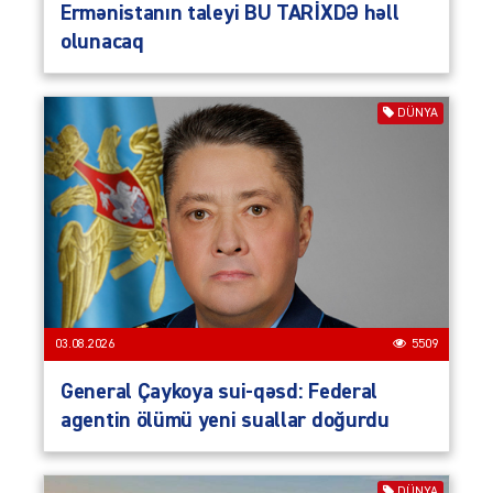
Ermənistanın taleyi BU TARİXDƏ həll
olunacaq
DÜNYA
03.08.2026
5509
General Çaykoya sui-qəsd: Federal
agentin ölümü yeni suallar doğurdu
DÜNYA