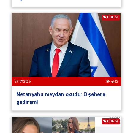
DÜNYA
29.07.2026
4412
Netanyahu meydan oxudu: O şəhərə
gedirəm!
DÜNYA