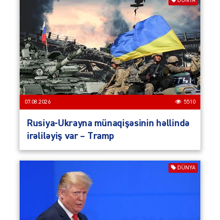
DÜNYA
07.08.2026
5510
Rusiya-Ukrayna münaqişəsinin həllində
irəliləyiş var – Tramp
DÜNYA