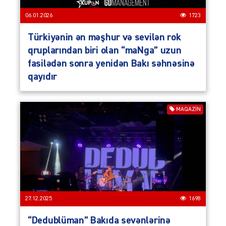
06.01.2026
1723
Türkiyənin ən məşhur və sevilən rok
qruplarından biri olan “maNga” uzun
fasilədən sonra yenidən Bakı səhnəsinə
qayıdır
MAQAZIN
27.12.2025
1698
“Dedublüman” Bakıda sevənlərinə