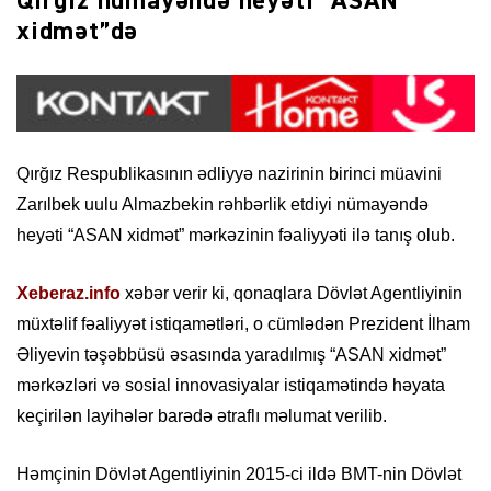
Qırğız nümayəndə heyəti “ASAN
xidmət”də
Qırğız Respublikasının ədliyyə nazirinin birinci müavini
Zarılbek uulu Almazbekin rəhbərlik etdiyi nümayəndə
heyəti “ASAN xidmət” mərkəzinin fəaliyyəti ilə tanış olub.
Xeberaz.info
xəbər verir ki, qonaqlara Dövlət Agentliyinin
müxtəlif fəaliyyət istiqamətləri, o cümlədən Prezident İlham
Əliyevin təşəbbüsü əsasında yaradılmış “ASAN xidmət”
mərkəzləri və sosial innovasiyalar istiqamətində həyata
keçirilən layihələr barədə ətraflı məlumat verilib.
Həmçinin Dövlət Agentliyinin 2015-ci ildə BMT-nin Dövlət