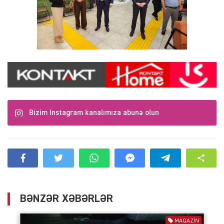
Bizim Instagram kanalımıza abunə olun
BƏNZƏR XƏBƏRLƏR
MAQAZIN