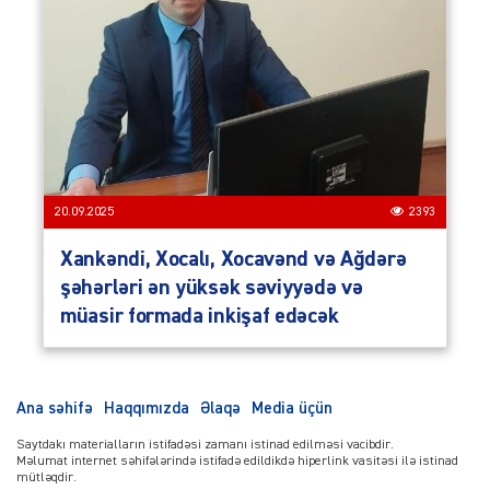
20.09.2025
2393
Xankəndi, Xocalı, Xocavənd və Ağdərə
şəhərləri ən yüksək səviyyədə və
müasir formada inkişaf edəcək
Ana səhifə
Haqqımızda
Əlaqə
Media üçün
Saytdakı materialların istifadəsi zamanı istinad edilməsi vacibdir.
Məlumat internet səhifələrində istifadə edildikdə hiperlink vasitəsi ilə istinad
mütləqdir.