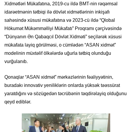
Xidmətləri Mükafatına, 2019-cu ildə BMT-nin rəqəmsal
idarəetmənin tətbiqi ilə dövlət xidmətlərinin inkişafı
sahəsində xüsusi mükafatına və 2023-cü ildə “Qlobal
Hökumət Mükəmməlliyi Mükafatı” Proqramı çərçivəsində
“Dünyanın Ən Qabaqcıl Dövlət Xidməti” seçilərək xüsusi
mükafata layiq görülməsi, o cümlədən “ASAN xidmət”
modelinin müxtəlif ölkələrdə uğurla tətbiq olunduğu
vurğulanıb.
Qonaqlar “ASAN xidmət” mərkəzlərinin fəaliyyətinin,
buradakı innovativ yeniliklərin onlarda yüksək təəssürat
yaratdığını və sözügedən təcrübənin təqdirəlayiq olduğunu
qeyd ediblər.