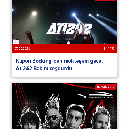
05.05.2026
1498
Kupon Booking-dən möhtəşəm gecə:
Ati242 Bakını coşdurdu
MAQAZIN