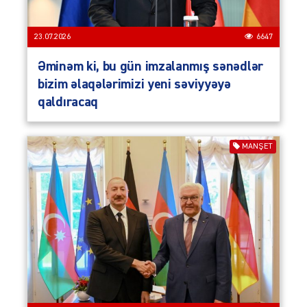
23.07.2026
6647
Əminəm ki, bu gün imzalanmış sənədlər
bizim əlaqələrimizi yeni səviyyəyə
qaldıracaq
MANŞET