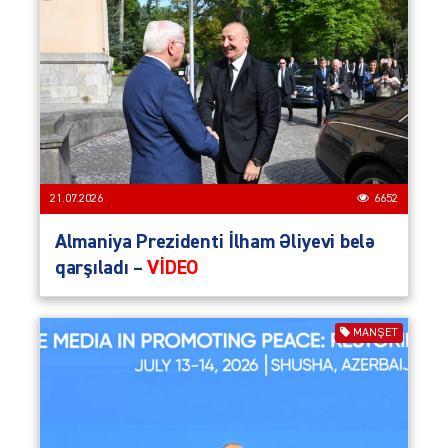
21.07.2026
6652
Almaniya Prezidenti İlham Əliyevi belə
qarşıladı –
VİDEO
MANŞET