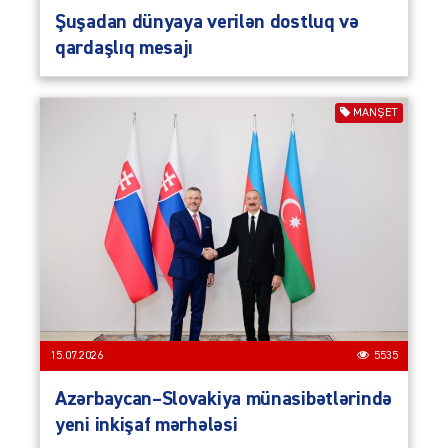
Şuşadan dünyaya verilən dostluq və
qardaşlıq mesajı
MANŞET
15.07.2026
5535
Azərbaycan–Slovakiya münasibətlərində
yeni inkişaf mərhələsi