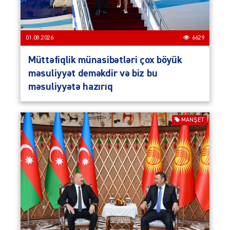
01.08.2026
6629
Müttəfiqlik münasibətləri çox böyük
məsuliyyət deməkdir və biz bu
məsuliyyətə hazırıq
MANŞET