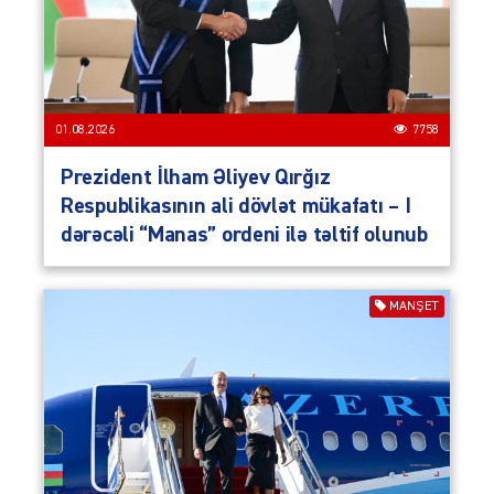
01.08.2026
7758
Prezident İlham Əliyev Qırğız
Respublikasının ali dövlət mükafatı – I
dərəcəli “Manas” ordeni ilə təltif olunub
MANŞET