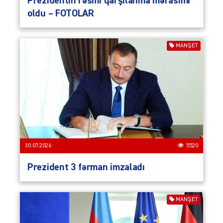
Prezidentin rəsmi qarşılanma mərasimi
oldu – FOTOLAR
MANŞET
30.07.2026
5520
Prezident 3 fərman imzaladı
MANŞET