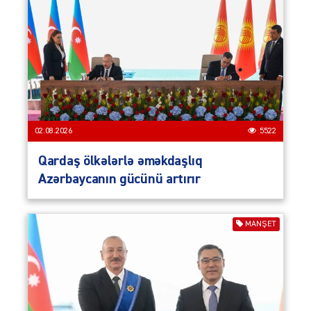
02.08.2026
5522
Qardaş ölkələrlə əməkdaşlıq
Azərbaycanın gücünü artırır
MANŞET