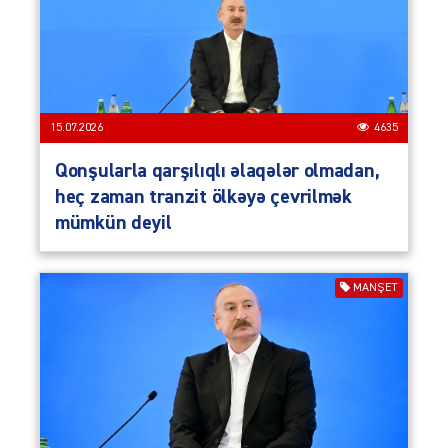
15.07.2026
4635
Qonşularla qarşılıqlı əlaqələr olmadan,
heç zaman tranzit ölkəyə çevrilmək
mümkün deyil
MANŞET