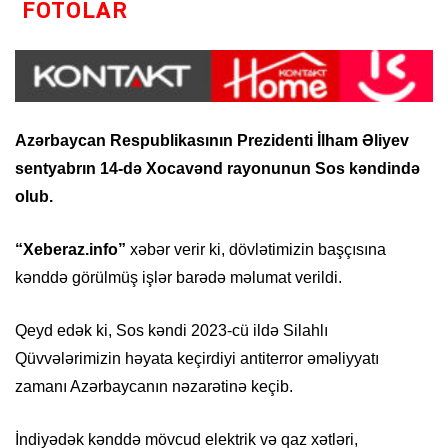
FOTOLAR
Azərbaycan Respublikasının Prezidenti İlham Əliyev
sentyabrın 14-də Xocavənd rayonunun Sos kəndində
olub.
“Xeberaz.info”
xəbər verir ki, dövlətimizin başçısına
kənddə görülmüş işlər barədə məlumat verildi.
Qeyd edək ki, Sos kəndi 2023-cü ildə Silahlı
Qüvvələrimizin həyata keçirdiyi antiterror əməliyyatı
zamanı Azərbaycanın nəzarətinə keçib.
İndiyədək kənddə mövcud elektrik və qaz xətləri,