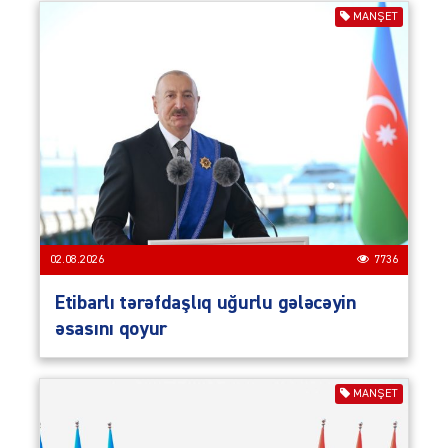
MANŞET
02.08.2026
7736
Etibarlı tərəfdaşlıq uğurlu gələcəyin
əsasını qoyur
MANŞET