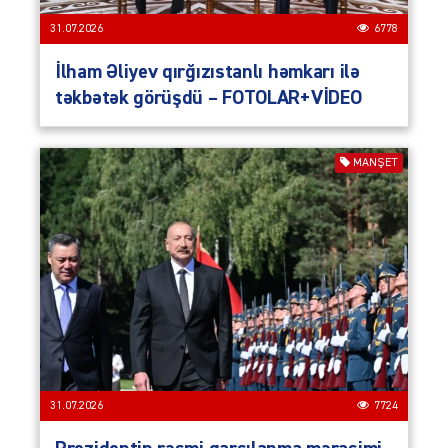
31.07.2026
6778
İlham Əliyev qırğızıstanlı həmkarı ilə
təkbətək görüşdü – FOTOLAR+VİDEO
MANŞET
31.07.2026
7724