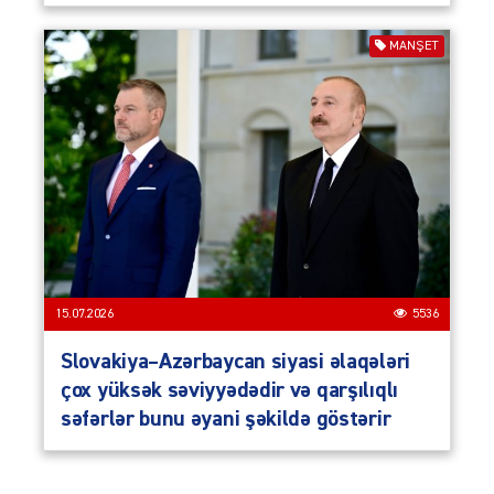
MANŞET
15.07.2026
5536
Slovakiya–Azərbaycan siyasi əlaqələri
çox yüksək səviyyədədir və qarşılıqlı
səfərlər bunu əyani şəkildə göstərir