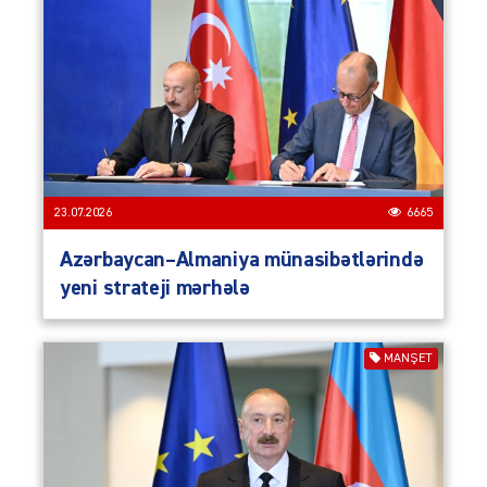
23.07.2026
6665
Azərbaycan–Almaniya münasibətlərində
yeni strateji mərhələ
MANŞET