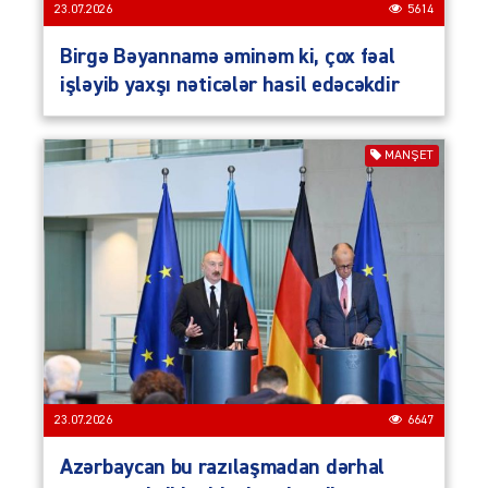
23.07.2026
5614
Birgə Bəyannamə əminəm ki, çox fəal
işləyib yaxşı nəticələr hasil edəcəkdir
MANŞET
23.07.2026
6647
Azərbaycan bu razılaşmadan dərhal