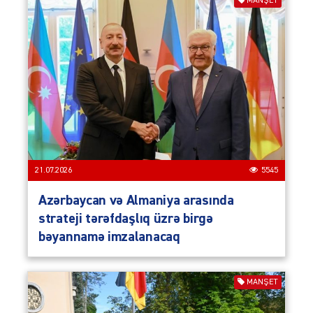
MANŞET
21.07.2026
5545
Azərbaycan və Almaniya arasında
strateji tərəfdaşlıq üzrə birgə
bəyannamə imzalanacaq
MANŞET