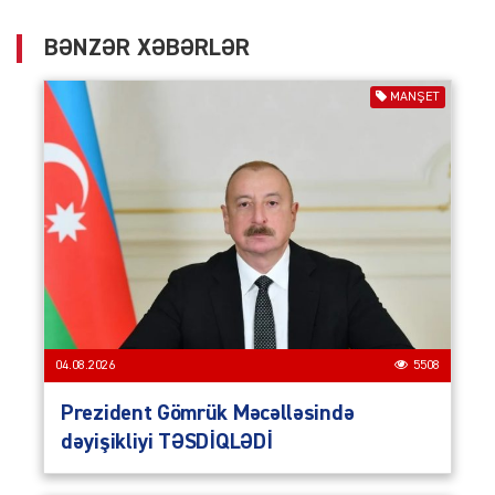
BƏNZƏR XƏBƏRLƏR
MANŞET
04.08.2026
5508
Prezident Gömrük Məcəlləsində
dəyişikliyi TƏSDİQLƏDİ