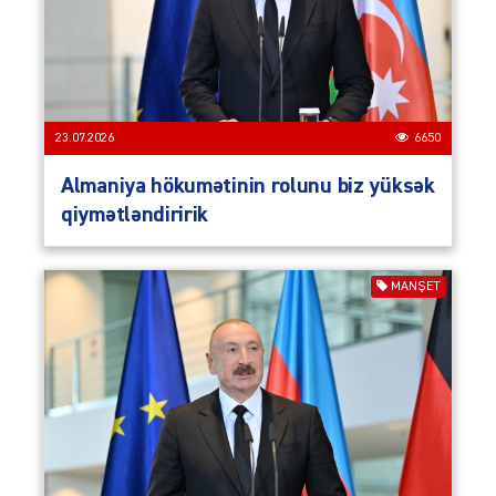
23.07.2026
6650
Almaniya hökumətinin rolunu biz yüksək
qiymətləndiririk
MANŞET