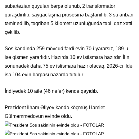
subartezian quyuları bərpa olunub, 2 transformator
quraşdırılıb, sayğaclaşma prosesinə başlanılıb, 3 su anbarı
təmir edilib, təqribən 5 kilometr uzunluğunda təbii qaz xətti
çəkilib.
Sos kəndində 259 mövcud fərdi evin 70-i yararsız, 189-u
isə qismən yararlıdır. Hazırda 10 ev istismara hazırdır. İlin
sonunadək daha 75 ev istismara hazır olacaq. 2026-cı ildə
isə 104 evin bərpası nəzərdə tutulur.
İndiyədək 10 ailə (46 nəfər) kəndə qayıdıb.
Prezident İlham Əliyev kəndə köçmüş Hamlet
Gülməmmədovun evində oldu.