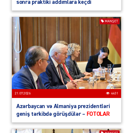
sonra praktiki addımlara keçdi
MANŞET
21.07.2026
4431
Azərbaycan və Almaniya prezidentləri
geniş tərkibdə görüşdülər –
FOTOLAR