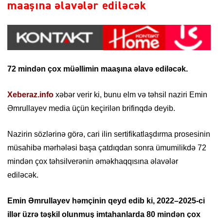
maaşına əlavələr ediləcək
72 mindən çox müəllimin maaşına əlavə ediləcək.
Xeberaz.info
xəbər verir ki, bunu elm və təhsil naziri Emin
Əmrullayev media üçün keçirilən brifinqdə deyib.
Nazirin sözlərinə görə, cari ilin sertifikatlaşdırma prosesinin
müsahibə mərhələsi başa çatdıqdan sonra ümumilikdə 72
mindən çox təhsilverənin əməkhaqqısına əlavələr
ediləcək.
Emin Əmrullayev həmçinin qeyd edib ki, 2022–2025-ci
illər üzrə təşkil olunmuş imtahanlarda 80 mindən çox