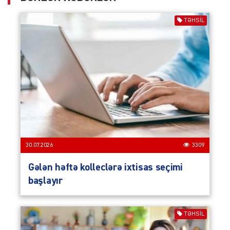
TƏHSIL
30.07.2026
3309
Gələn həftə kolleclərə ixtisas seçimi
başlayır
TƏHSIL