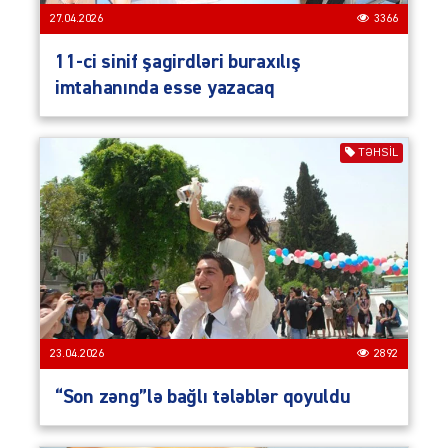
27.04.2026
3366
11-ci sinif şagirdləri buraxılış
imtahanında esse yazacaq
TƏHSIL
23.04.2026
2892
“Son zəng”lə bağlı tələblər qoyuldu