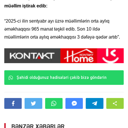
müəllim iştirak edib:
“2025-ci ilin sentyabr ayı üzrə müəllimlərin orta aylıq
əməkhaqqısı 965 manat təşkil edib. Son 10 ildə
müəllimlərin orta aylıq əməkhaqqısı 3 dəfəyə qədər artıb”.
Şahidi olduğunuz hadisələri çəkib bizə göndərin
BƏNZƏR XƏBƏRLƏR