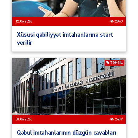
12.06.2026
2860
Xüsusi qabiliyyət imtahanlarına start
verilir
TƏHSIL
08.06.2026
2489
Qəbul imtahanlarının düzgün cavabları