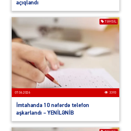
açıqlandı
TƏHSIL
07.06.2026
3393
İmtahanda 10 nəfərdə telefon
aşkarlandı – YENİLƏNİB