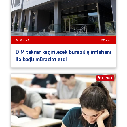
16.06.2026
2751
DİM təkrar keçiriləcək buraxılış imtahanı
ilə bağlı müraciət etdi
TƏHSIL