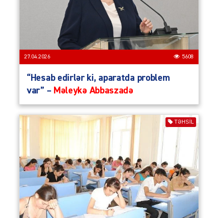
27.04.2026
5608
“Hesab edirlər ki, aparatda problem
var” –
Məleykə Abbaszadə
TƏHSIL