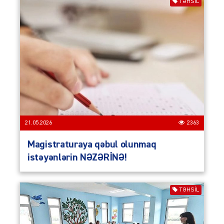
TƏHSIL
21.05.2026
2363
Magistraturaya qəbul olunmaq
istəyənlərin NƏZƏRİNƏ!
TƏHSIL