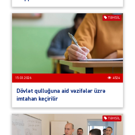
TƏHSIL
15.03.2026
4524
Dövlət qulluğuna aid vəzifələr üzrə
imtahan keçirilir
TƏHSIL