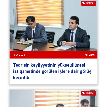
TƏHSIL
16.04.2026
2304
Tədrisin keyfiyyətinin yüksəldilməsi
istiqamətində görülən işlərə dair görüş
keçirilib
TƏHSIL