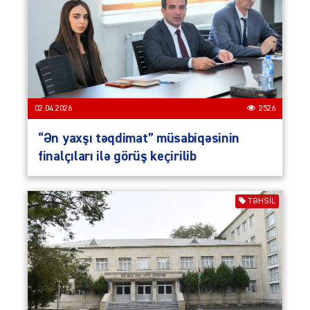
02.04.2026
2526
“Ən yaxşı təqdimat” müsabiqəsinin
finalçıları ilə görüş keçirilib
TƏHSIL