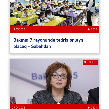
17.05.2026
2505
Bakının 7 rayonunda tədris onlayn
olacaq – Sabahdan
TƏHSIL
27.04.2026
2673