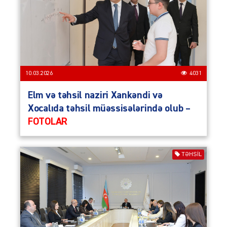
10.03.2026
4031
Elm və təhsil naziri Xankəndi və
Xocalıda təhsil müəssisələrində olub –
FOTOLAR
TƏHSIL