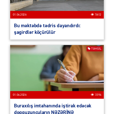
01.04.2026
5612
Bu məktəbdə tədris dayandırdı:
şagirdlər köçürülür
TƏHSIL
01.04.2026
3394
Buraxılış imtahanında iştirak edəcək
doqquzuncuların NƏZƏRİNƏ