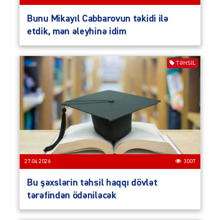
Bunu Mikayıl Cabbarovun təkidi ilə
etdik, mən əleyhinə idim
TƏHSIL
27.04.2026
3007
Bu şəxslərin təhsil haqqı dövlət
tərəfindən ödəniləcək