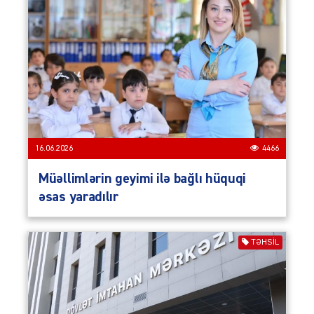
16.06.2026
4466
Müəllimlərin geyimi ilə bağlı hüquqi
əsas yaradılır
TƏHSIL