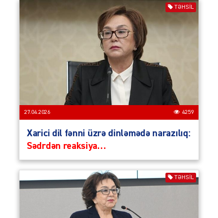
TƏHSIL
27.04.2026
4259
Xarici dil fənni üzrə dinləmədə narazılıq:
Sədrdən reaksiya…
TƏHSIL