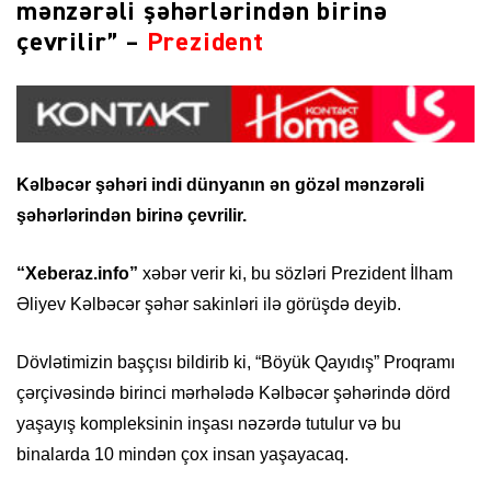
mənzərəli şəhərlərindən birinə
çevrilir” –
Prezident
Kəlbəcər şəhəri indi dünyanın ən gözəl mənzərəli
şəhərlərindən birinə çevrilir.
“Xeberaz.info”
xəbər verir ki, bu sözləri Prezident İlham
Əliyev Kəlbəcər şəhər sakinləri ilə görüşdə deyib.
Dövlətimizin başçısı bildirib ki, “Böyük Qayıdış” Proqramı
çərçivəsində birinci mərhələdə Kəlbəcər şəhərində dörd
yaşayış kompleksinin inşası nəzərdə tutulur və bu
binalarda 10 mindən çox insan yaşayacaq.