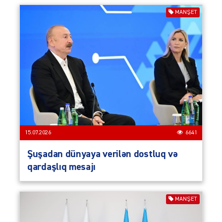
MANŞET
15.07.2026
6641
Şuşadan dünyaya verilən dostluq və
qardaşlıq mesajı
MANŞET