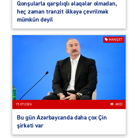
Qonşularla qarşılıqlı əlaqələr olmadan,
heç zaman tranzit ölkəyə çevrilmək
mümkün deyil
MANŞET
15.07.2026
6803
Bu gün Azərbaycanda daha çox Çin
şirkəti var