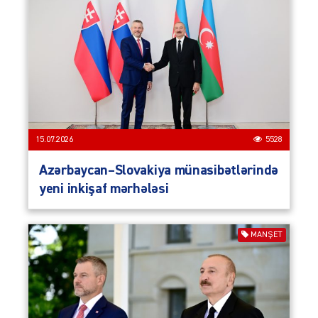
15.07.2026
5528
Azərbaycan–Slovakiya münasibətlərində
yeni inkişaf mərhələsi
MANŞET