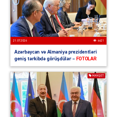
21.07.2026
4421
Azərbaycan və Almaniya prezidentləri
geniş tərkibdə görüşdülər –
FOTOLAR
MANŞET