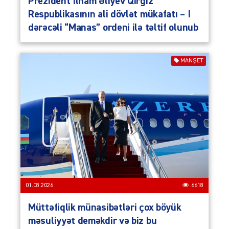
Prezident İlham Əliyev Qırğız
Respublikasının ali dövlət mükafatı – I
dərəcəli “Manas” ordeni ilə təltif olunub
MANŞET
01.08.2026
6618
Müttəfiqlik münasibətləri çox böyük
məsuliyyət deməkdir və biz bu