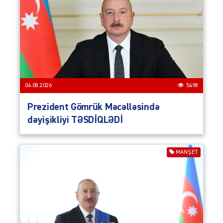
04.08.2026
5498
Prezident Gömrük Məcəlləsində
dəyişikliyi TƏSDİQLƏDİ
MANŞET