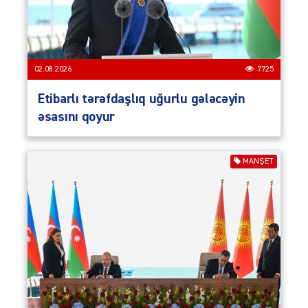
02.08.2026
7725
Etibarlı tərəfdaşlıq uğurlu gələcəyin
əsasını qoyur
MANŞET