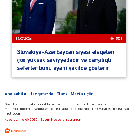
15.07.2026
5528
Slovakiya–Azərbaycan siyasi əlaqələri
çox yüksək səviyyədədir və qarşılıqlı
səfərlər bunu əyani şəkildə göstərir
Ana səhifə
Haqqımızda
Əlaqə
Media üçün
Saytdakı materialların istifadəsi zamanı istinad edilməsi vacibdir.
Məlumat internet səhifələrində istifadə edildikdə hiperlink vasitəsi ilə istinad
mütləqdir.
Xeberaz.info © 2025 - Bütün hüquqları qorunur.