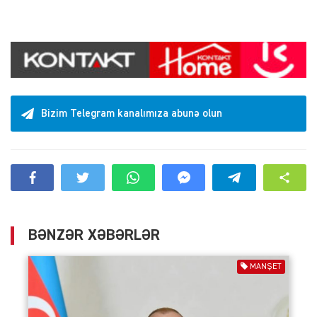
Bizim Telegram kanalımıza abunə olun
BƏNZƏR XƏBƏRLƏR
MANŞET