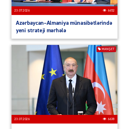
23.07.2026
6652
Azərbaycan–Almaniya münasibətlərində
yeni strateji mərhələ
MANŞET
23.07.2026
6638