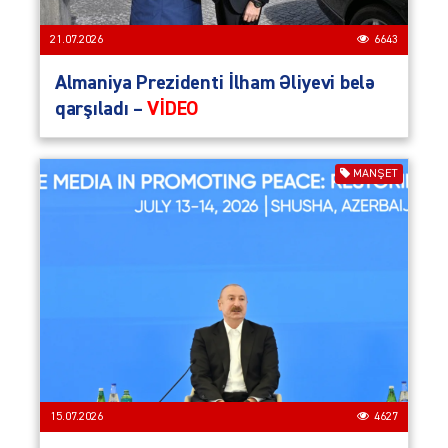
21.07.2026
6643
Almaniya Prezidenti İlham Əliyevi belə
qarşıladı –
VİDEO
MANŞET
15.07.2026
4627