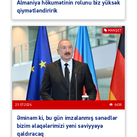
Almaniya hökumətinin rolunu biz yüksək
qiymətləndiririk
MANŞET
23.07.2026
6638
Əminəm ki, bu gün imzalanmış sənədlər
bizim əlaqələrimizi yeni səviyyəyə
qaldıracaq