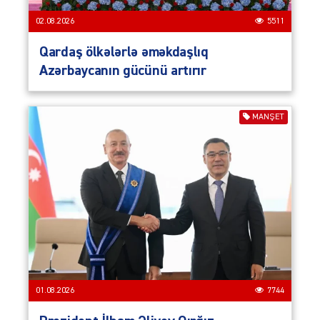
02.08.2026
5511
Qardaş ölkələrlə əməkdaşlıq
Azərbaycanın gücünü artırır
MANŞET
01.08.2026
7744