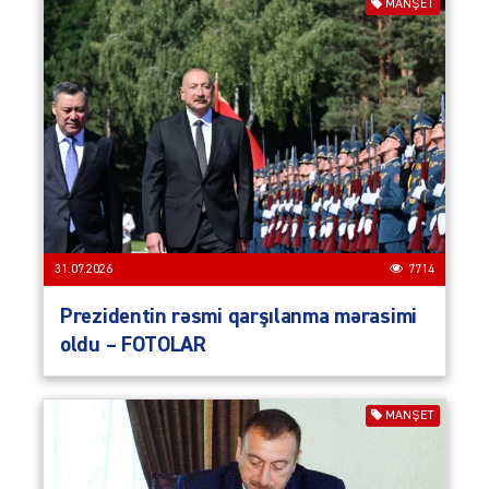
MANŞET
31.07.2026
7714
Prezidentin rəsmi qarşılanma mərasimi
oldu – FOTOLAR
MANŞET