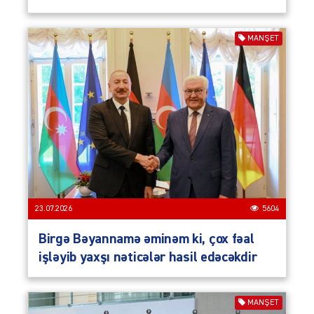
MANŞET
23.07.2026
5604
Birgə Bəyannamə əminəm ki, çox fəal
işləyib yaxşı nəticələr hasil edəcəkdir
MANŞET