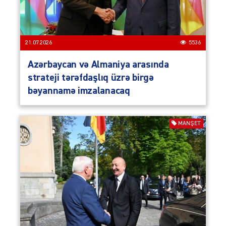
21.07.2026
5536
Azərbaycan və Almaniya arasında
strateji tərəfdaşlıq üzrə birgə
bəyannamə imzalanacaq
MANŞET