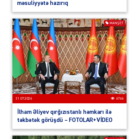
məsuliyyətə hazırıq
MANŞET
31.07.2026
6766
İlham Əliyev qırğızıstanlı həmkarı ilə
təkbətək görüşdü – FOTOLAR+VİDEO