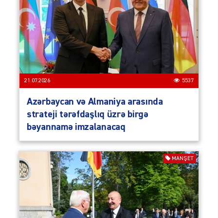
21.07.2026
5537
Azərbaycan və Almaniya arasında
strateji tərəfdaşlıq üzrə birgə
bəyannamə imzalanacaq
MANŞET