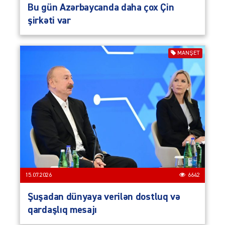
Bu gün Azərbaycanda daha çox Çin
şirkəti var
MANŞET
15.07.2026
6642
Şuşadan dünyaya verilən dostluq və
qardaşlıq mesajı