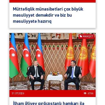
Müttəfiqlik münasibətləri çox böyük
məsuliyyət deməkdir və biz bu
məsuliyyətə hazırıq
MANŞET
31.07.2026
6766
İlham Əliyev qırğızıstanlı həmkarı ilə