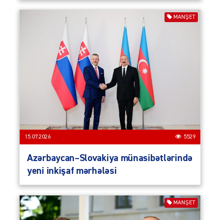
MANŞET
15.07.2026
5529
Azərbaycan–Slovakiya münasibətlərində
yeni inkişaf mərhələsi
MANŞET