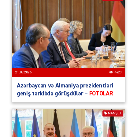
21.07.2026
4423
Azərbaycan və Almaniya prezidentləri
geniş tərkibdə görüşdülər –
FOTOLAR
MANŞET