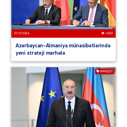
23.07.2026
6653
Azərbaycan–Almaniya münasibətlərində
yeni strateji mərhələ
MANŞET