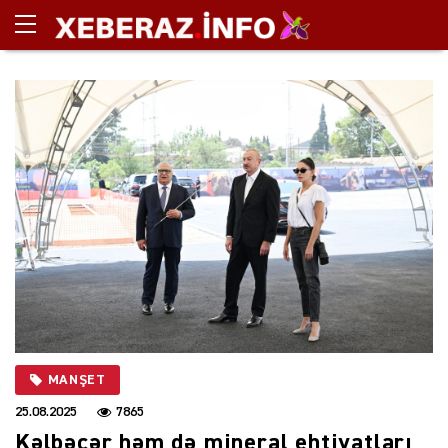
MANŞET
25.08.2025
7865
Kəlbəcər həm də mineral ehtiyatları