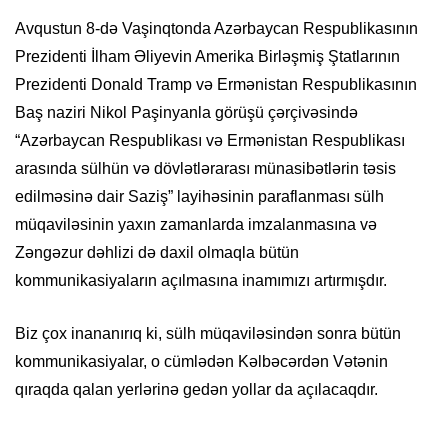
Avqustun 8-də Vaşinqtonda Azərbaycan Respublikasının
Prezidenti İlham Əliyevin Amerika Birləşmiş Ştatlarının
Prezidenti Donald Tramp və Ermənistan Respublikasının
Baş naziri Nikol Paşinyanla görüşü çərçivəsində
“Azərbaycan Respublikası və Ermənistan Respublikası
arasında sülhün və dövlətlərarası münasibətlərin təsis
edilməsinə dair Saziş” layihəsinin paraflanması sülh
müqaviləsinin yaxın zamanlarda imzalanmasına və
Zəngəzur dəhlizi də daxil olmaqla bütün
kommunikasiyaların açılmasına inamımızı artırmışdır.
Biz çox inananırıq ki, sülh müqaviləsindən sonra bütün
kommunikasiyalar, o cümlədən Kəlbəcərdən Vətənin
qıraqda qalan yerlərinə gedən yollar da açılacaqdır.