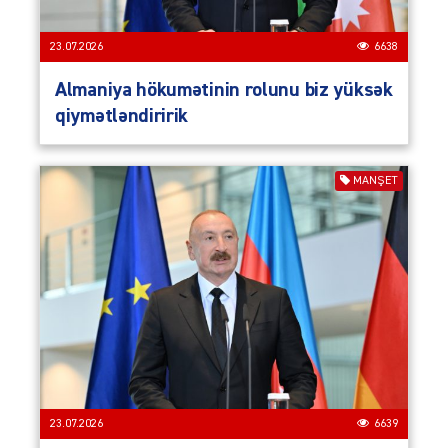
23.07.2026
6638
Almaniya hökumətinin rolunu biz yüksək
qiymətləndiririk
MANŞET
23.07.2026
6639