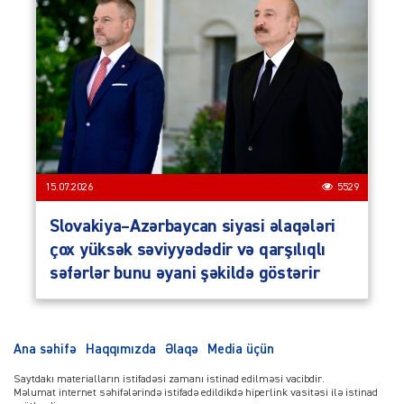
15.07.2026
5529
Slovakiya–Azərbaycan siyasi əlaqələri
çox yüksək səviyyədədir və qarşılıqlı
səfərlər bunu əyani şəkildə göstərir
Ana səhifə
Haqqımızda
Əlaqə
Media üçün
Saytdakı materialların istifadəsi zamanı istinad edilməsi vacibdir.
Məlumat internet səhifələrində istifadə edildikdə hiperlink vasitəsi ilə istinad