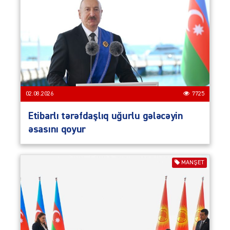
02.08.2026
7725
Etibarlı tərəfdaşlıq uğurlu gələcəyin
əsasını qoyur
MANŞET