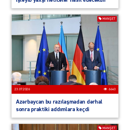
işləyib yaxşı nəticələr hasil edəcəkdir
MANŞET
23.07.2026
6640
Azərbaycan bu razılaşmadan dərhal
sonra praktiki addımlara keçdi
MANŞET