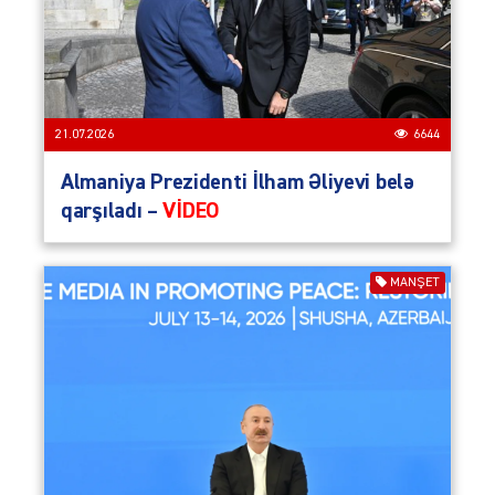
21.07.2026
6644
Almaniya Prezidenti İlham Əliyevi belə
qarşıladı –
VİDEO
MANŞET