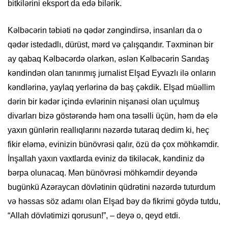
bitkilərini eksport da edə bilərik.
Kəlbəcərin təbiəti nə qədər zəngindirsə, insanları da o
qədər istedadlı, dürüst, mərd və çalışqandır. Təxminən bir
ay qabaq Kəlbəcərdə olarkən, əslən Kəlbəcərin Sarıdaş
kəndindən olan tanınmış jurnalist Elşad Eyvazlı ilə onların
kəndlərinə, yaylaq yerlərinə də baş çəkdik. Elşad müəllim
dərin bir kədər içində evlərinin nişanəsi olan uçulmuş
divarları bizə göstərəndə həm ona təsəlli üçün, həm də elə
yaxın günlərin reallıqlarını nəzərdə tutaraq dedim ki, heç
fikir eləmə, evinizin bünövrəsi qalır, özü də çox möhkəmdir.
İnşallah yaxın vaxtlarda eviniz də tikiləcək, kəndiniz də
bərpa olunacaq. Mən bünövrəsi möhkəmdir deyəndə
bugünkü Azəraycan dövlətinin qüdrətini nəzərdə tuturdum
və həssas söz adamı olan Elşad bəy də fikrimi göydə tutdu,
“Allah dövlətimizi qorusun!”, – deyə o, qeyd etdi.