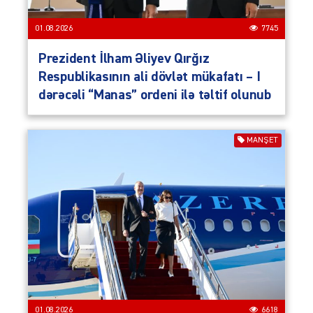
01.08.2026
7745
Prezident İlham Əliyev Qırğız
Respublikasının ali dövlət mükafatı – I
dərəcəli “Manas” ordeni ilə təltif olunub
MANŞET
01.08.2026
6618