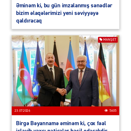
Əminəm ki, bu gün imzalanmış sənədlər
bizim əlaqələrimizi yeni səviyyəyə
qaldıracaq
MANŞET
23.07.2026
5605
Birgə Bəyannamə əminəm ki, çox fəal