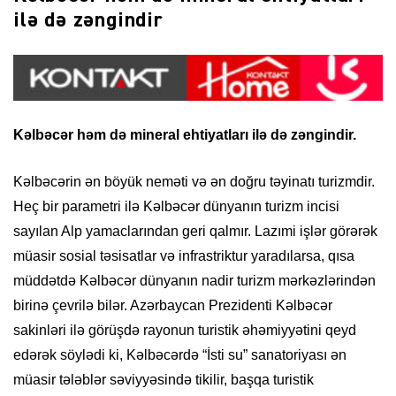
ilə də zəngindir
Kəlbəcər həm də mineral ehtiyatları ilə də zəngindir.
Kəlbəcərin ən böyük neməti və ən doğru təyinatı turizmdir.
Heç bir parametri ilə Kəlbəcər dünyanın turizm incisi
sayılan Alp yamaclarından geri qalmır. Lazımi işlər görərək
müasir sosial təsisatlar və infrastriktur yaradılarsa, qısa
müddətdə Kəlbəcər dünyanın nadir turizm mərkəzlərindən
birinə çevrilə bilər. Azərbaycan Prezidenti Kəlbəcər
sakinləri ilə görüşdə rayonun turistik əhəmiyyətini qeyd
edərək söylədi ki, Kəlbəcərdə “İsti su” sanatoriyası ən
müasir tələblər səviyyəsində tikilir, başqa turistik