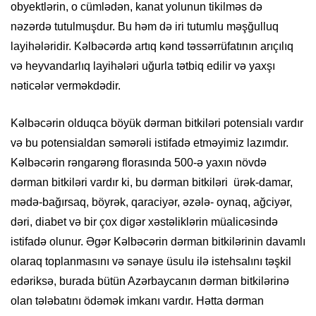
obyektlərin, o cümlədən, kanat yolunun tikilməs də
nəzərdə tutulmuşdur. Bu həm də iri tutumlu məşğulluq
layihələridir. Kəlbəcərdə artıq kənd təssərrüfatının arıçılıq
və heyvandarlıq layihələri uğurla tətbiq edilir və yaxşı
nəticələr verməkdədir.
Kəlbəcərin olduqca böyük dərman bitkiləri potensialı vardır
və bu potensialdan səmərəli istifadə etməyimiz lazımdır.
Kəlbəcərin rəngarəng florasında 500-ə yaxın növdə
dərman bitkiləri vardır ki, bu dərman bitkiləri ürək-damar,
mədə-bağırsaq, böyrək, qaraciyər, əzələ- oynaq, ağciyər,
dəri, diabet və bir çox digər xəstəliklərin müalicəsində
istifadə olunur. Əgər Kəlbəcərin dərman bitkilərinin davamlı
olaraq toplanmasını və sənaye üsulu ilə istehsalını təşkil
edəriksə, burada bütün Azərbaycanın dərman bitkilərinə
olan tələbatını ödəmək imkanı vardır. Hətta dərman