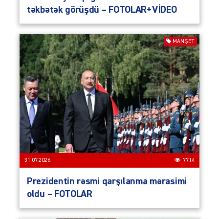
təkbətək görüşdü – FOTOLAR+VİDEO
MANŞET
31.07.2026
7714
Prezidentin rəsmi qarşılanma mərasimi
oldu – FOTOLAR