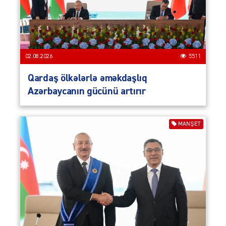
02.08.2026
5511
Qardaş ölkələrlə əməkdaşlıq
Azərbaycanın gücünü artırır
MANŞET