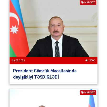
MANŞET
04.08.2026
5500
Prezident Gömrük Məcəlləsində
dəyişikliyi TƏSDİQLƏDİ
MANŞET