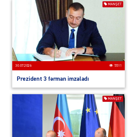
MANŞET
30.07.2026
5511
Prezident 3 fərman imzaladı
MANŞET