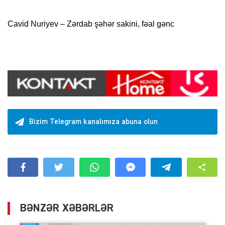
Cavid Nuriyev – Zərdab şəhər sakini, fəal gənc
Bizim Telegram kanalımıza abunə olun
BƏNZƏR XƏBƏRLƏR