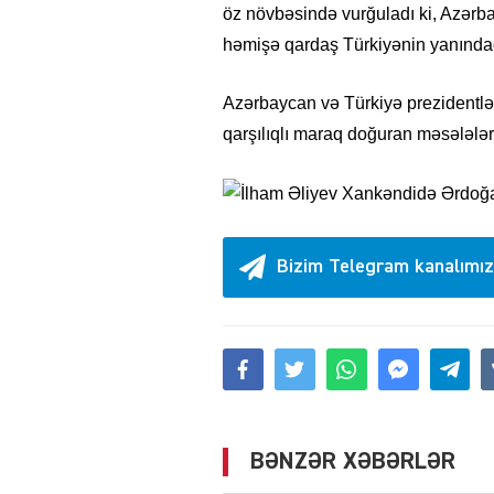
öz növbəsində vurğuladı ki, Azərb
həmişə qardaş Türkiyənin yanındad
Azərbaycan və Türkiyə prezidentlə
qarşılıqlı maraq doğuran məsələlərə
Bizim Telegram kanalımız
BƏNZƏR XƏBƏRLƏR