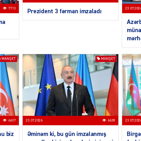
7713
23.07.202
Prezident 3 fərman imzaladı
ma
Azər
SIYAS
münas
mərh
MANŞET
MANŞET
SIYAS
6637
23.07.2026
6638
23.07.202
u biz
Əminəm ki, bu gün imzalanmış
Birg
SIYAS