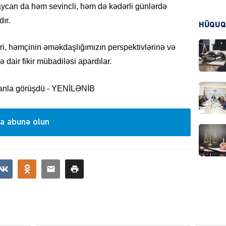
aycan da həm sevincli, həm də kədərli günlərdə
ır.
HÜQUQ
CƏMIY
ri, həmçinin əməkdaşlığımızın perspektivlərinə və
 dair fikir mübadiləsi apardılar.
CƏMIY
a abunə olun
MANŞE