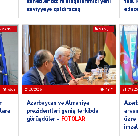
sənədlər bizim əlaqələrimizi yeni
fəal 
səviyyəyə qaldıracaq
edəcə
MANŞET
MANŞET
SIYAS
6639
21.07.2026
4417
21.07.202
SIYAS
an
Azərbaycan və Almaniya
Azər
lara
prezidentləri geniş tərkibdə
arası
görüşdülər –
FOTOLAR
üzrə
imza