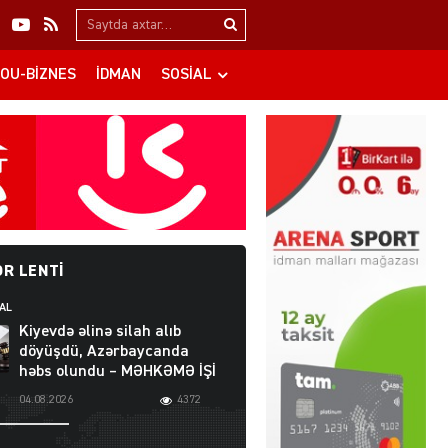
Search…
OU-BIZNES
İDMAN
SOSIAL
R LENTI
AL
Kiyevdə əlinə silah alıb
döyüşdü, Azərbaycanda
həbs olundu – MƏHKƏMƏ İŞİ
04.08.2026
4372