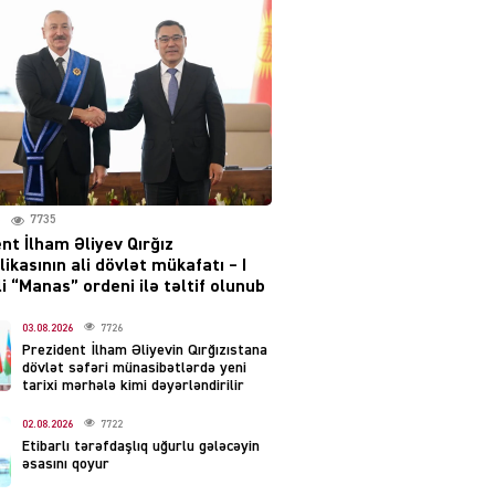
layihəsi ilə bağlı AÇIQLAMA
04.08.2026
4374
Müharibə Rusiyanın belini
bükür
04.08.2026
3987
7735
IZNES
nt İlham Əliyev Qırğız
Ekranlardan uzaq qalan
ikasının ali dövlət mükafatı – I
məşhur aktrisanın yeni
i “Manas” ordeni ilə təltif olunub
qazanc mənbəyi ortaya
çıxdı
03.08.2026
7726
Prezident İlham Əliyevin Qırğızıstana
04.08.2026
2149
dövlət səfəri münasibətlərdə yeni
tarixi mərhələ kimi dəyərləndirilir
YƏT
02.08.2026
7722
Hüseyn Həsənov haqqında
Etibarlı tərəfdaşlıq uğurlu gələcəyin
həbs qərarı verildi –
əsasını qoyur
Milyonluq əmlakı müsadirə