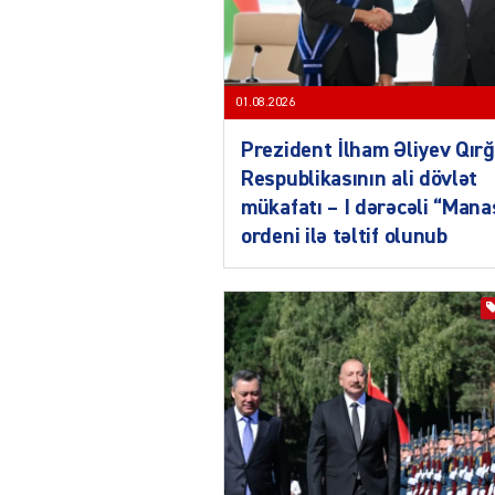
01.08.2026
Prezident İlham Əliyev Qırğ
Respublikasının ali dövlət
mükafatı – I dərəcəli “Mana
ordeni ilə təltif olunub