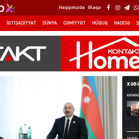
Haqqımızda
Əlaqə
T
İQTISADIYYAT
DÜNYA
CƏMIYYƏT
HÜQUQ
HADISƏ
Ş
XƏBƏ
KRIMIN
SOSIAL