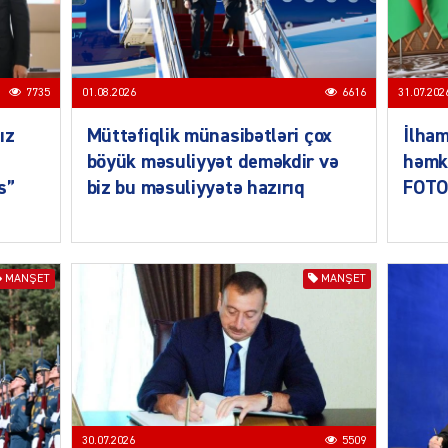
SIYAS
7735
01.08.2026
6616
31.07.202
ız
Müttəfiqlik münasibətləri çox
İlham
böyük məsuliyyət deməkdir və
həmka
s”
biz bu məsuliyyətə hazırıq
FOTO
SIYAS
MANŞET
MANŞET
SIYAS
30.07.2026
5509