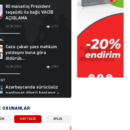
80 manatlıq Prezident
təqaüdü ilə bağlı VACİB
AÇIQLAMA
04.08.2026
4373
AL
Cəza çəkən şəxs məhkum
yoldaşını buna görə
öldürüb…
04.08.2026
2986
YƏT
Azərbaycanda sürücüsüz
nəqliyyat dövrü başlayır –
BELƏ işləyəcək
04.08.2026
3988
X OXUNANLAR
LÜK
HƏFTƏLIK
AYLIQ
ƏT
XİN rəhbərindən TRİPP