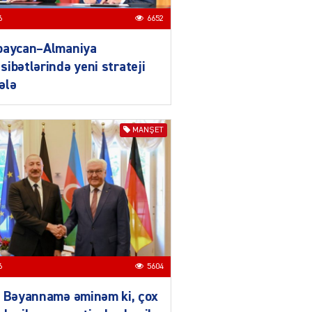
daha da möhkəmlənir
6
6652
03.08.2026
4391
baycan–Almaniya
ƏT
ibətlərində yeni strateji
Prezident İlham Əliyevin
ələ
Qırğızıstana dövlət səfəri
münasibətlərdə yeni tarixi
mərhələ kimi dəyərləndirilir
MANŞET
03.08.2026
7726
ƏT
Azərbaycan-Qırğızıstan
münasibətləri
bərabərhüquqlu
tərəfdaşlığa və yüksək
etimada söykənən
müttəfiqlik modelidir
6
5604
03.08.2026
2900
ə Bəyannamə əminəm ki, çox
ƏT