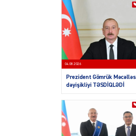
04.08.2026
Prezident Gömrük Məcəlləs
dəyişikliyi TƏSDİQLƏDİ