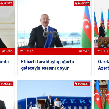
MANŞET
MANŞET
SIYAS
DÜNYA
5484
02.08.2026
7722
02.08.202
ində
Etibarlı tərəfdaşlıq uğurlu
Qarda
CƏMIY
gələcəyin əsasını qoyur
Azərb
MANŞET
MANŞET
SIYAS