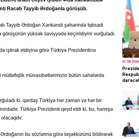
enti Rəcəb Tayyib Ərdoğanla görüşüb.
cəb Tayyib Ərdoğan Xankəndi şəhərində İqtisadi
DÜNYA
ə görüşünün yüksək səviyyədə keçirildiyini vurğuladı.
ə iştirak etdiyinə görə Türkiyə Prezidentinə
01.08.2026
ŞOU-B
Prezide
Respubl
i müttəfiqlik münasibətlərimizin bütün sahələrdə
dərəcəl
ğuladı ki, qardaş Türkiyə hər zaman və hər bir
ndadır. Türkiyə Prezidenti qeyd etdi ki, bu, həmişə
CƏMIY
 olacaqdır.
 Ərdoğanın bu sözlərinə görə təşəkkürünü bildirərək