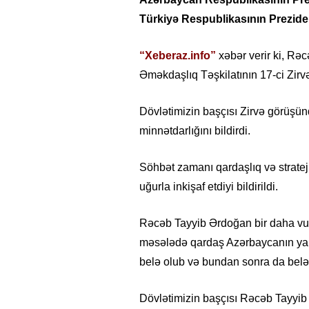
Türkiyə Respublikasının Prezid
“Xeberaz.info”
xəbər verir ki, Rə
Əməkdaşlıq Təşkilatının 17-ci Zirv
Dövlətimizin başçısı Zirvə görüşünd
minnətdarlığını bildirdi.
Söhbət zamanı qardaşlıq və stratej
uğurla inkişaf etdiyi bildirildi.
Rəcəb Tayyib Ərdoğan bir daha vur
məsələdə qardaş Azərbaycanın yanı
belə olub və bundan sonra da belə
Dövlətimizin başçısı Rəcəb Tayyib