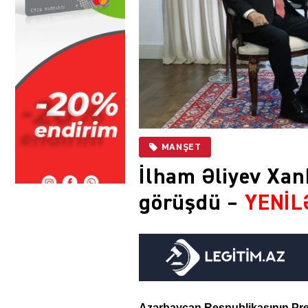
MANŞET
İlham Əliyev Xa
görüşdü –
YENİL
Azərbaycan Respublikasının Prez