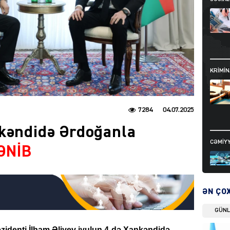
KRIMIN
7284
04.07.2025
nkəndidə Ərdoğanla
CƏMIY
ƏNİB
ƏN ÇO
GÜN
SIYAS
identi İlham Əliyev iyulun 4-də Xankəndidə