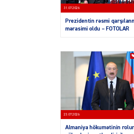
31.07.2026
Prezidentin rəsmi qarşılan
mərasimi oldu – FOTOLAR
23.07.2026
Almaniya hökumətinin rolun