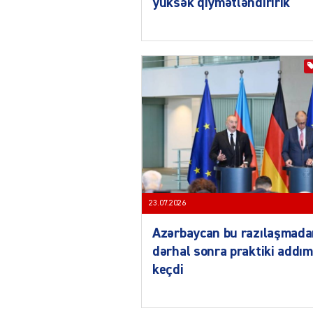
yüksək qiymətləndiririk
23.07.2026
Azərbaycan bu razılaşmad
dərhal sonra praktiki addım
keçdi