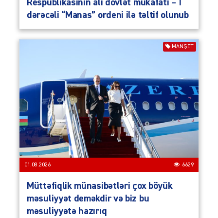
Respublikasının ali dövlət mükafatı – I
dərəcəli “Manas” ordeni ilə təltif olunub
MANŞET
01.08.2026
6629
Müttəfiqlik münasibətləri çox böyük
məsuliyyət deməkdir və biz bu
məsuliyyətə hazırıq