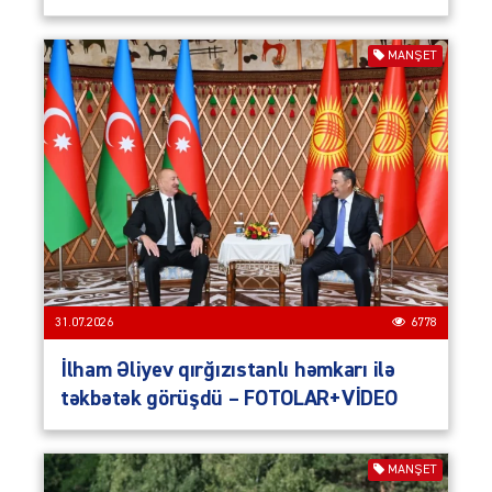
MANŞET
31.07.2026
6778
İlham Əliyev qırğızıstanlı həmkarı ilə
təkbətək görüşdü – FOTOLAR+VİDEO
MANŞET