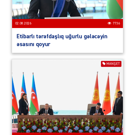
02.08.2026
7736
Etibarlı tərəfdaşlıq uğurlu gələcəyin
əsasını qoyur
MANŞET