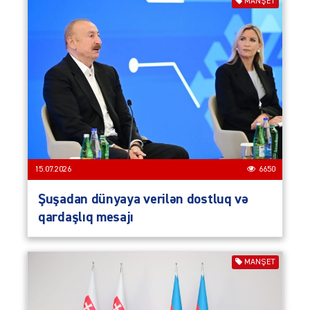
MANŞET
15.07.2026
6650
Şuşadan dünyaya verilən dostluq və
qardaşlıq mesajı
MANŞET