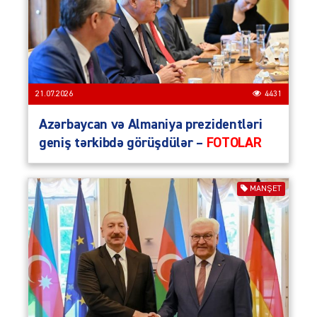
21.07.2026
4431
Azərbaycan və Almaniya prezidentləri
geniş tərkibdə görüşdülər –
FOTOLAR
MANŞET