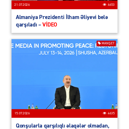
21.07.2026
6653
Almaniya Prezidenti İlham Əliyevi belə
qarşıladı –
VİDEO
MANŞET
15.07.2026
4635
Qonşularla qarşılıqlı əlaqələr olmadan,