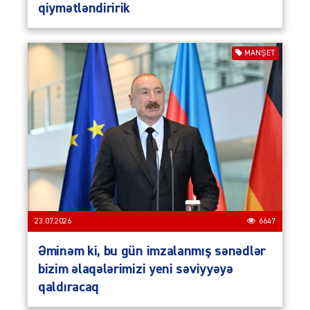
qiymətləndiririk
MANŞET
23.07.2026
6647
Əminəm ki, bu gün imzalanmış sənədlər
bizim əlaqələrimizi yeni səviyyəyə
qaldıracaq