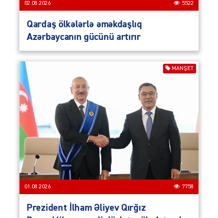
02.08.2026
5522
Qardaş ölkələrlə əməkdaşlıq
Azərbaycanın gücünü artırır
MANŞET
01.08.2026
7758
Prezident İlham Əliyev Qırğız