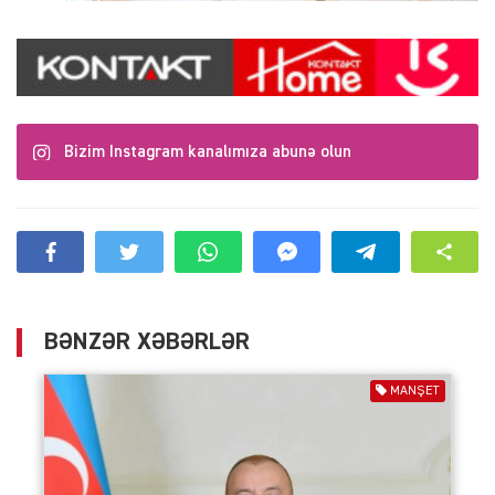
Bizim Instagram kanalımıza abunə olun
BƏNZƏR XƏBƏRLƏR
MANŞET