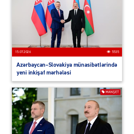
15.07.2026
5535
Azərbaycan–Slovakiya münasibətlərində
yeni inkişaf mərhələsi
MANŞET