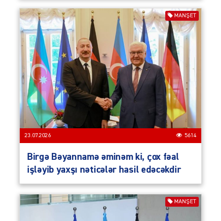
MANŞET
23.07.2026
5614
Birgə Bəyannamə əminəm ki, çox fəal
işləyib yaxşı nəticələr hasil edəcəkdir
MANŞET