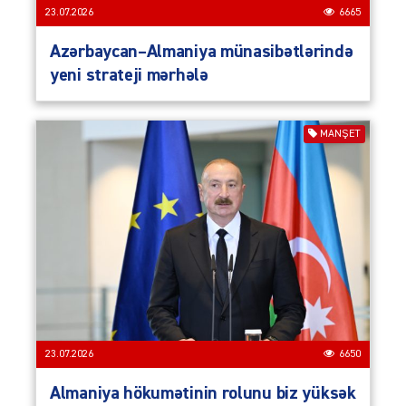
23.07.2026
6665
Azərbaycan–Almaniya münasibətlərində
yeni strateji mərhələ
MANŞET
23.07.2026
6650
Almaniya hökumətinin rolunu biz yüksək