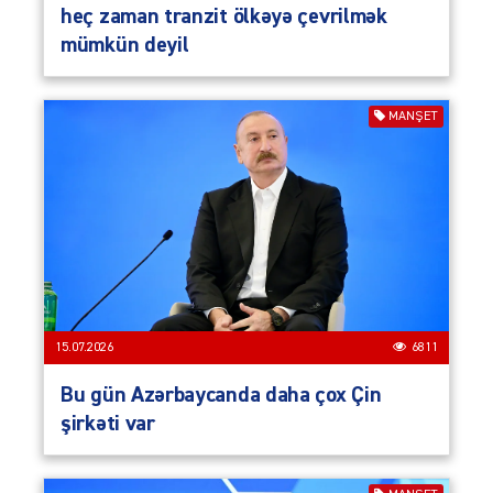
heç zaman tranzit ölkəyə çevrilmək
mümkün deyil
MANŞET
15.07.2026
6811
Bu gün Azərbaycanda daha çox Çin
şirkəti var