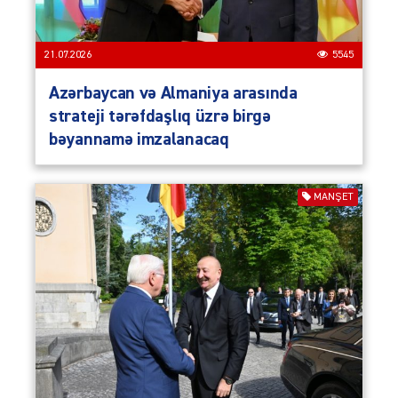
21.07.2026
5545
Azərbaycan və Almaniya arasında
strateji tərəfdaşlıq üzrə birgə
bəyannamə imzalanacaq
MANŞET