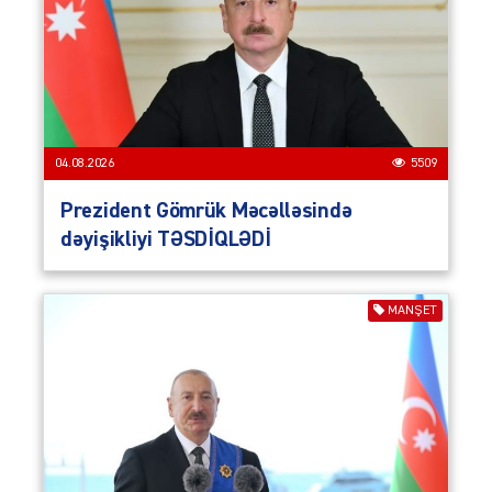
04.08.2026
5509
Prezident Gömrük Məcəlləsində
dəyişikliyi TƏSDİQLƏDİ
MANŞET