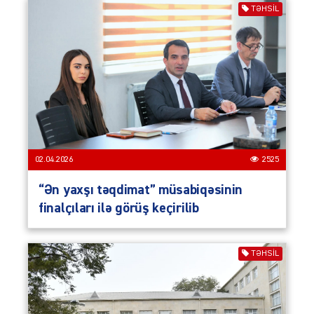
TƏHSIL
02.04.2026
2525
“Ən yaxşı təqdimat” müsabiqəsinin
finalçıları ilə görüş keçirilib
TƏHSIL