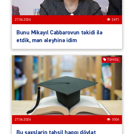
27.04.2026
2671
Bunu Mikayıl Cabbarovun təkidi ilə
etdik, mən əleyhinə idim
TƏHSIL
27.04.2026
3006
Bu şəxslərin təhsil haqqı dövlət