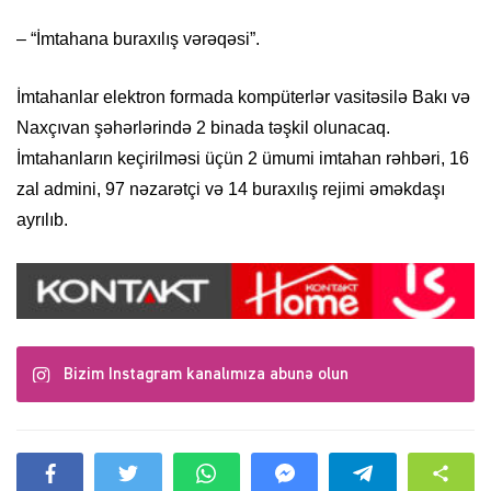
– “İmtahana buraxılış vərəqəsi”.
İmtahanlar elektron formada kompüterlər vasitəsilə Bakı və
Naxçıvan şəhərlərində 2 binada təşkil olunacaq.
İmtahanların keçirilməsi üçün 2 ümumi imtahan rəhbəri, 16
zal admini, 97 nəzarətçi və 14 buraxılış rejimi əməkdaşı
ayrılıb.
Bizim Instagram kanalımıza abunə olun