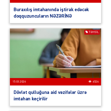
Buraxılış imtahanında iştirak edəcək
doqquzuncuların NƏZƏRİNƏ
TƏHSIL
15.03.2026
4524
Dövlət qulluğuna aid vəzifələr üzrə
imtahan keçirilir