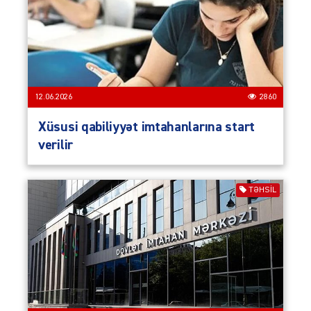
12.06.2026
2860
Xüsusi qabiliyyət imtahanlarına start
verilir
TƏHSIL