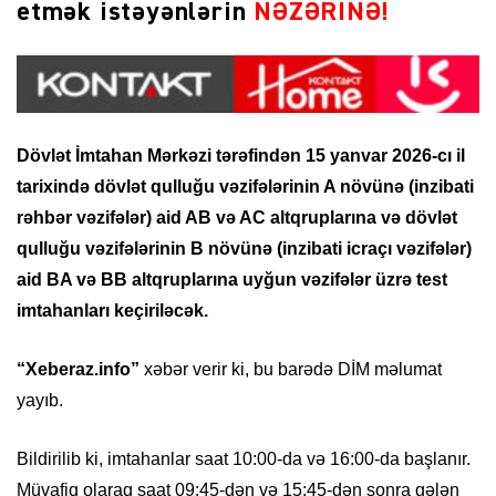
etmək istəyənlərin
NƏZƏRİNƏ!
Dövlət İmtahan Mərkəzi tərəfindən 15 yanvar 2026-cı il
tarixində dövlət qulluğu vəzifələrinin A növünə (inzibati
rəhbər vəzifələr) aid AB və AC altqruplarına və dövlət
qulluğu vəzifələrinin B növünə (inzibati icraçı vəzifələr)
aid BA və BB altqruplarına uyğun vəzifələr üzrə test
imtahanları keçiriləcək.
“Xeberaz.info”
xəbər verir ki, bu barədə DİM məlumat
yayıb.
Bildirilib ki, imtahanlar saat 10:00-da və 16:00-da başlanır.
Müvafiq olaraq saat 09:45-dən və 15:45-dən sonra gələn