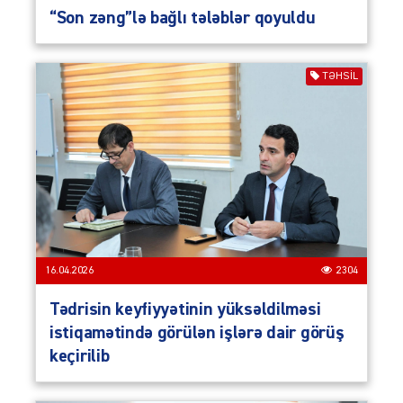
“Son zəng”lə bağlı tələblər qoyuldu
TƏHSIL
16.04.2026
2304
Tədrisin keyfiyyətinin yüksəldilməsi
istiqamətində görülən işlərə dair görüş
keçirilib