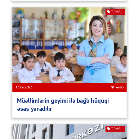
TƏHSIL
16.06.2026
4465
Müəllimlərin geyimi ilə bağlı hüquqi
əsas yaradılır
TƏHSIL