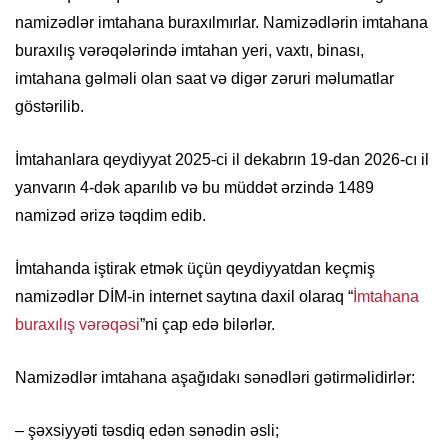
namizədlər imtahana buraxılmırlar. Namizədlərin imtahana
buraxılış vərəqələrində imtahan yeri, vaxtı, binası,
imtahana gəlməli olan saat və digər zəruri məlumatlar
göstərilib.
İmtahanlara qeydiyyat 2025-ci il dekabrın 19-dan 2026-cı il
yanvarın 4-dək aparılıb və bu müddət ərzində 1489
namizəd ərizə təqdim edib.
İmtahanda iştirak etmək üçün qeydiyyatdan keçmiş
namizədlər DİM-in internet saytına daxil olaraq “
İmtahana
buraxılış vərəqəsi
”ni çap edə bilərlər.
Namizədlər imtahana aşağıdakı sənədləri gətirməlidirlər:
– şəxsiyyəti təsdiq edən sənədin əsli;