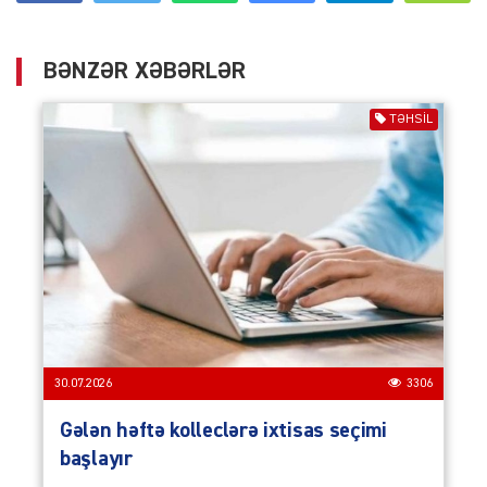
BƏNZƏR XƏBƏRLƏR
TƏHSIL
30.07.2026
3306
Gələn həftə kolleclərə ixtisas seçimi
başlayır