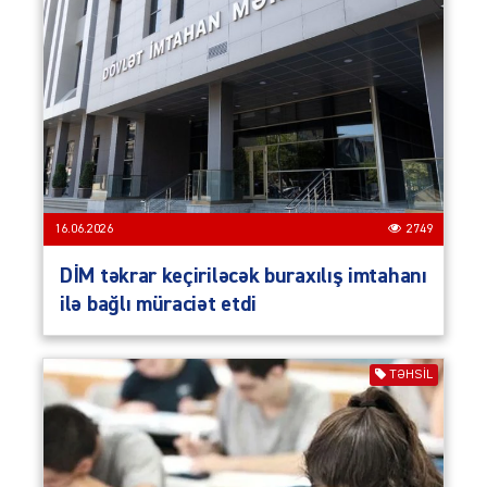
16.06.2026
2749
DİM təkrar keçiriləcək buraxılış imtahanı
ilə bağlı müraciət etdi
TƏHSIL