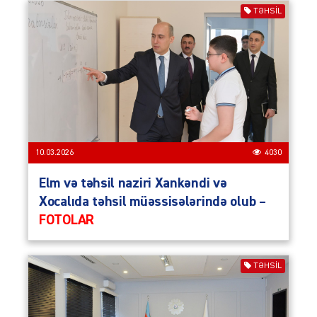
TƏHSIL
10.03.2026
4030
Elm və təhsil naziri Xankəndi və
Xocalıda təhsil müəssisələrində olub –
FOTOLAR
TƏHSIL