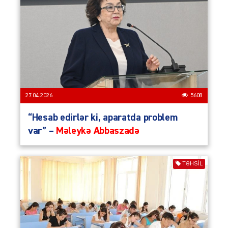
27.04.2026
5608
“Hesab edirlər ki, aparatda problem
var” –
Məleykə Abbaszadə
TƏHSIL