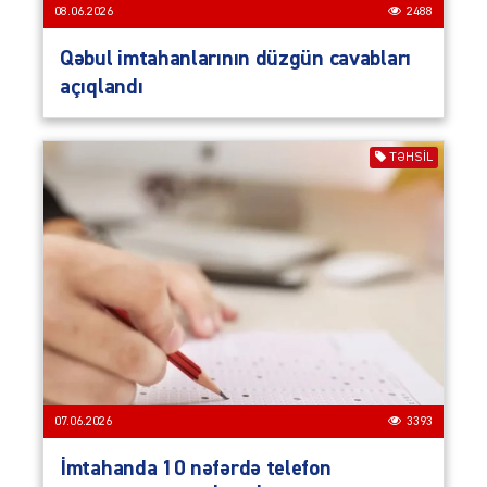
08.06.2026
2488
Qəbul imtahanlarının düzgün cavabları
açıqlandı
TƏHSIL
07.06.2026
3393
İmtahanda 10 nəfərdə telefon