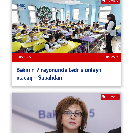
TƏHSIL
17.05.2026
2505
Bakının 7 rayonunda tədris onlayn
olacaq – Sabahdan
TƏHSIL