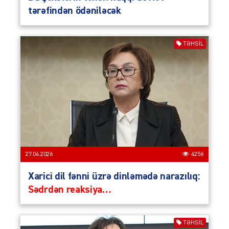
tərəfindən ödəniləcək
TƏHSIL
27.04.2026
4256
Xarici dil fənni üzrə dinləmədə narazılıq:
Sədrdən reaksiya…
TƏHSIL