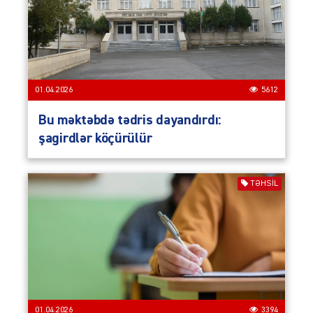
01.04.2026
5612
Bu məktəbdə tədris dayandırdı:
şagirdlər köçürülür
TƏHSIL
01.04.2026
3394