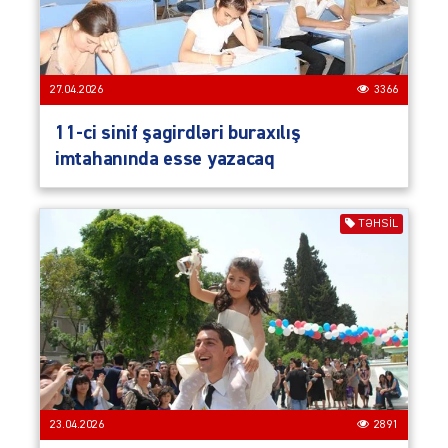
27.04.2026
3366
11-ci sinif şagirdləri buraxılış
imtahanında esse yazacaq
TƏHSIL
23.04.2026
2891