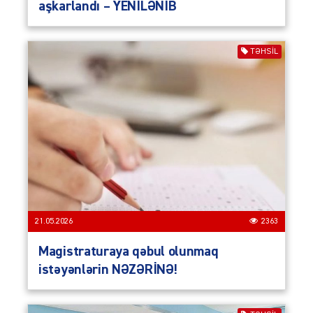
aşkarlandı – YENİLƏNİB
TƏHSIL
21.05.2026
2363
Magistraturaya qəbul olunmaq
istəyənlərin NƏZƏRİNƏ!