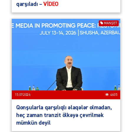
qarşıladı –
VİDEO
MANŞET
15.07.2026
4635
Qonşularla qarşılıqlı əlaqələr olmadan,
heç zaman tranzit ölkəyə çevrilmək
mümkün deyil