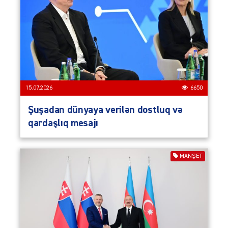
15.07.2026
6650
Şuşadan dünyaya verilən dostluq və
qardaşlıq mesajı
MANŞET