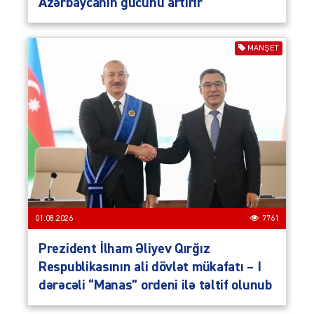
Azərbaycanın gücünü artırır
MANŞET
01.08.2026
7761
Prezident İlham Əliyev Qırğız
Respublikasının ali dövlət mükafatı – I
dərəcəli “Manas” ordeni ilə təltif olunub