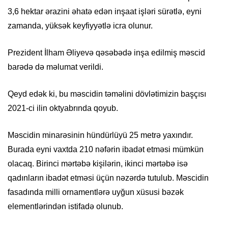
3,6 hektar ərazini əhatə edən inşaat işləri sürətlə, eyni
zamanda, yüksək keyfiyyətlə icra olunur.
Prezident İlham Əliyevə qəsəbədə inşa edilmiş məscid
barədə də məlumat verildi.
Qeyd edək ki, bu məscidin təməlini dövlətimizin başçısı
2021-ci ilin oktyabrında qoyub.
Məscidin minarəsinin hündürlüyü 25 metrə yaxındır.
Burada eyni vaxtda 210 nəfərin ibadət etməsi mümkün
olacaq. Birinci mərtəbə kişilərin, ikinci mərtəbə isə
qadınların ibadət etməsi üçün nəzərdə tutulub. Məscidin
fasadında milli ornamentlərə uyğun xüsusi bəzək
elementlərindən istifadə olunub.