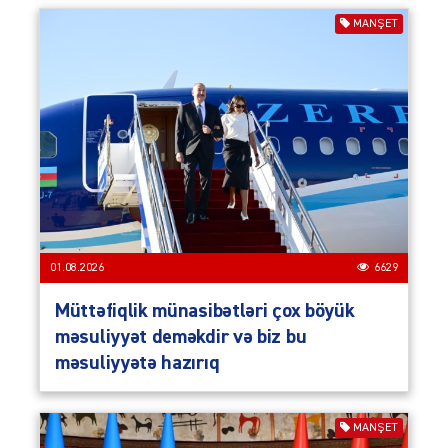
MANŞET
01.08.2026
6629
Müttəfiqlik münasibətləri çox böyük
məsuliyyət deməkdir və biz bu
məsuliyyətə hazırıq
MANŞET