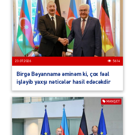
23.07.2026
5614
Birgə Bəyannamə əminəm ki, çox fəal
işləyib yaxşı nəticələr hasil edəcəkdir
MANŞET