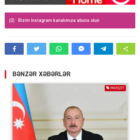
Bizim Instagram kanalımıza abunə olun
BƏNZƏR XƏBƏRLƏR
MANŞET