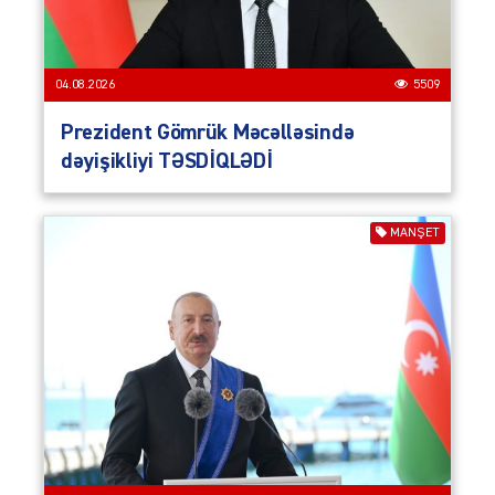
04.08.2026
5509
Prezident Gömrük Məcəlləsində
dəyişikliyi TƏSDİQLƏDİ
MANŞET