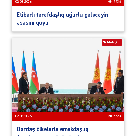
02.08.2026
7736
Etibarlı tərəfdaşlıq uğurlu gələcəyin
əsasını qoyur
MANŞET
02.08.2026
5523
Qardaş ölkələrlə əməkdaşlıq