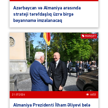
Azərbaycan və Almaniya arasında
strateji tərəfdaşlıq üzrə birgə
bəyannamə imzalanacaq
MANŞET
21.07.2026
6653
Almaniya Prezidenti İlham Əliyevi belə