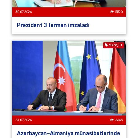
30.07.2026
5520
Prezident 3 fərman imzaladı
MANŞET
23.07.2026
6665
Azərbaycan–Almaniya münasibətlərində