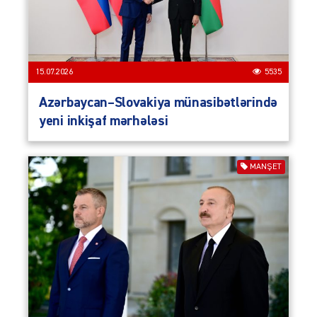
15.07.2026
5535
Azərbaycan–Slovakiya münasibətlərində
yeni inkişaf mərhələsi
MANŞET