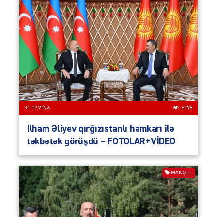
31.07.2026
6778
İlham Əliyev qırğızıstanlı həmkarı ilə
təkbətək görüşdü – FOTOLAR+VİDEO
MANŞET