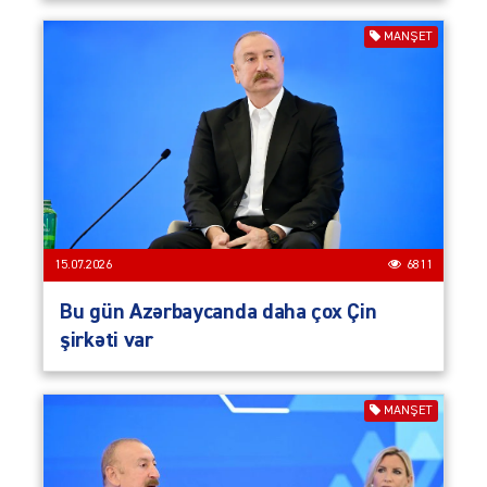
MANŞET
15.07.2026
6811
Bu gün Azərbaycanda daha çox Çin
şirkəti var
MANŞET