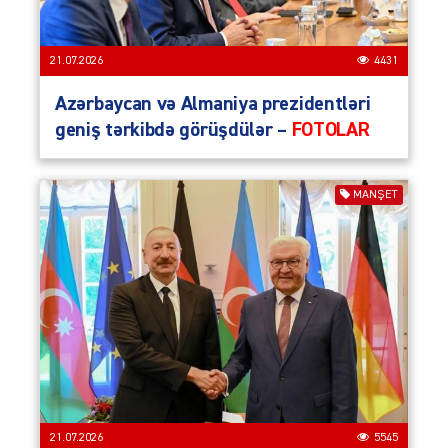
21.07.2026
4431
Azərbaycan və Almaniya prezidentləri
geniş tərkibdə görüşdülər –
FOTOLAR
MANŞET
21.07.2026
5545