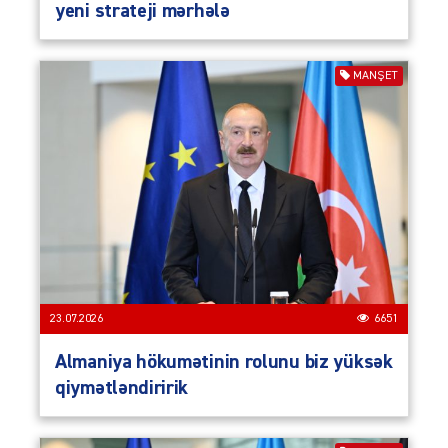
yeni strateji mərhələ
MANŞET
23.07.2026
6651
Almaniya hökumətinin rolunu biz yüksək
qiymətləndiririk