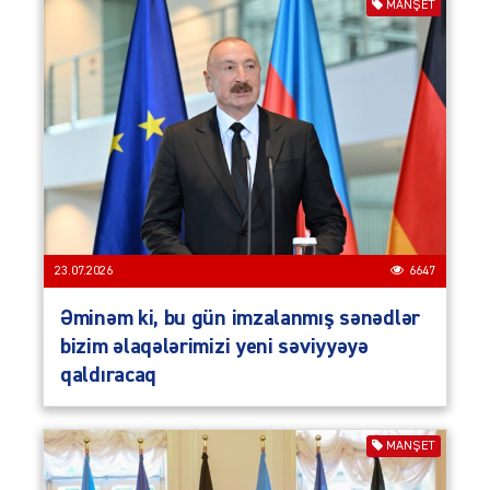
MANŞET
23.07.2026
6647
Əminəm ki, bu gün imzalanmış sənədlər
bizim əlaqələrimizi yeni səviyyəyə
qaldıracaq
MANŞET