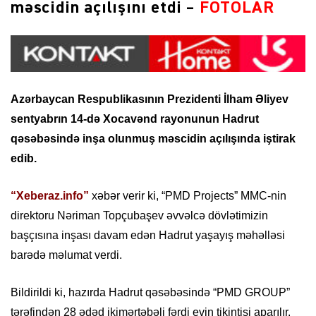
məscidin açılışını etdi –
FOTOLAR
Azərbaycan Respublikasının Prezidenti İlham Əliyev
sentyabrın 14-də Xocavənd rayonunun Hadrut
qəsəbəsində inşa olunmuş məscidin açılışında iştirak
edib.
“Xeberaz.info”
xəbər verir ki, “PMD Projects” MMC-nin
direktoru Nəriman Topçubaşev əvvəlcə dövlətimizin
başçısına inşası davam edən Hadrut yaşayış məhəlləsi
barədə məlumat verdi.
Bildirildi ki, hazırda Hadrut qəsəbəsində “PMD GROUP”
tərəfindən 28 ədəd ikimərtəbəli fərdi evin tikintisi aparılır.