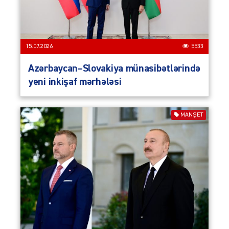
15.07.2026
5533
Azərbaycan–Slovakiya münasibətlərində
yeni inkişaf mərhələsi
MANŞET