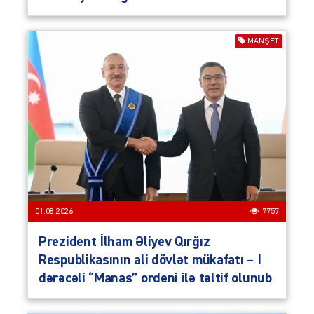
MANŞET
01.08.2026
7757
Prezident İlham Əliyev Qırğız
Respublikasının ali dövlət mükafatı – I
dərəcəli “Manas” ordeni ilə təltif olunub