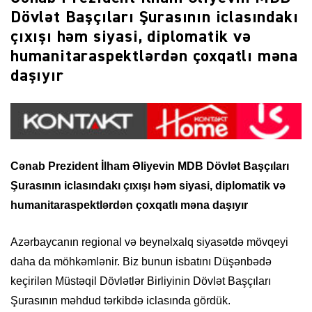
Dövlət Başçıları Şurasının iclasındakı
çıxışı həm siyasi, diplomatik və
humanitaraspektlərdən çoxqatlı məna
daşıyır
Cənab Prezident İlham Əliyevin MDB Dövlət Başçıları
Şurasının iclasındakı çıxışı həm siyasi, diplomatik və
humanitar
aspektlərdən çoxqatlı məna daşıyır
Azərbaycanın regional və beynəlxalq siyasətdə mövqeyi
daha da möhkəmlənir. Biz bunun isbatını Düşənbədə
keçirilən Müstəqil Dövlətlər Birliyinin Dövlət Başçıları
Şurasının məhdud tərkibdə iclasında gördük.