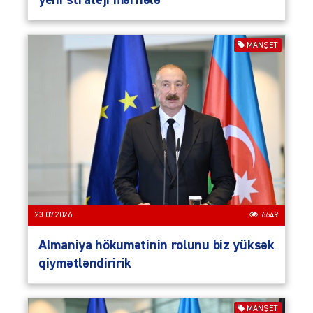
yeni strateji mərhələ
MANŞET
23.07.2026
6649
Almaniya hökumətinin rolunu biz yüksək
qiymətləndiririk
MANŞET