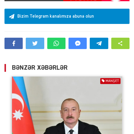
Bizim Telegram kanalımıza abunə olun
BƏNZƏR XƏBƏRLƏR
MANŞET