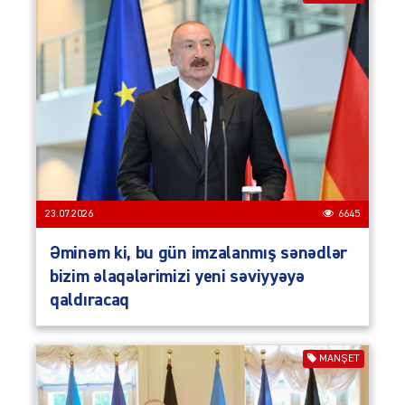
23.07.2026
6645
Əminəm ki, bu gün imzalanmış sənədlər
bizim əlaqələrimizi yeni səviyyəyə
qaldıracaq
MANŞET