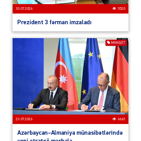
30.07.2026
5520
Prezident 3 fərman imzaladı
MANŞET
23.07.2026
6663
Azərbaycan–Almaniya münasibətlərində