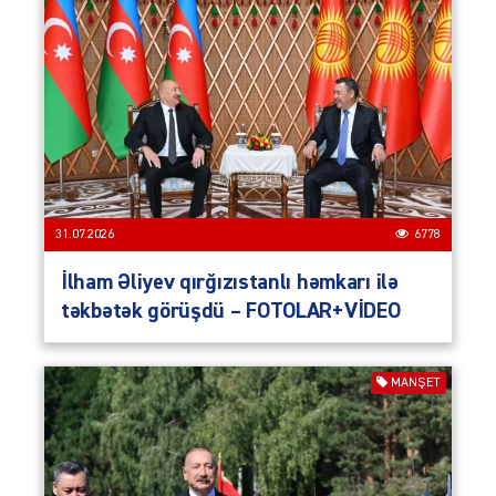
31.07.2026
6778
İlham Əliyev qırğızıstanlı həmkarı ilə
təkbətək görüşdü – FOTOLAR+VİDEO
MANŞET