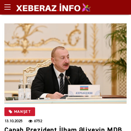
MANŞET
13.10.2025
6752
Cənab Prezident İlham Əliyevin MDB