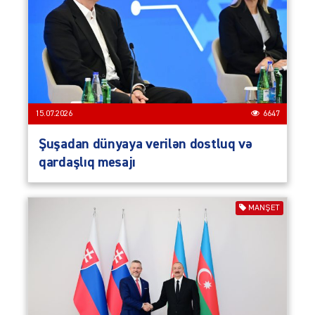
15.07.2026
6647
Şuşadan dünyaya verilən dostluq və
qardaşlıq mesajı
MANŞET