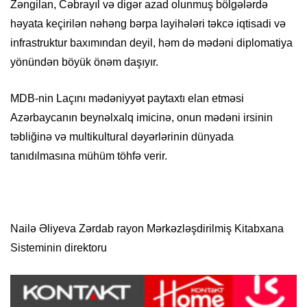
Zəngilan, Cəbrayıl və digər azad olunmuş bölgələrdə
həyata keçirilən nəhəng bərpa layihələri təkcə iqtisadi və
infrastruktur baxımından deyil, həm də mədəni diplomatiya
yönündən böyük önəm daşıyır.
MDB-nin Laçını mədəniyyət paytaxtı elan etməsi
Azərbaycanın beynəlxalq imicinə, onun mədəni irsinin
təbliğinə və multikultural dəyərlərinin dünyada
tanıdılmasına mühüm töhfə verir.
Nailə Əliyeva Zərdab rayon Mərkəzləşdirilmiş Kitabxana
Sisteminin direktoru