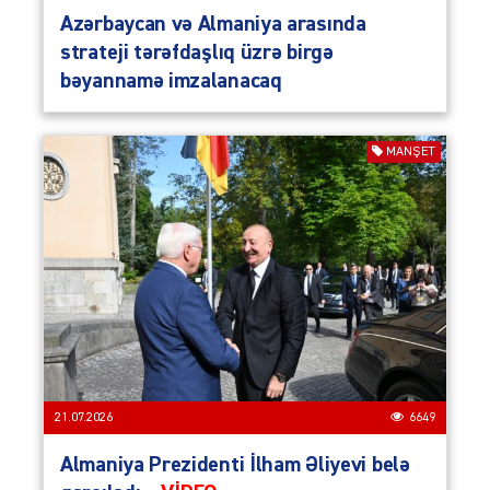
Azərbaycan və Almaniya arasında
strateji tərəfdaşlıq üzrə birgə
bəyannamə imzalanacaq
MANŞET
21.07.2026
6649
Almaniya Prezidenti İlham Əliyevi belə