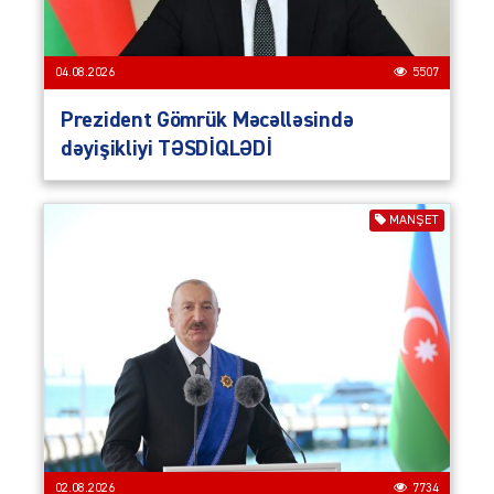
04.08.2026
5507
Prezident Gömrük Məcəlləsində
dəyişikliyi TƏSDİQLƏDİ
MANŞET
02.08.2026
7734