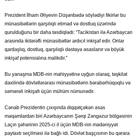
Prezident İlham Əliyevin Düşənbədə söylədiyi fikirlər bu
münasibətlərin qarşılıqlı etimad və dostluq üzərində
qurulduğunu bir daha təsdiqlədi: “Tacikistan ilə Azərbaycan
arasında ikitərəfli münasibətlər ardıcıl inkişaf edir. Onlar
qardaşlıq, dostluq, qarşılıqlı dəstəyə əsaslanır və böyük
inkişaf potensialına malikdir.”
Bu yanaşma MDB-nin mahiyyətinə uyğun olaraq, təşkilat
daxilində dövlətlərarası münasibətlərin bərabərhüquqlu və
səmərəli inkişafı üçün mühüm nümunədir.
Cənab Prezidentin çıxışında diqqətçəkən əsas
məqamlardan biri Azərbaycanın Şərqi Zəngəzur bölgəsinin
Laçın şəhərinin 2025-ci il üçün MDB-nin mədəniyyət
paytaxtı seçilməsi ilə bağlı idi. Dövlət başçısının bu qərara