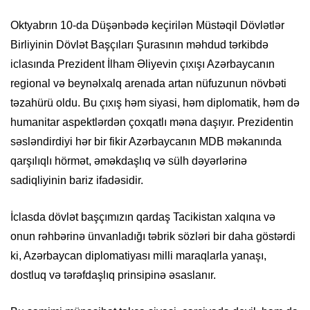
Oktyabrın 10-da Düşənbədə keçirilən Müstəqil Dövlətlər
Birliyinin Dövlət Başçıları Şurasının məhdud tərkibdə
iclasında Prezident İlham Əliyevin çıxışı Azərbaycanın
regional və beynəlxalq arenada artan nüfuzunun növbəti
təzahürü oldu. Bu çıxış həm siyasi, həm diplomatik, həm də
humanitar aspektlərdən çoxqatlı məna daşıyır. Prezidentin
səsləndirdiyi hər bir fikir Azərbaycanın MDB məkanında
qarşılıqlı hörmət, əməkdaşlıq və sülh dəyərlərinə
sadiqliyinin bariz ifadəsidir.
İclasda dövlət başçımızın qardaş Tacikistan xalqına və
onun rəhbərinə ünvanladığı təbrik sözləri bir daha göstərdi
ki, Azərbaycan diplomatiyası milli maraqlarla yanaşı,
dostluq və tərəfdaşlıq prinsipinə əsaslanır.