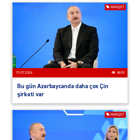
MANŞET
15.07.2026
6809
Bu gün Azərbaycanda daha çox Çin
şirkəti var
MANŞET