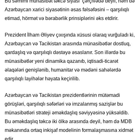
Bu səmimi münasibət təkcə siyasi çərçivədə deyil, həm də
Azərbaycan xarici siyasətinin əsas fəlsəfəsini – qarşılıqlı
etimad, hörmət və bərabərlik prinsiplərini əks etdirir.
Prezident İlham Əliyev çıxışında xüsusi olaraq vurğuladı ki,
Azərbaycan və Tacikistan arasında münasibətlər dostluq,
qardaşlıq və qarşılıqlı dəstəyə əsaslanır. Son illərdə bu
münasibətlər yeni dinamika qazanıb, iqtisadi-ticarət
əlaqələri genişlənib, humanitar və mədəni sahələrdə
qarşılıqlı layihələr həyata keçirilib.
Azərbaycan və Tacikistan prezidentlərinin mütəmadi
görüşləri, qarşılıqlı səfərləri və imzalanmış sazişlər bu
münasibətləri strateji əməkdaşlıq səviyyəsinə yüksəldib.
Bu əməkdaşlıq təkcə iki ölkə arasında deyil, həm də MDB
məkanında ortaq inkişaf modelinin formalaşmasına xidmət
edir.