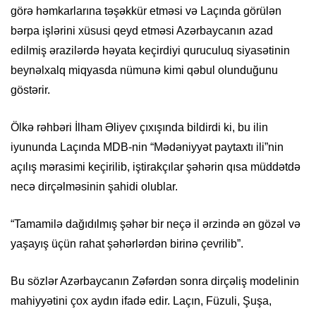
görə həmkarlarına təşəkkür etməsi və Laçında görülən
bərpa işlərini xüsusi qeyd etməsi Azərbaycanın azad
edilmiş ərazilərdə həyata keçirdiyi quruculuq siyasətinin
beynəlxalq miqyasda nümunə kimi qəbul olunduğunu
göstərir.
Ölkə rəhbəri İlham Əliyev çıxışında bildirdi ki, bu ilin
iyununda Laçında MDB-nin “Mədəniyyət paytaxtı ili”nin
açılış mərasimi keçirilib, iştirakçılar şəhərin qısa müddətdə
necə dirçəlməsinin şahidi olublar.
“Tamamilə dağıdılmış şəhər bir neçə il ərzində ən gözəl və
yaşayış üçün rahat şəhərlərdən birinə çevrilib”.
Bu sözlər Azərbaycanın Zəfərdən sonra dirçəliş modelinin
mahiyyətini çox aydın ifadə edir. Laçın, Füzuli, Şuşa,