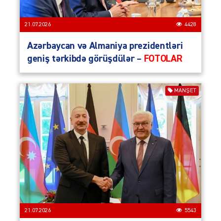
21.07.2026
4428
Azərbaycan və Almaniya prezidentləri
geniş tərkibdə görüşdülər –
FOTOLAR
MANŞET
21.07.2026
5543