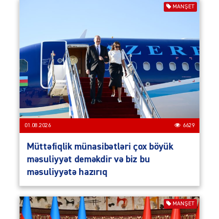
MANŞET
01.08.2026
6629
Müttəfiqlik münasibətləri çox böyük
məsuliyyət deməkdir və biz bu
məsuliyyətə hazırıq
MANŞET