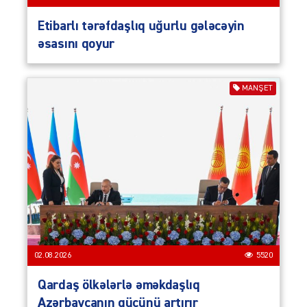
Etibarlı tərəfdaşlıq uğurlu gələcəyin
əsasını qoyur
MANŞET
02.08.2026
5520
Qardaş ölkələrlə əməkdaşlıq
Azərbaycanın gücünü artırır