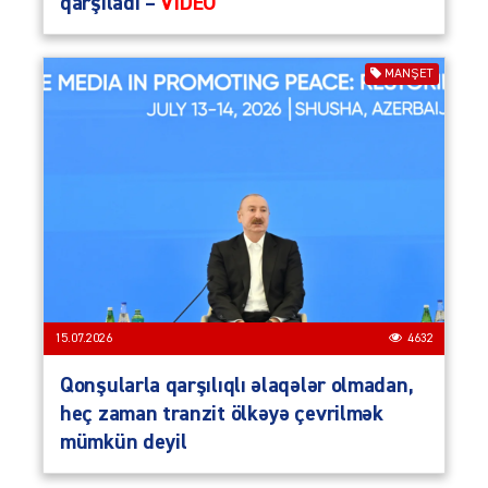
qarşıladı –
VİDEO
MANŞET
15.07.2026
4632
Qonşularla qarşılıqlı əlaqələr olmadan,
heç zaman tranzit ölkəyə çevrilmək
mümkün deyil