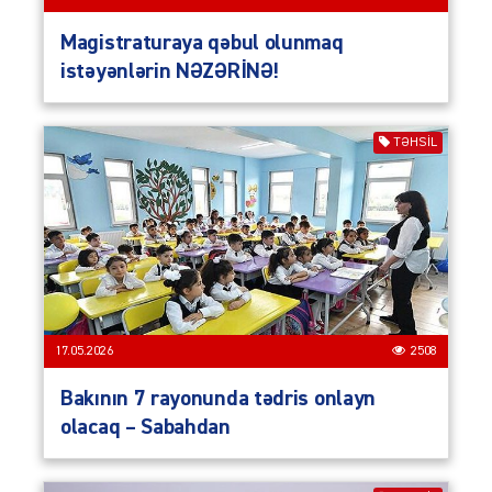
Magistraturaya qəbul olunmaq
istəyənlərin NƏZƏRİNƏ!
TƏHSIL
17.05.2026
2508
Bakının 7 rayonunda tədris onlayn
olacaq – Sabahdan