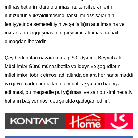
münasibətlərin idarə olunmasına, təhsilverənlərin
nüfuzunun yüksəldilməsinə, təhsil müəssisələrinin
fəaliyyətində səmərəliliyin və şəffaflığın artırılmasına və
maraqların toqquşmasının qarşısının alınmasına nail
olmaqdan ibarətdir.
Qeyd edilənləri nəzərə alaraq, 5 Oktyabr – Beynəlxalq
Müəllimlər Günü münasibətilə valideyn və şagirdlərin
müəllimləri təbrik etməsi adı altında onlara hər hansı maddi
və qeyri-maddi nemətlərin, qiymətli əşyaların hədiyyə
edilməsi, bu məqsədlə pul yığılması və sair bu kimi neqativ
halların baş verməsi qəti şəkildə qadağan edilir”.