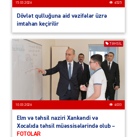
15.03.2026
4525
Dövlət qulluğuna aid vəzifələr üzrə
imtahan keçirilir
TƏHSIL
10.03.2026
4033
Elm və təhsil naziri Xankəndi və
Xocalıda təhsil müəssisələrində olub –
FOTOLAR