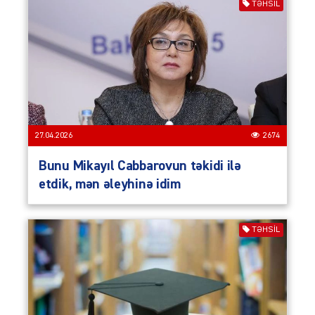
TƏHSIL
27.04.2026
2674
Bunu Mikayıl Cabbarovun təkidi ilə
etdik, mən əleyhinə idim
TƏHSIL