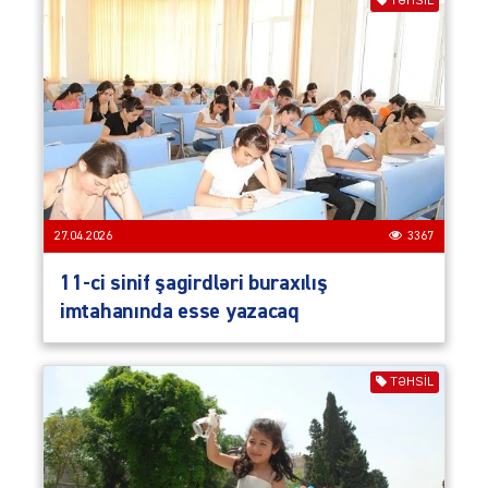
TƏHSIL
27.04.2026
3367
11-ci sinif şagirdləri buraxılış
imtahanında esse yazacaq
TƏHSIL