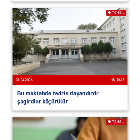
TƏHSIL
01.04.2026
5613
Bu məktəbdə tədris dayandırdı:
şagirdlər köçürülür
TƏHSIL