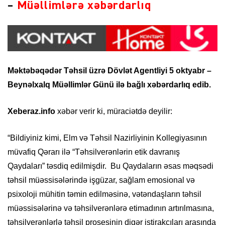
–
Müəllimlərə xəbərdarlıq
Məktəbəqədər Təhsil üzrə Dövlət Agentliyi 5 oktyabr –
Beynəlxalq Müəllimlər Günü ilə bağlı xəbərdarlıq edib.
Xeberaz.info
xəbər verir ki, müraciətdə deyilir:
“Bildiyiniz kimi, Elm və Təhsil Nazirliyinin Kollegiyasının
müvafiq Qərarı ilə “Təhsilverənlərin etik davranış
Qaydaları” təsdiq edilmişdir. Bu Qaydaların əsas məqsədi
təhsil müəssisələrində işgüzar, sağlam emosional və
psixoloji mühitin təmin edilməsinə, vətəndaşların təhsil
müəssisələrinə və təhsilverənlərə etimadının artırılmasına,
təhsilverənlərlə təhsil prosesinin digər iştirakçıları arasında