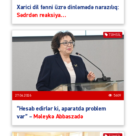
Xarici dil fənni üzrə dinləmədə narazılıq:
Sədrdən reaksiya…
TƏHSIL
27.04.2026
5609
“Hesab edirlər ki, aparatda problem
var” –
Məleykə Abbaszadə