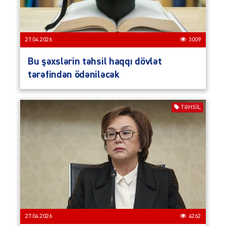
27.04.2026
3009
Bu şəxslərin təhsil haqqı dövlət
tərəfindən ödəniləcək
TƏHSIL
27.04.2026
4262