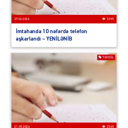
07.06.2026
3395
İmtahanda 10 nəfərdə telefon
aşkarlandı – YENİLƏNİB
TƏHSIL
21.05.2026
2365