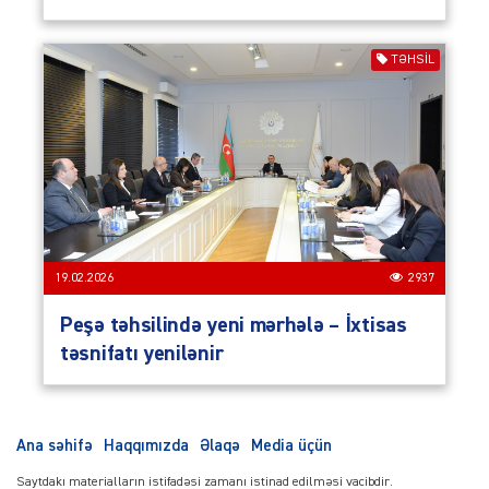
TƏHSIL
19.02.2026
2937
Peşə təhsilində yeni mərhələ – İxtisas
təsnifatı yenilənir
Ana səhifə
Haqqımızda
Əlaqə
Media üçün
Saytdakı materialların istifadəsi zamanı istinad edilməsi vacibdir.