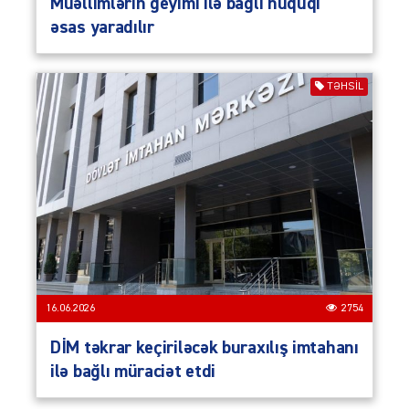
Müəllimlərin geyimi ilə bağlı hüquqi
əsas yaradılır
TƏHSIL
16.06.2026
2754
DİM təkrar keçiriləcək buraxılış imtahanı
ilə bağlı müraciət etdi