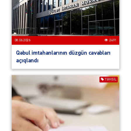
08.06.2026
2491
Qəbul imtahanlarının düzgün cavabları
açıqlandı
TƏHSIL