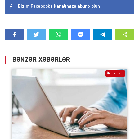
Bizim Facebooka kanalımıza abunə olun
BƏNZƏR XƏBƏRLƏR
TƏHSIL