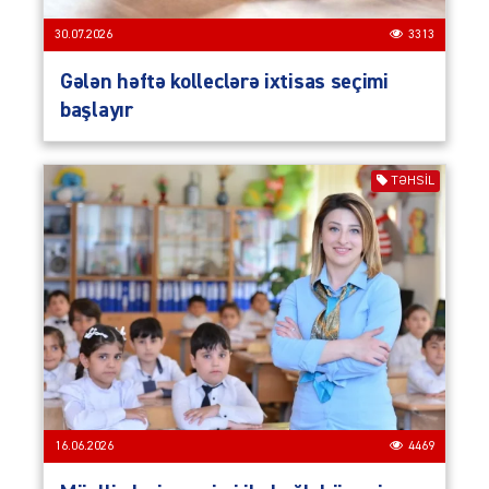
30.07.2026
3313
Gələn həftə kolleclərə ixtisas seçimi
başlayır
TƏHSIL
16.06.2026
4469