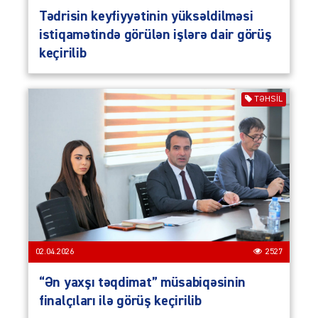
Tədrisin keyfiyyətinin yüksəldilməsi
istiqamətində görülən işlərə dair görüş
keçirilib
TƏHSIL
02.04.2026
2527
“Ən yaxşı təqdimat” müsabiqəsinin
finalçıları ilə görüş keçirilib