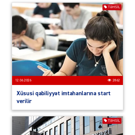
TƏHSIL
12.06.2026
2862
Xüsusi qabiliyyət imtahanlarına start
verilir
TƏHSIL