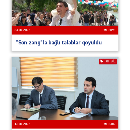
23.04.2026
2893
“Son zəng”lə bağlı tələblər qoyuldu
TƏHSIL
16.04.2026
2307