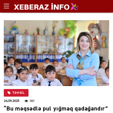
TƏHSIL
24.09.2025
161
“Bu məqsədlə pul yığmaq qadağandır”