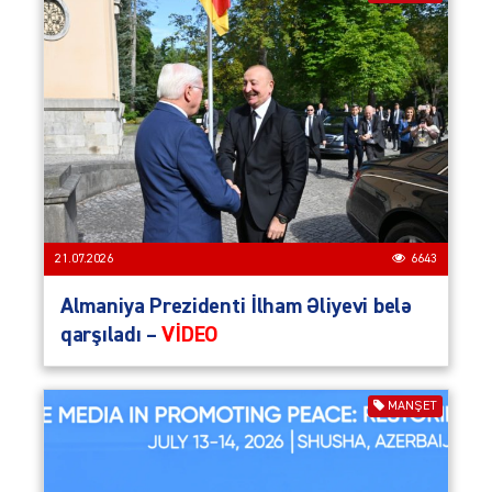
21.07.2026
6643
Almaniya Prezidenti İlham Əliyevi belə
qarşıladı –
VİDEO
MANŞET