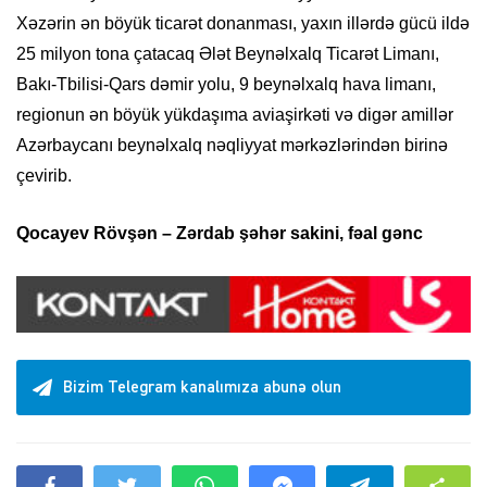
Xəzərin ən böyük ticarət donanması, yaxın illərdə gücü ildə
25 milyon tona çatacaq Ələt Beynəlxalq Ticarət Limanı,
Bakı-Tbilisi-Qars dəmir yolu, 9 beynəlxalq hava limanı,
regionun ən böyük yükdaşıma aviaşirkəti və digər amillər
Azərbaycanı beynəlxalq nəqliyyat mərkəzlərindən birinə
çevirib.
Qocayev Rövşən – Zərdab şəhər sakini, fəal gənc
Bizim Telegram kanalımıza abunə olun