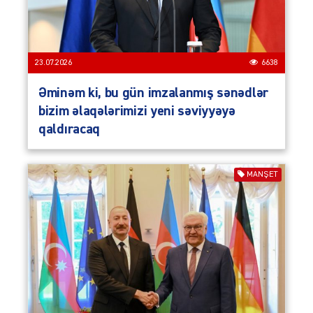
23.07.2026
6638
Əminəm ki, bu gün imzalanmış sənədlər
bizim əlaqələrimizi yeni səviyyəyə
qaldıracaq
MANŞET