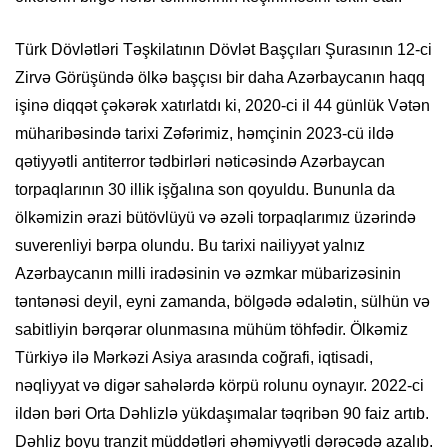
Türk Dövlətləri Təşkilatının Dövlət Başçıları Şurasının 12-ci
Zirvə Görüşündə ölkə başçısı bir daha Azərbaycanın haqq
işinə diqqət çəkərək xatırlatdı ki, 2020-ci il 44 günlük Vətən
müharibəsində tarixi Zəfərimiz, həmçinin 2023-cü ildə
qətiyyətli antiterror tədbirləri nəticəsində Azərbaycan
torpaqlarının 30 illik işğalına son qoyuldu. Bununla da
ölkəmizin ərazi bütövlüyü və əzəli torpaqlarımız üzərində
suverenliyi bərpa olundu. Bu tarixi nailiyyət yalnız
Azərbaycanın milli iradəsinin və əzmkar mübarizəsinin
təntənəsi deyil, eyni zamanda, bölgədə ədalətin, sülhün və
sabitliyin bərqərar olunmasına mühüm töhfədir. Ölkəmiz
Türkiyə ilə Mərkəzi Asiya arasında coğrafi, iqtisadi,
nəqliyyat və digər sahələrdə körpü rolunu oynayır. 2022-ci
ildən bəri Orta Dəhlizlə yükdaşımalar təqribən 90 faiz artıb.
Dəhliz boyu tranzit müddətləri əhəmiyyətli dərəcədə azalıb.