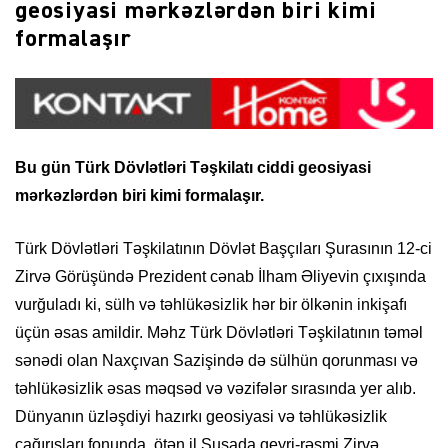
geosiyasi mərkəzlərdən biri kimi
formalaşır
Bu gün Türk Dövlətləri Təşkilatı ciddi geosiyasi
mərkəzlərdən biri kimi formalaşır.
Türk Dövlətləri Təşkilatının Dövlət Başçıları Şurasının 12-ci
Zirvə Görüşündə Prezident cənab İlham Əliyevin çıxışında
vurğuladı ki, sülh və təhlükəsizlik hər bir ölkənin inkişafı
üçün əsas amildir. Məhz Türk Dövlətləri Təşkilatının təməl
sənədi olan Naxçıvan Sazişində də sülhün qorunması və
təhlükəsizlik əsas məqsəd və vəzifələr sırasında yer alıb.
Dünyanın üzləşdiyi hazırkı geosiyasi və təhlükəsizlik
çağırışları fonunda, ötən il Şuşada qeyri-rəsmi Zirvə