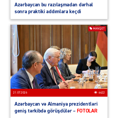
Azərbaycan bu razılaşmadan dərhal
sonra praktiki addımlara keçdi
MANŞET
21.07.2026
4422
Azərbaycan və Almaniya prezidentləri
geniş tərkibdə görüşdülər –
FOTOLAR