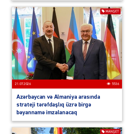
MANŞET
21.07.2026
5536
Azərbaycan və Almaniya arasında
strateji tərəfdaşlıq üzrə birgə
bəyannamə imzalanacaq
MANŞET