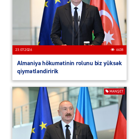
23.07.2026
6638
Almaniya hökumətinin rolunu biz yüksək
qiymətləndiririk
MANŞET