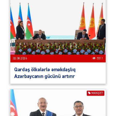
02.08.2026
5511
Qardaş ölkələrlə əməkdaşlıq
Azərbaycanın gücünü artırır
MANŞET