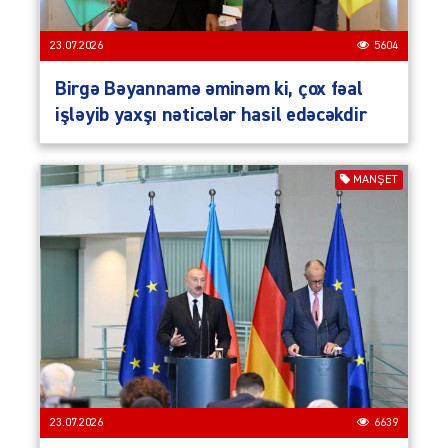
23.07.2026
5604
Birgə Bəyannamə əminəm ki, çox fəal
işləyib yaxşı nəticələr hasil edəcəkdir
MANŞET
23.07.2026
6639