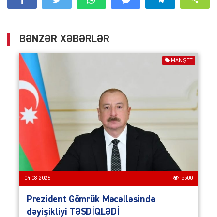
BƏNZƏR XƏBƏRLƏR
MANŞET
04.08.2026
5500
Prezident Gömrük Məcəlləsində
dəyişikliyi TƏSDİQLƏDİ