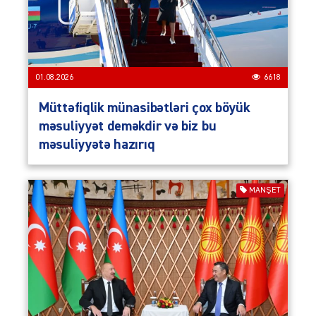
01.08.2026
6618
Müttəfiqlik münasibətləri çox böyük
məsuliyyət deməkdir və biz bu
məsuliyyətə hazırıq
MANŞET