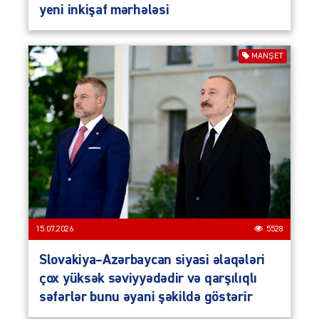
yeni inkişaf mərhələsi
MANŞET
15.07.2026
5528
Slovakiya–Azərbaycan siyasi əlaqələri
çox yüksək səviyyədədir və qarşılıqlı
səfərlər bunu əyani şəkildə göstərir