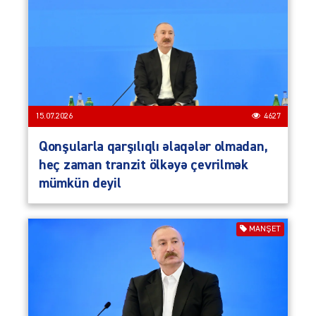
15.07.2026
4627
Qonşularla qarşılıqlı əlaqələr olmadan,
heç zaman tranzit ölkəyə çevrilmək
mümkün deyil
MANŞET