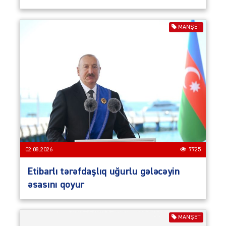
MANŞET
02.08.2026
7725
Etibarlı tərəfdaşlıq uğurlu gələcəyin
əsasını qoyur
MANŞET