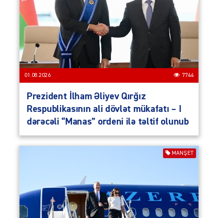
01.08.2026
7744
Prezident İlham Əliyev Qırğız
Respublikasının ali dövlət mükafatı – I
dərəcəli “Manas” ordeni ilə təltif olunub
MANŞET