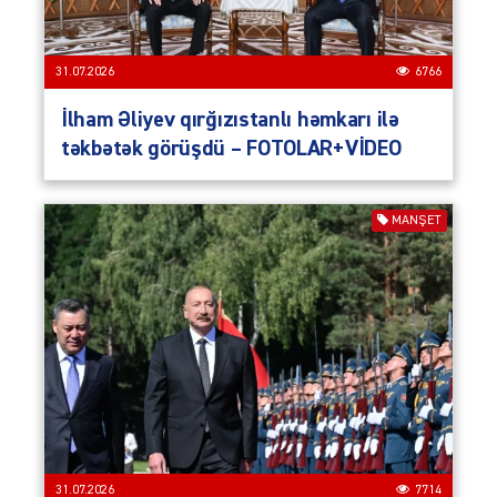
31.07.2026
6766
İlham Əliyev qırğızıstanlı həmkarı ilə
təkbətək görüşdü – FOTOLAR+VİDEO
MANŞET
31.07.2026
7714