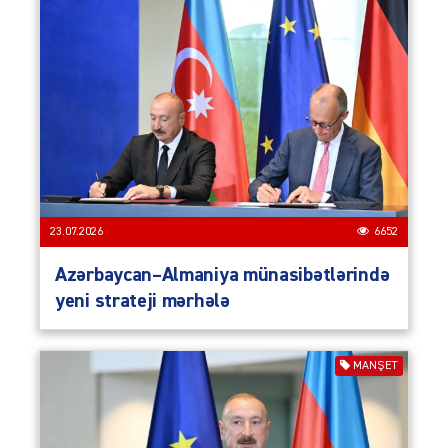
23.07.2026
6652
Azərbaycan–Almaniya münasibətlərində
yeni strateji mərhələ
MANŞET