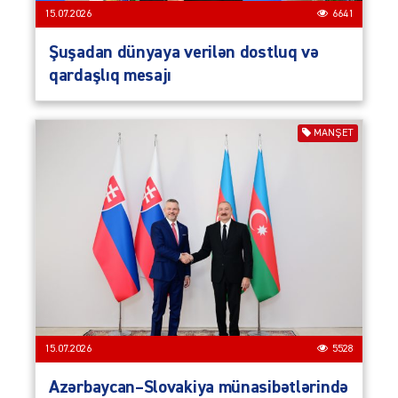
15.07.2026
6641
Şuşadan dünyaya verilən dostluq və
qardaşlıq mesajı
MANŞET
15.07.2026
5528
Azərbaycan–Slovakiya münasibətlərində