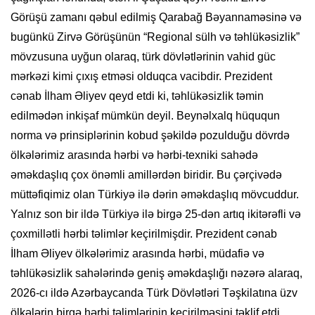
Görüşü zamanı qəbul edilmiş Qarabağ Bəyannaməsinə və
bugünkü Zirvə Görüşünün “Regional sülh və təhlükəsizlik”
mövzusuna uyğun olaraq, türk dövlətlərinin vahid güc
mərkəzi kimi çıxış etməsi olduqca vacibdir. Prezident
cənab İlham Əliyev qeyd etdi ki, təhlükəsizlik təmin
edilmədən inkişaf mümkün deyil. Beynəlxalq hüququn
norma və prinsiplərinin kobud şəkildə pozulduğu dövrdə
ölkələrimiz arasında hərbi və hərbi-texniki sahədə
əməkdaşlıq çox önəmli amillərdən biridir. Bu çərçivədə
müttəfiqimiz olan Türkiyə ilə dərin əməkdaşlıq mövcuddur.
Yalnız son bir ildə Türkiyə ilə birgə 25-dən artıq ikitərəfli və
çoxmillətli hərbi təlimlər keçirilmişdir. Prezident cənab
İlham Əliyev ölkələrimiz arasında hərbi, müdafiə və
təhlükəsizlik sahələrində geniş əməkdaşlığı nəzərə alaraq,
2026-cı ildə Azərbaycanda Türk Dövlətləri Təşkilatına üzv
ölkələrin birgə hərbi təlimlərinin keçirilməsini təklif etdi.