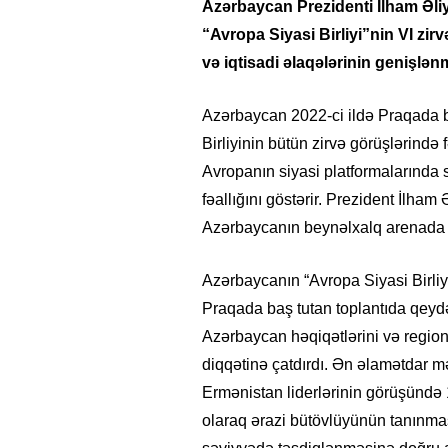
Azərbaycan Prezidenti İlham Əliy
“Avropa Siyasi Birliyi”nin VI zirv
və iqtisadi əlaqələrinin genişlən
Azərbaycan 2022-ci ildə Praqada ba
Birliyinin bütün zirvə görüşlərində
Avropanın siyasi platformalarında s
fəallığını göstərir. Prezident İlham
Azərbaycanın beynəlxalq arenada 
Azərbaycanın “Avropa Siyasi Birliyi
Praqada baş tutan toplantıda qeydə
Azərbaycan həqiqətlərini və regiona
diqqətinə çatdırdı. Ən əlamətdar 
Ermənistan liderlərinin görüşündə 
olaraq ərazi bütövlüyünün tanınma