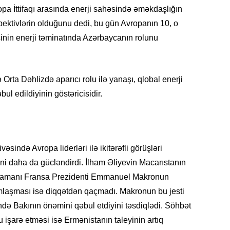
opa İttifaqı arasında enerji sahəsində əməkdaşlığın
ektivlərin olduğunu dedi, bu gün Avropanın 10, o
sinin enerji təminatında Azərbaycanın rolunu
KRIMIN
rta Dəhlizdə aparıcı rolu ilə yanaşı, qlobal enerji
bul edildiyinin göstəricisidir.
SOSIAL
əsində Avropa liderləri ilə ikitərəfli görüşləri
 daha da gücləndirdi. İlham Əliyevin Macarıstanın
i zamanı Fransa Prezidenti Emmanuel Makronun
KRIMIN
mlaşması isə diqqətdən qaçmadı. Makronun bu jesti
də Bakının önəmini qəbul etdiyini təsdiqlədi. Söhbət
şarə etməsi isə Ermənistanın taleyinin artıq