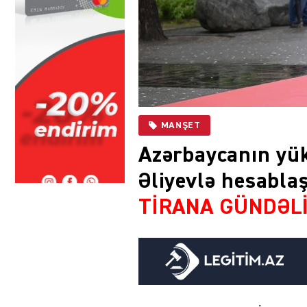
MANŞET
Azərbaycanın yük
Əliyevlə hesablaş
TİRANA GÜNDƏLİ