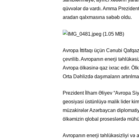
qüvvələr də vardı. Amma Prezident İ
aradan qalxmasına səbəb oldu.
Avropa İttifaqı üçün Cənubi Qafqa
çevrilib. Avropanın enerji təhlükə
Avropa ölkəsinə qaz ixrac edir. Öl
Orta Dəhlizdə daşımaların artırılmas
Prezident İlham Əliyev “Avropa Siyas
geosiyasi üstünlüyə malik lider kimi
müzakirələr Azərbaycan diplomatiy
ölkəmizin qlobal proseslərdə mühü
Avropanın enerji təhlükəsizliyi və 