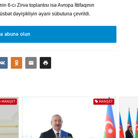
in 6-cı Zirvə toplantısı isə Avropa İttifaqının
bət dəyişikliyin əyani sübutuna çevrildi.
a abunə olun
MANŞE
SIYAS
MANŞET
MANŞET
DÜNYA