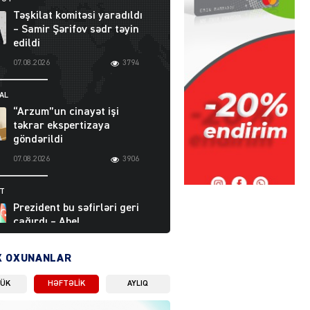
Təşkilat komitəsi yaradıldı
– Samir Şərifov sədr təyin
edildi
07.08.2026
3794
AL
“Arzum”un cinayət işi
təkrar ekspertizaya
göndərildi
07.08.2026
3906
ƏT
Prezident bu səfirləri geri
çağırdı – Abel
Məhərrəmovun oğlu da var
07.08.2026
5715
X OXUNANLAR
LÜK
HƏFTƏLIK
AYLIQ
Moskvada güclü partlayış