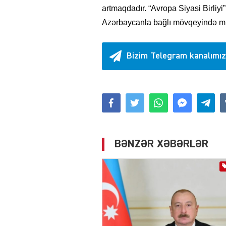
artmaqdadır. “Avropa Siyasi Birliyi”n
Azərbaycanla bağlı mövqeyində müs
Bizim Telegram kanalımız
BƏNZƏR XƏBƏRLƏR