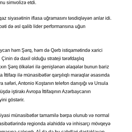
nu simvolizə etdi.
CƏMIY
 siyasətinin iflasa uğramasını təsdiqləyən anlar idi.
bəti də əsl qalib lider performansına uğun
baycan həm Şərq, həm də Qərb istiqamətində xarici
SIYAS
 Çinin də daxil olduğu strateji tərəfdaşlıq
xın Şərq ölkələri ilə genişlənən əlaqələr bunun bariz
ttifaqı ilə münasibətlər qarşılıqlı maraqlar əsasında
ıya səfəri, Antonio Koştanın telefon danışığı və Ursula
şdə iştirakı Avropa İttifaqının Azərbaycanın
DÜNYA
ini göstərir.
siyasi münasibətlər tamamilə bərpa olunub və normal
asibətlərində regionda əlahiddə və inhisarçı mövqeyə
ŞOU-B
nmasına çalışırdı. Aİ-də də bu cəhdləri dəstəkləyən