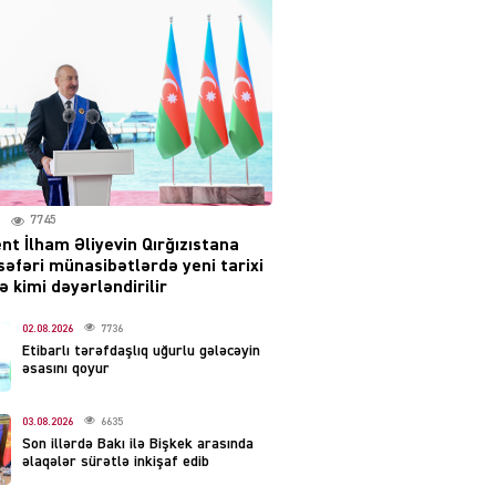
səsləri eşidildi
07.08.2026
5493
Rusiya-Ukrayna
münaqişəsinin həllində
irəliləyiş var – Tramp
07.08.2026
5504
7745
nt İlham Əliyevin Qırğızıstana
YƏT
səfəri münasibətlərdə yeni tarixi
Prezident 2 fərman
 kimi dəyərləndirilir
imzaladı
07.08.2026
02.08.2026
7736
5492
Etibarlı tərəfdaşlıq uğurlu gələcəyin
əsasını qoyur
 SİYASƏT
Tehran və İrəvandan
03.08.2026
6635
“Tramp yolu”na HƏMLƏ –
Son illərdə Bakı ilə Bişkek arasında
REAKSİYA
əlaqələr sürətlə inkişaf edib
07.08.2026
5494