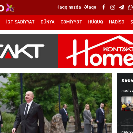
Haqqımızda
Əlaqə
T
İQTISADIYYAT
DÜNYA
CƏMIYYƏT
HÜQUQ
HADISƏ
Ş
XƏBƏ
CƏMIY
CƏMIY