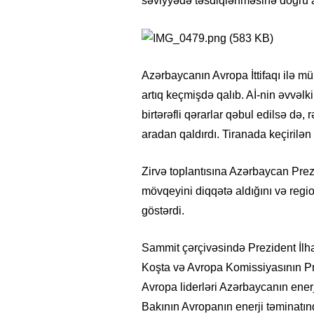
səviyyədə təsdiqlənməsinə doğru 
Azərbaycanın Avropa İttifaqı ilə m
artıq keçmişdə qalıb. Aİ-nin əvvəlk
birtərəfli qərarlar qəbul edilsə də,
aradan qaldırdı. Tiranada keçirilə
Zirvə toplantısına Azərbaycan Prez
mövqeyini diqqətə aldığını və regi
göstərdi.
Sammit çərçivəsində Prezident İlha
Koşta və Avropa Komissiyasının Pre
Avropa liderləri Azərbaycanın enerj
Bakının Avropanın enerji təminatınd