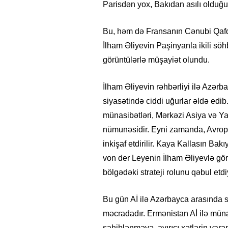
Parisdən yox, Bakıdan asılı olduğu
Bu, həm də Fransanın Cənubi Qafqaz
İlham Əliyevin Paşinyanla ikili söh
görüntülərlə müşayiət olundu.
İlham Əliyevin rəhbərliyi ilə Azər
siyasətində ciddi uğurlar əldə edib.
münasibətləri, Mərkəzi Asiya və Ya
nümunəsidir. Eyni zamanda, Avropa İ
inkişaf etdirilir. Kaya Kallasın Bak
von der Leyenin İlham Əliyevlə görü
bölgədəki strateji rolunu qəbul etdiy
Bu gün Aİ ilə Azərbayca arasında 
məcradadır. Ermənistan Aİ ilə mün
sahiblənməyə, ayırıcı xətlərin yara