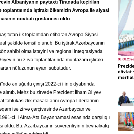
evin Albaniyanın paytaxtı Tiranada keçirilən
ə toplantısında iştirakı ölkəmizin Avropa ilə siyasi
məsinin növbəti göstəricisi oldu.
DÜNYA
ş tutan ilk toplantıdan etibarən Avropa Siyasi
 fəal şəkildə təmsil olunub. Bu iştirak Azərbaycanın
öz sahibi olma istəyini və regional inteqrasiyada
 Əliyevin bu zirvə toplantılarında müntəzəm iştirakı
03.08.2026
Prezide
artan nüfuzunun əyani sübutudur.
CƏMIY
dövlət 
mərhələ
”ndə ən uğurlu çıxışı 2022-ci ilin oktyabrında
 alınıb. Məhz bu zirvədə Prezident İlham Əliyev
l təhlükəsizlik məsələlərini Avropa liderlərinin
XARİCİ
məqam isə zirvə çərçivəsində Azərbaycan və
1991-ci il Alma-Ata Bəyannaməsi əsasında qarşılıqlı
sı oldu. Bu, Azərbaycanın suverenliyinin beynəlxalq