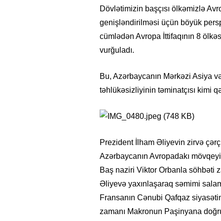
Dövlətimizin başçısı ölkəmizlə Avr
genişləndirilməsi üçün böyük persp
cümlədən Avropa İttifaqının 8 ölkə
vurğuladı.
Bu, Azərbaycanın Mərkəzi Asiya və O
təhlükəsizliyinin təminatçısı kimi qə
Prezident İlham Əliyevin zirvə çərçiv
Azərbaycanın Avropadakı mövqeyini
Baş naziri Viktor Orbanla söhbət
Əliyevə yaxınlaşaraq səmimi sala
Fransanın Cənubi Qafqaz siyasətin
zamanı Makronun Paşinyana doğru i