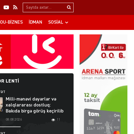
Search…
OU-BIZNES
İDMAN
SOSIAL
R LENTI
YƏT
Milli-mənəvi dəyərlər və
xalqlararası dostluq:
Bakıda birgə görüş keçirilib
08.08.2026
11
YƏT