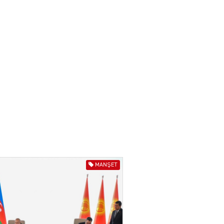
ilə təkbaşına mübarizə
aparır
04.08.2026
4913
T
Prezident Gömrük
Məcəlləsində dəyişikliyi
TƏSDİQLƏDİ
04.08.2026
5508
ƏT
Nazirdən Orta Dəhliz
açıqlaması
04.08.2026
5514
MANŞET
Ermənistanın taleyi BU
TARİXDƏ həll olunacaq
04.08.2026
5501