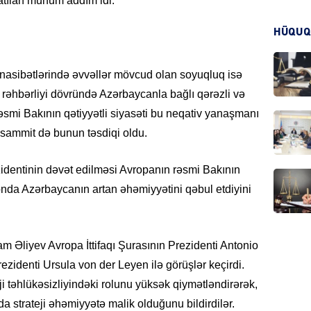
atılan mühüm addım idi.
KRIMIN
HÜQUQ
ünasibətlərində əvvəllər mövcud olan soyuqluq isə
i rəhbərliyi dövründə Azərbaycanla bağlı qərəzli və
 rəsmi Bakının qətiyyətli siyasəti bu neqativ yanaşmanı
HADIS
n sammit də bunun təsdiqi oldu.
identinin dəvət edilməsi Avropanın rəsmi Bakının
onda Azərbaycanın artan əhəmiyyətini qəbul etdiyini
DÜNYA
m Əliyev Avropa İttifaqı Şurasının Prezidenti Antonio
zidenti Ursula von der Leyen ilə görüşlər keçirdi.
i təhlükəsizliyindəki rolunu yüksək qiymətləndirərək,
HADIS
a strateji əhəmiyyətə malik olduğunu bildirdilər.