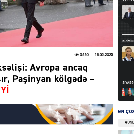
KRIMIN
5660
18.05.2025
səlişi: Avropa ancaq
ır, Paşinyan kölgədə –
SIYAS
Yİ
ƏN ÇO
GÜN
DÜNYA