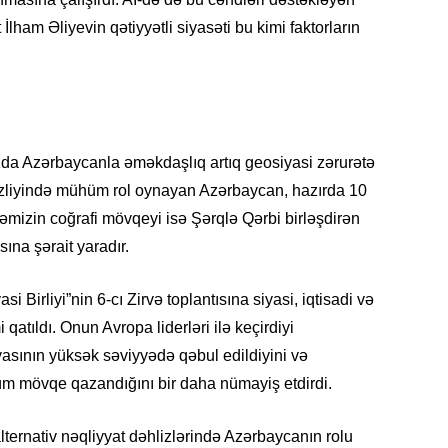
lham Əliyevin qətiyyətli siyasəti bu kimi faktorların
CƏMIY
zda Azərbaycanla əməkdaşlıq artıq geosiyasi zərurətə
sizliyində mühüm rol oynayan Azərbaycan, hazırda 10
kəmizin coğrafi mövqeyi isə Şərqlə Qərbi birləşdirən
ına şərait yaradır.
i Birliyi”nin 6-cı Zirvə toplantısına siyasi, iqtisadi və
CƏMIY
 qatıldı. Onun Avropa liderləri ilə keçirdiyi
asının yüksək səviyyədə qəbul edildiyini və
m mövqe qazandığını bir daha nümayiş etdirdi.
CƏMIY
alternativ nəqliyyat dəhlizlərində Azərbaycanın rolu