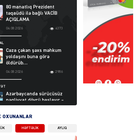
80 manatlıq Prezident
təqaüdü ilə bağlı VACİB
AÇIQLAMA
04.08.2026
4373
AL
Cəza çəkən şəxs məhkum
yoldaşını buna görə
öldürüb…
04.08.2026
2986
YƏT
Azərbaycanda sürücüsüz
nəqliyyat dövrü başlayır –
BELƏ işləyəcək
04.08.2026
3988
X OXUNANLAR
LÜK
HƏFTƏLIK
AYLIQ
ƏT
XİN rəhbərindən TRİPP