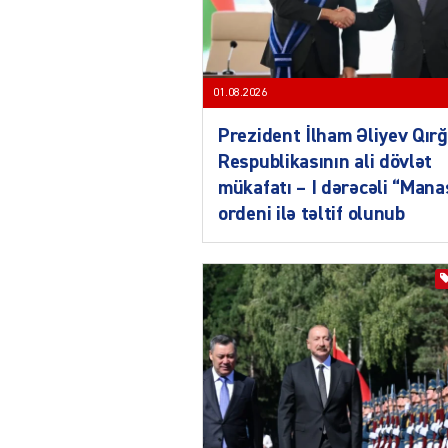
01.08.2026
Prezident İlham Əliyev Qırğ
Respublikasının ali dövlət
mükafatı – I dərəcəli “Mana
ordeni ilə təltif olunub