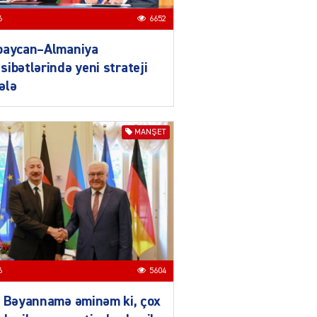
daha da möhkəmlənir
6
6652
03.08.2026
4391
baycan–Almaniya
ƏT
ibətlərində yeni strateji
Prezident İlham Əliyevin
ələ
Qırğızıstana dövlət səfəri
münasibətlərdə yeni tarixi
mərhələ kimi dəyərləndirilir
MANŞET
03.08.2026
7726
ƏT
Azərbaycan-Qırğızıstan
münasibətləri
bərabərhüquqlu
tərəfdaşlığa və yüksək
etimada söykənən
müttəfiqlik modelidir
6
5604
03.08.2026
2900
ə Bəyannamə əminəm ki, çox
ƏT