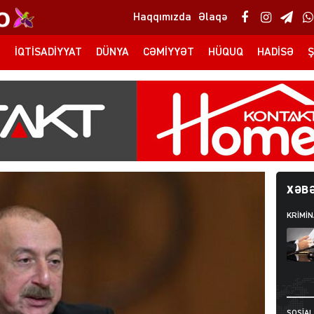
Haqqımızda
Əlaqə
T
İQTISADIYYAT
DÜNYA
CƏMIYYƏT
HÜQUQ
HADISƏ
Ş
XƏBƏ
KRIMIN
SOSIAL