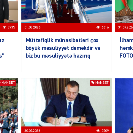
SIYAS
7735
01.08.2026
6616
31.07.202
ız
Müttəfiqlik münasibətləri çox
İlham
böyük məsuliyyət deməkdir və
həmka
s”
biz bu məsuliyyətə hazırıq
FOTO
SIYAS
MANŞET
MANŞET
SIYAS
30.07.2026
5509