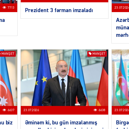
7713
23.07.202
Prezident 3 fərman imzaladı
ma
Azər
SIYAS
münas
mərh
MANŞET
MANŞET
SIYAS
6637
23.07.2026
6638
23.07.202
u biz
Əminəm ki, bu gün imzalanmış
Birg
SIYAS