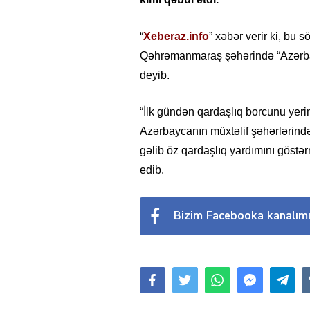
“
Xeberaz.info
” xəbər verir ki, bu 
Qəhrəmanmaraş şəhərində “Azərbay
deyib.
“İlk gündən qardaşlıq borcunu yeri
Azərbaycanın müxtəlif şəhərlərin
gəlib öz qardaşlıq yardımını göstə
edib.
Bizim Facebooka kanalım