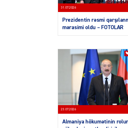
31.07.2026
Prezidentin rəsmi qarşılan
mərasimi oldu – FOTOLAR
23.07.2026
Almaniya hökumətinin rolun