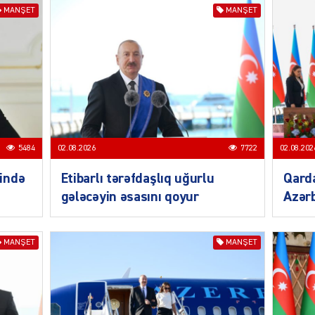
MANŞET
MANŞET
SIYAS
DÜNYA
5484
02.08.2026
7722
02.08.202
ində
Etibarlı tərəfdaşlıq uğurlu
Qarda
CƏMIY
gələcəyin əsasını qoyur
Azərb
MANŞET
MANŞET
SIYAS