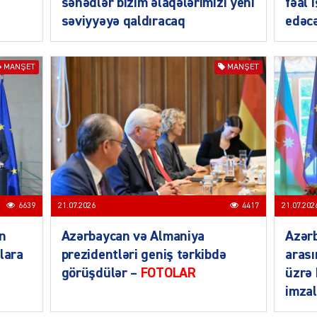
sənədlər bizim əlaqələrimizi yeni
fəal 
səviyyəyə qaldıracaq
edəcə
MANŞET
MANŞET
SIYAS
6639
21.07.2026
4417
21.07.202
SIYAS
an
Azərbaycan və Almaniya
Azər
lara
prezidentləri geniş tərkibdə
arası
görüşdülər –
FOTOLAR
üzrə
imza