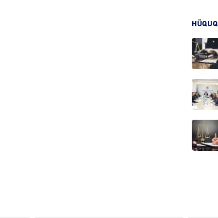
HÜQUQ
CƏMIY
CƏMIY
MANŞE