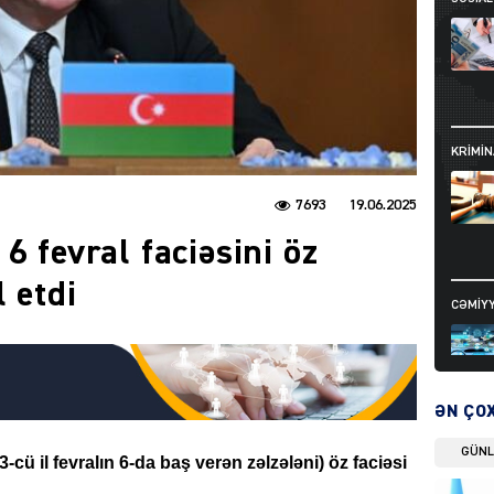
KRIMIN
7693
19.06.2025
6 fevral faciəsini öz
l etdi
CƏMIY
ƏN ÇO
GÜN
SIYAS
cü il fevralın 6-da baş verən zəlzələni) öz faciəsi