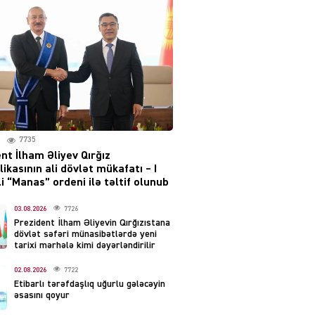
layihəsi ilə bağlı AÇIQLAMA
04.08.2026
4374
Müharibə Rusiyanın belini
bükür
04.08.2026
3987
7735
IZNES
nt İlham Əliyev Qırğız
Ekranlardan uzaq qalan
ikasının ali dövlət mükafatı – I
məşhur aktrisanın yeni
i “Manas” ordeni ilə təltif olunub
qazanc mənbəyi ortaya
çıxdı
03.08.2026
7726
Prezident İlham Əliyevin Qırğızıstana
04.08.2026
2149
dövlət səfəri münasibətlərdə yeni
tarixi mərhələ kimi dəyərləndirilir
YƏT
02.08.2026
7722
Hüseyn Həsənov haqqında
Etibarlı tərəfdaşlıq uğurlu gələcəyin
həbs qərarı verildi –
əsasını qoyur
Milyonluq əmlakı müsadirə