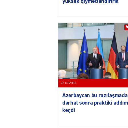
yüksək qiymətləndiririk
23.07.2026
Azərbaycan bu razılaşmad
dərhal sonra praktiki addım
keçdi