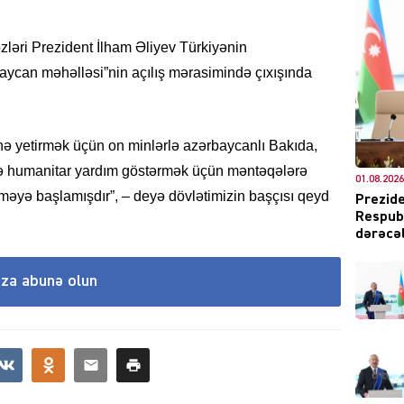
sözləri Prezident İlham Əliyev Türkiyənin
can məhəlləsi”nin açılış mərasimində çıxışında
DÜNYA
nə yetirmək üçün on minlərlə azərbaycanlı Bakıda,
də humanitar yardım göstərmək üçün məntəqələrə
01.08.2026
ŞOU-B
rməyə başlamışdır”, – deyə dövlətimizin başçısı qeyd
Prezide
Respubl
dərəcəl
ıza abunə olun
CƏMIY