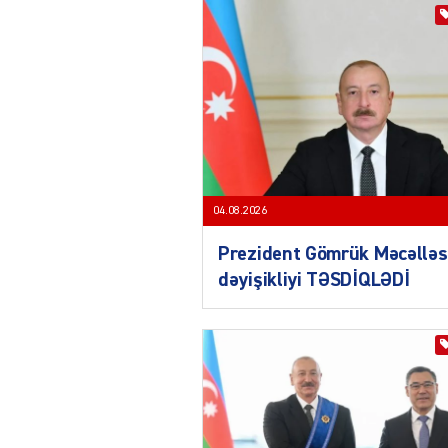
04.08.2026
Prezident Gömrük Məcəlləs
dəyişikliyi TƏSDİQLƏDİ