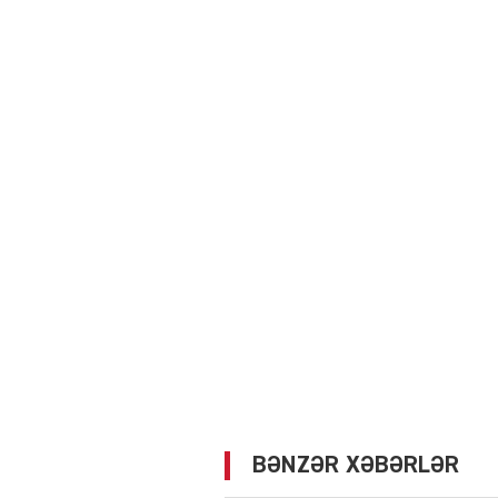
BƏNZƏR XƏBƏRLƏR