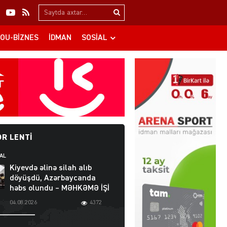
Search…
OU-BIZNES
İDMAN
SOSIAL
R LENTI
AL
Kiyevdə əlinə silah alıb
döyüşdü, Azərbaycanda
həbs olundu – MƏHKƏMƏ İŞİ
04.08.2026
4372