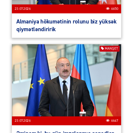
23.07.2026
6650
Almaniya hökumətinin rolunu biz yüksək
qiymətləndiririk
MANŞET
23.07.2026
6647