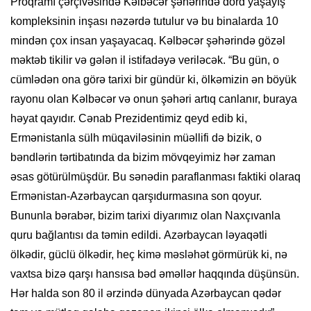
Proqramı çərçivəsində Kəlbəcər şəhərində dörd yaşayış
kompleksinin inşası nəzərdə tutulur və bu binalarda 10
mindən çox insan yaşayacaq. Kəlbəcər şəhərində gözəl
məktəb tikilir və gələn il istifadəyə veriləcək. “Bu gün, o
cümlədən ona görə tarixi bir gündür ki, ölkəmizin ən böyük
rayonu olan Kəlbəcər və onun şəhəri artıq canlanır, buraya
həyat qayıdır. Cənab Prezidentimiz qeyd edib ki,
Ermənistanla sülh müqaviləsinin müəllifi də bizik, o
bəndlərin tərtibatında da bizim mövqeyimiz hər zaman
əsas götürülmüşdür. Bu sənədin paraflanması faktiki olaraq
Ermənistan-Azərbaycan qarşıdurmasına son qoyur.
Bununla bərabər, bizim tarixi diyarımız olan Naxçıvanla
quru bağlantısı da təmin edildi. Azərbaycan ləyaqətli
ölkədir, güclü ölkədir, heç kimə məsləhət görmürük ki, nə
vaxtsa bizə qarşı hansısa bəd əməllər haqqında düşünsün.
Hər halda son 80 il ərzində dünyada Azərbaycan qədər