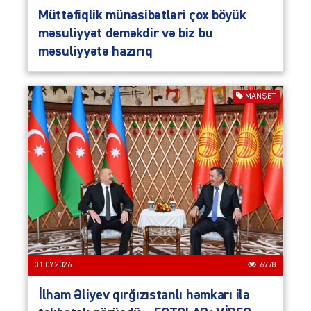
Müttəfiqlik münasibətləri çox böyük
məsuliyyət deməkdir və biz bu
məsuliyyətə hazırıq
MANŞET
31.07.2026
6778
İlham Əliyev qırğızıstanlı həmkarı ilə