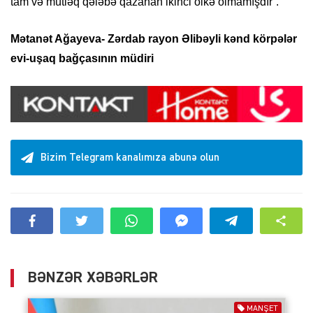
tam və mütləq qələbə qazanan ikinci ölkə olmamışdır”.
Mətanət Ağayeva- Zərdab rayon Əlibəyli kənd körpələr
evi-uşaq bağçasının müdiri
Bizim Telegram kanalımıza abunə olun
BƏNZƏR XƏBƏRLƏR
MANŞET