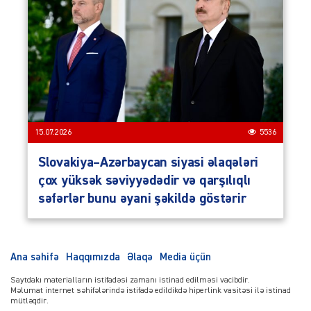
15.07.2026
5536
Slovakiya–Azərbaycan siyasi əlaqələri
çox yüksək səviyyədədir və qarşılıqlı
səfərlər bunu əyani şəkildə göstərir
Ana səhifə
Haqqımızda
Əlaqə
Media üçün
Saytdakı materialların istifadəsi zamanı istinad edilməsi vacibdir.
Məlumat internet səhifələrində istifadə edildikdə hiperlink vasitəsi ilə istinad
mütləqdir.