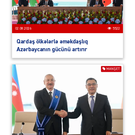
02.08.2026
5522
Qardaş ölkələrlə əməkdaşlıq
Azərbaycanın gücünü artırır
MANŞET