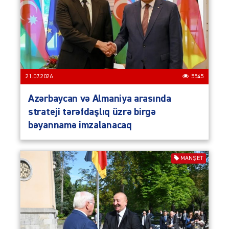
21.07.2026
5545
Azərbaycan və Almaniya arasında
strateji tərəfdaşlıq üzrə birgə
bəyannamə imzalanacaq
MANŞET