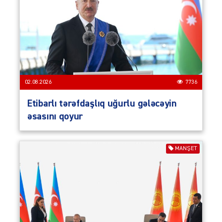
02.08.2026
7736
Etibarlı tərəfdaşlıq uğurlu gələcəyin
əsasını qoyur
MANŞET