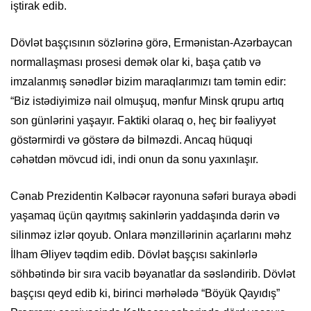
iştirak edib.
Dövlət başçısının sözlərinə görə, Ermənistan-Azərbaycan
normallaşması prosesi demək olar ki, başa çatıb və
imzalanmış sənədlər bizim maraqlarımızı tam təmin edir:
“Biz istədiyimizə nail olmuşuq, mənfur Minsk qrupu artıq
son günlərini yaşayır. Faktiki olaraq o, heç bir fəaliyyət
göstərmirdi və göstərə də bilməzdi. Ancaq hüquqi
cəhətdən mövcud idi, indi onun da sonu yaxınlaşır.
Cənab Prezidentin Kəlbəcər rayonuna səfəri buraya əbədi
yaşamaq üçün qayıtmış sakinlərin yaddaşında dərin və
silinməz izlər qoyub. Onlara mənzillərinin açarlarını məhz
İlham Əliyev təqdim edib. Dövlət başçısı sakinlərlə
söhbətində bir sıra vacib bəyanatlar da səsləndirib. Dövlət
başçısı qeyd edib ki, birinci mərhələdə “Böyük Qayıdış”