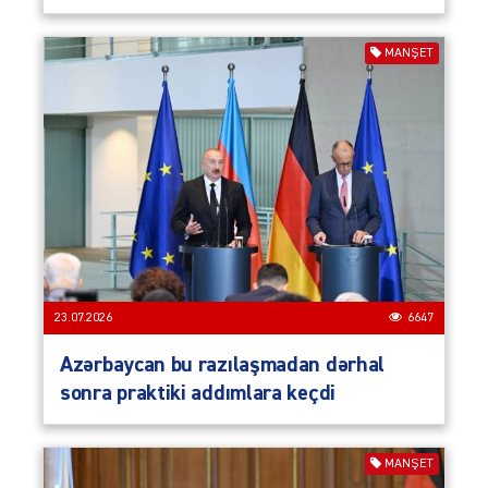
MANŞET
23.07.2026
6647
Azərbaycan bu razılaşmadan dərhal
sonra praktiki addımlara keçdi
MANŞET