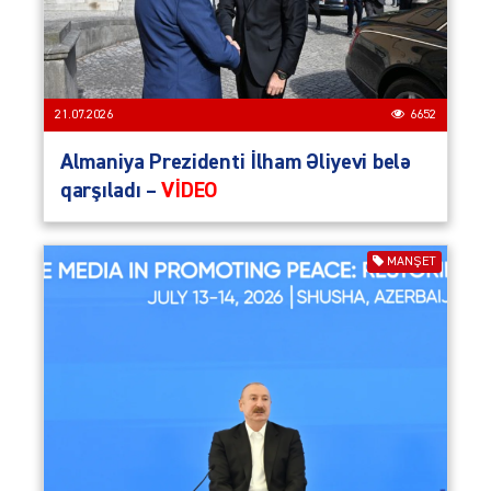
21.07.2026
6652
Almaniya Prezidenti İlham Əliyevi belə
qarşıladı –
VİDEO
MANŞET