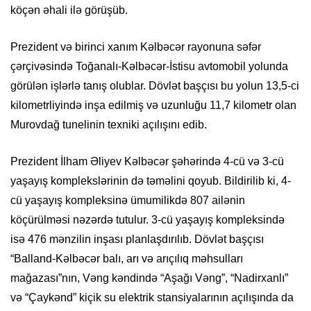
köçən əhali ilə görüşüb.
Prezident və birinci xanım Kəlbəcər rayonuna səfər
çərçivəsində Toğanalı-Kəlbəcər-İstisu avtomobil yolunda
görülən işlərlə tanış olublar. Dövlət başçısı bu yolun 13,5-ci
kilometrliyində inşa edilmiş və uzunluğu 11,7 kilometr olan
Murovdağ tunelinin texniki açılışını edib.
Prezident İlham Əliyev Kəlbəcər şəhərində 4-cü və 3-cü
yaşayış komplekslərinin də təməlini qoyub. Bildirilib ki, 4-
cü yaşayış kompleksinə ümumilikdə 807 ailənin
köçürülməsi nəzərdə tutulur. 3-cü yaşayış kompleksində
isə 476 mənzilin inşası planlaşdırılıb. Dövlət başçısı
“Balland-Kəlbəcər balı, arı və arıçılıq məhsulları
mağazası”nın, Vəng kəndində “Aşağı Vəng”, “Nadirxanlı”
və “Çaykənd” kiçik su elektrik stansiyalarının açılışında da