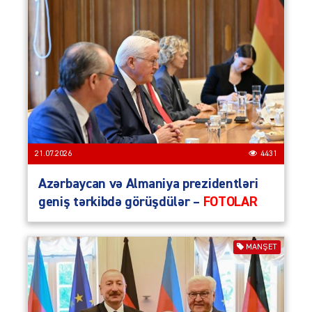
21.07.2026
4431
Azərbaycan və Almaniya prezidentləri
geniş tərkibdə görüşdülər –
FOTOLAR
MANŞET