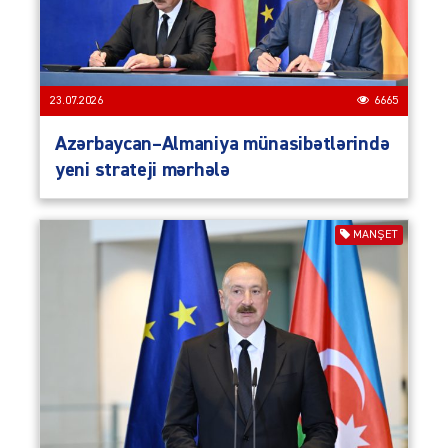
23.07.2026
6665
Azərbaycan–Almaniya münasibətlərində
yeni strateji mərhələ
MANŞET