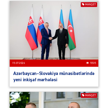
MANŞET
15.07.2026
5535
Azərbaycan–Slovakiya münasibətlərində
yeni inkişaf mərhələsi
MANŞET