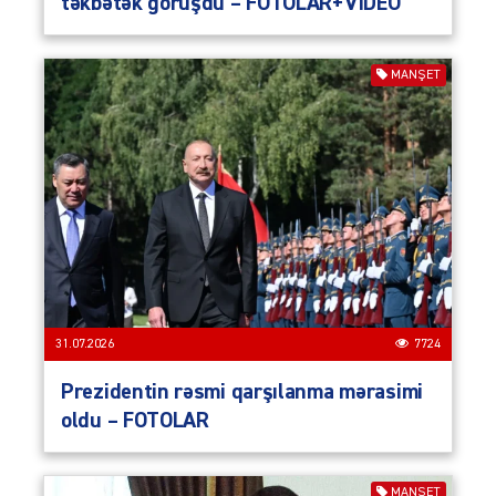
təkbətək görüşdü – FOTOLAR+VİDEO
MANŞET
31.07.2026
7724
Prezidentin rəsmi qarşılanma mərasimi
oldu – FOTOLAR
MANŞET