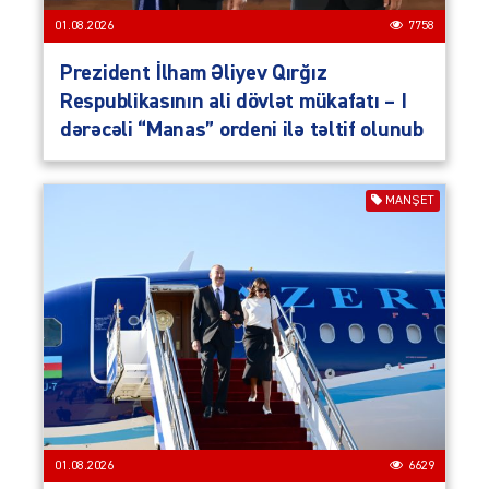
01.08.2026
7758
Prezident İlham Əliyev Qırğız
Respublikasının ali dövlət mükafatı – I
dərəcəli “Manas” ordeni ilə təltif olunub
MANŞET
01.08.2026
6629