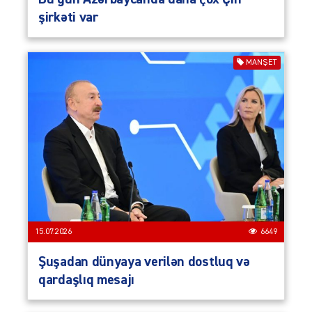
şirkəti var
MANŞET
15.07.2026
6649
Şuşadan dünyaya verilən dostluq və
qardaşlıq mesajı