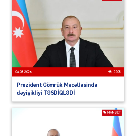
04.08.2026
5508
Prezident Gömrük Məcəlləsində
dəyişikliyi TƏSDİQLƏDİ
MANŞET