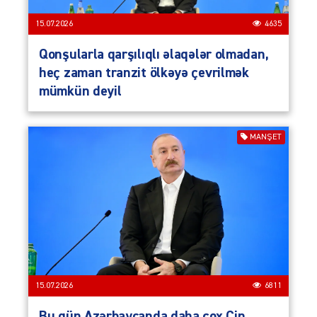
15.07.2026
4635
Qonşularla qarşılıqlı əlaqələr olmadan,
heç zaman tranzit ölkəyə çevrilmək
mümkün deyil
MANŞET
15.07.2026
6811
Bu gün Azərbaycanda daha çox Çin