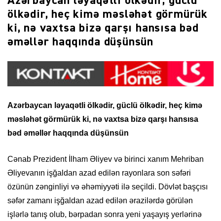
Azərbaycan ləyaqətli ölkədir, güclü
ölkədir, heç kimə məsləhət görmürük
ki, nə vaxtsa bizə qarşı hansısa bəd
əməllər haqqında düşünsün
Azərbaycan ləyaqətli ölkədir, güclü ölkədir, heç kimə
məsləhət görmürük ki, nə vaxtsa bizə qarşı hansısa
bəd əməllər haqqında düşünsün
Cənab Prezident İlham Əliyev və birinci xanım Mehriban
Əliyevanın işğaldan azad edilən rayonlara son səfəri
özünün zənginliyi və əhəmiyyəti ilə seçildi. Dövlət başçısı
səfər zamanı işğaldan azad edilən ərazilərdə görülən
işlərlə tanış olub, bərpadan sonra yeni yaşayış yerlərinə