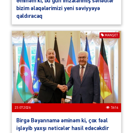
Əminəm ki, bu gün imzalanmış sənədlər
bizim əlaqələrimizi yeni səviyyəyə
qaldıracaq
MANŞET
23.07.2026
5614
Birgə Bəyannamə əminəm ki, çox fəal
işləyib yaxşı nəticələr hasil edəcəkdir