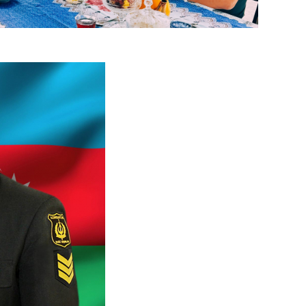
ŞOU-B
CƏMIY
CƏMIY
CƏMIY