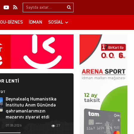
Search…
OU-BIZNES
İDMAN
SOSIAL
R LENTI
YƏT
Beynəlxalq Humanistika
İnstitutu Anım Günündə
qəhrəmanlarımızın
məzarını ziyarət etdi
07.08.2026
27