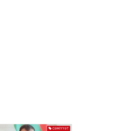
Azərbaycan mina problemi
ilə təkbaşına mübarizə
aparır
04.08.2026
4910
T
Prezident Gömrük
Məcəlləsində dəyişikliyi
TƏSDİQLƏDİ
04.08.2026
5506
ƏT
Nazirdən Orta Dəhliz
açıqlaması
04.08.2026
5512
Ermənistanın taleyi BU
TARİXDƏ həll olunacaq
CƏMIYYƏT