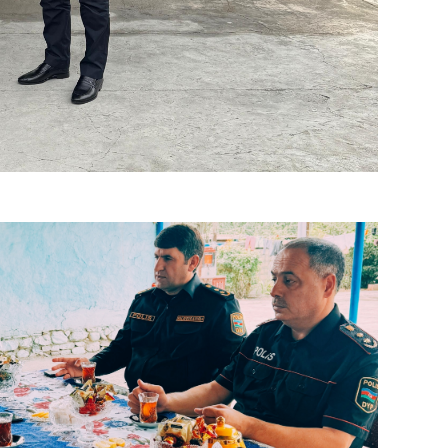
CƏMIY
SIYAS
DÜNYA