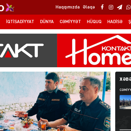
Haqqımızda
Əlaqə
T
İQTISADIYYAT
DÜNYA
CƏMIYYƏT
HÜQUQ
HADISƏ
Ş
XƏBƏ
CƏMIY