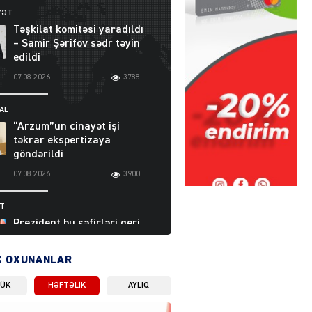
YƏT
Təşkilat komitəsi yaradıldı
– Samir Şərifov sədr təyin
edildi
07.08.2026
3788
AL
“Arzum”un cinayət işi
təkrar ekspertizaya
göndərildi
07.08.2026
3900
ƏT
Prezident bu səfirləri geri
çağırdı – Abel
Məhərrəmovun oğlu da var
X OXUNANLAR
07.08.2026
5711
LÜK
HƏFTƏLIK
AYLIQ