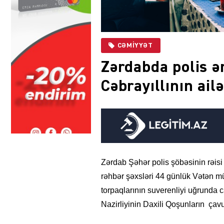
CƏMIYYƏT
Zərdabda polis ə
Cəbrayıllının ailə
Zərdab Şəhər polis şöbəsinin rəisi
rəhbər şəxsləri 44 günlük Vətən m
torpaqlarının suverenliyi uğrunda c
Nazirliyinin Daxili Qoşunların çavuş