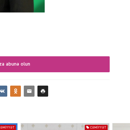
MANŞE
za abunə olun
SIYAS
DÜNYA
CƏMIYYƏT
CƏMIYYƏT