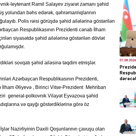
lkovnik-leytenant Ramil Salayev ziyarət zamanı şəhid
öyüş yolundan bəhs edərək, qəhrəmanlıqlarının
ulayıb. Polis rəisi görüşdə şəhid ailələrinə göstərilən
ərbaycan Respublikasının Prezidenti cənab İlham
DÜNYA
irilən siyasətdə şəhid ailələrinə göstərilən dövlət
rğulamışdır.
01.08.2026
ikləri sovqatı şəhid ailəsinə təqdim etmişlər.
Prezide
Respubl
CƏMIY
yinləri Azərbaycan Respublikasının Prezidenti,
dərəcəl
lham Əliyevə , Birinci Vitse-Prezident Mehriban
ziri general-polkovnik Vilayət Eyvazova şəhid
dıqlarına və qayğı göstərdiklərinə görə öz
XARİCİ
İşlər Nazirliyinin Daxili Qoşunlarının çavuşu olan