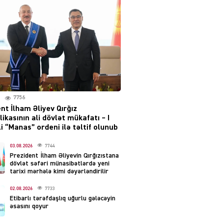
Moskvada güclü partlayış
səsləri eşidildi
07.08.2026
5489
Rusiya-Ukrayna
münaqişəsinin həllində
irəliləyiş var – Tramp
07.08.2026
7756
5500
nt İlham Əliyev Qırğız
ikasının ali dövlət mükafatı – I
YƏT
i “Manas” ordeni ilə təltif olunub
Prezident 2 fərman
imzaladı
03.08.2026
7744
Prezident İlham Əliyevin Qırğızıstana
07.08.2026
5489
dövlət səfəri münasibətlərdə yeni
tarixi mərhələ kimi dəyərləndirilir
 SİYASƏT
02.08.2026
7733
Tehran və İrəvandan
Etibarlı tərəfdaşlıq uğurlu gələcəyin
“Tramp yolu”na HƏMLƏ –
əsasını qoyur
REAKSİYA