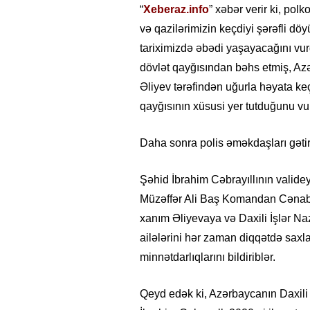
“
Xeberaz.info
” xəbər verir ki, po
və qazilərimizin keçdiyi şərəfli d
tariximizdə əbədi yaşayacağını vurğ
dövlət qayğısından bəhs etmiş, Az
Əliyev tərəfindən uğurla həyata keç
qayğısının xüsusi yer tutduğunu vu
Daha sonra polis əməkdaşları gətird
Şəhid İbrahim Cəbrayıllının valide
Müzəffər Ali Baş Komandan Cənab İ
xanım Əliyevaya və Daxili İşlər Na
ailələrini hər zaman diqqətdə saxla
minnətdarlıqlarını bildiriblər.
Qeyd edək ki, Azərbaycanın Daxili 