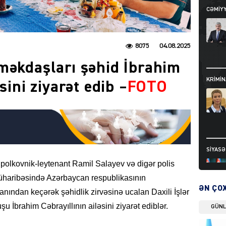
CƏMIY
8075
04.08.2025
məkdaşları şəhid İbrahim
KRIMIN
sini ziyarət edib –
FOTO
SIYAS
 polkovnik-leytenant Ramil Salayev və digər polis
üharibəsində Azərbaycan respublikasının
ƏN ÇO
anından keçərək şəhidlik zirvəsinə ucalan Daxili İşlər
u İbrahim Cəbrayıllının ailəsini ziyarət ediblər.
GÜN
DÜNYA