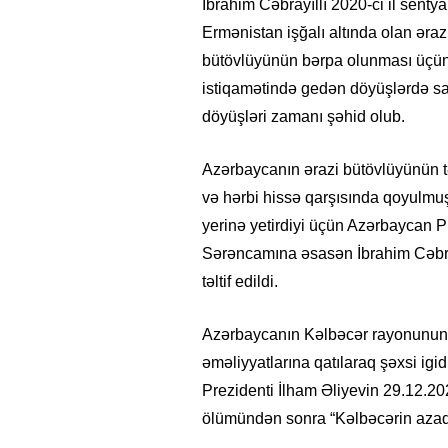
İbrahim Cəbrayıllı 2020-ci il senty
Ermənistan işğalı altında olan əra
bütövlüyünün bərpa olunması üçü
istiqamətində gedən döyüşlərdə sa
döyüşləri zamanı şəhid olub.
Azərbaycanın ərazi bütövlüyünün t
və hərbi hissə qarşısında qoyulmuş 
yerinə yetirdiyi üçün Azərbaycan Pre
Sərəncamına əsasən İbrahim Cəbra
təltif edildi.
Azərbaycanın Kəlbəcər rayonunun 
əməliyyatlarına qatılaraq şəxsi igi
Prezidenti İlham Əliyevin 29.12.202
ölümündən sonra “Kəlbəcərin azad o