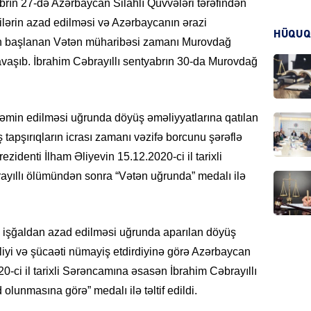
abrın 27-də Azərbaycan Silahlı Qüvvələri tərəfindən
zilərin azad edilməsi və Azərbaycanın ərazi
HÜQUQ
KRIMIN
n başlanan Vətən müharibəsi zamanı Murovdağ
vaşıb. İbrahim Cəbrayıllı sentyabrın 30-da Murovdağ
əmin edilməsi uğrunda döyüş əməliyyatlarına qatılan
HADIS
tapşırıqların icrası zamanı vəzifə borcunu şərəflə
zidenti İlham Əliyevin 15.12.2020-ci il tarixli
yıllı ölümündən sonra “Vətən uğrunda” medalı ilə
DÜNYA
işğaldan azad edilməsi uğrunda aparılan döyüş
dliyi və şücaəti nümayiş etdirdiyinə görə Azərbaycan
0-ci il tarixli Sərəncamına əsasən İbrahim Cəbrayıllı
lunmasına görə” medalı ilə təltif edildi.
HADIS