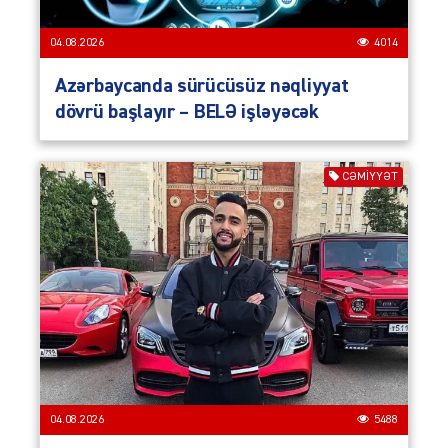
04.08.2026
4014
Azərbaycanda sürücüsüz nəqliyyat
dövrü başlayır – BELƏ işləyəcək
CƏMIYYƏT
04.08.2026
5488