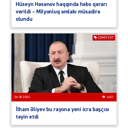
Hüseyn Həsənov haqqında həbs qərarı
verildi – Milyonluq əmlakı müsadirə
olundu
CƏMIYYƏT
04.08.2026
4401
İlham Əliyev bu rayona yeni icra başçısı
təyin etdi