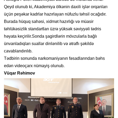
Qeyd olunub ki, Akademiya ölkənin daxili işlər orqanları
üçün peşəkar kadrlar hazırlayan nüfuzlu təhsil ocağıdır.
Burada hüquq sahəsi, xidmət hazırlığı və müasir
təhlükəsizlik standartları üzrə yüksək səviyyəli tədris
həyata keçirilir.Sonda şagirdlərin mövzularla bağlı
ünvanladıqları suallar dinlənilib və ətraflı şəkildə
cavablandırılıb.
Tədbirin sonunda narkomaniyanın fəsadlarından bəhs
edən videoçarx nümayiş olunub.
Vüqar Rəhimov