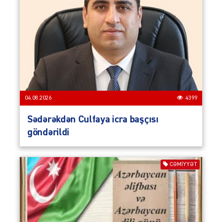
04.08.2026
4399
Sədərəkdən Culfaya icra başçısı
göndərildi
CƏMIYYƏT