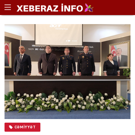
CƏMIYYƏT