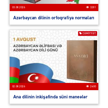
03.08.2026
3281
Azərbaycan dilinin orfoqrafiya normaları
CƏMIYYƏT
02.08.2026
2400
Ana dilinin inkişafinda süni maneələr