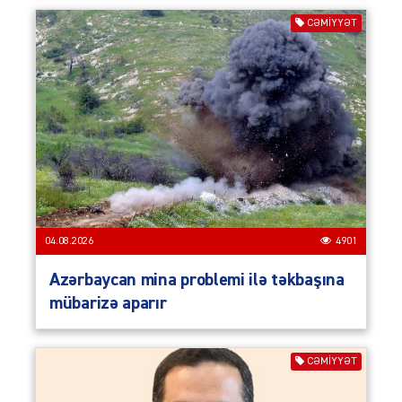
CƏMIYYƏT
04.08.2026
4901
Azərbaycan mina problemi ilə təkbaşına
mübarizə aparır
CƏMIYYƏT