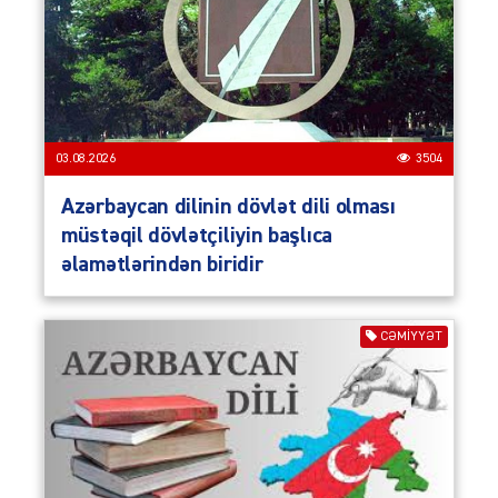
03.08.2026
3504
Azərbaycan dilinin dövlət dili olması
müstəqil dövlətçiliyin başlıca
əlamətlərindən biridir
CƏMIYYƏT