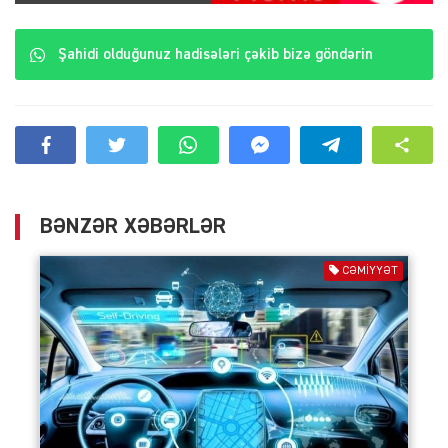
Şahidi olduğunuz hadisələri çəkib bizə göndərin
BƏNZƏR XƏBƏRLƏR
CƏMIYYƏT