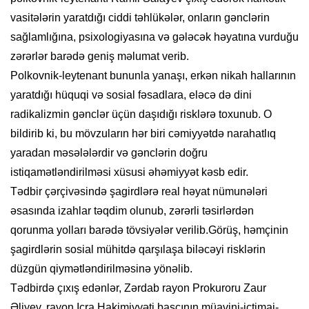
vasitələrin yaratdığı ciddi təhlükələr, onların gənclərin
sağlamlığına, psixologiyasına və gələcək həyatına vurduğu
zərərlər barədə geniş məlumat verib.
Polkovnik-leytenant bununla yanaşı, erkən nikah hallarının
yaratdığı hüquqi və sosial fəsadlara, eləcə də dini
radikalizmin gənclər üçün daşıdığı risklərə toxunub. O
bildirib ki, bu mövzuların hər biri cəmiyyətdə narahatlıq
yaradan məsələlərdir və gənclərin doğru
istiqamətləndirilməsi xüsusi əhəmiyyət kəsb edir.
Tədbir çərçivəsində şagirdlərə real həyat nümunələri
əsasında izahlar təqdim olunub, zərərli təsirlərdən
qorunma yolları barədə tövsiyələr verilib.Görüş, həmçinin
şagirdlərin sosial mühitdə qarşılaşa biləcəyi risklərin
düzgün qiymətləndirilməsinə yönəlib.
Tədbirdə çıxış edənlər, Zərdab rayon Prokuroru Zaur
Əliyev, rayon Icra Hakimiyyəti başçının müavini-ictimai-