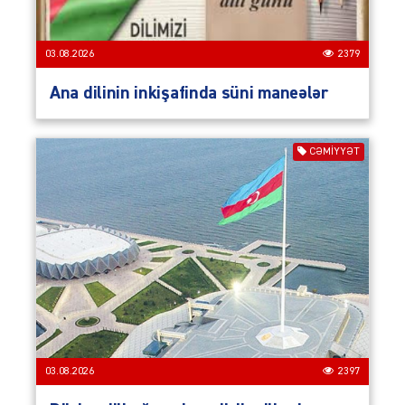
03.08.2026
2379
Ana dilinin inkişafinda süni maneələr
CƏMIYYƏT
03.08.2026
2397