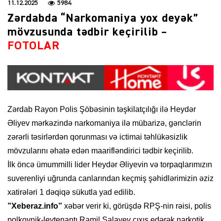
11.12.2025
5984
Zərdabda “Narkomaniya yox deyək”
mövzusunda tədbir keçirilib –
FOTOLAR
Zərdab Rayon Polis Şöbəsinin təşkilatçılığı ilə Heydər
Əliyev mərkəzində narkomaniya ilə mübarizə, gənclərin
zərərli təsirlərdən qorunması və ictimai təhlükəsizlik
mövzularını əhatə edən maarifləndirici tədbir keçirilib.
İlk öncə ümummilli lider Heydər Əliyevin və torpaqlarımızın
suverenliyi uğrunda canlarından keçmiş şəhidlərimizin əziz
xatirələri 1 dəqiqə sükutla yad edilib.
”Xeberaz.info”
xəbər verir ki, görüşdə RPŞ-nin rəisi, polis
polkovnik-leytenantı Ramil Salayev çıxış edərək narkotik