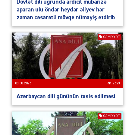
Dövlət dili uğrunda ardicil mübarizə
aparan ulu öndər heydər əliyev hər
zaman cəsarətli mövqe nümayiş etdirib
CƏMIYYƏT
03.08.2026
2693
Azərbaycan dili gününün təsis edilməsi
CƏMIYYƏT