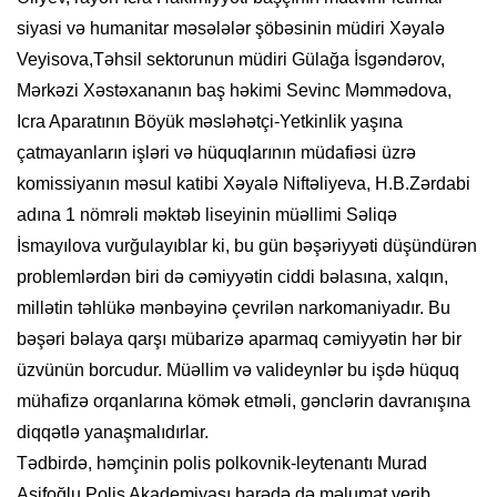
siyasi və humanitar məsələlər şöbəsinin müdiri Xəyalə
Veyisova,Təhsil sektorunun müdiri Gülağa İsgəndərov,
Mərkəzi Xəstəxananın baş həkimi Sevinc Məmmədova,
Icra Aparatının Böyük məsləhətçi-Yetkinlik yaşına
çatmayanların işləri və hüquqlarının müdafiəsi üzrə
komissiyanın məsul katibi Xəyalə Niftəliyeva, H.B.Zərdabi
adına 1 nömrəli məktəb liseyinin müəllimi Səliqə
İsmayılova vurğulayıblar ki, bu gün bəşəriyyəti düşündürən
problemlərdən biri də cəmiyyətin ciddi bəlasına, xalqın,
millətin təhlükə mənbəyinə çevrilən narkomaniyadır. Bu
bəşəri bəlaya qarşı mübarizə aparmaq cəmiyyətin hər bir
üzvünün borcudur. Müəllim və valideynlər bu işdə hüquq
mühafizə orqanlarına kömək etməli, gənclərin davranışına
diqqətlə yanaşmalıdırlar.
Tədbirdə, həmçinin polis polkovnik-leytenantı Murad
Asifoğlu Polis Akademiyası barədə də məlumat verib.