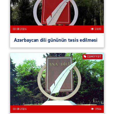
03.08.2026
2693
Azərbaycan dili gününün təsis edilməsi
CƏMIYYƏT
03.08.2026
3504