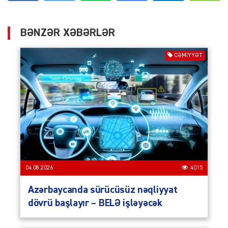
BƏNZƏR XƏBƏRLƏR
CƏMIYYƏT
04.08.2026
4015
Azərbaycanda sürücüsüz nəqliyyat
dövrü başlayır – BELƏ işləyəcək