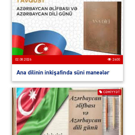
02.08.2026
2400
Ana dilinin inkişafinda süni maneələr
CƏMIYYƏT