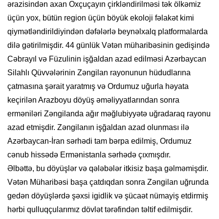
ərazisindən axan Oxçuçayın çirkləndirilməsi tək ölkəmiz
üçün yox, bütün region üçün böyük ekoloji fəlakət kimi
qiymətləndirildiyindən dəfələrlə beynəlxalq platformalarda
dilə gətirilmişdir. 44 günlük Vətən müharibəsinin gedişində
Cəbrayıl və Füzulinin işğaldan azad edilməsi Azərbaycan
Silahlı Qüvvələrinin Zəngilan rayonunun hüdudlarına
çatmasına şərait yaratmış və Ordumuz uğurla həyata
keçirilən Arazboyu döyüş əməliyyatlarından sonra
erməniləri Zəngilanda ağır məğlubiyyətə uğradaraq rayonu
azad etmişdir. Zəngilanın işğaldan azad olunması ilə
Azərbaycan-İran sərhədi tam bərpa edilmiş, Ordumuz
cənub hissədə Ermənistanla sərhədə çıxmışdır.
Əlbəttə, bu döyüşlər və qələbələr itkisiz başa gəlməmişdir.
Vətən Müharibəsi başa çatdıqdan sonra Zəngilan uğrunda
gedən döyüşlərdə şəxsi igidlik və şücaət nümayiş etdirmiş
hərbi qulluqçularımız dövlət tərəfindən təltif edilmişdir.