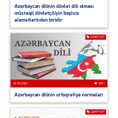
Azərbaycan dilinin dövlət dili olması
müstəqil dövlətçiliyin başlıca
əlamətlərindən biridir
CƏMIYYƏT
03.08.2026
3281
Azərbaycan dilinin orfoqrafiya normaları
CƏMIYYƏT