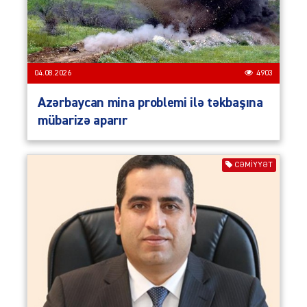
04.08.2026
4903
Azərbaycan mina problemi ilə təkbaşına
mübarizə aparır
CƏMIYYƏT