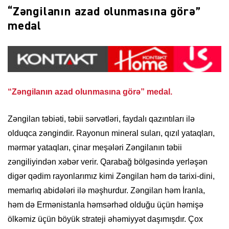
“Zəngilanın azad olunmasına görə”
medal
“Zəngilanın azad olunmasına görə” medal.
Zəngilan təbiəti, təbii sərvətləri, faydalı qazıntıları ilə
olduqca zəngindir. Rayonun mineral suları, qızıl yataqları,
mərmər yataqları, çinar meşələri Zəngilanın təbii
zəngiliyindən xəbər verir. Qarabağ bölgəsində yerləşən
digər qədim rayonlarımız kimi Zəngilan həm də tarixi-dini,
memarlıq abidələri ilə məşhurdur. Zəngilan həm İranla,
həm də Ermənistanla həmsərhəd olduğu üçün həmişə
ölkəmiz üçün böyük strateji əhəmiyyət daşımışdır. Çox