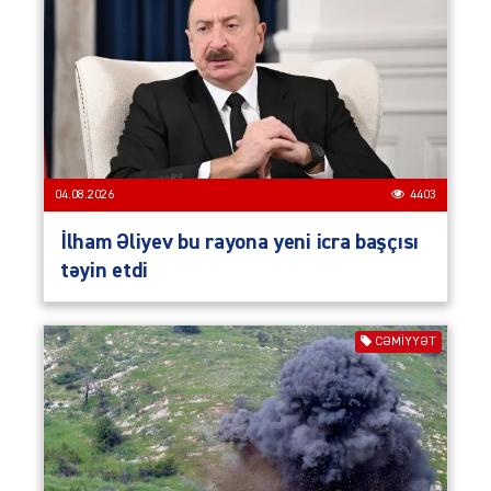
04.08.2026
4403
İlham Əliyev bu rayona yeni icra başçısı
təyin etdi
CƏMIYYƏT