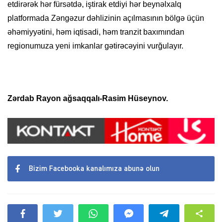
etdirərək hər fürsətdə, iştirak etdiyi hər beynəlxalq
platformada Zəngəzur dəhlizinin açılmasının bölgə üçün
əhəmiyyətini, həm iqtisadi, həm tranzit baxımından
regionumuza yeni imkanlar gətirəcəyini vurğulayır.
Zərdab Rayon ağsaqqalı-Rasim Hüseynov.
Bizim Facebooka kanalımıza abunə olun