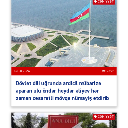
CƏMIYYƏT
03.08.2026
2397
Dövlət dili uğrunda ardicil mübarizə
aparan ulu öndər heydər əliyev hər
zaman cəsarətli mövqe nümayiş etdirib
CƏMIYYƏT