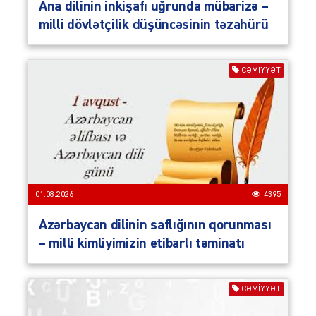
Ana dilinin inkişafı uğrunda mübarizə –
milli dövlətçilik düşüncəsinin təzahürü
CƏMIYYƏT
01.08.2026
4395
Azərbaycan dilinin saflığının qorunması
– milli kimliyimizin etibarlı təminatı
CƏMIYYƏT