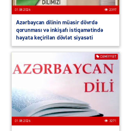
01.08.2026
2397
Azərbaycan dilinin müasir dövrdə
qorunması və inkişafı istiqamətində
həyata keçirilən dövlət siyasəti
CƏMIYYƏT
01.08.2026
3271