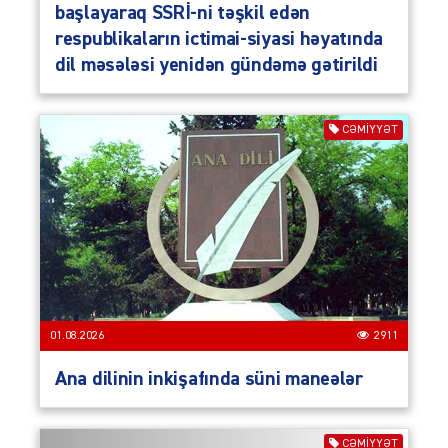
başlayaraq SSRİ-ni təşkil edən
respublikaların ictimai-siyasi həyatında
dil məsələsi yenidən gündəmə gətirildi
CƏMIYYƏT
01.08.2026
2911
Ana dilinin inkişafında süni maneələr
CƏMIYYƏT