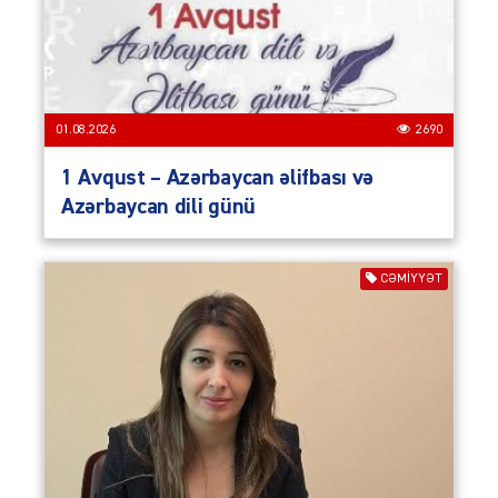
01.08.2026
2690
1 Avqust – Azərbaycan əlifbası və
Azərbaycan dili günü
CƏMIYYƏT