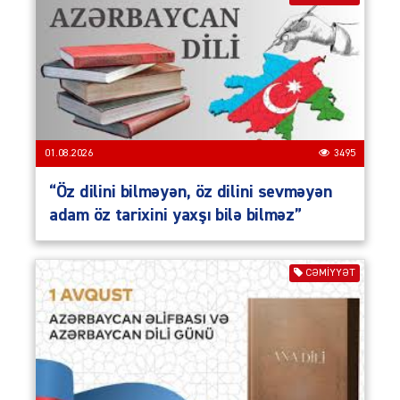
01.08.2026
3495
“Öz dilini bilməyən, öz dilini sevməyən
adam öz tarixini yaxşı bilə bilməz”
CƏMIYYƏT