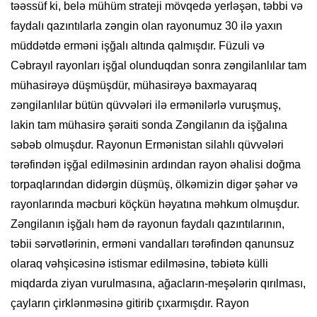
təəssüf ki, belə mühüm strateji mövqedə yerləşən, təbbi və
faydalı qazıntılarla zəngin olan rayonumuz 30 ilə yaxın
müddətdə erməni işğalı altında qalmışdır. Füzuli və
Cəbrayıl rayonları işğal olunduqdan sonra zəngilanlılar tam
mühasirəyə düşmüşdür, mühasirəyə baxmayaraq
zəngilanlılar bütün qüvvələri ilə ermənilərlə vuruşmuş,
lakin tam mühasirə şəraiti sonda Zəngilanın da işğalına
səbəb olmuşdur. Rayonun Ermənistan silahlı qüvvələri
tərəfindən işğal edilməsinin ardından rayon əhalisi doğma
torpaqlarından didərgin düşmüş, ölkəmizin digər şəhər və
rayonlarında məcburi köçkün həyatına məhkum olmuşdur.
Zəngilanın işğalı həm də rayonun faydalı qazıntılarının,
təbii sərvətlərinin, erməni vandalları tərəfindən qanunsuz
olaraq vəhşicəsinə istismar edilməsinə, təbiətə külli
miqdarda ziyan vurulmasına, ağacların-meşələrin qırılması,
çayların çirklənməsinə gitirib çıxarmışdır. Rayon