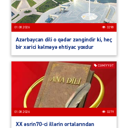
01.08.2026
3298
Azərbaycan dili o qədər zəngindir ki, heç
bir xarici kəlməyə ehtiyac yoxdur
CƏMIYYƏT
01.08.2026
3279
XX əsrin70-ci illərin ortalarından