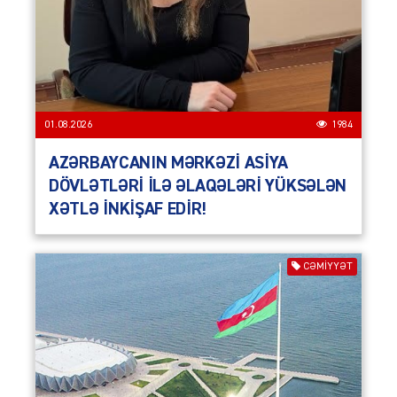
01.08.2026
1984
AZƏRBAYCANIN MƏRKƏZİ ASİYA
DÖVLƏTLƏRİ İLƏ ƏLAQƏLƏRİ YÜKSƏLƏN
XƏTLƏ İNKİŞAF EDİR!
CƏMIYYƏT