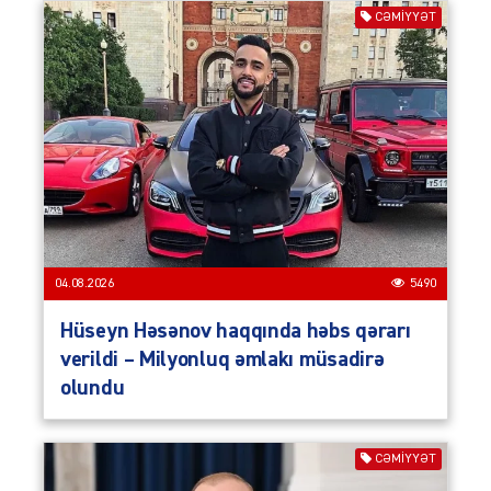
CƏMIYYƏT
04.08.2026
5490
Hüseyn Həsənov haqqında həbs qərarı
verildi – Milyonluq əmlakı müsadirə
olundu
CƏMIYYƏT