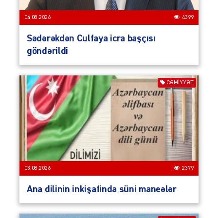
04.08.2026
4399
Sədərəkdən Culfaya icra başçısı
göndərildi
CƏMIYYƏT
03.08.2026
2379
Ana dilinin inkişafinda süni maneələr