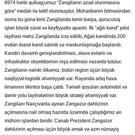
6974 hərbi qulluqçumuz “Zəngilanın azad olunmasına
görə” medalı ilə təltif olunmuşdur. Müharibənin bitməsindən
sonra bu günə kimi Zəngilanda təmir-bərpa, quruculuq
işləri böyük sürət və keyfiyyətlə aparılır. İlk “ağılı kənd” pilot
layihəsi məhz Zəngilanda icra edilib, Ağalı kəndində 200
evdən ibarət kənd salınıb və məskunlaşmağa başlanıb.
Kəndin davamlı genişləndirilməsi, əlavə evlərin və
infrastruktur obyektlərinin inşa edilməsi nəzərdə tutulur.
Zəngilanın nəinki ölkəmiz, bütün region üçün böyük
nəqliyyat-logistik əhəmiyyəti var. Rayonda artıq hava
limanının tikintisi başa çatıb. Təməli qoyulan avtomobil və
dəmir yolu layihələrinin böyük strateji əhəmiyyəti var.
Zəngilanı Naxçıvanla ayıran Zəngəzur dəhlizinin
açılmasına nail olmaq hazırda üzərində çalışdığımız ən
mühüm işlərdən biridir. Cənab Prezident Zəngəzur
dəhlizinin açılması üçün böyük əmək və əzm nümayiş