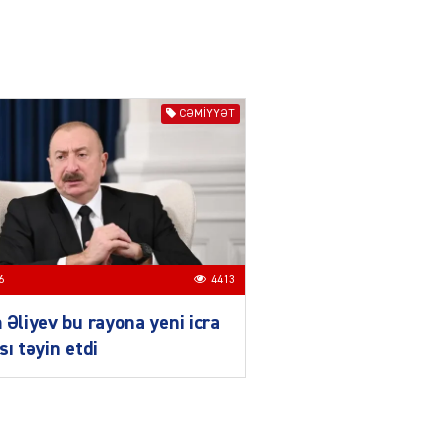
Ekranlardan uzaq qalan
məşhur aktrisanın yeni
qazanc mənbəyi ortaya
çıxdı
04.08.2026
2181
CƏMIYYƏT
YƏT
Hüseyn Həsənov haqqında
həbs qərarı verildi –
Milyonluq əmlakı müsadirə
olundu
04.08.2026
5500
6
4413
YƏT
 Əliyev bu rayona yeni icra
İlham Əliyev bu rayona yeni
icra başçısı təyin etdi
sı təyin etdi
04.08.2026
4413
YƏT
Azərbaycan mina problemi