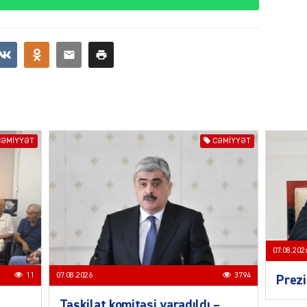
CƏMIY
SIYAS
CƏMIYYƏT
CƏMIYYƏT
DÜNYA
07.08.202
11
07.08.2026
3794
Prezi
ŞOU-B
Təşkilat komitəsi yaradıldı –