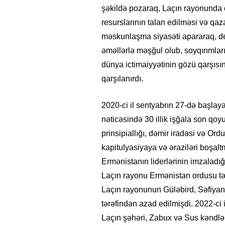
şəkildə pozaraq, Laçın rayonunda co
resurslarının talan edilməsi və q
məskunlaşma siyasəti apararaq, dem
əməllərlə məşğul olub, soyqırımları,
dünya ictimaiyyətinin gözü qarşısın
qarşılanırdı.
2020-ci il sentyabrın 27-də başla
nəticəsində 30 illik işğala son qo
prinsipiallığı, dəmir iradəsi və Or
kapitulyasiyaya və əraziləri boşa
Ermənistanın liderlərinin imzaladığ
Laçın rayonu Ermənistan ordusu tər
Laçın rayonunun Güləbird, Səfiyan
tərəfindən azad edilmişdi. 2022-ci
Laçın şəhəri, Zabux və Sus kəndlər