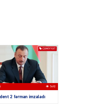
04.08.2026
3018
YƏT
Azərbaycanda sürücüsüz
nəqliyyat dövrü başlayır –
BELƏ işləyəcək
04.08.2026
4027
ƏT
CƏMIYYƏT
XİN rəhbərindən TRİPP
layihəsi ilə bağlı AÇIQLAMA
04.08.2026
4398
Müharibə Rusiyanın belini
bükür
6
5492
04.08.2026
4013
dent 2 fərman imzaladı
IZNES