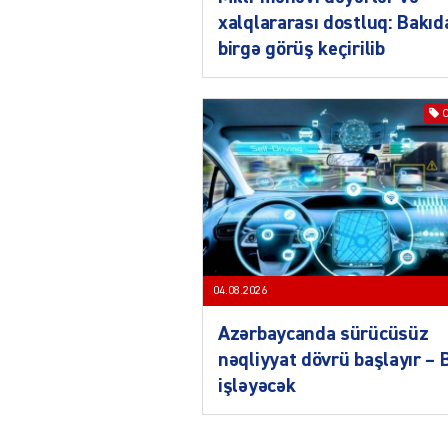
xalqlararası dostluq: Bakıd
birgə görüş keçirilib
04.08.2026
Azərbaycanda sürücüsüz
nəqliyyat dövrü başlayır –
işləyəcək