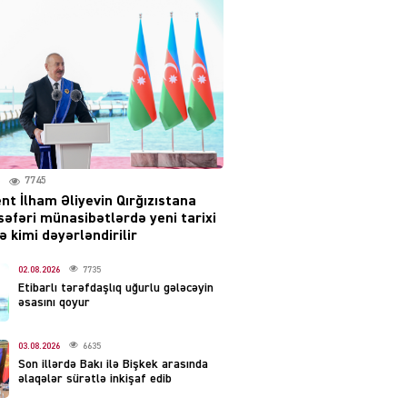
səsləri eşidildi
07.08.2026
5493
Rusiya-Ukrayna
münaqişəsinin həllində
irəliləyiş var – Tramp
07.08.2026
5504
7745
nt İlham Əliyevin Qırğızıstana
YƏT
səfəri münasibətlərdə yeni tarixi
Prezident 2 fərman
 kimi dəyərləndirilir
imzaladı
07.08.2026
02.08.2026
7735
5492
Etibarlı tərəfdaşlıq uğurlu gələcəyin
əsasını qoyur
 SİYASƏT
Tehran və İrəvandan
03.08.2026
6635
“Tramp yolu”na HƏMLƏ –
Son illərdə Bakı ilə Bişkek arasında
REAKSİYA
əlaqələr sürətlə inkişaf edib
07.08.2026
5494