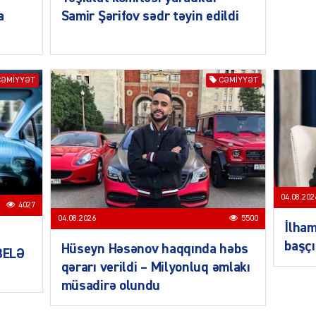
a
Samir Şərifov sədr təyin edildi
CƏMIYYƏT
CƏMIYYƏT
CƏMIY
04.08.202
4027
CƏMIY
04.08.2026
5500
İlham
başçı
Hüseyn Həsənov haqqında həbs
 BELƏ
qərarı verildi – Milyonluq əmlakı
müsadirə olundu
CƏMIY