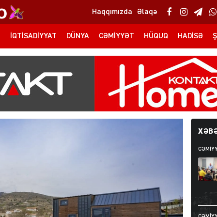
Haqqımızda
Əlaqə
T
İQTISADIYYAT
DÜNYA
CƏMIYYƏT
HÜQUQ
HADISƏ
Ş
XƏBƏ
CƏMIY
CƏMIY