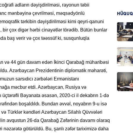
ğrafi adların dəyişdirilməsi, rayonun təbii
KRIMIN
azanc mənbəyinə çevrilməsi, məqsədyönlü
HÜQUQ
oqrafik tərkibin dəyişdirilməsi kimi qeyri-qanuni
 bir çox digər hərbi cinayətlər törədib. Bütün bunlar
da baş verir və çox təəssüf ki, susqunluqla
HADIS
yan və 44 gün davam edən İkinci Qarabağ müharibəsi
yuldu. Azərbaycan Prezidentinin diplomatik məharəti,
dumuzun sarsıdıcı zərbələri Ermənistanı
ltmağa məcbur etdi. Azərbaycan, Rusiya və
DÜNYA
ı üçtərəfli Bəyanata əsasən, 2020-ci il dekabrın 1-də
əfindən boşaldıldı. Bundan əvvəl, noyabrın 9-u isə
 və Türklər kəndləri Azərbaycan Silahlı Qüvvələri
 ilin avqustun 26-da Qarabağ Zəfərinin davamı olaraq
HADIS
i nəzarətə götürüldü. Bu, şanlı zəfər tariximizə daha