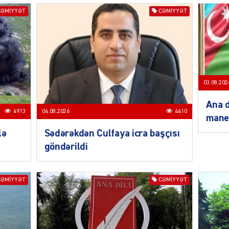
CƏMIYYƏT
CƏMIYYƏT
MANŞE
03.08.202
Ana d
4913
04.08.2026
4410
mane
SIYAS
lə
Sədərəkdən Culfaya icra başçısı
göndərildi
CƏMIYYƏT
CƏMIYYƏT
DÜNYA