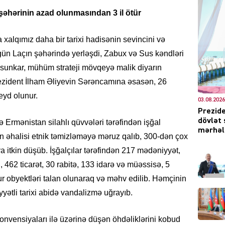
 şəhərinin
azad olunmasından 3 il ötür
a xalqımız daha bir tarixi hadisənin sevincini və
DÜNYA
ün Laçın şəhərində yerləşdi, Zabux və Sus kəndləri
füsunkar, mühüm strateji mövqeyə malik diyarın
ezident İlham Əliyevin Sərəncamına əsasən, 26
eyd olunur.
03.08.2026
Prezide
CƏMIY
dövlət 
 Ermənistan silahlı qüvvələri tərəfindən işğal
mərhələ
 əhalisi etnik təmizləməyə məruz qalıb, 300-dən çox
a itkin düşüb. İşğalçılar tərəfindən 217 mədəniyyət,
 462 ticarət, 30 rabitə, 133 idarə və müəssisə, 5
XARİCİ
ur obyektləri talan olunaraq və məhv edilib. Həmçinin
yətli tarixi abidə vandalizmə uğrayıb.
vensiyaları ilə üzərinə düşən öhdəliklərini kobud