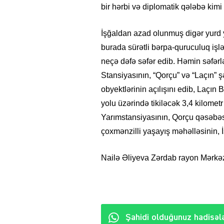
bir hərbi və diplomatik qələbə kimi 
İşğaldan azad olunmuş digər yurd y
burada sürətli bərpa-quruculuq işlə
neçə dəfə səfər edib. Həmin səfərl
Stansiyasının, “Qorçu” və “Laçın” ş
obyektlərinin açılışını edib, Laçı
yolu üzərində tikiləcək 3,4 kilome
Yarımstansiyasının, Qorçu qəsəbəsi
çoxmənzilli yaşayış məhəlləsinin, 
Nailə Əliyeva Zərdab rayon Mərkəz
Şahidi olduğunuz hadisələ