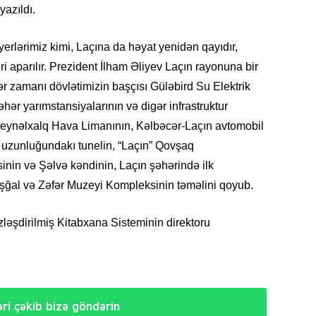
yazıldı.
erlərimiz kimi, Laçına da həyat yenidən qayıdır,
KRIMIN
ri aparılır. Prezident İlham Əliyev Laçın rayonuna bir
ər zamanı dövlətimizin başçısı Güləbird Su Elektrik
əhər yarımstansiyalarının və digər infrastruktur
n Beynəlxalq Hava Limanının, Kəlbəcər-Laçın avtomobil
tr uzunluğundakı tunelin, “Laçın” Qovşaq
SOSIAL
nin və Şəlvə kəndinin, Laçın şəhərində ilk
İşğal və Zəfər Muzeyi Kompleksinin təməlini qoyub.
ləşdirilmiş Kitabxana Sisteminin direktoru
KRIMIN
ri çəkib bizə göndərin