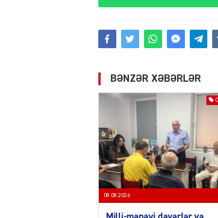
BƏNZƏR XƏBƏRLƏR
08.08.2026
Milli-mənəvi dəyərlər və