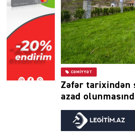
CƏMIYYƏT
Zəfər tarixindən 
azad olunmasında