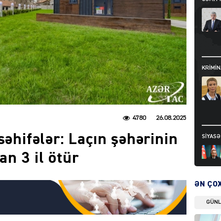
KRIMIN
4780
26.08.2025
səhifələr: Laçın şəhərinin
SIYAS
n 3 il ötür
ƏN ÇO
GÜN
DÜNYA