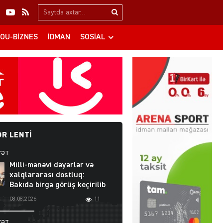
Search…
OU-BIZNES
İDMAN
SOSIAL
R LENTI
YƏT
Milli-mənəvi dəyərlər və
xalqlararası dostluq:
Bakıda birgə görüş keçirilib
08.08.2026
11
YƏT