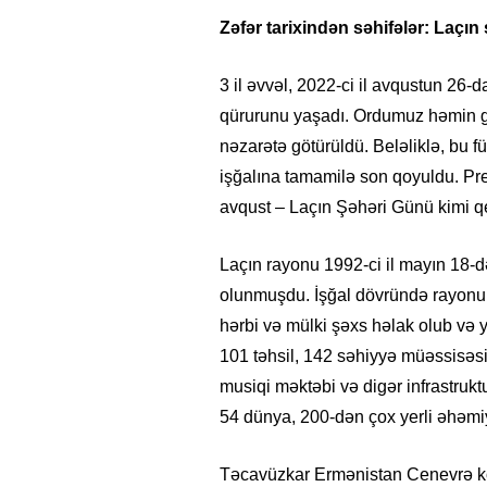
Zəfər tarixindən səhifələr: Laçın
3 il əvvəl, 2022-ci il avqustun 26-d
qürurunu yaşadı. Ordumuz həmin g
nəzarətə götürüldü. Beləliklə, bu 
işğalına tamamilə son qoyuldu. Pr
avqust – Laçın Şəhəri Günü kimi q
Laçın rayonu 1992-ci il mayın 18-də
olunmuşdu. İşğal dövründə rayonun
hərbi və mülki şəxs həlak olub və y
101 təhsil, 142 səhiyyə müəssisəsi,
musiqi məktəbi və digər infrastrukt
54 dünya, 200-dən çox yerli əhəmiy
Təcavüzkar Ermənistan Cenevrə kon