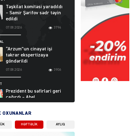
Təşkilat komitəsi yaradıldı
– Samir Şərifov sədr təyin
edildi
07.08.2026
3794
AL
“Arzum”un cinayət işi
təkrar ekspertizaya
göndərildi
07.08.2026
3906
ƏT
Prezident bu səfirləri geri
çağırdı – Abel
Məhərrəmovun oğlu da var
07.08.2026
5715
X OXUNANLAR
LÜK
HƏFTƏLIK
AYLIQ
Moskvada güclü partlayış