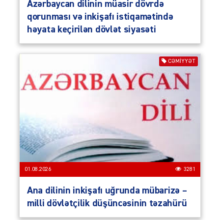
Azərbaycan dilinin müasir dövrdə
qorunması və inkişafı istiqamətində
həyata keçirilən dövlət siyasəti
CƏMIYYƏT
01.08.2026
3281
Ana dilinin inkişafı uğrunda mübarizə –
milli dövlətçilik düşüncəsinin təzahürü