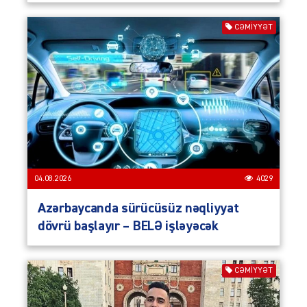
CƏMIYYƏT
04.08.2026
4029
Azərbaycanda sürücüsüz nəqliyyat
dövrü başlayır – BELƏ işləyəcək
CƏMIYYƏT