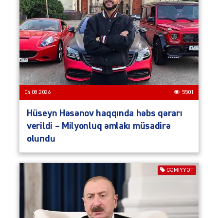
04.08.2026
5501
Hüseyn Həsənov haqqında həbs qərarı
verildi – Milyonluq əmlakı müsadirə
olundu
CƏMIYYƏT