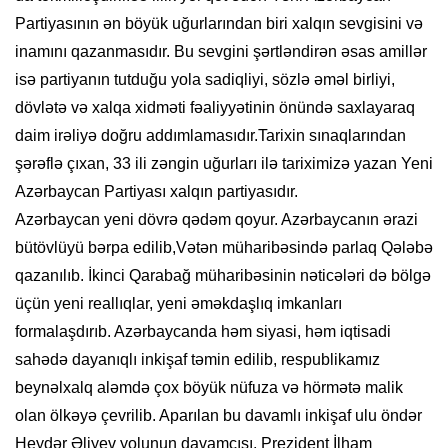
Partiyasının ən böyük uğurlarından biri xalqın sevgisini və
inamını qazanmasıdır. Bu sevgini şərtləndirən əsas amillər
isə partiyanın tutduğu yola sadiqliyi, sözlə əməl birliyi,
dövlətə və xalqa xidməti fəaliyyətinin önündə saxlayaraq
daim irəliyə doğru addımlamasıdır.Tarixin sınaqlarından
şərəflə çıxan, 33 ili zəngin uğurları ilə tariximizə yazan Yeni
Azərbaycan Partiyası xalqın partiyasıdır.
Azərbaycan yeni dövrə qədəm qoyur. Azərbaycanın ərazi
bütövlüyü bərpa edilib,Vətən müharibəsində parlaq Qələbə
qazanılıb. İkinci Qarabağ müharibəsinin nəticələri də bölgə
üçün yeni reallıqlar, yeni əməkdaşlıq imkanları
formalaşdırıb. Azərbaycanda həm siyasi, həm iqtisadi
sahədə dayanıqlı inkişaf təmin edilib, respublikamız
beynəlxalq aləmdə çox böyük nüfuza və hörmətə malik
olan ölkəyə çevrilib. Aparılan bu davamlı inkişaf ulu öndər
Heydər Əliyev yolunun davamçısı, Prezident İlham