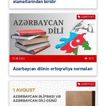
əlamətlərindən biridir
CƏMIYYƏT
03.08.2026
3291
Azərbaycan dilinin orfoqrafiya normaları
CƏMIYYƏT