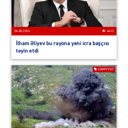
04.08.2026
4413
İlham Əliyev bu rayona yeni icra başçısı
təyin etdi
CƏMIYYƏT