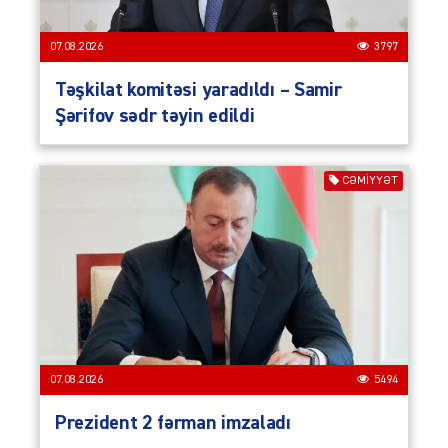
07.08.2026
3797
Təşkilat komitəsi yaradıldı – Samir
Şərifov sədr təyin edildi
CƏMIYYƏT
07.08.2026
5494
Prezident 2 fərman imzaladı