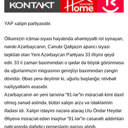
YAP xalqın partiyasıdır.
Ölkəmizin ictimai-siyasi həyatında əhəmiyyətli rol oynayan,
nəinki Azərbaycanın, Cənubi Qafqazın aparıcı siyasi
təşkilatı olan Yeni Azərbaycan Partiyası 33 illiyini qeyd
edir. 33 il zaman baxımımdan o qədər də böyük görünməsə
də uğurlarımızın miqyasının genişliyi baxımından zəngin
dövrdür. Əbəs yerə deyilmir ki, uğurlu başlanğıc növbəti
nailiyyətlərin əsasıdır.
Azərbaycanın ən yeni tarixinə “91-lər”in müraciəti kimi daxil
olmuş sənəd əslində, bütün xalqın arzu və istəklərinin
ifadəsi idi. Xalqın istəyini nəzərə alaraq Ulu Öndər Heydər
Əliyevə müraciət edən məşhur “91-lər”in cəsarətli addımları
nəticəsində dağıdıcı proseslərin qarşısı alındı.