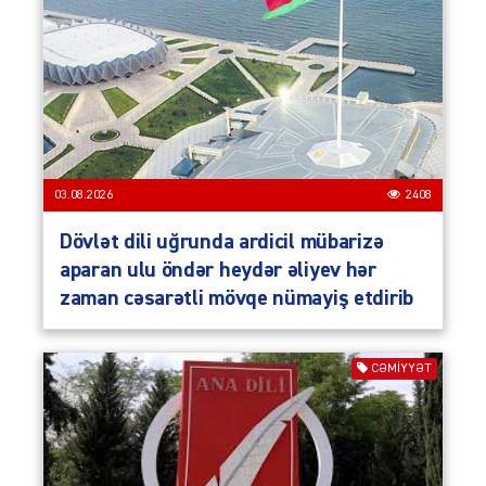
03.08.2026
2408
Dövlət dili uğrunda ardicil mübarizə
aparan ulu öndər heydər əliyev hər
zaman cəsarətli mövqe nümayiş etdirib
CƏMIYYƏT