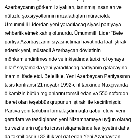
Azərbaycanın görkəmli ziyalıları, tanınmış insanları və
nüfuzlu şəxsiyyətlərinin imzaladıqları müraciətdə
Ümummilli Liderdən yeni yaradılacaq siyasi partiyaya
rəhbərlik etmək xahiş olunurdu. Ümummilli Lider “Belə
partiya Azərbaycanın siyasi-ictimai həyatında fəal iştirak
edərək yeni, müstəqil Azərbaycan dövlətinin
möhkəmləndirilməsində və inkişafında tarixi rol oynaya
bilər” söyləməklə yeni yaradılacaq partiyanın gələcəyinə
inamını ifadə etdi. Beləliklə, Yeni Azərbaycan Partiyasının
təsis konfransı 21 noyabr 1992-ci il tarixində Naxçıvanda
ölkəmizin bütün regionlarını təmsil edən və 550 nəfərdən
ibarət olan təşəbbüs qrupunun iştirakı ilə keçirilmişdir.
Partiya yeni tərkibini formalaşdırmaqla qəbul etdiyi yeni
qərarlara və təsdiqlənən yeni Nizamnaməyə uyğun olaraq
bu vəzifələrin uğurlu icrası istiqamətində fəaliyyətini daha
da təkmilləşdirir.33 illik yol qət edən Yeni Azərbaycan