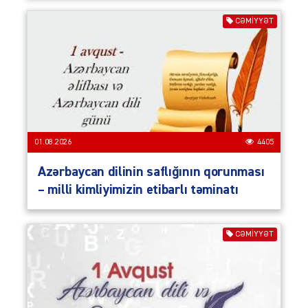
CƏMIYYƏT
01.08.2026
4405
Azərbaycan dilinin saflığının qorunması
– milli kimliyimizin etibarlı təminatı
CƏMIYYƏT