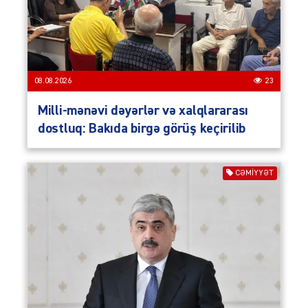
08.08.2026
23
Milli-mənəvi dəyərlər və xalqlararası
dostluq: Bakıda birgə görüş keçirilib
CƏMIYYƏT