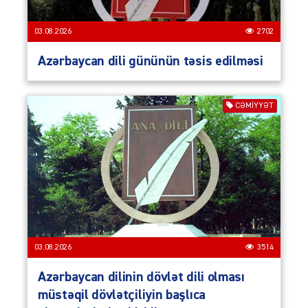
03.08.2026
2702
Azərbaycan dili gününün təsis edilməsi
CƏMIYYƏT
03.08.2026
3514
Azərbaycan dilinin dövlət dili olması
müstəqil dövlətçiliyin başlıca