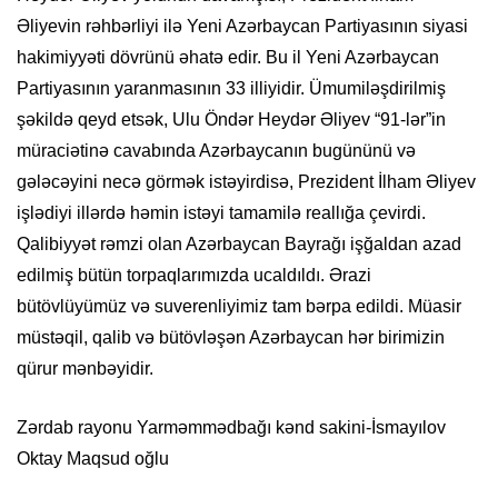
Əliyevin rəhbərliyi ilə Yeni Azərbaycan Partiyasının siyasi
hakimiyyəti dövrünü əhatə edir. Bu il Yeni Azərbaycan
Partiyasının yaranmasının 33 illiyidir. Ümumiləşdirilmiş
şəkildə qeyd etsək, Ulu Öndər Heydər Əliyev “91-lər”in
müraciətinə cavabında Azərbaycanın bugününü və
gələcəyini necə görmək istəyirdisə, Prezident İlham Əliyev
işlədiyi illərdə həmin istəyi tamamilə reallığa çevirdi.
Qalibiyyət rəmzi olan Azərbaycan Bayrağı işğaldan azad
edilmiş bütün torpaqlarımızda ucaldıldı. Ərazi
bütövlüyümüz və suverenliyimiz tam bərpa edildi. Müasir
müstəqil, qalib və bütövləşən Azərbaycan hər birimizin
qürur mənbəyidir.
Zərdab rayonu Yarməmmədbağı kənd sakini-İsmayılov
Oktay Maqsud oğlu