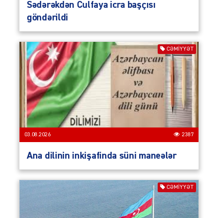
Sədərəkdən Culfaya icra başçısı
göndərildi
CƏMIYYƏT
03.08.2026
2387
Ana dilinin inkişafinda süni maneələr
CƏMIYYƏT