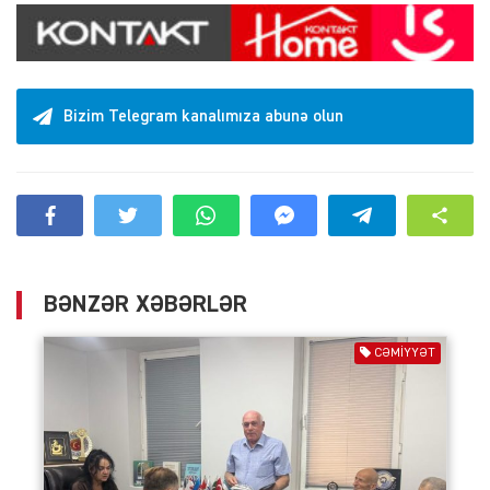
Bizim Telegram kanalımıza abunə olun
BƏNZƏR XƏBƏRLƏR
CƏMIYYƏT