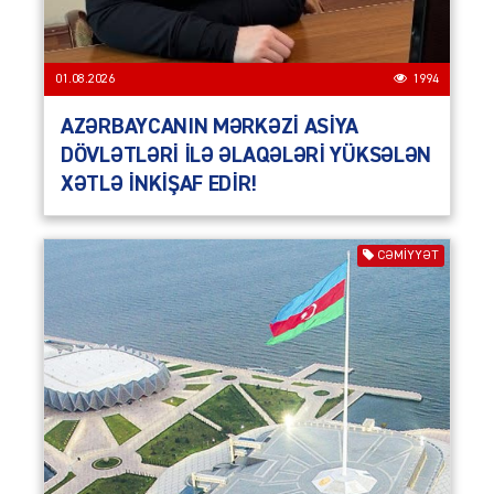
01.08.2026
1994
AZƏRBAYCANIN MƏRKƏZİ ASİYA
DÖVLƏTLƏRİ İLƏ ƏLAQƏLƏRİ YÜKSƏLƏN
XƏTLƏ İNKİŞAF EDİR!
CƏMIYYƏT