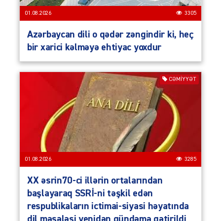
01.08.2026
3305
Azərbaycan dili o qədər zəngindir ki, heç
bir xarici kəlməyə ehtiyac yoxdur
CƏMIYYƏT
01.08.2026
3285
XX əsrin70-ci illərin ortalarından
başlayaraq SSRİ-ni təşkil edən
respublikaların ictimai-siyasi həyatında
dil məsələsi yenidən gündəmə gətirildi