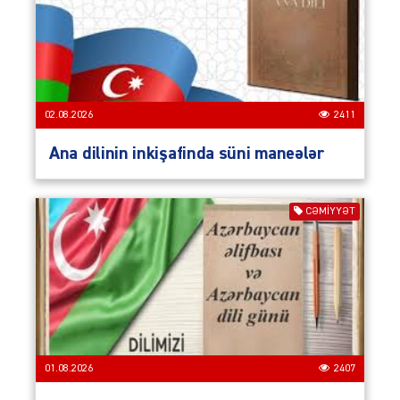
02.08.2026
2411
Ana dilinin inkişafinda süni maneələr
CƏMIYYƏT
01.08.2026
2407