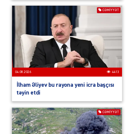
CƏMIYYƏT
04.08.2026
4413
İlham Əliyev bu rayona yeni icra başçısı
təyin etdi
CƏMIYYƏT