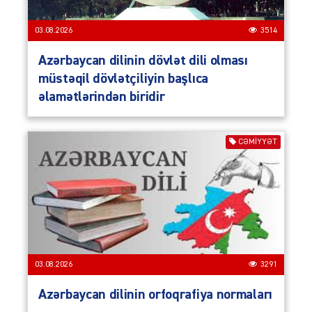
03.08.2026
3514
Azərbaycan dilinin dövlət dili olması
müstəqil dövlətçiliyin başlıca
əlamətlərindən biridir
CƏMIYYƏT
03.08.2026
3291
Azərbaycan dilinin orfoqrafiya normaları