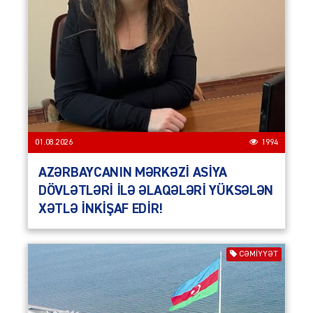
01.08.2026
1994
AZƏRBAYCANIN MƏRKƏZİ ASİYA
DÖVLƏTLƏRİ İLƏ ƏLAQƏLƏRİ YÜKSƏLƏN
XƏTLƏ İNKİŞAF EDİR!
CƏMIYYƏT