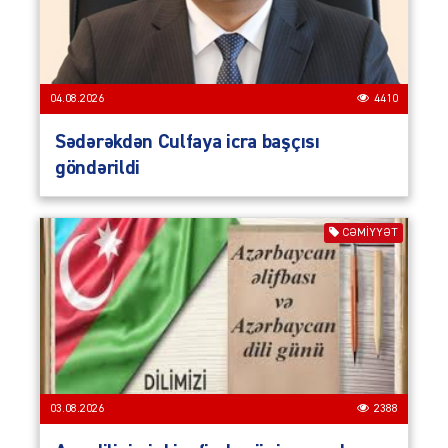
04.08.2026
4410
Sədərəkdən Culfaya icra başçısı
göndərildi
CƏMIYYƏT
03.08.2026
2388