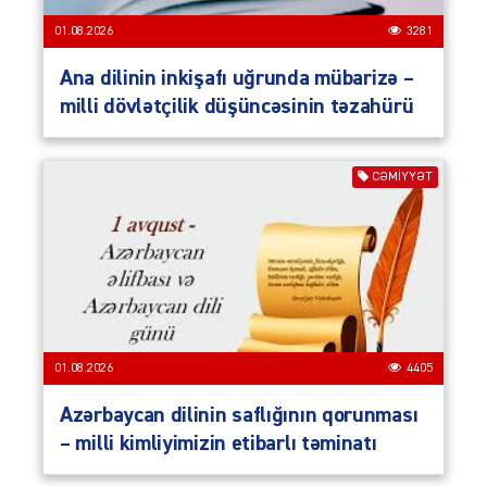
01.08.2026
3281
Ana dilinin inkişafı uğrunda mübarizə –
milli dövlətçilik düşüncəsinin təzahürü
CƏMIYYƏT
01.08.2026
4405
Azərbaycan dilinin saflığının qorunması
– milli kimliyimizin etibarlı təminatı