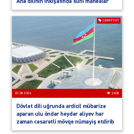
Ana dilinin inkişafinda süni maneələr
CƏMIYYƏT
03.08.2026
2408
Dövlət dili uğrunda ardicil mübarizə
aparan ulu öndər heydər əliyev hər
zaman cəsarətli mövqe nümayiş etdirib