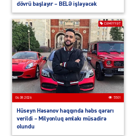
dövrü başlayır – BELƏ işləyəcək
CƏMIYYƏT
04.08.2026
5501
Hüseyn Həsənov haqqında həbs qərarı
verildi – Milyonluq əmlakı müsadirə
olundu