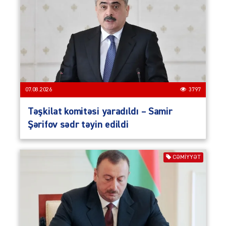
07.08.2026
3797
Təşkilat komitəsi yaradıldı – Samir
Şərifov sədr təyin edildi
CƏMIYYƏT