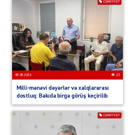
CƏMIYYƏT
08.08.2026
23
Milli-mənəvi dəyərlər və xalqlararası
dostluq: Bakıda birgə görüş keçirilib
CƏMIYYƏT