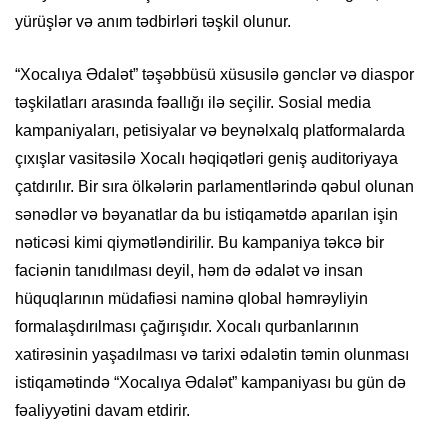
yürüşlər və anım tədbirləri təşkil olunur.
“Xocalıya Ədalət” təşəbbüsü xüsusilə gənclər və diaspor
təşkilatları arasında fəallığı ilə seçilir. Sosial media
kampaniyaları, petisiyalar və beynəlxalq platformalarda
çıxışlar vasitəsilə Xocalı həqiqətləri geniş auditoriyaya
çatdırılır. Bir sıra ölkələrin parlamentlərində qəbul olunan
sənədlər və bəyanatlar da bu istiqamətdə aparılan işin
nəticəsi kimi qiymətləndirilir. Bu kampaniya təkcə bir
faciənin tanıdılması deyil, həm də ədalət və insan
hüquqlarının müdafiəsi naminə qlobal həmrəyliyin
formalaşdırılması çağırışıdır. Xocalı qurbanlarının
xatirəsinin yaşadılması və tarixi ədalətin təmin olunması
istiqamətində “Xocalıya Ədalət” kampaniyası bu gün də
fəaliyyətini davam etdirir.