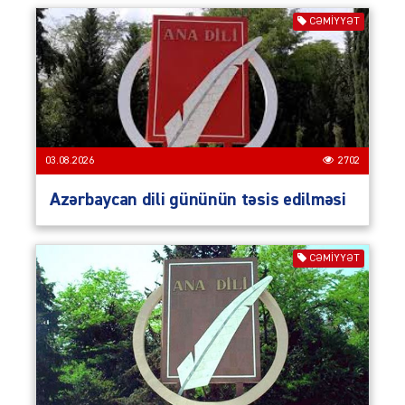
CƏMIYYƏT
03.08.2026
2702
Azərbaycan dili gününün təsis edilməsi
CƏMIYYƏT