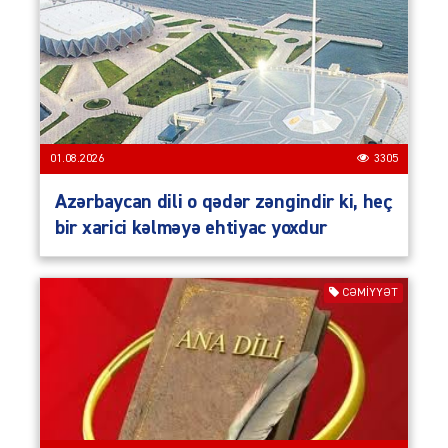
01.08.2026
3305
Azərbaycan dili o qədər zəngindir ki, heç
bir xarici kəlməyə ehtiyac yoxdur
CƏMIYYƏT