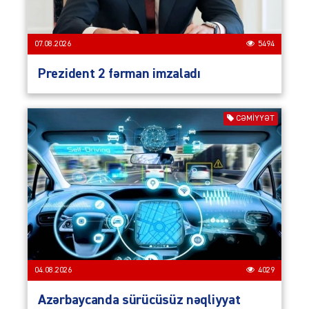
07.08.2026
5494
Prezident 2 fərman imzaladı
CƏMIYYƏT
04.08.2026
4029
Azərbaycanda sürücüsüz nəqliyyat