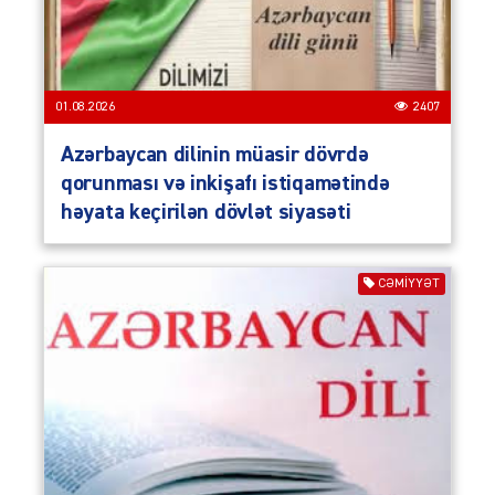
01.08.2026
2407
Azərbaycan dilinin müasir dövrdə
qorunması və inkişafı istiqamətində
həyata keçirilən dövlət siyasəti
CƏMIYYƏT