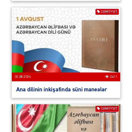
CƏMIYYƏT
02.08.2026
2411
Ana dilinin inkişafinda süni maneələr
CƏMIYYƏT