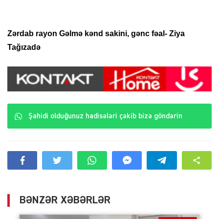
Zərdab rayon Gəlmə kənd sakini, gənc fəal- Ziya
Tağızadə
Şahidi olduğunuz hadisələri çəkib bizə göndərin
BƏNZƏR XƏBƏRLƏR