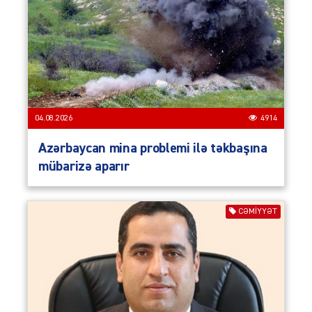
04.08.2026
4914
Azərbaycan mina problemi ilə təkbaşına
mübarizə aparır
CƏMIYYƏT