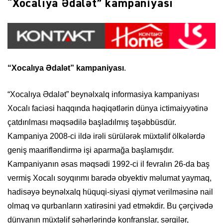
“Xocalıya Ədalət” kampaniyası
“Xocalıya Ədalət” kampaniyası
.
“Xocalıya Ədalət” beynəlxalq informasiya kampaniyası
Xocalı faciəsi haqqında həqiqətlərin dünya ictimaiyyətinə
çatdırılması məqsədilə başladılmış təşəbbüsdür.
Kampaniya 2008-ci ildə irəli sürülərək müxtəlif ölkələrdə
geniş maarifləndirmə işi aparmağa başlamışdır.
Kampaniyanın əsas məqsədi 1992-ci il fevralın 26-da baş
vermiş Xocalı soyqırımı barədə obyektiv məlumat yaymaq,
hadisəyə beynəlxalq hüquqi-siyasi qiymət verilməsinə nail
olmaq və qurbanların xatirəsini yad etməkdir. Bu çərçivədə
dünyanın müxtəlif şəhərlərində konfranslar, sərgilər,