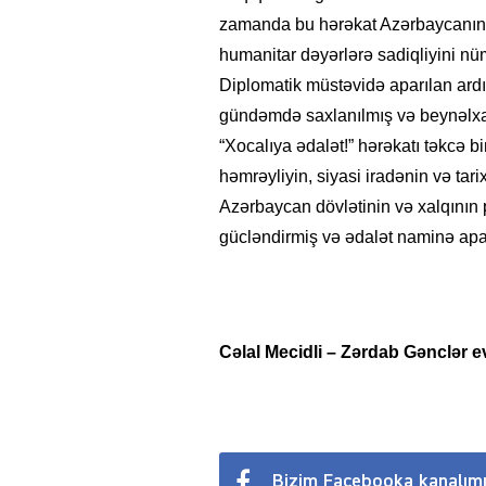
zamanda bu hərəkat Azərbaycanın b
humanitar dəyərlərə sadiqliyini nü
Diplomatik müstəvidə aparılan ardıc
gündəmdə saxlanılmış və beynəlxalq
“Xocalıya ədalət!” hərəkatı təkcə b
həmrəyliyin, siyasi iradənin və tari
Azərbaycan dövlətinin və xalqının
gücləndirmiş və ədalət naminə apa
Cəlal Mecidli – Zərdab Gənclər e
Bizim Facebooka kanalım