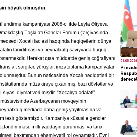
əsiri böyük olmuşdur.
ifləndirmə kampaniyası 2008-ci ildə Leyla Əliyeva
DÜNYA
 Əməkdaşlıq Təşkilatı Gənclər Forumu çərçivəsində
əqsədi Xocalı faciəsi haqqında həqiqətlərin dünya
 ədalətin tanıdılması və beynəlxalq səviyyədə hüquqi-
göstərməkdir. Hərəkat qısa müddətdə geniş coğrafiyanı
01.08.2026
ŞOU-B
franslar, sərgilər, yürüşlər, imzatoplama kampaniyaları
Prezide
Respubl
l olunmuşdur. Bunun nəticəsində Xocalı həqiqətləri bir
dərəcəl
nstitutlarında müzakirəyə çıxarılmış, bəzi dövlətlər və
i-siyasi qiymət verilmişdir. “Xocalıya ədalət!”
 müstəvisində Azərbaycanın mövqeyinin
 beynəlxalq mediada daha geniş yayılmasına və
CƏMIY
m təsir göstərmişdir. Kampaniya xüsusilə gənclər
cləndirilməsi, milli yaddaşın qorunması və tarixi
rülməsi baxımından əhəmiyyətli rol oynamışdır. Eyni