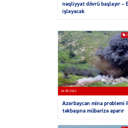
nəqliyyat dövrü başlayır –
işləyəcək
04.08.2026
Azərbaycan mina problemi i
təkbaşına mübarizə aparır