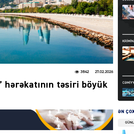
KRIMIN
3842
27.02.2026
” hərəkatının təsiri böyük
CƏMIY
ƏN ÇO
GÜN
SIYAS