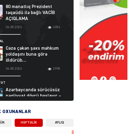
80 manatlıq Prezident
təqaüdü ilə bağlı VACİB
AÇIQLAMA
04.08.2026
4384
AL
Cəza çəkən şəxs məhkum
yoldaşını buna görə
öldürüb…
04.08.2026
2998
YƏT
Azərbaycanda sürücüsüz
nəqliyyat dövrü başlayır –
BELƏ işləyəcək
04.08.2026
4010
X OXUNANLAR
LÜK
HƏFTƏLIK
AYLIQ
ƏT
XİN rəhbərindən TRİPP