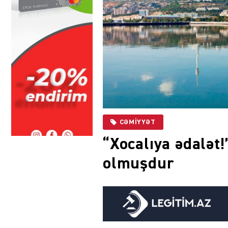
CƏMIYYƏT
“Xocalıya ədalət!
olmuşdur