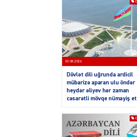
03.08.2026
Dövlət dili uğrunda ardicil
mübarizə aparan ulu öndər
heydər əliyev hər zaman
cəsarətli mövqe nümayiş et