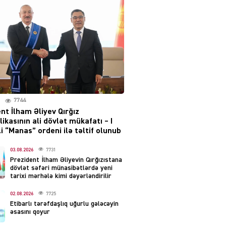
layihəsi ilə bağlı AÇIQLAMA
04.08.2026
4385
Müharibə Rusiyanın belini
bükür
04.08.2026
3998
7744
IZNES
nt İlham Əliyev Qırğız
Ekranlardan uzaq qalan
ikasının ali dövlət mükafatı – I
məşhur aktrisanın yeni
i “Manas” ordeni ilə təltif olunub
qazanc mənbəyi ortaya
çıxdı
03.08.2026
7731
Prezident İlham Əliyevin Qırğızıstana
04.08.2026
2165
dövlət səfəri münasibətlərdə yeni
tarixi mərhələ kimi dəyərləndirilir
YƏT
02.08.2026
7725
Hüseyn Həsənov haqqında
Etibarlı tərəfdaşlıq uğurlu gələcəyin
həbs qərarı verildi –
əsasını qoyur
Milyonluq əmlakı müsadirə