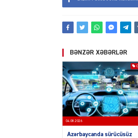
BƏNZƏR XƏBƏRLƏR
04.08.2026
Azərbaycanda sürücüsüz