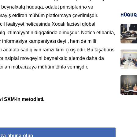
eynəlxalq hüquqa, ədalət prinsiplərinə və
HÜQUQ
mayiş etdirən mühüm platformaya çevrilmişdir.
CƏMIY
ıl fəaliyyət nəticəsində Xocalı faciəsi qlobal
 ictimaiyyətin diqqətində olmuşdur. Nəticə etibarilə,
ir informasiya kampaniyası deyil, həm də milli
xi ədalətə sadiqliyin rəmzi kimi çıxış edir. Bu təşəbbüs
 prinsipial mövqeyini beynəlxalq aləmdə daha da
CƏMIY
rılan mübarizəyə mühüm töhfə vermişdir.
vi SXM-in metodisti.
MANŞE
ıza abunə olun