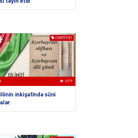
sı təyin etdi
03.08.2026
6624
ƏT
Azərbaycan və Qırğızıstanı
bir-birinə yaxınlaşdıran
CƏMIYYƏT
təkcə iqtisadi maraqlar
deyil
03.08.2026
5498
ƏT
Azərbaycanın Mərkəzi
6
2377
Asiya ölkələri ilə
münasibətləri son illərdə
ilinin inkişafinda süni
daha da genişlənir
ələr
03.08.2026
5907
ƏT
Türk dünyası və Mərkəzi
Asiya ilə əlaqələri ildən-ilə