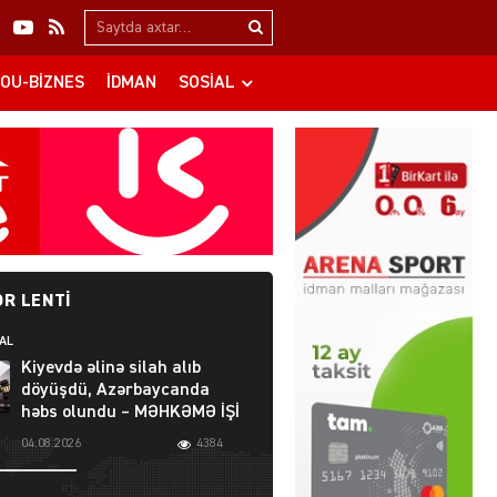
Search…
OU-BIZNES
İDMAN
SOSIAL
R LENTI
AL
Kiyevdə əlinə silah alıb
döyüşdü, Azərbaycanda
həbs olundu – MƏHKƏMƏ İŞİ
04.08.2026
4384