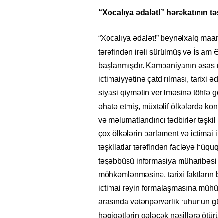
“Xocalıya ədalət!” hərəkatının t
“Xocalıya ədalət!” beynəlxalq maar
tərəfindən irəli sürülmüş və İslam
başlanmışdır. Kampaniyanın əsas m
ictimaiyyətinə çatdırılması, tarixi
siyasi qiymətin verilməsinə töhfə 
əhatə etmiş, müxtəlif ölkələrdə kon
və məlumatlandırıcı tədbirlər təşki
çox ölkələrin parlament və ictimai i
təşkilatlar tərəfindən faciəyə hüquq
təşəbbüsü informasiya müharibəsi
möhkəmlənməsinə, tarixi faktların
ictimai rəyin formalaşmasına mühü
arasında vətənpərvərlik ruhunun gü
həqiqətlərin gələcək nəsillərə ötü