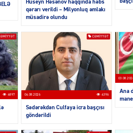
başçı
Hüseyn Həsənov haqqında həbs
 BELƏ
qərarı verildi – Milyonluq əmlakı
müsadirə olundu
SIYAS
CƏMIYYƏT
CƏMIYYƏT
SIYAS
03.08.202
Ana d
4897
04.08.2026
4396
mane
lə
Sədərəkdən Culfaya icra başçısı
göndərildi
SIYAS