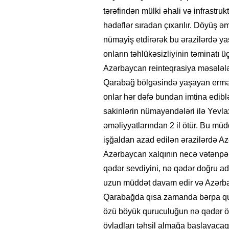
tərəfindən mülki əhali və infrastrukt
hədəflər sıradan çıxarılır. Döyüş 
nümayiş etdirərək bu ərazilərdə ya
onların təhlükəsizliyinin təminatı 
Azərbaycan reinteqrasiya məsələlə
Qarabağ bölgəsində yaşayan ermən
onlar hər dəfə bundan imtina edib
sakinlərin nümayəndələri ilə Yevlax
əməliyyatlarından 2 il ötür. Bu müd
işğaldan azad edilən ərazilərdə Az
Azərbaycan xalqının necə vətənpərv
qədər sevdiyini, nə qədər doğru ad
uzun müddət davam edir və Azərbay
Qarabağda qısa zamanda bərpa quruc
özü böyük quruculuğun nə qədər ön
övladları təhsil almağa başlayacaq