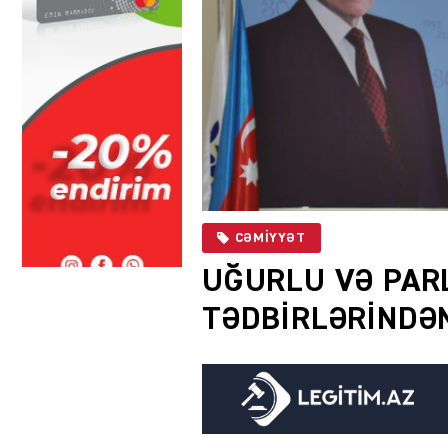
CƏMIYYƏT
UĞURLU VƏ PAR
TƏDBİRLƏRİNDƏN 