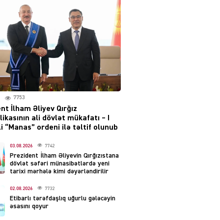
Moskvada güclü partlayış
səsləri eşidildi
07.08.2026
5479
Rusiya-Ukrayna
münaqişəsinin həllində
irəliləyiş var – Tramp
07.08.2026
7753
5491
nt İlham Əliyev Qırğız
ikasının ali dövlət mükafatı – I
YƏT
i “Manas” ordeni ilə təltif olunub
Prezident 2 fərman
imzaladı
03.08.2026
7742
Prezident İlham Əliyevin Qırğızıstana
07.08.2026
5481
dövlət səfəri münasibətlərdə yeni
tarixi mərhələ kimi dəyərləndirilir
 SİYASƏT
02.08.2026
7732
Tehran və İrəvandan
Etibarlı tərəfdaşlıq uğurlu gələcəyin
“Tramp yolu”na HƏMLƏ –
əsasını qoyur
REAKSİYA