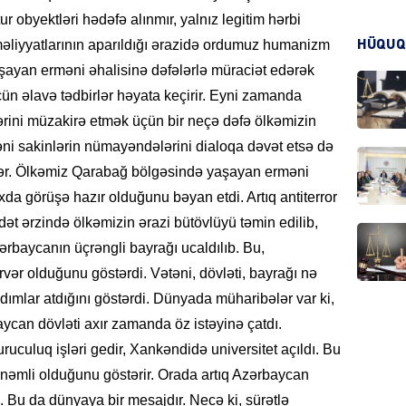
ur obyektləri hədəfə alınmır, yalnız legitim hərbi
əməliyyatlarının aparıldığı ərazidə ordumuz humanizm
HÜQUQ
KRIMIN
şayan erməni əhalisinə dəfələrlə müraciət edərək
üçün əlavə tədbirlər həyata keçirir. Eyni zamanda
rini müzakirə etmək üçün bir neçə dəfə ölkəmizin
i sakinlərin nümayəndələrini dialoqa dəvət etsə də
lər. Ölkəmiz Qarabağ bölgəsində yaşayan erməni
HADIS
da görüşə hazır olduğunu bəyan etdi. Artıq antiterror
dət ərzində ölkəmizin ərazi bütövlüyü təmin edilib,
ərbaycanın üçrəngli bayrağı ucaldılıb. Bu,
ər olduğunu göstərdi. Vətəni, dövləti, bayrağı nə
DÜNYA
dımlar atdığını göstərdi. Dünyada müharibələr var ki,
can dövləti axır zamanda öz istəyinə çatdı.
uluq işləri gedir, Xankəndidə universitet açıldı. Bu
əmli olduğunu göstərir. Orada artıq Azərbaycan
HADIS
. Bu da dünyaya bir mesajdır. Necə ki, sürətlə