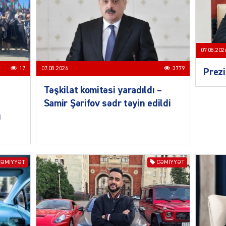
07.08.202
MANŞE
17
07.08.2026
3779
Prezi
Təşkilat komitəsi yaradıldı –
Samir Şərifov sədr təyin edildi
ı
SIYAS
CƏMIYYƏT
CƏMIYYƏT
DÜNYA