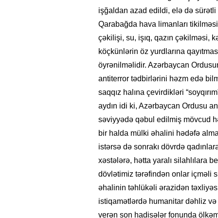
işğaldan azad edildi, elə də sürətli
Qarabağda hava limanları tikilməsi,
çəkilişi, su, işıq, qazın çəkilməsi
köçkünlərin öz yurdlarına qayıtmas
öyrənilməlidir. Azərbaycan Ordusu
antiterror tədbirlərini həzm edə bi
saqqız halına çevirdikləri “soyqırım
aydın idi ki, Azərbaycan Ordusu ant
səviyyədə qəbul edilmiş mövcud h
bir halda mülki əhalini hədəfə almam
istərsə də sonrakı dövrdə qadınlara
xəstələrə, hətta yaralı silahlılara b
dövlətimiz tərəfindən onlar içməli
əhalinin təhlükəli ərazidən təxliyə
istiqamətlərdə humanitar dəhliz v
verən son hadisələr fonunda ölkəm