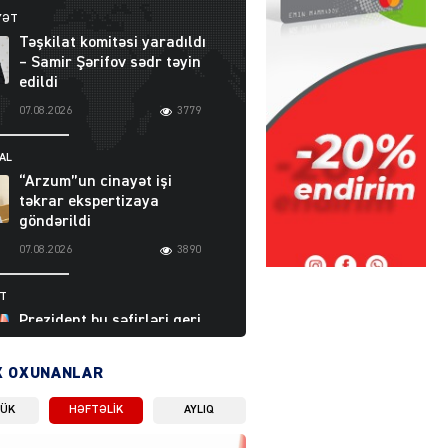
YƏT
Təşkilat komitəsi yaradıldı
– Samir Şərifov sədr təyin
edildi
07.08.2026
3779
AL
“Arzum”un cinayət işi
təkrar ekspertizaya
göndərildi
07.08.2026
3890
ƏT
Prezident bu səfirləri geri
çağırdı – Abel
Məhərrəmovun oğlu da var
X OXUNANLAR
07.08.2026
5703
LÜK
HƏFTƏLIK
AYLIQ