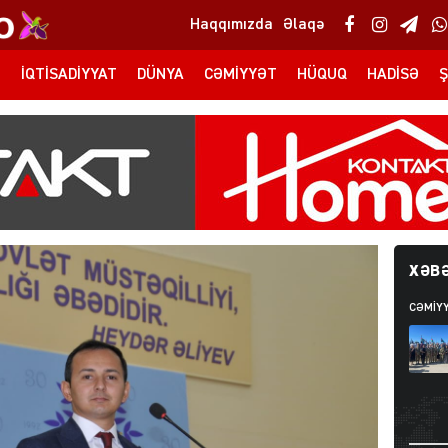
Haqqımızda
Əlaqə
T
İQTISADIYYAT
DÜNYA
CƏMIYYƏT
HÜQUQ
HADISƏ
Ş
XƏBƏ
CƏMIY