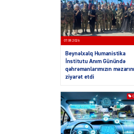
07.08.2026
Beynəlxalq Humanistika
İnstitutu Anım Günündə
qəhrəmanlarımızın məzarın
ziyarət etdi