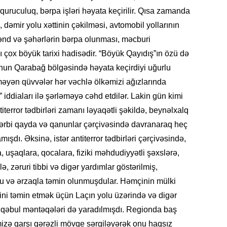
 quruculuq, bərpa işləri həyata keçirilir. Qısa zamanda
 dəmir yolu xəttinin çəkilməsi, avtomobil yollarının
, kənd və şəhərlərin bərpa olunması, məcburi
ı çox böyük tarixi hadisədir. “Böyük Qayıdış”ın özü də
KRIMIN
nun Qarabağ bölgəsində həyata keçirdiyi uğurlu
lməyən qüvvələr hər vəchlə ölkəmizi ağızlarında
” iddiaları ilə şərləməyə cəhd etdilər. Lakin gün kimi
iterror tədbirləri zamanı ləyaqətli şəkildə, beynəlxalq
ərbi qayda və qanunlar çərçivəsində davranaraq heç
SOSIAL
ışdı. Əksinə, istər antiterror tədbirləri çərçivəsində,
, uşaqlara, qocalara, fiziki məhdudiyyətli şəxslərə,
elə, zəruri tibbi və digər yardımlar göstərilmiş,
 su və ərzaqla təmin olunmuşdular. Həmçinin mülki
KRIMIN
sini təmin etmək üçün Laçın yolu üzərində və digər
ə qəbul məntəqələri də yaradılmışdı. Regionda baş
izə qarşı qərəzli mövqe sərgiləyərək onu haqsız