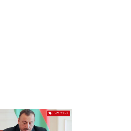
IZNES
Ekranlardan uzaq qalan
məşhur aktrisanın yeni
qazanc mənbəyi ortaya
çıxdı
04.08.2026
2177
YƏT
Hüseyn Həsənov haqqında
həbs qərarı verildi –
Milyonluq əmlakı müsadirə
olundu
04.08.2026
5497
YƏT
İlham Əliyev bu rayona yeni
icra başçısı təyin etdi
CƏMIYYƏT
04.08.2026
4410
YƏT