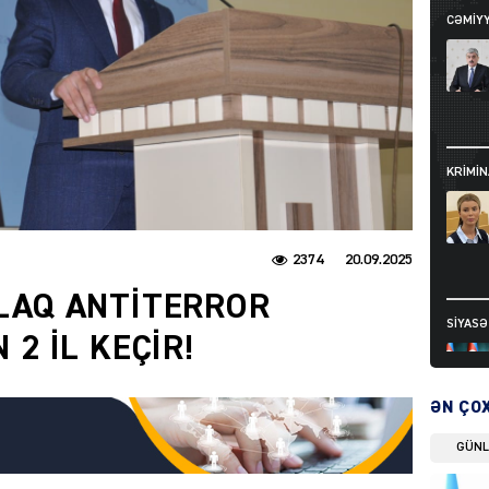
CƏMIY
KRIMIN
2374
20.09.2025
LAQ ANTİTERROR
SIYAS
2 İL KEÇİR!
ƏN ÇO
GÜN
DÜNYA