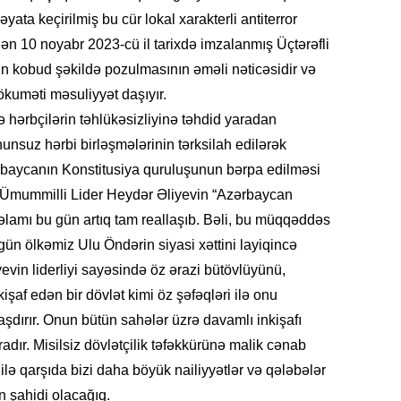
yata keçirilmiş bu cür lokal xarakterli antiterror
dən 10 noyabr 2023-cü il tarixdə imzalanmış Üçtərəfli
CƏMIY
in kobud şəkildə pozulmasının əməli nəticəsidir və
kuməti məsuliyyət daşıyır.
 hərbçilərin təhlükəsizliyinə təhdid yaradan
unsuz hərbi birləşmələrinin tərksilah edilərək
ərbaycanın Konstitusiya quruluşunun bərpa edilməsi
SIYAS
r. Ümummilli Lider Heydər Əliyevin “Azərbaycan
lamı bu gün artıq tam reallaşıb. Bəli, bu müqqəddəs
ün ölkəmiz Ulu Öndərin siyasi xəttini layiqincə
evin liderliyi sayəsində öz ərazi bütövlüyünü,
işaf edən bir dövlət kimi öz şəfəqləri ilə onu
DÜNYA
ırır. Onun bütün sahələr üzrə davamlı inkişafı
ır. Misilsiz dövlətçilik təfəkkürünə malik cənab
 ilə qarşıda bizi daha böyük nailiyyətlər və qələbələr
n şahidi olacağıq.