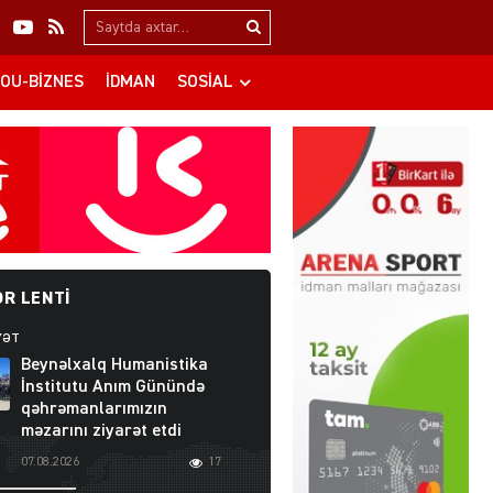
Search…
OU-BIZNES
İDMAN
SOSIAL
R LENTI
YƏT
Beynəlxalq Humanistika
İnstitutu Anım Günündə
qəhrəmanlarımızın
məzarını ziyarət etdi
07.08.2026
17