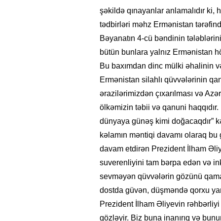
şəkildə qınayanlar anlamalıdır ki, hə
tədbirləri məhz Ermənistan tərəfin
Bəyanatın 4-cü bəndinin tələblərin
bütün bunlara yalnız Ermənistan hö
Bu baxımdan dinc mülki əhalinin və
Ermənistan silahlı qüvvələrinin qan
ərazilərimizdən çıxarılması və Az
ölkəmizin təbii və qanuni haqqıdı
dünyaya günəş kimi doğacaqdır” kə
kəlamın məntiqi davamı olaraq bu g
davam etdirən Prezident İlham Əliy
suverenliyini tam bərpa edən və ink
sevməyən qüvvələrin gözünü qamaşd
dostda güvən, düşməndə qorxu yarad
Prezident İlham Əliyevin rəhbərliyi
gözləyir. Biz buna inanırıq və bunu