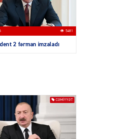
Azərbaycan mina problemi
ilə təkbaşına mübarizə
aparır
04.08.2026
4909
6
5481
T
dent 2 fərman imzaladı
Prezident Gömrük
Məcəlləsində dəyişikliyi
TƏSDİQLƏDİ
04.08.2026
5506
ƏT
Nazirdən Orta Dəhliz
açıqlaması
CƏMIYYƏT
04.08.2026
5512
Ermənistanın taleyi BU
TARİXDƏ həll olunacaq