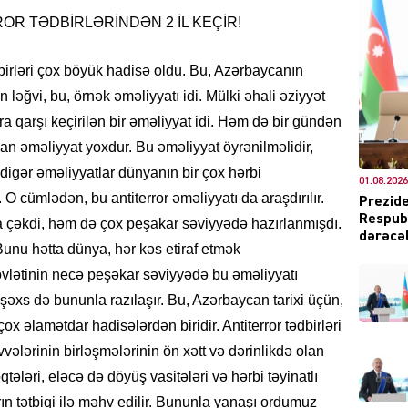
OR TƏDBİRLƏRİNDƏN 2 İL KEÇİR!
dbirləri çox böyük hadisə oldu. Bu, Azərbaycanın
 ləğvi, bu, örnək əməliyyatı idi. Mülki əhali əziyyət
DÜNYA
a qarşı keçirilən bir əməliyyat idi. Həm də bir gündən
n əməliyyat yoxdur. Bu əməliyyat öyrənilməlidir,
digər əməliyyatlar dünyanın bir çox hərbi
01.08.2026
. O cümlədən, bu antiterror əməliyyatı da araşdırılır.
Prezide
Respubl
a çəkdi, həm də çox peşakar səviyyədə hazırlanmışdı.
CƏMIY
dərəcəl
Bunu hətta dünya, hər kəs etiraf etmək
vlətinin necə peşəkar səviyyədə bu əməliyyatı
r şəxs də bununla razılaşır. Bu, Azərbaycan tarixi üçün,
x əlamətdar hadisələrdən biridir. Antiterror tədbirləri
XARİCİ
vələrinin birləşmələrinin ön xətt və dərinlikdə olan
ələri, eləcə də döyüş vasitələri və hərbi təyinatlı
rın tətbiqi ilə məhv edilir. Bununla yanaşı ordumuz