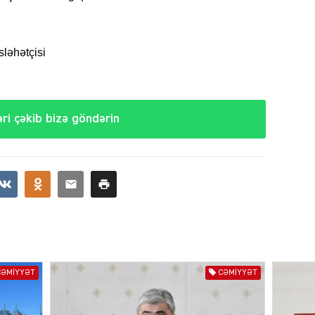
ŞOU-B
sləhətçisi
CƏMIY
ri çəkib bizə göndərin
CƏMIY
CƏMIYYƏT
CƏMIYYƏT
CƏMIY