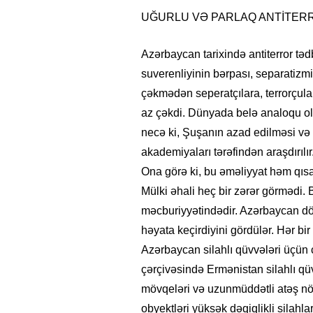
UĞURLU VƏ PARLAQ ANTİTERR
Azərbaycan tarixində antiterror tə
suverenliyinin bərpası, separatizmin
çəkmədən seperatçılara, terrorçular
az çəkdi. Dünyada belə analoqu ola
necə ki, Şuşanın azad edilməsi və 
akademiyaları tərəfindən araşdırılır
Ona görə ki, bu əməliyyat həm qıs
Mülki əhali heç bir zərər görmədi. 
məcburiyyətindədir. Azərbaycan dö
həyata keçirdiyini gördülər. Hər bi
Azərbaycan silahlı qüvvələri üçün ço
çərçivəsində Ermənistan silahlı qüv
mövqeləri və uzunmüddətli atəş nöqt
obyektləri yüksək dəqiqlikli silahla