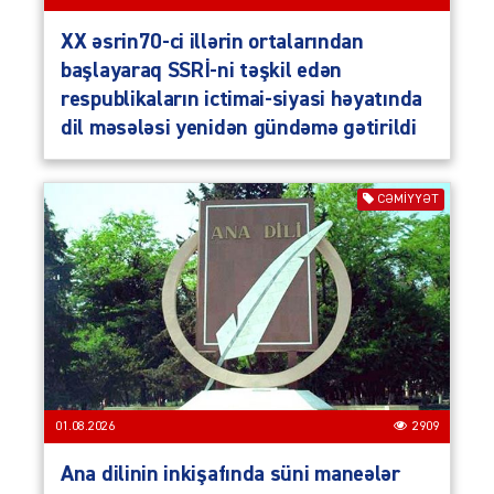
XX əsrin70-ci illərin ortalarından
başlayaraq SSRİ-ni təşkil edən
respublikaların ictimai-siyasi həyatında
dil məsələsi yenidən gündəmə gətirildi
CƏMIYYƏT
01.08.2026
2909
Ana dilinin inkişafında süni maneələr