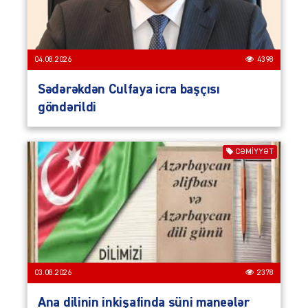
04.08.2026
4398
Sədərəkdən Culfaya icra başçısı
göndərildi
CƏMIYYƏT
03.08.2026
2378
Ana dilinin inkişafinda süni maneələr