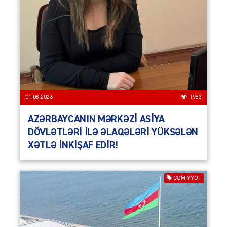
01.08.2026
1983
AZƏRBAYCANIN MƏRKƏZİ ASİYA
DÖVLƏTLƏRİ İLƏ ƏLAQƏLƏRİ YÜKSƏLƏN
XƏTLƏ İNKİŞAF EDİR!
CƏMIYYƏT