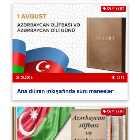
CƏMIYYƏT
02.08.2026
2399
Ana dilinin inkişafinda süni maneələr
CƏMIYYƏT