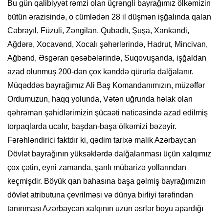
Bu gün qalibiyyət rəmzi olan üçrəngli bayrağımız ölkəmizin
bütün ərazisində, o cümlədən 28 il düşmən işğalında qalan
Cəbrayıl, Füzuli, Zəngilan, Qubadlı, Şuşa, Xankəndi,
Ağdərə, Xocavənd, Xocalı şəhərlərində, Hadrut, Mincivan,
Ağbənd, Əsgəran qəsəbələrində, Suqovuşanda, işğaldan
azad olunmuş 200-dən çox kənddə qürurla dalğalanır.
Müqəddəs bayrağımız Ali Baş Komandanımızın, müzəffər
Ordumuzun, haqq yolunda, Vətən uğrunda həlak olan
qəhrəman şəhidlərimizin şücaəti nəticəsində azad edilmiş
torpaqlarda ucalır, başdan-başa ölkəmizi bəzəyir.
Fərəhləndirici faktdır ki, qədim tarixə malik Azərbaycan
Dövlət bayrağının yüksəklərdə dalğalanması üçün xalqımız
çox çətin, eyni zamanda, şanlı mübarizə yollarından
keçmişdir. Böyük qan bahasına başa gəlmiş bayrağımızın
dövlət atributuna çevrilməsi və dünya birliyi tərəfindən
tanınması Azərbaycan xalqının uzun əsrlər boyu apardığı