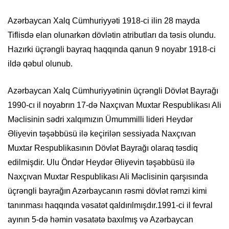
Azərbaycan Xalq Cümhuriyyəti 1918-ci ilin 28 mayda
Tiflisdə elan olunarkən dövlətin atributları da təsis olundu.
Hazırki üçrəngli bayraq haqqında qanun 9 noyabr 1918-ci
ildə qəbul olunub.
Azərbaycan Xalq Cümhuriyyətinin üçrəngli Dövlət Bayrağı
1990-cı il noyabrın 17-də Naxçıvan Muxtar Respublikası Ali
Məclisinin sədri xalqımızın Ümummilli lideri Heydər
Əliyevin təşəbbüsü ilə keçirilən sessiyada Naxçıvan
Muxtar Respublikasının Dövlət Bayrağı olaraq təsdiq
edilmişdir. Ulu Öndər Heydər Əliyevin təşəbbüsü ilə
Naxçıvan Muxtar Respublikası Ali Məclisinin qarşısında
üçrəngli bayrağın Azərbaycanın rəsmi dövlət rəmzi kimi
tanınması haqqında vəsatət qaldırılmışdır.1991-ci il fevral
ayının 5-də həmin vəsatətə baxılmış və Azərbaycan