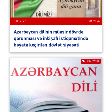
01.08.2026
2396
Azərbaycan dilinin müasir dövrdə
qorunması və inkişafı istiqamətində
həyata keçirilən dövlət siyasəti
CƏMIYYƏT