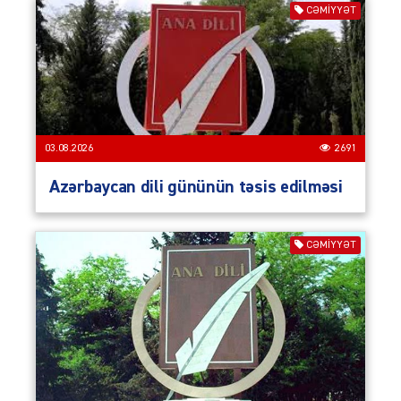
CƏMIYYƏT
03.08.2026
2691
Azərbaycan dili gününün təsis edilməsi
CƏMIYYƏT