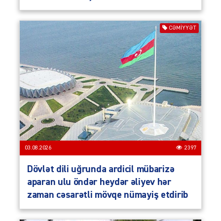
CƏMIYYƏT
03.08.2026
2397
Dövlət dili uğrunda ardicil mübarizə
aparan ulu öndər heydər əliyev hər
zaman cəsarətli mövqe nümayiş etdirib