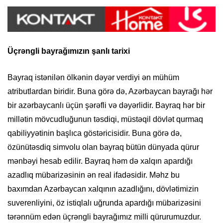
Üçrəngli bayrağımızın şanlı tarixi
Bayraq istənilən ölkənin dəyər verdiyi ən mühüm
atributlardan biridir. Buna görə də, Azərbaycan bayrağı hər
bir azərbaycanlı üçün şərəfli və dəyərlidir. Bayraq hər bir
millətin mövcudluğunun təsdiqi, müstəqil dövlət qurmaq
qabiliyyətinin başlıca göstəricisidir. Buna görə də,
özünütəsdiq simvolu olan bayraq bütün dünyada qürur
mənbəyi hesab edilir. Bayraq həm də xalqın apardığı
azadlıq mübarizəsinin ən real ifadəsidir. Məhz bu
baxımdan Azərbaycan xalqının azadlığını, dövlətimizin
suverenliyini, öz istiqlalı uğrunda apardığı mübarizəsini
tərənnüm edən üçrəngli bayrağımız milli qürurumuzdur.