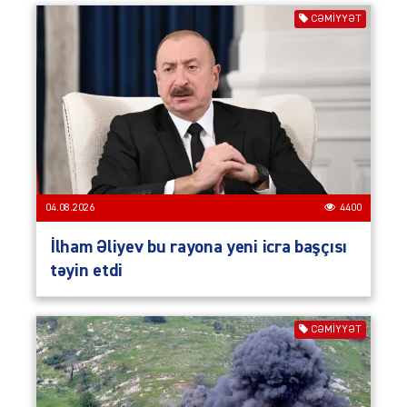
CƏMIYYƏT
04.08.2026
4400
İlham Əliyev bu rayona yeni icra başçısı
təyin etdi
CƏMIYYƏT