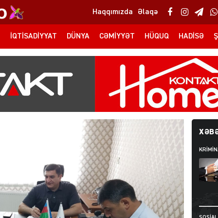
Haqqımızda
Əlaqə
T
İQTISADIYYAT
DÜNYA
CƏMIYYƏT
HÜQUQ
HADISƏ
Ş
XƏBƏ
KRIMIN
SOSIAL