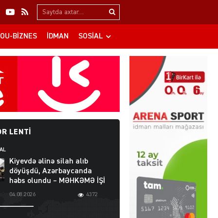
Search…
OU-BIZNES
İDMAN
SOSIAL
R LENTI
AL
Kiyevdə əlinə silah alıb
döyüşdü, Azərbaycanda
həbs olundu – MƏHKƏMƏ İŞİ
04.08.2026
4372