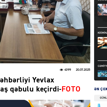
KRIMIN
CƏMIY
4399
20.07.2025
rəhbərliyi Yevlax
aş qəbulu keçirdi-
FOTO
ƏN ÇO
GÜN
SIYAS