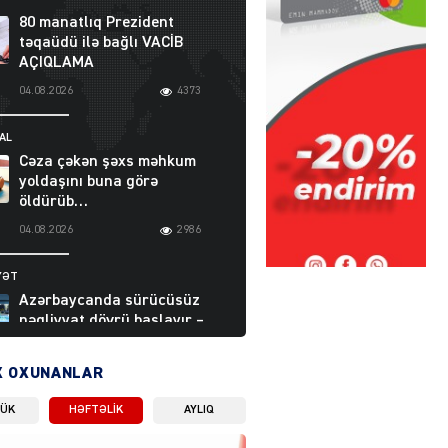
80 manatlıq Prezident
təqaüdü ilə bağlı VACİB
AÇIQLAMA
04.08.2026
4373
AL
Cəza çəkən şəxs məhkum
yoldaşını buna görə
öldürüb…
04.08.2026
2986
YƏT
Azərbaycanda sürücüsüz
nəqliyyat dövrü başlayır –
BELƏ işləyəcək
04.08.2026
3988
X OXUNANLAR
LÜK
HƏFTƏLIK
AYLIQ
ƏT
XİN rəhbərindən TRİPP