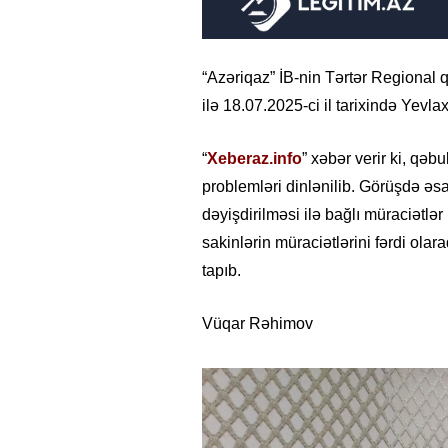
“Azəriqaz” İB-nin Tərtər Regional q
ilə 18.07.2025-ci il tarixində Yevl
“
Xeberaz.info
” xəbər verir ki, qəb
problemləri dinlənilib. Görüşdə əsa
dəyişdirilməsi ilə bağlı müraciətlər
sakinlərin müraciətlərini fərdi olara
tapıb.
Vüqar Rəhimov