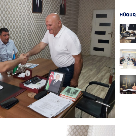
HÜQUQ
CƏMIY
CƏMIY
MANŞE