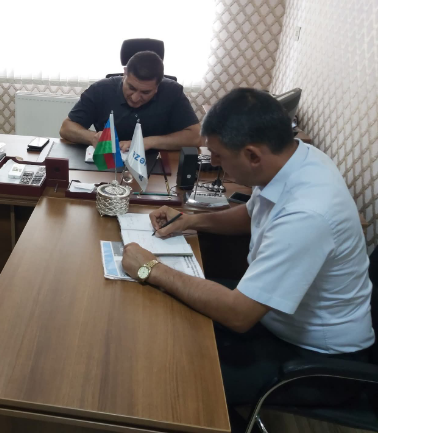
SIYAS
DÜNYA
CƏMIY
SIYAS