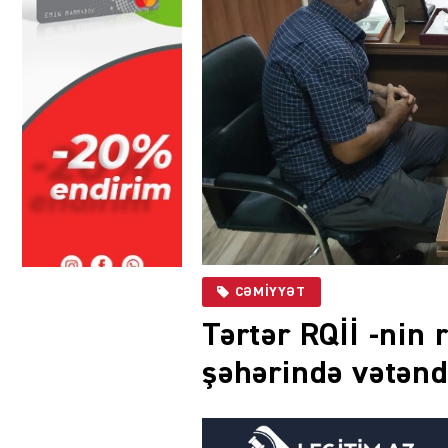
CƏMIYYƏT
Tərtər RQİİ -nin 
şəhərində vətənd