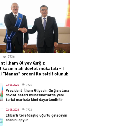
layihəsi ilə bağlı AÇIQLAMA
04.08.2026
4374
Müharibə Rusiyanın belini
bükür
04.08.2026
3987
7736
IZNES
nt İlham Əliyev Qırğız
Ekranlardan uzaq qalan
ikasının ali dövlət mükafatı – I
məşhur aktrisanın yeni
i “Manas” ordeni ilə təltif olunub
qazanc mənbəyi ortaya
çıxdı
03.08.2026
7726
Prezident İlham Əliyevin Qırğızıstana
04.08.2026
2149
dövlət səfəri münasibətlərdə yeni
tarixi mərhələ kimi dəyərləndirilir
YƏT
02.08.2026
7722
Hüseyn Həsənov haqqında
Etibarlı tərəfdaşlıq uğurlu gələcəyin
həbs qərarı verildi –
əsasını qoyur
Milyonluq əmlakı müsadirə