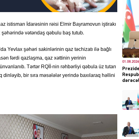
az istismarı İdarəsinin rəisi Elmir Bayramovun iştirakı
DÜNYA
ax şəhərində vətəndaş qəbulu baş tutub.
ulda Yevlax şəhəri sakinlərinin qaz təchizatı ilə bağlı
sən fərdi qazlaşma, qaz xəttinin yerinin
01.08.2026
ŞOU-B
 ünvanlanıb. Tərtər RQİİ-nin rəhbərliyi qəbula üz tutan
Prezide
Respubl
q dinləyib, bir sıra məsələlər yerində baxılaraq həllini
dərəcəl
CƏMIY