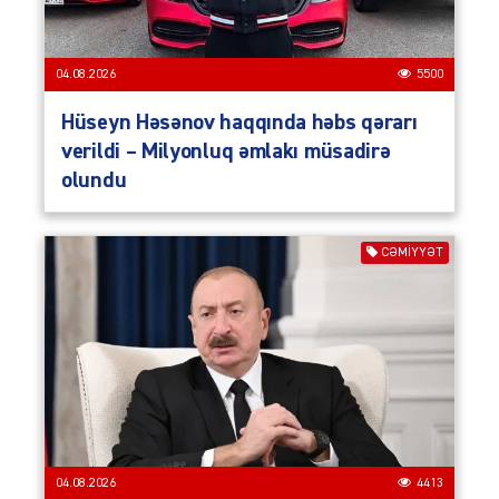
04.08.2026
5500
Hüseyn Həsənov haqqında həbs qərarı
verildi – Milyonluq əmlakı müsadirə
olundu
CƏMIYYƏT
04.08.2026
4413