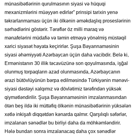
münasibətlərinin qurulmasının siyasi və hüquqi
mexanizmlərini müəyyən edirlər” prinsipi tarixin yenə
təkrarlanmaması üçün iki ölkənin əməkdaşlıq proseslərinin
sərhədlərini göstərir. Tərəflər öz milli maraq və
mənafelərini müdafiə və təmin etməyə yönəlmiş müstəqil
xarici siyasət həyata keçirirlər. Şuşa Bəyannaməsinin
siyasi əhəmiyyəti Azərbaycan üçün daha vacibdir. Belə ki,
Ermənistanın 30 illik təcavüzünə son qoyulmasında, işğal
olunmuş torpaqların azad olunmasında, Azərbaycanın
ərazi bütövlüyünün bərpa edilməsində Türkiyənin mənəvi-
siyasi dəstəyi xalqımız və dövlətimiz tərəfindən yüksək
qiymətləndirilir. Şuşa Bəyannaməsinin imzalanmasından
ötən beş ildə iki müttəfiq ölkənin münasibətlərinin yüksələn
xətlə inkişafı diqqətdən kənarda qalmır. Qarşılıqlı səfərlər,
imzalanan sənədlər bu birliyi daha da möhkəmləndirir.
Hələ bundan sonra imzalanacaq daha çox sənədlər