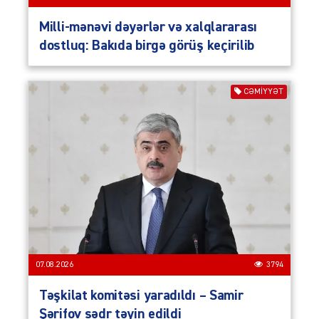
Milli-mənəvi dəyərlər və xalqlararası
dostluq: Bakıda birgə görüş keçirilib
CƏMIYYƏT
07.08.2026
3794
Təşkilat komitəsi yaradıldı – Samir
Şərifov sədr təyin edildi