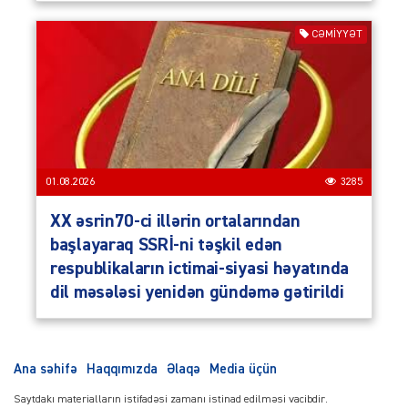
CƏMIYYƏT
01.08.2026
3285
XX əsrin70-ci illərin ortalarından
başlayaraq SSRİ-ni təşkil edən
respublikaların ictimai-siyasi həyatında
dil məsələsi yenidən gündəmə gətirildi
Ana səhifə
Haqqımızda
Əlaqə
Media üçün
Saytdakı materialların istifadəsi zamanı istinad edilməsi vacibdir.