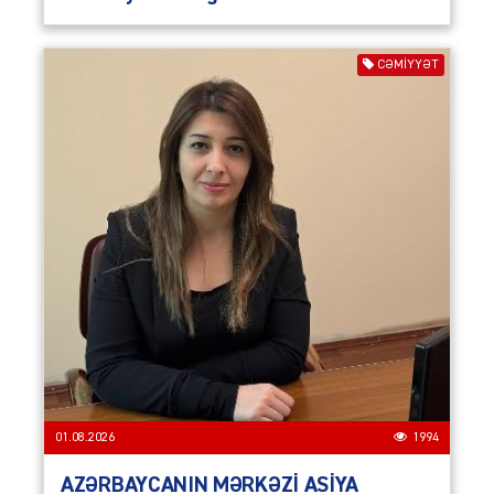
CƏMIYYƏT
01.08.2026
1994
AZƏRBAYCANIN MƏRKƏZİ ASİYA