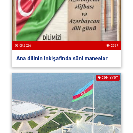
03.08.2026
2387
Ana dilinin inkişafinda süni maneələr
CƏMIYYƏT