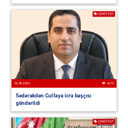
CƏMIYYƏT
04.08.2026
4410
Sədərəkdən Culfaya icra başçısı
göndərildi
CƏMIYYƏT