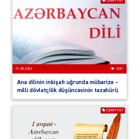
CƏMIYYƏT
01.08.2026
3281
Ana dilinin inkişafı uğrunda mübarizə –
milli dövlətçilik düşüncəsinin təzahürü
CƏMIYYƏT