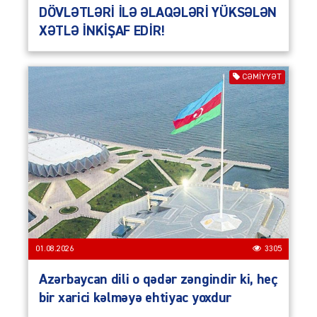
DÖVLƏTLƏRİ İLƏ ƏLAQƏLƏRİ YÜKSƏLƏN
XƏTLƏ İNKİŞAF EDİR!
CƏMIYYƏT
01.08.2026
3305
Azərbaycan dili o qədər zəngindir ki, heç
bir xarici kəlməyə ehtiyac yoxdur