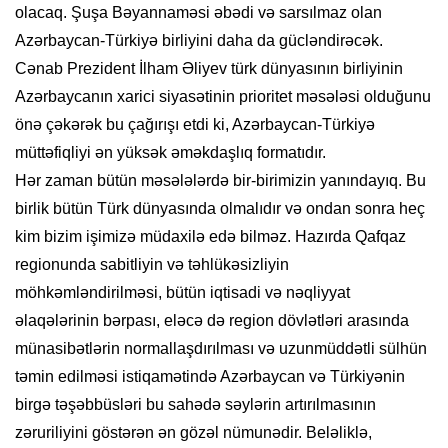
olacaq. Şuşa Bəyannaməsi əbədi və sarsılmaz olan
Azərbaycan-Türkiyə birliyini daha da gücləndirəcək.
Cənab Prezident İlham Əliyev türk dünyasının birliyinin
Azərbaycanın xarici siyasətinin prioritet məsələsi olduğunu
önə çəkərək bu çağırışı etdi ki, Azərbaycan-Türkiyə
müttəfiqliyi ən yüksək əməkdaşlıq formatıdır.
Hər zaman bütün məsələlərdə bir-birimizin yanındayıq. Bu
birlik bütün Türk dünyasında olmalıdır və ondan sonra heç
kim bizim işimizə müdaxilə edə bilməz. Hazırda Qafqaz
regionunda sabitliyin və təhlükəsizliyin
möhkəmləndirilməsi, bütün iqtisadi və nəqliyyat
əlaqələrinin bərpası, eləcə də region dövlətləri arasında
münasibətlərin normallaşdırılması və uzunmüddətli sülhün
təmin edilməsi istiqamətində Azərbaycan və Türkiyənin
birgə təşəbbüsləri bu sahədə səylərin artırılmasının
zəruriliyini göstərən ən gözəl nümunədir. Beləliklə,