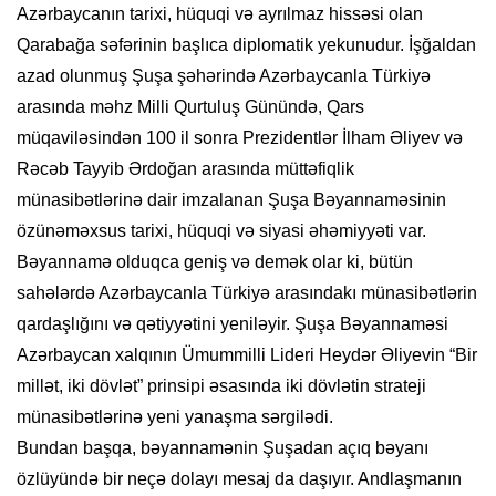
Azərbaycanın tarixi, hüquqi və ayrılmaz hissəsi olan
Qarabağa səfərinin başlıca diplomatik yekunudur. İşğaldan
azad olunmuş Şuşa şəhərində Azərbaycanla Türkiyə
arasında məhz Milli Qurtuluş Günündə, Qars
müqaviləsindən 100 il sonra Prezidentlər İlham Əliyev və
Rəcəb Tayyib Ərdoğan arasında müttəfiqlik
münasibətlərinə dair imzalanan Şuşa Bəyannaməsinin
özünəməxsus tarixi, hüquqi və siyasi əhəmiyyəti var.
Bəyannamə olduqca geniş və demək olar ki, bütün
sahələrdə Azərbaycanla Türkiyə arasındakı münasibətlərin
qardaşlığını və qətiyyətini yeniləyir. Şuşa Bəyannaməsi
Azərbaycan xalqının Ümummilli Lideri Heydər Əliyevin “Bir
millət, iki dövlət” prinsipi əsasında iki dövlətin strateji
münasibətlərinə yeni yanaşma sərgilədi.
Bundan başqa, bəyannamənin Şuşadan açıq bəyanı
özlüyündə bir neçə dolayı mesaj da daşıyır. Andlaşmanın