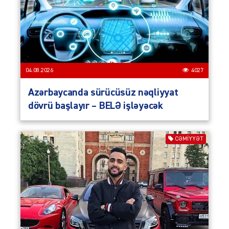
04.08.2026
4027
Azərbaycanda sürücüsüz nəqliyyat
dövrü başlayır – BELƏ işləyəcək
CƏMIYYƏT