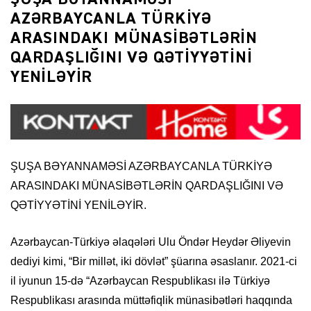
AZƏRBAYCANLA TÜRKİYƏ
ARASINDAKI MÜNASİBƏTLƏRİN
QARDAŞLIĞINI VƏ QƏTİYYƏTİNİ
YENİLƏYİR
ŞUŞA BƏYANNAMƏSİ AZƏRBAYCANLA TÜRKİYƏ
ARASINDAKI MÜNASİBƏTLƏRİN QARDAŞLIĞINI VƏ
QƏTİYYƏTİNİ YENİLƏYİR.
Azərbaycan-Türkiyə əlaqələri Ulu Öndər Heydər Əliyevin
dediyi kimi, “Bir millət, iki dövlət” şüarına əsaslanır. 2021-ci
il iyunun 15-də “Azərbaycan Respublikası ilə Türkiyə
Respublikası arasında müttəfiqlik münasibətləri haqqında