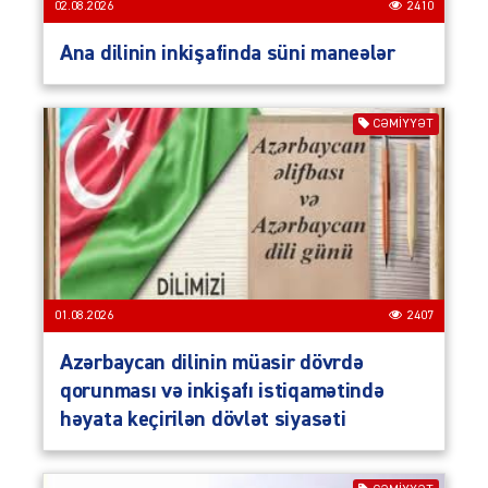
02.08.2026
2410
Ana dilinin inkişafinda süni maneələr
CƏMIYYƏT
01.08.2026
2407
Azərbaycan dilinin müasir dövrdə
qorunması və inkişafı istiqamətində
həyata keçirilən dövlət siyasəti