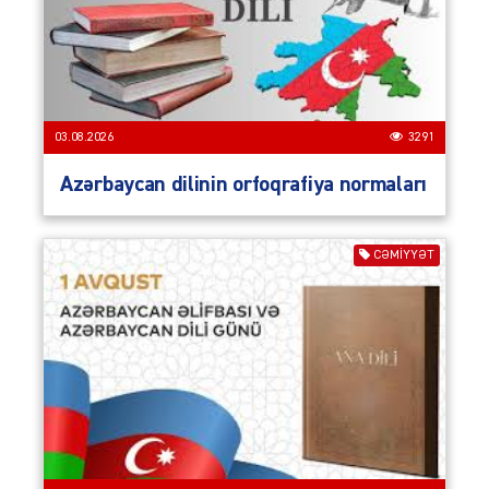
03.08.2026
3291
Azərbaycan dilinin orfoqrafiya normaları
CƏMIYYƏT