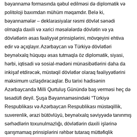
bəyannamə formasında qəbul edilməsi də diplomatik və
politoloji baxımdan mühüm məqamdır. Belə ki,
bəyannamələr – deklarasiyalar rəsmi dövlət sənədi
olmaqla daxili və xarici məsələlərdə dövlətin və ya
dövlətlərin əsas fəaliyyət prinsiplərini, mövqeyini ehtiva
edir və açıqlayır. Azərbaycan və Türkiyə dövlətləri
beynəlxalq hüququ əsas tutmaqla öz diplomatik, siyasi,
hərbi, iqtisadi və sosial-mədəni münasibətlərini daha da
inkişaf etdirəcək, müstəqil dövlətlər olaraq fəaliyyətlərini
maksimum uzlaşdıracaqlar. Bu tarixi hadisənin
Azərbaycanda Milli Qurtuluş Günündə baş verməsi heç də
təsadüfi deyil. Şuşa Bəyannaməsindəki “Türkiyə
Respublikası və Azərbaycan Respublikası müstəqillik,
suverenlik, ərazi bütövlüyü, beynəlxalq səviyyədə tanınmış
sərhədlərin toxunulmazlığı, dövlətlərin daxili işlərinə
qarışmamaq prinsiplərini rəhbər tutaraq müttəfiqlik