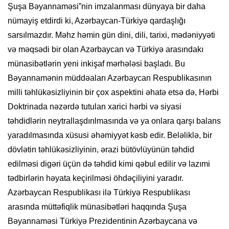
Şuşa Bəyannaməsi”nin imzalanması dünyaya bir daha
nümayiş etdirdi ki, Azərbaycan-Türkiyə qardaşlığı
sarsılmazdır. Məhz həmin gün dini, dili, tarixi, mədəniyyəti
və məqsədi bir olan Azərbaycan və Türkiyə arasındakı
münasibətlərin yeni inkişaf mərhələsi başladı. Bu
Bəyannamənin müddəaları Azərbaycan Respublikasının
milli təhlükəsizliyinin bir çox aspektini əhatə etsə də, Hərbi
Doktrinada nəzərdə tutulan xarici hərbi və siyasi
təhdidlərin neytrallaşdırılmasında və ya onlara qarşı balans
yaradılmasında xüsusi əhəmiyyət kəsb edir. Beləliklə, bir
dövlətin təhlükəsizliyinin, ərazi bütövlüyünün təhdid
edilməsi digəri üçün də təhdid kimi qəbul edilir və lazımi
tədbirlərin həyata keçirilməsi öhdəçiliyini yaradır.
Azərbaycan Respublikası ilə Türkiyə Respublikası
arasında müttəfiqlik münasibətləri haqqında Şuşa
Bəyannaməsi Türkiyə Prezidentinin Azərbaycana və