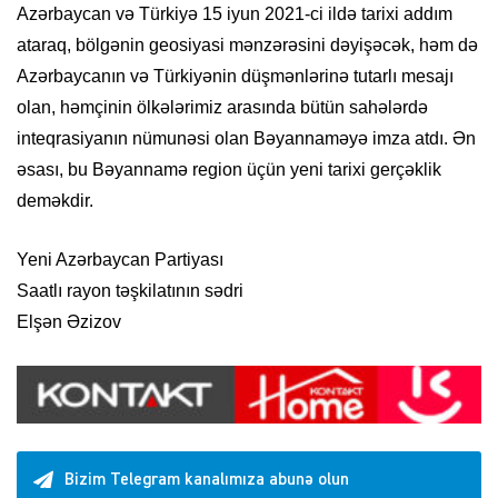
Azərbaycan və Türkiyə 15 iyun 2021-ci ildə tarixi addım
ataraq, bölgənin geosiyasi mənzərəsini dəyişəcək, həm də
Azərbaycanın və Türkiyənin düşmənlərinə tutarlı mesajı
olan, həmçinin ölkələrimiz arasında bütün sahələrdə
inteqrasiyanın nümunəsi olan Bəyannaməyə imza atdı. Ən
əsası, bu Bəyannamə region üçün yeni tarixi gerçəklik
deməkdir.
Yeni Azərbaycan Partiyası
Saatlı rayon təşkilatının sədri
Elşən Əzizov
Bizim Telegram kanalımıza abunə olun