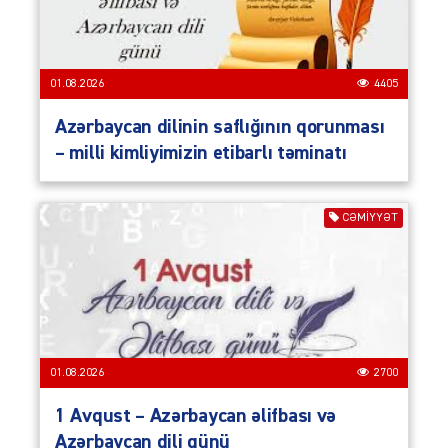
01.08.2026
4405
Azərbaycan dilinin saflığının qorunması
– milli kimliyimizin etibarlı təminatı
CƏMIYYƏT
01.08.2026
2700
1 Avqust – Azərbaycan əlifbası və
Azərbaycan dili günü