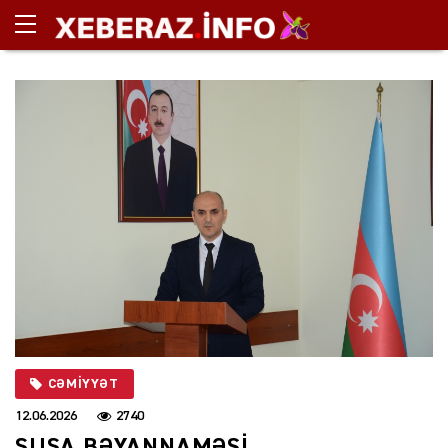
CƏMIYYƏT
12.06.2026
2740
ŞUŞA BƏYANNAMƏSİ