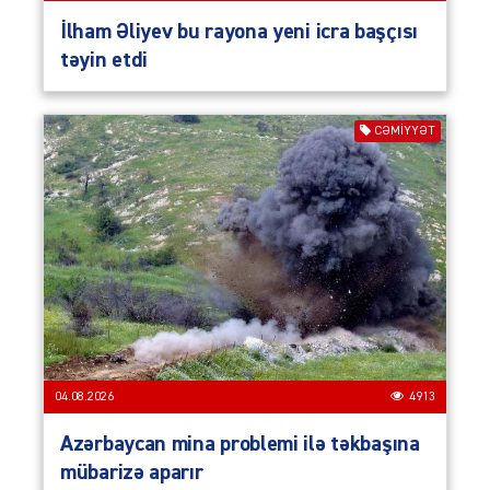
İlham Əliyev bu rayona yeni icra başçısı
təyin etdi
CƏMIYYƏT
04.08.2026
4913
Azərbaycan mina problemi ilə təkbaşına
mübarizə aparır