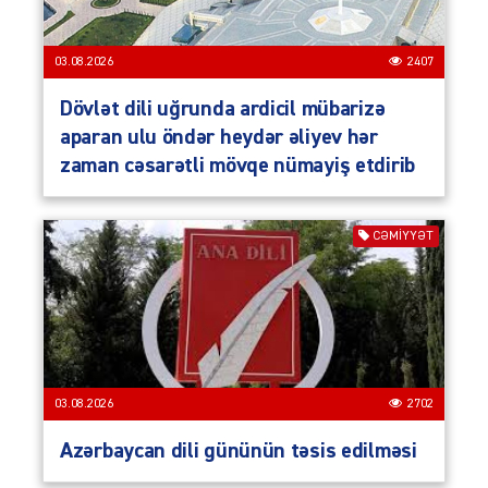
03.08.2026
2407
Dövlət dili uğrunda ardicil mübarizə
aparan ulu öndər heydər əliyev hər
zaman cəsarətli mövqe nümayiş etdirib
CƏMIYYƏT
03.08.2026
2702
Azərbaycan dili gününün təsis edilməsi