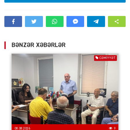
BƏNZƏR XƏBƏRLƏR
CƏMIYYƏT
08.08.2026
9