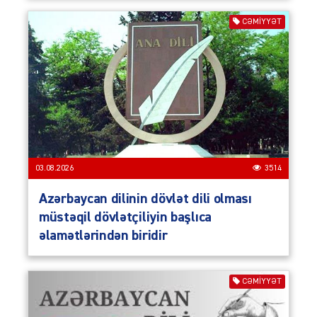
CƏMIYYƏT
03.08.2026
3514
Azərbaycan dilinin dövlət dili olması
müstəqil dövlətçiliyin başlıca
əlamətlərindən biridir
CƏMIYYƏT