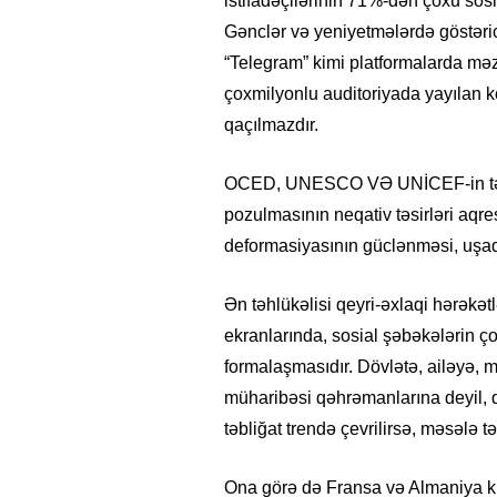
istifadəçilərinin 71%-dən çoxu sos
Gənclər və yeniyetmələrdə göstəric
“Telegram” kimi platformalarda mə
çoxmilyonlu auditoriyada yayılan ko
qaçılmazdır.
OCED, UNESCO VƏ UNİCEF-in tədqi
pozulmasının neqativ təsirləri aqre
deformasiyasının güclənməsi, uşaql
Ən təhlükəlisi qeyri-əxlaqi hərəkət
ekranlarında, sosial şəbəkələrin ço
formalaşmasıdır. Dövlətə, ailəyə, 
müharibəsi qəhrəmanlarına deyil, qe
təbliğat trendə çevrilirsə, məsələ tə
Ona görə də Fransa və Almaniya kim