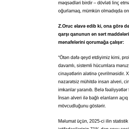
məqsədləri birdir – dövləti linç et
oğurlamaq, mümkün olmadıqda onu
Z.Oruc əlavə edib ki, ona görə də
qarşı qanunun ən sərt maddələrin
mənafelərini qorumağa çalışır:
“Ötən dəfə qeyd etdiyimiz kimi, pro
davamlı, sistemli hücumlara məruz 
cinayətlərin alətinə çevrilməsidir.
nəzarətsiz mühitdə insan alveri, ci
imkanlar yaranıb. Belə fəaliyyətlər
İnsan alveri ilə bağlı elanların açı
mövcudluğunu göstərir.
Məlumat üçün, 2025-ci ilin statisti