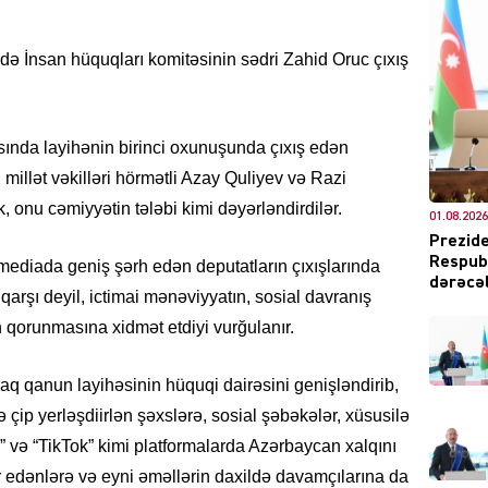
rədə İnsan hüquqları komitəsinin sədri Zahid Oruc çıxış
DÜNYA
lasında layihənin birinci oxunuşunda çıxış edən
 millət vəkilləri hörmətli Azay Quliyev və Razi
 onu cəmiyyətin tələbi kimi dəyərləndirdilər.
01.08.2026
Prezide
Respubl
mediada geniş şərh edən deputatların çıxışlarında
CƏMIY
dərəcəl
qarşı deyil, ictimai mənəviyyatın, sosial davranış
in qorunmasına xidmət etdiyi vurğulanır.
araq qanun layihəsinin hüquqi dairəsini genişləndirib,
XARİCİ
 çip yerləşdiirlən şəxslərə, sosial şəbəkələr, xüsusilə
 və “TikTok” kimi platformalarda Azərbaycan xalqını
ir edənlərə və eyni əməllərin daxildə davamçılarına da