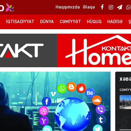
Haqqımızda
Əlaqə
T
İQTISADIYYAT
DÜNYA
CƏMIYYƏT
HÜQUQ
HADISƏ
Ş
XƏBƏ
CƏMIY