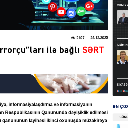
CƏMIY
5657
26.12.2025
KRIMIN
rrorçu”ları ilə bağlı
SƏRT
SIYAS
asiya, informasiyalaşdırma və informasiyanın
ƏN ÇO
n Respublikasının Qanununda dəyişiklik edilməsi
GÜN
 qanununun layihəsi ikinci oxunuşda müzakirəyə
DÜNYA