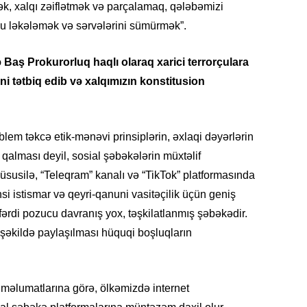
mək, xalqı zəiflətmək və parçalamaq, qələbəmizi
 ləkələmək və sərvələrini sümürmək”.
 Baş Prokurorluq haqlı olaraq xarici terrorçulara
KRIMIN
i tətbiq edib və xalqımızın konstitusion
blem təkcə etik-mənəvi prinsiplərin, əxlaqi dəyərlərin
qalması deyil, sosial şəbəkələrin müxtəlif
SOSIAL
 Xüsusilə, “Teleqram” kanalı və “TikTok” platformasında
nsi istismar və qeyri-qanuni vasitəçilik üçün geniş
 fərdi pozucu davranış yox, təşkilatlanmış şəbəkədir.
q şəkildə paylaşılması hüquqi boşluqların
KRIMIN
k məlumatlarına görə, ölkəmizdə internet