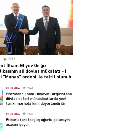
Moskvada güclü partlayış
səsləri eşidildi
07.08.2026
5489
Rusiya-Ukrayna
münaqişəsinin həllində
irəliləyiş var – Tramp
07.08.2026
7756
5500
nt İlham Əliyev Qırğız
ikasının ali dövlət mükafatı – I
YƏT
i “Manas” ordeni ilə təltif olunub
Prezident 2 fərman
imzaladı
03.08.2026
7744
Prezident İlham Əliyevin Qırğızıstana
07.08.2026
5489
dövlət səfəri münasibətlərdə yeni
tarixi mərhələ kimi dəyərləndirilir
 SİYASƏT
02.08.2026
7733
Tehran və İrəvandan
Etibarlı tərəfdaşlıq uğurlu gələcəyin
“Tramp yolu”na HƏMLƏ –
əsasını qoyur
REAKSİYA