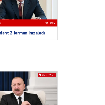
Azərbaycan mina problemi
ilə təkbaşına mübarizə
aparır
04.08.2026
4910
6
5489
T
dent 2 fərman imzaladı
Prezident Gömrük
Məcəlləsində dəyişikliyi
TƏSDİQLƏDİ
04.08.2026
5506
ƏT
Nazirdən Orta Dəhliz
açıqlaması
CƏMIYYƏT
04.08.2026
5512
Ermənistanın taleyi BU
TARİXDƏ həll olunacaq