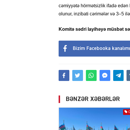
cəmiyyətə hörmətsizlik ifadə edən h
olunur, inzibati cərimələr və 3–5 i
Komitə sədri layihəyə müsbət sə
Bizim Facebooka kanalım
BƏNZƏR XƏBƏRLƏR