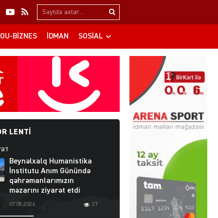
Search…
OU-BIZNES
İDMAN
SOSIAL
R LENTI
YƏT
Beynəlxalq Humanistika
İnstitutu Anım Günündə
qəhrəmanlarımızın
məzarını ziyarət etdi
07.08.2026
27