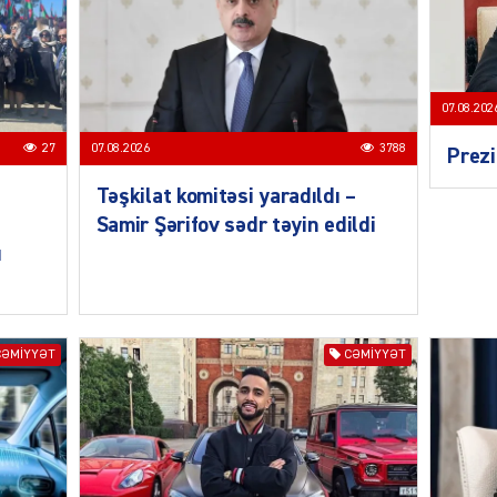
07.08.202
MANŞE
27
07.08.2026
3788
Prezi
Təşkilat komitəsi yaradıldı –
Samir Şərifov sədr təyin edildi
ı
SIYAS
CƏMIYYƏT
CƏMIYYƏT
DÜNYA