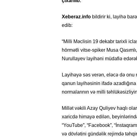
çıxarılıb.
Xeberaz.info
bildirir ki, layihə ba
edib:
“Milli Məclisin 19 dekabr tarixli ic
hörmətli vitse-spiker Musa Qasımlı,
Nurullayev layihəni müdafiə edərək,
Layihəyə səs verən, eləcə də onu 
qanun layihəsinin ifadə azadlığına 
normalarının və milli təhlükəsizliy
Millət vəkili Azay Quliyev haqlı ol
xaricdə himayə edilən, beyinlərində
“YouTube”, “Facebook”, “İnstaqram”
və dövlətini gündəlik rejimdə təhq