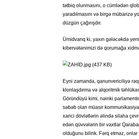
tətbiq olunmasını, o cümlədən qlob
yaradılmasını və birgə mübarizə yol
düzgün çağırışdır.
Ümidvarıq ki, yaxın gələcəkdə yeni
kibervətənimizi də qorumağa xidmə
Eyni zamanda, qanunvericiliyə rəq
klonlaşdırma və alqoritmik təhlükəsiz
Göründüyü kimi, nəinki parlamentin
səbəb olan müasir kommunikasiya ci
xarici dövlətlərin əlində silaha çev
edən qüvvələrin bir vaxtlar Qaraba
olduğunu bilirik. Fərq etməz, onlar