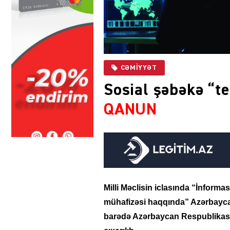
CƏMIYYƏT
Sosial şəbəkə “te
QANUN
Milli Məclisin iclasında “İnform
mühafizəsi haqqında” Azərbayca
barədə Azərbaycan Respublikası