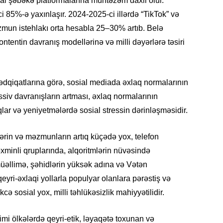
ial şəbəkə platformalarına müntəzəm daxil olur.
i 85%-ə yaxınlaşır. 2024-2025-ci illərdə “TikTok” və
zmun istehlakı orta hesabla 25–30% artıb. Belə
CƏMIY
ntentin davranış modellərinə və milli dəyərlərə təsiri
qatlarına görə, sosial mediada əxlaq normalarının
ssiv davranışların artması, əxlaq normalarının
SIYAS
ar və yeniyetmələrdə sosial stressin dərinləşməsidir.
lərin və məzmunların artıq küçədə yox, telefon
xminli qruplarında, alqoritmlərin nüvəsində
müəllimə, şəhidlərin yüksək adına və Vətən
DÜNYA
yri-əxlaqi yollarla populyar olanlara pərəstiş və
kcə sosial yox, milli təhlükəsizlik mahiyyətilidir.
i ölkələrdə qeyri-etik, ləyaqətə toxunan və