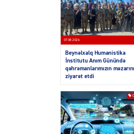
07.08.2026
Beynəlxalq Humanistika
İnstitutu Anım Günündə
qəhrəmanlarımızın məzarın
ziyarət etdi