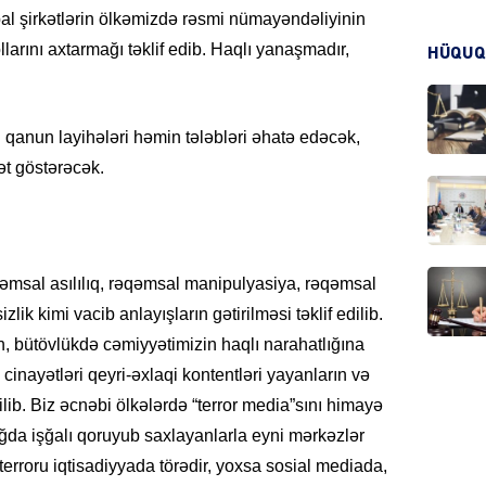
al şirkətlərin ölkəmizdə rəsmi nümayəndəliyinin
larını axtarmağı təklif edib. Haqlı yanaşmadır,
HÜQUQ
KRIMIN
 qanun layihələri həmin tələbləri əhatə edəcək,
t göstərəcək.
HADIS
əmsal asılılıq, rəqəmsal manipulyasiya, rəqəmsal
lik kimi vacib anlayışların gətirilməsi təklif edilib.
DÜNYA
, bütövlükdə cəmiyyətimizin haqlı narahatlığına
nayətləri qeyri-əxlaqi kontentləri yayanların və
rilib. Biz əcnəbi ölkələrdə “terror media”sını himayə
ğda işğalı qoruyub saxlayanlarla eyni mərkəzlər
 terroru iqtisadiyyada törədir, yoxsa sosial mediada,
HADIS