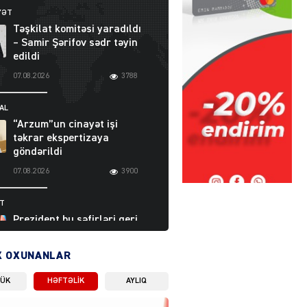
YƏT
Təşkilat komitəsi yaradıldı
– Samir Şərifov sədr təyin
edildi
07.08.2026
3788
AL
“Arzum”un cinayət işi
təkrar ekspertizaya
göndərildi
07.08.2026
3900
ƏT
Prezident bu səfirləri geri
çağırdı – Abel
Məhərrəmovun oğlu da var
X OXUNANLAR
07.08.2026
5711
LÜK
HƏFTƏLIK
AYLIQ