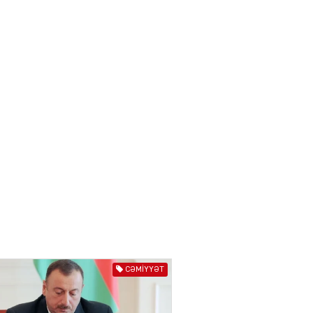
IZNES
Ekranlardan uzaq qalan
məşhur aktrisanın yeni
qazanc mənbəyi ortaya
çıxdı
04.08.2026
2180
YƏT
Hüseyn Həsənov haqqında
həbs qərarı verildi –
Milyonluq əmlakı müsadirə
olundu
04.08.2026
5498
YƏT
İlham Əliyev bu rayona yeni
icra başçısı təyin etdi
CƏMIYYƏT
04.08.2026
4411
YƏT