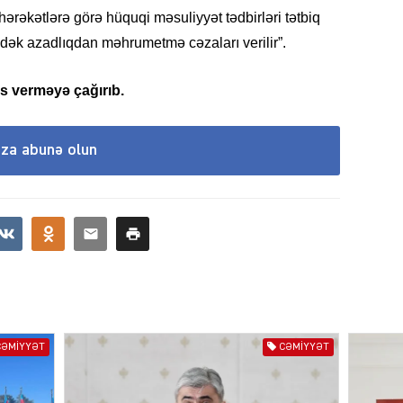
ŞOU-B
ərəkətlərə görə hüquqi məsuliyyət tədbirləri tətbiq
lədək azadlıqdan məhrumetmə cəzaları verilir”.
s verməyə çağırıb.
CƏMIY
ıza abunə olun
CƏMIY
CƏMIYYƏT
CƏMIYYƏT
CƏMIY