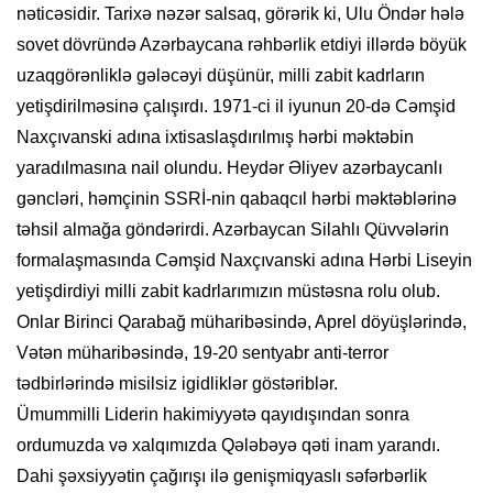
nəticəsidir. Tarixə nəzər salsaq, görərik ki, Ulu Öndər hələ
sovet dövründə Azərbaycana rəhbərlik etdiyi illərdə böyük
uzaqgörənliklə gələcəyi düşünür, milli zabit kadrların
yetişdirilməsinə çalışırdı. 1971-ci il iyunun 20-də Cəmşid
Naxçıvanski adına ixtisaslaşdırılmış hərbi məktəbin
yaradılmasına nail olundu. Heydər Əliyev azərbaycanlı
gəncləri, həmçinin SSRİ-nin qabaqcıl hərbi məktəblərinə
təhsil almağa göndərirdi. Azərbaycan Silahlı Qüvvələrin
formalaşmasında Cəmşid Naxçıvanski adına Hərbi Liseyin
yetişdirdiyi milli zabit kadrlarımızın müstəsna rolu olub.
Onlar Birinci Qarabağ müharibəsində, Aprel döyüşlərində,
Vətən müharibəsində, 19-20 sentyabr anti-terror
tədbirlərində misilsiz igidliklər göstəriblər.
Ümummilli Liderin hakimiyyətə qayıdışından sonra
ordumuzda və xalqımızda Qələbəyə qəti inam yarandı.
Dahi şəxsiyyətin çağırışı ilə genişmiqyaslı səfərbərlik