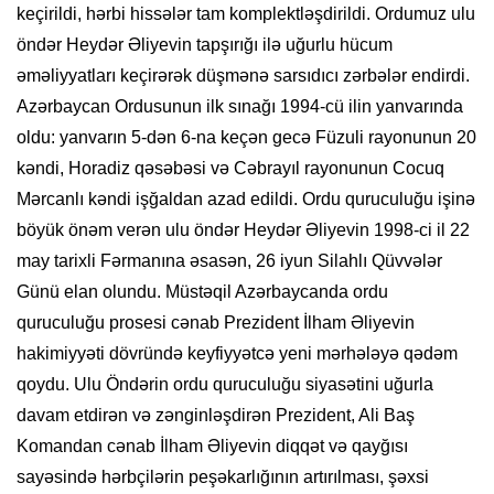
keçirildi, hərbi hissələr tam komplektləşdirildi. Ordumuz ulu
öndər Heydər Əliyevin tapşırığı ilə uğurlu hücum
əməliyyatları keçirərək düşmənə sarsıdıcı zərbələr endirdi.
Azərbaycan Ordusunun ilk sınağı 1994-cü ilin yanvarında
oldu: yanvarın 5-dən 6-na keçən gecə Füzuli rayonunun 20
kəndi, Horadiz qəsəbəsi və Cəbrayıl rayonunun Cocuq
Mərcanlı kəndi işğaldan azad edildi. Ordu quruculuğu işinə
böyük önəm verən ulu öndər Heydər Əliyevin 1998-ci il 22
may tarixli Fərmanına əsasən, 26 iyun Silahlı Qüvvələr
Günü elan olundu. Müstəqil Azərbaycanda ordu
quruculuğu prosesi cənab Prezident İlham Əliyevin
hakimiyyəti dövründə keyfiyyətcə yeni mərhələyə qədəm
qoydu. Ulu Öndərin ordu quruculuğu siyasətini uğurla
davam etdirən və zənginləşdirən Prezident, Ali Baş
Komandan cənab İlham Əliyevin diqqət və qayğısı
sayəsində hərbçilərin peşəkarlığının artırılması, şəxsi