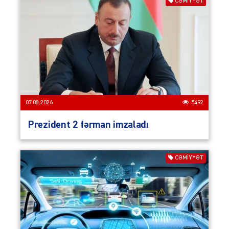
CƏMIYYƏT
07.08.2026
5492
Prezident 2 fərman imzaladı
CƏMIYYƏT