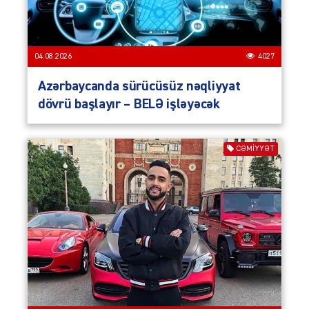
04.08.2026
4027
Azərbaycanda sürücüsüz nəqliyyat
dövrü başlayır – BELƏ işləyəcək
CƏMIYYƏT