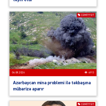
CƏMIYYƏT
04.08.2026
4913
Azərbaycan mina problemi ilə təkbaşına
mübarizə aparır
CƏMIYYƏT