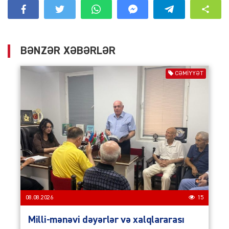
BƏNZƏR XƏBƏRLƏR
CƏMIYYƏT
08.08.2026
15
Milli-mənəvi dəyərlər və xalqlararası