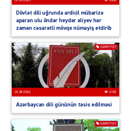
03.08.2026
2408
Dövlət dili uğrunda ardicil mübarizə
aparan ulu öndər heydər əliyev hər
zaman cəsarətli mövqe nümayiş etdirib
CƏMIYYƏT
03.08.2026
2702
Azərbaycan dili gününün təsis edilməsi
CƏMIYYƏT