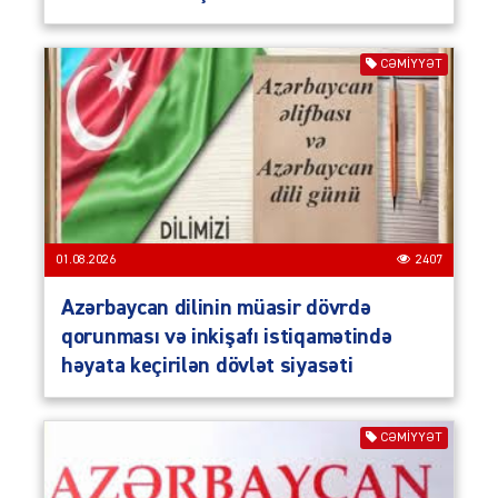
CƏMIYYƏT
01.08.2026
2407
Azərbaycan dilinin müasir dövrdə
qorunması və inkişafı istiqamətində
həyata keçirilən dövlət siyasəti
CƏMIYYƏT