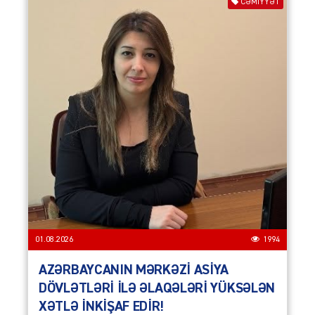
CƏMIYYƏT
01.08.2026
1994
AZƏRBAYCANIN MƏRKƏZİ ASİYA
DÖVLƏTLƏRİ İLƏ ƏLAQƏLƏRİ YÜKSƏLƏN
XƏTLƏ İNKİŞAF EDİR!