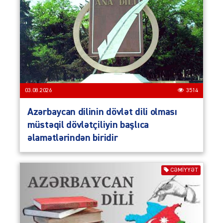
03.08.2026
3514
Azərbaycan dilinin dövlət dili olması
müstəqil dövlətçiliyin başlıca
əlamətlərindən biridir
CƏMIYYƏT