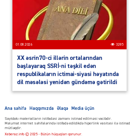
01.08.2026
3285
XX əsrin70-ci illərin ortalarından
başlayaraq SSRİ-ni təşkil edən
respublikaların ictimai-siyasi həyatında
dil məsələsi yenidən gündəmə gətirildi
Ana səhifə
Haqqımızda
Əlaqə
Media üçün
Saytdakı materialların istifadəsi zamanı istinad edilməsi vacibdir.
Məlumat internet səhifələrində istifadə edildikdə hiperlink vasitəsi ilə istinad
mütləqdir.
Xeberaz.info © 2025 - Bütün hüquqları qorunur.