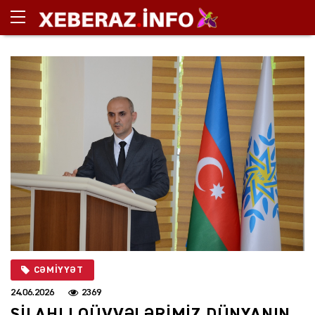
CƏMIYYƏT
24.06.2026
2369
SİLAHLI QÜVVƏLƏRİMİZ DÜNYANIN