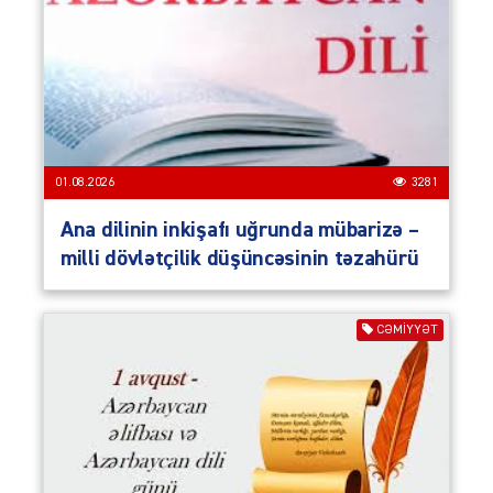
01.08.2026
3281
Ana dilinin inkişafı uğrunda mübarizə –
milli dövlətçilik düşüncəsinin təzahürü
CƏMIYYƏT