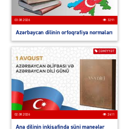
03.08.2026
3291
Azərbaycan dilinin orfoqrafiya normaları
CƏMIYYƏT
02.08.2026
2411
Ana dilinin inkişafinda süni maneələr