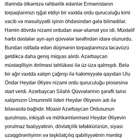
illərində ölkəmizə rəhbərlik edənlər Ermənistanın
torpaqlarımızı işğal etdiyi bir vaxtda ordu quruculuğu kimi
vacib və məsuliyyətli işinin öhdəsindən gələ bilmədilər.
Həmin dövrdə nizami ordudan əsər-əlamət yox idi. Müxtəlif
hərbi dəstələr ayrı-ayrı qüvvələr tərəfindən idarə olunurdu.
Bundan istifadə edən düşmənin torpaqlarımıza təcavüzü
getdikcə daha geniş miqyas alırdı. Azərbaycan
müstəqilliyin itirilməsi təhlükəsi ilə üz-üzə qalmışdı. Belə
bir ağır vaxtda xalqın çağırışı ilə hakimiyyətə qayıdan Ulu
Öndər Heydər Əliyev nizami ordu quruculuğu prosesinə
start verdi. Azərbaycan Silahlı Qüvvələrinin şərəfli tarixi
xalqımızın Ümummilli lideri Heydər Əliyevin adı ilə
bilavasitə bağlıdır. Müasir Azərbaycan Ordusunun
qurulması, inkişafı və möhkəmlənməsi Heydər Əliyevin
yorulmaz fəaliyyətinin, dövlətçilik təfəkkürünün, siyasi
uzaqgörənliyinin və təşkilatçılıq qabiliyyətinin məntiqi