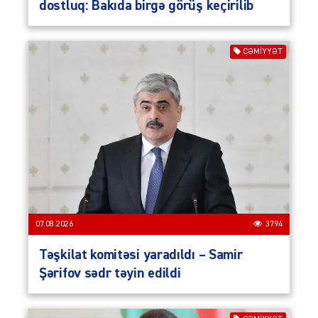
dostluq: Bakıda birgə görüş keçirilib
CƏMIYYƏT
07.08.2026
3794
Təşkilat komitəsi yaradıldı – Samir
Şərifov sədr təyin edildi