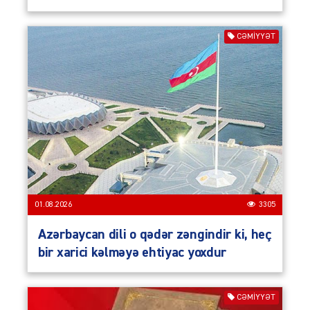
CƏMIYYƏT
01.08.2026
3305
Azərbaycan dili o qədər zəngindir ki, heç
bir xarici kəlməyə ehtiyac yoxdur
CƏMIYYƏT