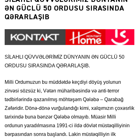
ƏN GÜCLÜ 50 ORDUSU SIRASINDA
QƏRARLAŞIB
SİLAHLI QÜVVƏLƏRİMİZ DÜNYANIN ƏN GÜCLÜ 50
ORDUSU SIRASINDA QƏRARLAŞIB.
Milli Ordumuzun bu müddətdə keçdiyi döyüş yolunun
zirvəsi sözsüz ki, Vətən müharibəsində və anti-terror
tədbirlərində qazanılmış möhtəşəm Qələbə – Qarabağ
Zəfəridir. Dönə-dönə vurğulandığı kimi, xalqımızın çoxəsrlik
tarixində buna bənzər Qələbə olmayıb. Müasir Milli
ordunun yaradılmasına 1991-ci ildə dövlət müstəqilliyinin
bərpasından sonra başlandı. Lakin müstəqilliyin ilk