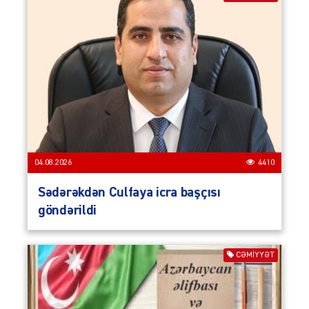
04.08.2026
4410
Sədərəkdən Culfaya icra başçısı
göndərildi
CƏMIYYƏT