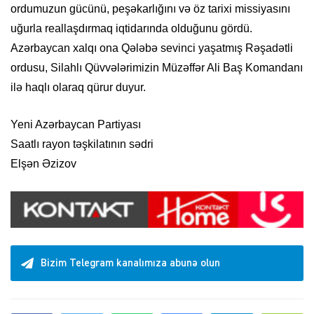
ordumuzun gücünü, peşəkarlığını və öz tarixi missiyasını
uğurla reallaşdırmaq iqtidarında olduğunu gördü.
Azərbaycan xalqı ona Qələbə sevinci yaşatmış Rəşadətli
ordusu, Silahlı Qüvvələrimizin Müzəffər Ali Baş Komandanı
ilə haqlı olaraq qürur duyur.
Yeni Azərbaycan Partiyası
Saatlı rayon təşkilatının sədri
Elşən Əzizov
Bizim Telegram kanalımıza abunə olun