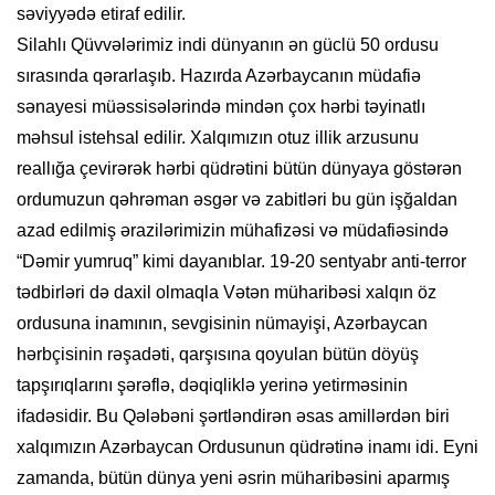
səviyyədə etiraf edilir.
Silahlı Qüvvələrimiz indi dünyanın ən güclü 50 ordusu
sırasında qərarlaşıb. Hazırda Azərbaycanın müdafiə
sənayesi müəssisələrində mindən çox hərbi təyinatlı
məhsul istehsal edilir. Xalqımızın otuz illik arzusunu
reallığa çevirərək hərbi qüdrətini bütün dünyaya göstərən
ordumuzun qəhrəman əsgər və zabitləri bu gün işğaldan
azad edilmiş ərazilərimizin mühafizəsi və müdafiəsində
“Dəmir yumruq” kimi dayanıblar. 19-20 sentyabr anti-terror
tədbirləri də daxil olmaqla Vətən müharibəsi xalqın öz
ordusuna inamının, sevgisinin nümayişi, Azərbaycan
hərbçisinin rəşadəti, qarşısına qoyulan bütün döyüş
tapşırıqlarını şərəflə, dəqiqliklə yerinə yetirməsinin
ifadəsidir. Bu Qələbəni şərtləndirən əsas amillərdən biri
xalqımızın Azərbaycan Ordusunun qüdrətinə inamı idi. Eyni
zamanda, bütün dünya yeni əsrin müharibəsini aparmış