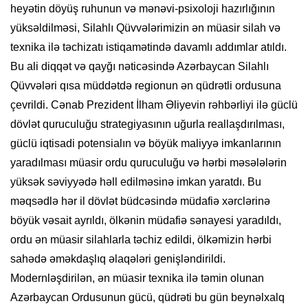
heyətin döyüş ruhunun və mənəvi-psixoloji hazırlığının
yüksəldilməsi, Silahlı Qüvvələrimizin ən müasir silah və
texnika ilə təchizatı istiqamətində davamlı addımlar atıldı.
Bu ali diqqət və qayğı nəticəsində Azərbaycan Silahlı
Qüvvələri qısa müddətdə regionun ən qüdrətli ordusuna
çevrildi. Cənab Prezident İlham Əliyevin rəhbərliyi ilə güclü
dövlət quruculuğu strategiyasının uğurla reallaşdırılması,
güclü iqtisadi potensialın və böyük maliyyə imkanlarının
yaradılması müasir ordu quruculuğu və hərbi məsələlərin
yüksək səviyyədə həll edilməsinə imkan yaratdı. Bu
məqsədlə hər il dövlət büdcəsində müdafiə xərclərinə
böyük vəsait ayrıldı, ölkənin müdafiə sənayesi yaradıldı,
ordu ən müasir silahlarla təchiz edildi, ölkəmizin hərbi
sahədə əməkdaşlıq əlaqələri genişləndirildi.
Modernləşdirilən, ən müasir texnika ilə təmin olunan
Azərbaycan Ordusunun gücü, qüdrəti bu gün beynəlxalq