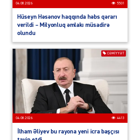
04.08.2026
5501
Hüseyn Həsənov haqqında həbs qərarı
verildi – Milyonluq əmlakı müsadirə
olundu
CƏMIYYƏT
04.08.2026
4413
İlham Əliyev bu rayona yeni icra başçısı
təyin etdi