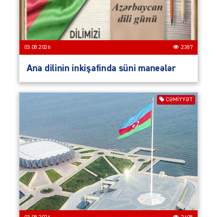
03.08.2026
2387
Ana dilinin inkişafinda süni maneələr
CƏMIYYƏT