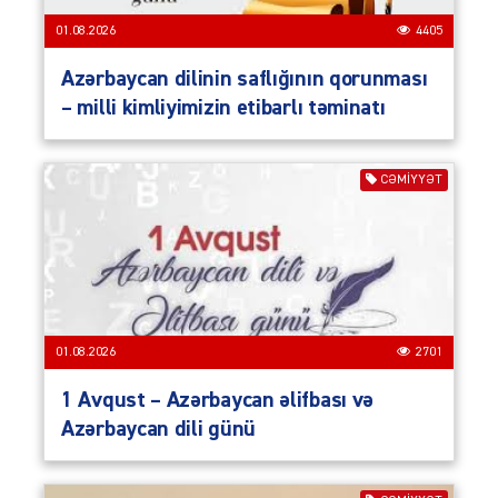
01.08.2026
4405
Azərbaycan dilinin saflığının qorunması
– milli kimliyimizin etibarlı təminatı
CƏMIYYƏT
01.08.2026
2701
1 Avqust – Azərbaycan əlifbası və
Azərbaycan dili günü