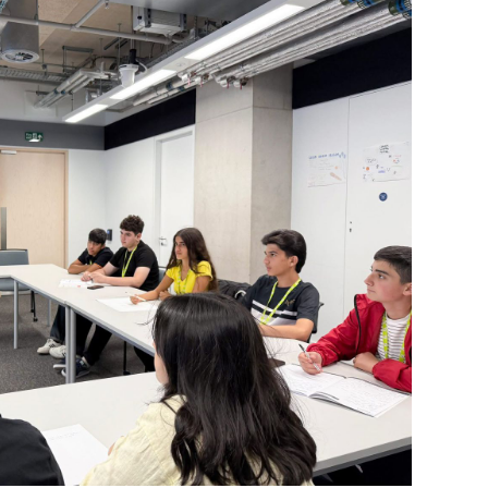
SIYAS
DÜNYA
ŞOU-B