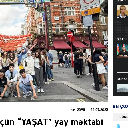
SIYAS
DÜNYA
ƏN ÇO
2398
31.07.2025
DÜNYA
GÜN
üçün “YAŞAT” yay məktəbi