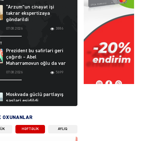
“Arzum”un cinayət işi
təkrar ekspertizaya
göndərildi
07.08.2026
3886
ƏT
Prezident bu səfirləri geri
çağırdı – Abel
Məhərrəmovun oğlu da var
07.08.2026
5699
Moskvada güclü partlayış
səsləri eşidildi
07.08.2026
5475
X OXUNANLAR
LÜK
HƏFTƏLIK
AYLIQ
Rusiya-Ukrayna
münaqişəsinin həllində