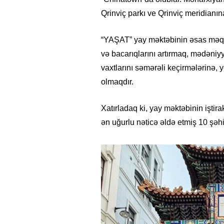
Qrinviç parkı ve Qrinviç meridianın
“YAŞAT” yay məktəbinin əsas məqsəd
və bacarıqlarını artırmaq, mədəniyy
vaxtlarını səmərəli keçirmələrinə, y
olmaqdır.
Xatırladaq ki, yay məktəbinin iştira
ən uğurlu nəticə əldə etmiş 10 şəhi