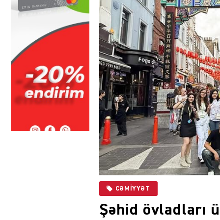
CƏMIYYƏT
Şəhid övladları 