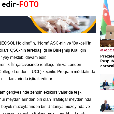
edir-
FOTO
CƏMIY
“NEQSOL Holding”in, “Norm” ASC-nin və “Bakcell”in
arı” QSC-nin tərəfdaşlığı ilə Birləşmiş Krallığın
01.08.2026
XARİCİ
Prezide
 yay məktəbi davam edir.
Respubl
nlik İli” çərçivəsində reallaşdırılır və London
dərəcəl
 College London – UCL) keçirilir. Proqram müddətində
 dili dərslərində iştirak edirlər.
KRIMIN
qram çərçivəsində zəngin ekskursiyalar da təşkil
hur meydanlarından biri olan Trafalgar meydanında,
 böyük muzeylərindən biri Britaniya muzeyində və
ın simvolu sayılan Bukinqem sarayı, Hayd-park,