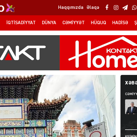
Haqqımızda
Əlaqə
T
İQTISADIYYAT
DÜNYA
CƏMIYYƏT
HÜQUQ
HADISƏ
Ş
XƏBƏ
CƏMIY
KRIMIN