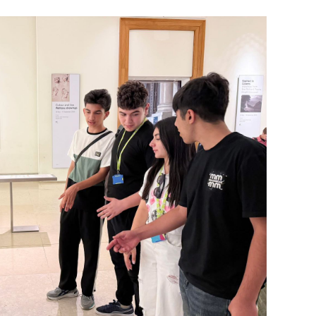
CƏMIY
CƏMIY
CƏMIY
MANŞE