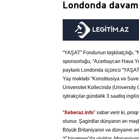
Londonda davam 
“YAŞAT” Fondunun təşkilatçılığı, 
sponsorluğu, “Azərbaycan Hava Yoll
paytaxtı Londonda üçüncü “YAŞAT”
Yay məktəbi “Konstitusiya və Suvere
Universitet Kollecində (University
iştirakçılar gündəlik 3 saatlıq ingilis
“
Xeberaz.info
” xəbər verir ki, pro
olunur. Şagirdlər dünyanın ən məş
Böyük Britaniyanın və dünyanın ən
“Chinatown”da olublar. Monarxiyan