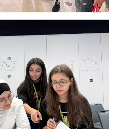
SIYAS
DÜNYA
CƏMIY