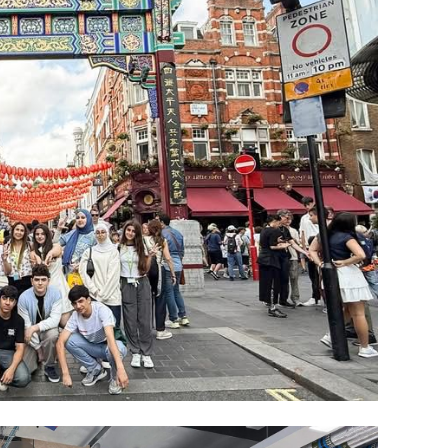
SOSIAL
KRIMIN
CƏMIY