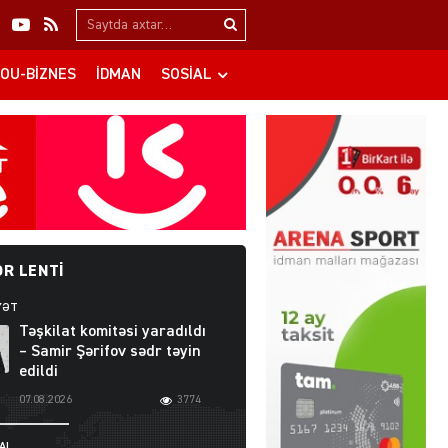
Search…
OU-BIZNES
İDMAN
SOSIAL
R LENTI
YƏT
Təşkilat komitəsi yaradıldı
– Samir Şərifov sədr təyin
edildi
07.08.2026
3774
AL