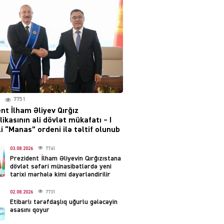
irəliləyiş var – Tramp
07.08.2026
5488
YƏT
Prezident 2 fərman
imzaladı
07.08.2026
5477
7751
 SİYASƏT
nt İlham Əliyev Qırğız
Tehran və İrəvandan
ikasının ali dövlət mükafatı – I
“Tramp yolu”na HƏMLƏ –
i “Manas” ordeni ilə təltif olunub
REAKSİYA
07.08.2026
03.08.2026
7741
5478
Prezident İlham Əliyevin Qırğızıstana
dövlət səfəri münasibətlərdə yeni
AL
tarixi mərhələ kimi dəyərləndirilir
Tərtərdəki hadisənin sirri
02.08.2026
7731
açıldı – Ər-arvadı yandırıb
Etibarlı tərəfdaşlıq uğurlu gələcəyin
evdəki pulu oğurlayıbmış
əsasını qoyur
07.08.2026
4387