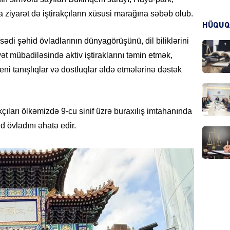
a ziyarət də iştirakçıların xüsusi marağına səbəb olub.
HADIS
HÜQUQ
i şəhid övladlarının dünyagörüşünü, dil biliklərini
ət mübadiləsində aktiv iştiraklarını təmin etmək,
eni tanışlıqlar və dostluqlar əldə etmələrinə dəstək
DÜNYA
kçıları ölkəmizdə 9-cu sinif üzrə buraxılış imtahanında
d övladını əhatə edir.
HADIS
KRIMIN